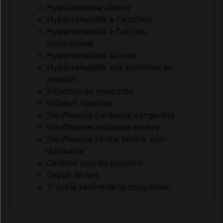
Hyperlipidémie sévère
Hypersensibilité à l'arachide
Hypersensibilité à l'un des
composants
Hypersensibilité au soja
Hypersensibilité aux protéines de
poisson
Infarctus du myocarde
Inflation hydrique
Insuffisance cardiaque congestive
Insuffisance hépatique sévère
Insuffisance rénale sévère non
dialysable
Oedème aigu du poumon
Sepsis sévère
Trouble sévère de la coagulation