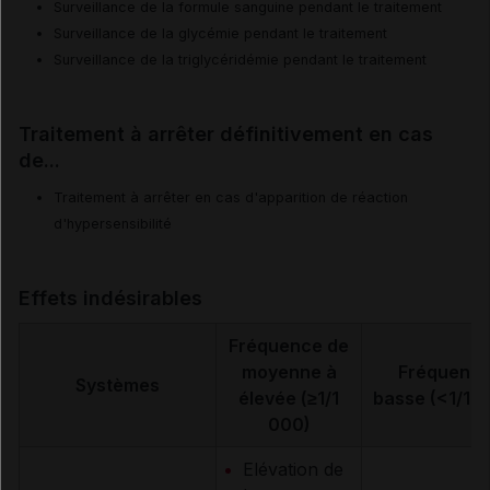
Surveillance de la formule sanguine pendant le traitement
Surveillance de la glycémie pendant le traitement
Surveillance de la triglycéridémie pendant le traitement
Traitement à arrêter définitivement en cas
de...
Traitement à arrêter en cas d'apparition de réaction
d'hypersensibilité
Effets indésirables
Fréquence de
moyenne à
Fréquenc
Systèmes
élevée (≥1/1
basse (<1/1 
000)
Elévation de