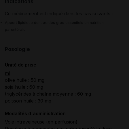
Indications
Ce médicament est indiqué dans les cas suivants :
Apport lipidique dont acides gras essentiels en nutrition
parentérale
Posologie
Unité de prise
ml
olive huile : 50 mg
soja huile : 60 mg
triglycérides à chaîne moyenne : 60 mg
poisson huile : 30 mg
Modalités d'administration
Voie intraveineuse (en perfusion)
Posologie à augmenter par palier jusqu'à la dose