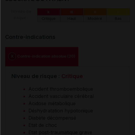
Niveau de
X
III
II
I
risque :
Critique
Haut
Modéré
Bas
Contre-indications
X
Contre-indication absolue (20)
Niveau de risque :
Critique
Accident thromboembolique
Accident vasculaire cérébral
Acidose métabolique
Déshydratation hypotonique
Diabète décompensé
Etat de choc
Etat post-traumatique grave