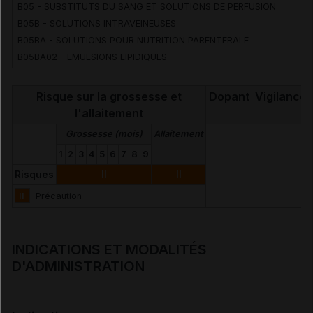
B05 - SUBSTITUTS DU SANG ET SOLUTIONS DE PERFUSION
B05B - SOLUTIONS INTRAVEINEUSES
Soja huile
B05BA - SOLUTIONS POUR NUTRITION PARENTERALE
B05BA02 - EMULSIONS LIPIDIQUES
Risque sur la grossesse et
Dopant
Vigilance
l'allaitement
Grossesse (mois)
Allaitement
1
2
3
4
5
6
7
8
9
Risques
II
II
II
Précaution
INDICATIONS ET MODALITÉS
D'ADMINISTRATION