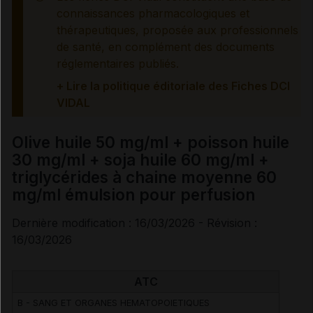
Précautions
connaissances pharmacologiques et
thérapeutiques, proposée aux professionnels
Interactions médicamenteuses
de santé, en complément des documents
réglementaires publiés.
Grossesse et allaitement
+ Lire la politique éditoriale des Fiches DCI
VIDAL
Risques liés au traitement
Olive huile 50 mg/ml + poisson huile
30 mg/ml + soja huile 60 mg/ml +
Surveillances du patient
triglycérides à chaine moyenne 60
mg/ml émulsion pour perfusion
Traitement à arrêter définitivement en cas de...
Dernière modification : 16/03/2026 - Révision :
16/03/2026
Effets indésirables
ATC
B - SANG ET ORGANES HEMATOPOIETIQUES
Voir aussi les substances