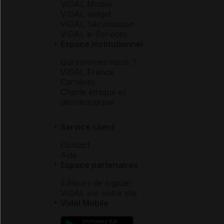
VIDAL Mobile
VIDAL widget
VIDAL Sécurisation
VIDAL e-Services
Espace institutionnel
Qui sommes-nous ?
VIDAL France
Carrières
Charte éthique et
déontologique
Service client
Contact
Aide
Espace partenaires
Éditeurs de logiciel
VIDAL sur votre site
Vidal Mobile