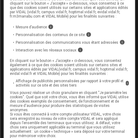
cliquant sur le bouton « J’accepte » ci-dessous, vous consentez à ce
Sepsis
que des cookies soient utilisés sur certains sites et applications édités
par VIDAL (vidal.fr, campus.vidal.fr, hoptimal.vidal.fr, evidal.vidal.fr,
Trouble du métabolisme lipidique
fr.m3manabu.com et VIDAL Mobile) pour les finalités suivantes :
Mesure d’audience
i
Personnalisation des contenus de ce site
i
Personnalisation des communications vous étant adressées
i
Interactions médicamenteuses
Interaction avec les réseaux sociaux
i
En cliquant sur le bouton « J’accepte » ci-dessous, vous consentez
Vérifier une interaction
également à ce que des cookies soient utilisés sur certains sites et
applications édités par VIDAL(vidal.fr, campus.vidal.fr, hoptimal.vidal.fr,
Saisir le nom d’un autre médicament pour lancer
evidal.vidal.fr et VIDAL Mobile) pour les finalités suivantes :
l’analyse d’ordonnance :
Affichage de publicités personnalisées par rapport à votre profil et
i
activités sur ce site et des sites tiers
Vous pouvez réaliser un choix granulaire en cliquant "Je paramètre les
cookies". Quel que soit votre choix, vous êtes informé que VIDAL utilise
des cookies exemptés de consentement, de fonctionnement et de
mesure d'audience pour produire des statistiques de visites
anonymes.
Les informations fournies sur les interactions
Si vous êtes connecté à votre compte utilisateur VIDAL, votre choix
sera enregistré au niveau de votre compte VIDAL et sera appliqué
médicamenteuses résultent de la synthèse des
depuis l’ensemble des terminaux que vous utilisez. A défaut, votre
choix sera uniquement applicable au terminal que vous utilisez
sources consultées par l'équipe scientifique de
actuellement : un cookie « technique » sera déposé sur votre terminal
Vidal
pour mémoriser votre choix.