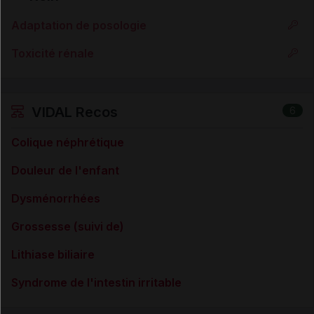
Adaptation de posologie
Toxicité rénale
VIDAL Recos
6
Colique néphrétique
Douleur de l'enfant
Dysménorrhées
Grossesse (suivi de)
Lithiase biliaire
Syndrome de l'intestin irritable