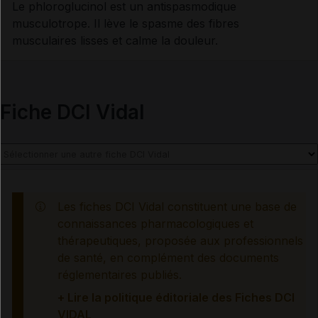
Le phloroglucinol est un antispasmodique
musculotrope. Il lève le spasme des fibres
INDICATIONS ET MODALITÉS D'ADMINISTRATION
musculaires lisses et calme la douleur.
Indications
Fiche DCI Vidal
Posologie
Modalités d'administration du traitement
Les fiches DCI Vidal constituent une base de
connaissances pharmacologiques et
INFORMATIONS RELATIVES À LA SÉCURITÉ DU
PATIENT
thérapeutiques, proposée aux professionnels
de santé, en complément des documents
réglementaires publiés.
Contre-indications
+ Lire la politique éditoriale des Fiches DCI
VIDAL