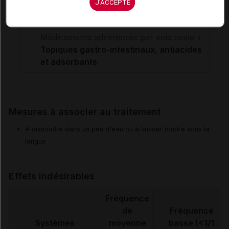
J'ACCEPTE
Médicaments administrés par voie orale +
Résines chélatrices
Médicaments administrés par voie orale +
Topiques gastro-intestinaux, antiacides
et adsorbants
Mesures à associer au traitement
A dissoudre dans un peu d'eau ou à laisser fondre sous la
langue
Effets indésirables
Fréquence
de
Fréquence
Systèmes
moyenne
basse (<1/1