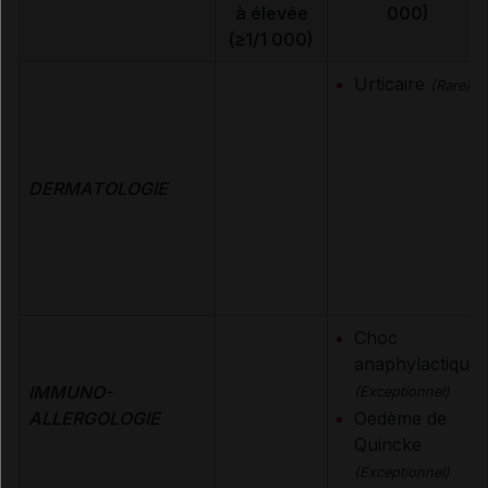
à élevée
000)
(≥1/1 000)
Urticaire
(Rare)
DERMATOLOGIE
Choc
anaphylactique
IMMUNO-
(Exceptionnel)
ALLERGOLOGIE
Oedème de
Quincke
(Exceptionnel)