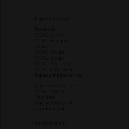
Espace produit
Boutique
VIDAL Expert
VIDAL Hoptimal
eVIDAL
VIDAL Mobile
VIDAL widget
VIDAL Sécurisation
VIDAL e-Services
Espace institutionnel
Qui sommes-nous ?
VIDAL France
Carrières
Charte éthique et
déontologique
Service client