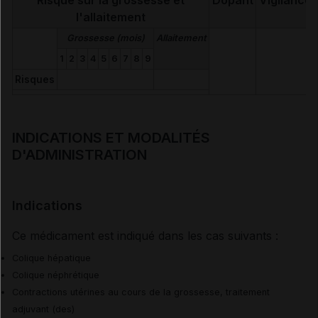
Risque sur la grossesse et
Dopant
Vigilance
l'allaitement
Grossesse (mois)
Allaitement
1
2
3
4
5
6
7
8
9
Risques
INDICATIONS ET MODALITÉS
D'ADMINISTRATION
Indications
Ce médicament est indiqué dans les cas suivants :
Colique hépatique
Colique néphrétique
Contractions utérines au cours de la grossesse, traitement
adjuvant (des)