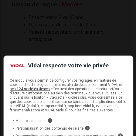
Niveau de risque :
Modéré
Enfant entre 2 et 15 ans
Nourrisson de moins de 2 ans
Patient nécessitant un traitement
antalgique
Vidal respecte votre vie privée
Interactions médicamenteuses
Ce module vous permet de configurer vos réglages en matière de
cookies et technologies similaires afin de décider comment VIDAL et
ses 124 sociétés tierces
effectuent des opérations de lecture et/ou
Vérifier une interaction
d’écriture d’informations au sein des terminaux que vous utilisez. En
cliquant sur le bouton « J’accepte » ci-dessous, vous consentez à ce
Saisir le nom d’un autre médicament pour lancer
que des cookies soient utilisés sur certains sites et applications édités
l’analyse d’ordonnance :
par VIDAL (vidal.fr, campus.vidal.fr, hoptimal.vidal.fr, evidal.vidal.fr,
fr.m3manabu.com et VIDAL Mobile) pour les finalités suivantes :
Mesure d’audience
i
Personnalisation des contenus de ce site
i
Personnalisation des communications vous étant adressées
i