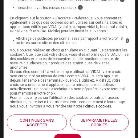
Les informations fournies sur les interactions
Interaction avec les réseaux sociaux
i
médicamenteuses résultent de la synthèse des
sources consultées par l'équipe scientifique de
En cliquant sur le bouton « J’accepte » ci-dessous, vous consentez
également à ce que des cookies soient utilisés sur certains sites et
Vidal
applications édités par VIDAL(vidal.fr, campus.vidal.fr, hoptimal.vidal.fr,
Elles ne reflètent pas systématiquement les
evidal.vidal.fr et VIDAL Mobile) pour les finalités suivantes :
informations portées par les RCP
Affichage de publicités personnalisées par rapport à votre profil et
i
activités sur ce site et des sites tiers
Elles se veulent à visée pratique pour les
Vous pouvez réaliser un choix granulaire en cliquant "Je paramètre les
professionnels de santé
cookies". Quel que soit votre choix, vous êtes informé que VIDAL utilise
des cookies exemptés de consentement, de fonctionnement et de
L'absence d'une IAM dans la base Vidal ne doit
mesure d'audience pour produire des statistiques de visites
jamais être interprétée comme une preuve
anonymes.
Si vous êtes connecté à votre compte utilisateur VIDAL, votre choix
d'innocuité
sera enregistré au niveau de votre compte VIDAL et sera appliqué
depuis l’ensemble des terminaux que vous utilisez. A défaut, votre
choix sera uniquement applicable au terminal que vous utilisez
actuellement : un cookie « technique » sera déposé sur votre terminal
II
Précaution d'emploi (1)
pour mémoriser votre choix.
I
A prendre en compte (1)
Pour en savoir plus sur l’utilisation des cookies et autres traceurs
similaires, ou retirer à tout moment votre consentement à leur usage,
nous vous invitons à vous rendre sur notre
Politique cookies
.
Niveau de risque :
Modéré
CONTINUER SANS
JE PARAMÈTRE LES
ACCEPTER
COOKIES
Médicaments administrés par voie orale +
Colestipol