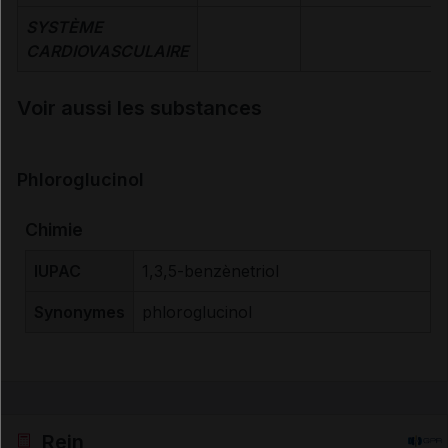
SYSTÈME
CARDIOVASCULAIRE
Voir aussi les substances
Phloroglucinol
Chimie
IUPAC
1,3,5-benzènetriol
Synonymes
phloroglucinol
Rein