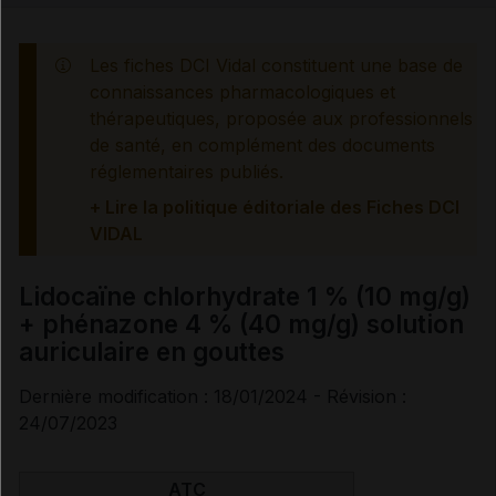
Contre-indications
Les fiches DCI Vidal constituent une base de
Précautions
connaissances pharmacologiques et
thérapeutiques, proposée aux professionnels
Interactions médicamenteuses
de santé, en complément des documents
réglementaires publiés.
Surveillances du patient
+ Lire la politique éditoriale des Fiches DCI
VIDAL
Mesures à associer au traitement
Lidocaïne chlorhydrate 1 % (10 mg/g)
+ phénazone 4 % (40 mg/g) solution
Information des professionnels de santé et des
auriculaire en gouttes
patients
Dernière modification : 18/01/2024 - Révision :
Effets indésirables
24/07/2023
ATC