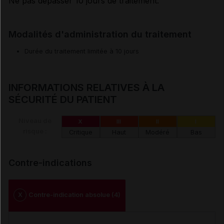
Ne pas dépasser 10 jours de traitement.
Modalités d'administration du traitement
Durée du traitement limitée à 10 jours
INFORMATIONS RELATIVES À LA
SÉCURITÉ DU PATIENT
Niveau de
X
III
II
I
risque :
Critique
Haut
Modéré
Bas
Contre-indications
X
Contre-indication absolue (4)