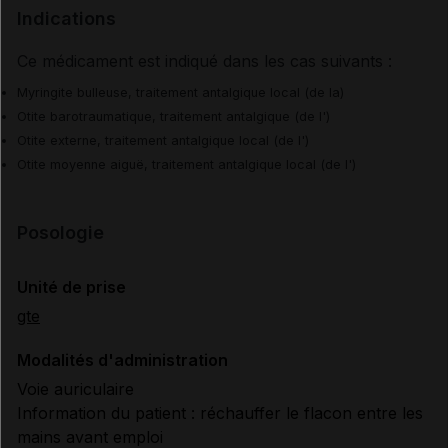
Indications
Ce médicament est indiqué dans les cas suivants :
Myringite bulleuse, traitement antalgique local (de la)
Otite barotraumatique, traitement antalgique (de l')
Otite externe, traitement antalgique local (de l')
Otite moyenne aiguë, traitement antalgique local (de l')
Posologie
Unité de prise
gte
Modalités d'administration
Voie auriculaire
Information du patient : réchauffer le flacon entre les
mains avant emploi