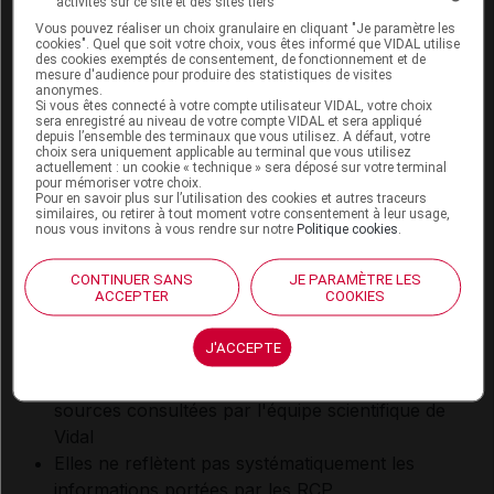
Nourrisson de moins de 1 an
activités sur ce site et des sites tiers
Vous pouvez réaliser un choix granulaire en cliquant "Je paramètre les
cookies". Quel que soit votre choix, vous êtes informé que VIDAL utilise
des cookies exemptés de consentement, de fonctionnement et de
mesure d'audience pour produire des statistiques de visites
anonymes.
Si vous êtes connecté à votre compte utilisateur VIDAL, votre choix
Interactions médicamenteuses
sera enregistré au niveau de votre compte VIDAL et sera appliqué
depuis l’ensemble des terminaux que vous utilisez. A défaut, votre
choix sera uniquement applicable au terminal que vous utilisez
actuellement : un cookie « technique » sera déposé sur votre terminal
pour mémoriser votre choix.
Vérifier une interaction
Pour en savoir plus sur l’utilisation des cookies et autres traceurs
similaires, ou retirer à tout moment votre consentement à leur usage,
Saisir le nom d’un autre médicament pour lancer
nous vous invitons à vous rendre sur notre
Politique cookies
.
l’analyse d’ordonnance :
CONTINUER SANS
JE PARAMÈTRE LES
ACCEPTER
COOKIES
J'ACCEPTE
Les informations fournies sur les interactions
médicamenteuses résultent de la synthèse des
sources consultées par l'équipe scientifique de
Vidal
Elles ne reflètent pas systématiquement les
informations portées par les RCP