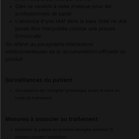
Elles se veulent à visée pratique pour les
professionnels de santé
L'absence d'une IAM dans la base Vidal ne doit
jamais être interprétée comme une preuve
d'innocuité
Se référer au paragraphe Interactions
médicamenteuses de la documentation officielle du
produit
Surveillances du patient
Surveillance de l'intégrité tympanique avant la mise en
route du traitement
Mesures à associer au traitement
Maintenir le patient en position allongée pendant 15
minutes suivant l'instillation