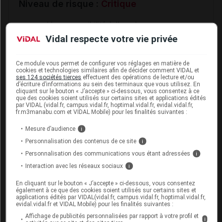
Niveau de risque :
Critique
Hypersensibilité à l'un des
composants
Vidal respecte votre vie privée
Hypersensibilité aux anesthésiques
locaux à liaison amide
Ce module vous permet de configurer vos réglages en matière de
cookies et technologies similaires afin de décider comment VIDAL et
Hypersensibilité aux pyrazolés
ses 124 sociétés tierces
effectuent des opérations de lecture et/ou
Perforation tympanique
d’écriture d’informations au sein des terminaux que vous utilisez. En
cliquant sur le bouton « J’accepte » ci-dessous, vous consentez à ce
que des cookies soient utilisés sur certains sites et applications édités
par VIDAL (vidal.fr, campus.vidal.fr, hoptimal.vidal.fr, evidal.vidal.fr,
fr.m3manabu.com et VIDAL Mobile) pour les finalités suivantes :
Mesure d’audience
i
Précautions
Personnalisation des contenus de ce site
i
Personnalisation des communications vous étant adressées
i
Interaction avec les réseaux sociaux
i
II
Niveau de gravité : Précautions (1)
En cliquant sur le bouton « J’accepte » ci-dessous, vous consentez
également à ce que des cookies soient utilisés sur certains sites et
applications édités par VIDAL(vidal.fr, campus.vidal.fr, hoptimal.vidal.fr,
Niveau de risque :
Modéré
evidal.vidal.fr et VIDAL Mobile) pour les finalités suivantes :
Affichage de publicités personnalisées par rapport à votre profil et
i