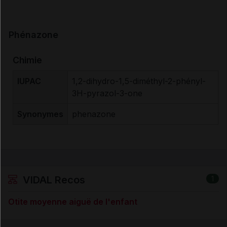
Phénazone
Chimie
IUPAC
1,2-dihydro-1,5-diméthyl-2-phényl-
3H-pyrazol-3-one
Synonymes
phenazone
VIDAL Recos
1
Otite moyenne aiguë de l'enfant