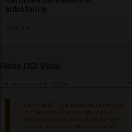
Synthèse
substance
INDICATIONS ET MODALITÉS D'ADMINISTRATION
YORVIPATH
Indications
Posologie
Fiche DCI Vidal
Modalités d'administration du traitement
INFORMATIONS RELATIVES À LA SÉCURITÉ DU
Les fiches DCI Vidal constituent une base de
PATIENT
connaissances pharmacologiques et
thérapeutiques, proposée aux professionnels
Contre-indications
de santé, en complément des documents