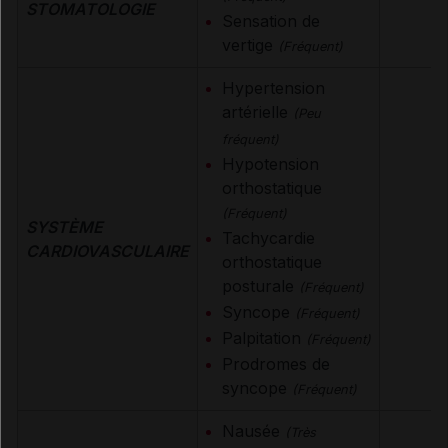
STOMATOLOGIE
Sensation de
vertige
(Fréquent)
Hypertension
artérielle
(Peu
fréquent)
Hypotension
orthostatique
(Fréquent)
SYSTÈME
Tachycardie
CARDIOVASCULAIRE
orthostatique
posturale
(Fréquent)
Syncope
(Fréquent)
Palpitation
(Fréquent)
Prodromes de
syncope
(Fréquent)
Nausée
(Très