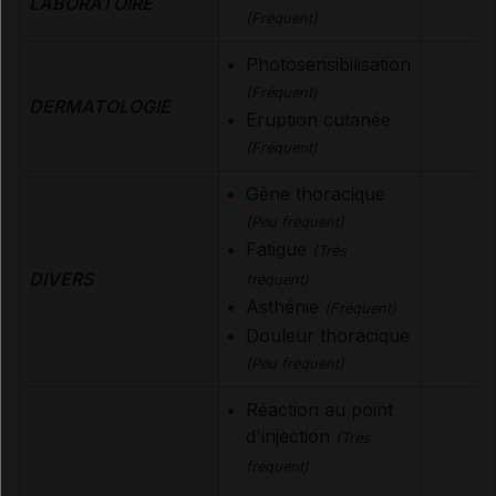
LABORATOIRE
(Fréquent)
Photosensibilisation
(Fréquent)
DERMATOLOGIE
Eruption cutanée
(Fréquent)
Gêne thoracique
(Peu fréquent)
Fatigue
(Très
DIVERS
fréquent)
Asthénie
(Fréquent)
Douleur thoracique
(Peu fréquent)
Réaction au point
d'injection
(Très
fréquent)