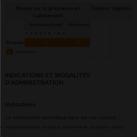
Palopegtériparatide
Risque sur la grossesse et
Dopant
Vigilance
l'allaitement
Grossesse (mois)
Allaitement
1
2
3
4
5
6
7
8
9
Risques
II
II
II
Précaution
INDICATIONS ET MODALITÉS
D'ADMINISTRATION
Indications
Ce médicament est indiqué dans les cas suivants :
Hypoparathyroïdie chronique, traitement de substitution (de la)