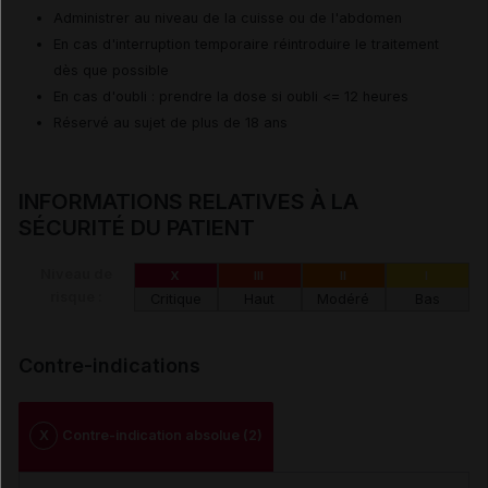
Administrer au niveau de la cuisse ou de l'abdomen
En cas d'interruption temporaire réintroduire le traitement
dès que possible
En cas d'oubli : prendre la dose si oubli <= 12 heures
Réservé au sujet de plus de 18 ans
INFORMATIONS RELATIVES À LA
SÉCURITÉ DU PATIENT
Niveau de
X
III
II
I
risque :
Critique
Haut
Modéré
Bas
Contre-indications
X
Contre-indication absolue (2)