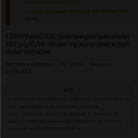
réglementaires publiés.
Précautions
+ Lire la politique éditoriale des Fiches DCI
VIDAL
Interactions médicamenteuses
TERIPARATIDE (palopegtériparatide)
168 µg/0,56 ml sol inj stylo prérempli
Grossesse et allaitement
dose variable
Risques liés au traitement
Dernière modification : 15/11/2024 - Révision :
01/09/2025
Surveillances du patient
ATC
Effets indésirables
H - HORMONES SYSTEMIQUES, HORMONES SEXUELLES EXCLUES
H05 - MEDICAMENTS DE L'EQUILIBRE CALCIQUE
H05A - HORMONES PARATHYROÏDIENNES ET ANALOGUES
H05AA - HORMONES PARATHYROÏDIENNES ET ANALOGUES
Voir aussi les substances
H05AA05 - PALOPEGTERIPARATIDE