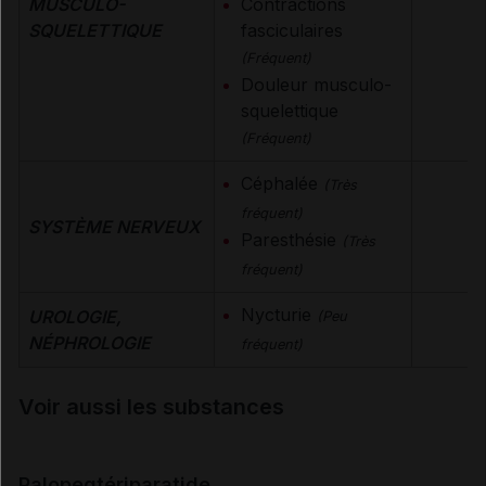
MUSCULO-
Contractions
SQUELETTIQUE
fasciculaires
(Fréquent)
Douleur musculo-
squelettique
(Fréquent)
Céphalée
(Très
fréquent)
SYSTÈME NERVEUX
Paresthésie
(Très
fréquent)
Nycturie
UROLOGIE,
(Peu
NÉPHROLOGIE
fréquent)
Voir aussi les substances
Palopegtériparatide