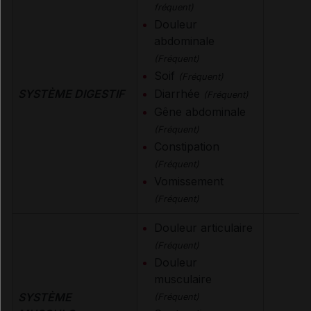
fréquent)
Douleur
abdominale
(Fréquent)
Soif
(Fréquent)
SYSTÈME DIGESTIF
Diarrhée
(Fréquent)
Gêne abdominale
(Fréquent)
Constipation
(Fréquent)
Vomissement
(Fréquent)
Douleur articulaire
(Fréquent)
Douleur
musculaire
SYSTÈME
(Fréquent)