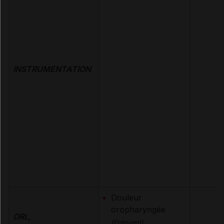
INSTRUMENTATION
Douleur
oropharyngée
ORL,
(Fréquent)