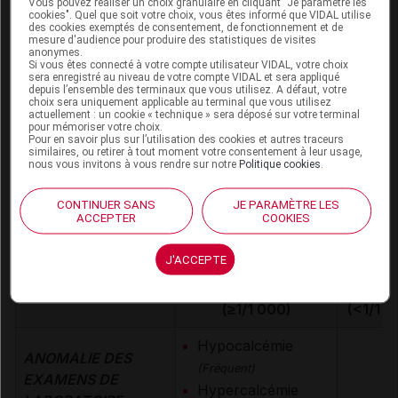
Vous pouvez réaliser un choix granulaire en cliquant "Je paramètre les
Risque d'hypercalcémie
cookies". Quel que soit votre choix, vous êtes informé que VIDAL utilise
des cookies exemptés de consentement, de fonctionnement et de
Risque d'hypocalcémie
mesure d'audience pour produire des statistiques de visites
anonymes.
Si vous êtes connecté à votre compte utilisateur VIDAL, votre choix
sera enregistré au niveau de votre compte VIDAL et sera appliqué
depuis l’ensemble des terminaux que vous utilisez. A défaut, votre
Surveillances du patient
choix sera uniquement applicable au terminal que vous utilisez
actuellement : un cookie « technique » sera déposé sur votre terminal
Surveillance de la calcémie pendant le traitement
pour mémoriser votre choix.
Pour en savoir plus sur l’utilisation des cookies et autres traceurs
Surveillance du taux plasmatique de vitamine D avant la
similaires, ou retirer à tout moment votre consentement à leur usage,
nous vous invitons à vous rendre sur notre
Politique cookies
.
mise en route du traitement
CONTINUER SANS
JE PARAMÈTRE LES
ACCEPTER
COOKIES
Effets indésirables
J'ACCEPTE
Fréquence de
Fréque
Systèmes
moyenne à élevée
bass
(≥1/1 000)
(<1/1 0
Hypocalcémie
ANOMALIE DES
(Fréquent)
EXAMENS DE
Hypercalcémie