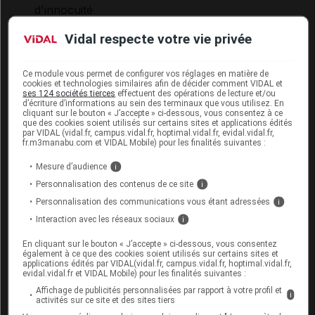
d'innocuité
Se référer au paragraphe Interactions
Vidal respecte votre vie privée
médicamenteuses de la documentation officielle du
produit
Ce module vous permet de configurer vos réglages en matière de
cookies et technologies similaires afin de décider comment VIDAL et
ses 124 sociétés tierces
effectuent des opérations de lecture et/ou
d’écriture d’informations au sein des terminaux que vous utilisez. En
Grossesse et allaitement
cliquant sur le bouton « J’accepte » ci-dessous, vous consentez à ce
que des cookies soient utilisés sur certains sites et applications édités
par VIDAL (vidal.fr, campus.vidal.fr, hoptimal.vidal.fr, evidal.vidal.fr,
Contre-indications et précautions d'emploi
fr.m3manabu.com et VIDAL Mobile) pour les finalités suivantes :
Mesure d’audience
i
Grossesse (mois)
Allaitement
Personnalisation des contenus de ce site
i
1
2
3
4
5
6
7
8
9
Personnalisation des communications vous étant adressées
i
II
II
Risques
Interaction avec les réseaux sociaux
i
En cliquant sur le bouton « J’accepte » ci-dessous, vous consentez
II
Précaution
également à ce que des cookies soient utilisés sur certains sites et
applications édités par VIDAL(vidal.fr, campus.vidal.fr, hoptimal.vidal.fr,
evidal.vidal.fr et VIDAL Mobile) pour les finalités suivantes :
Affichage de publicités personnalisées par rapport à votre profil et
i
Risques liés au traitement
activités sur ce site et des sites tiers