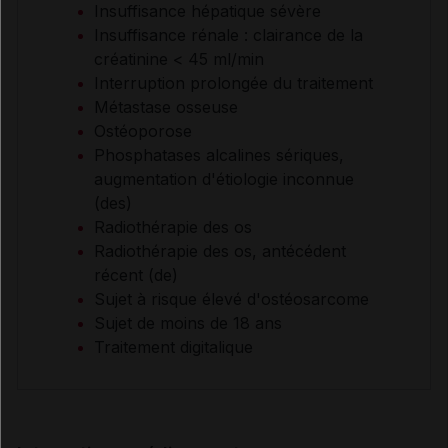
Insuffisance hépatique sévère
Insuffisance rénale : clairance de la
créatinine < 45 ml/min
Interruption prolongée du traitement
Métastase osseuse
Ostéoporose
Phosphatases alcalines sériques,
augmentation d'étiologie inconnue
(des)
Radiothérapie des os
Radiothérapie des os, antécédent
récent (de)
Sujet à risque élevé d'ostéosarcome
Sujet de moins de 18 ans
Traitement digitalique