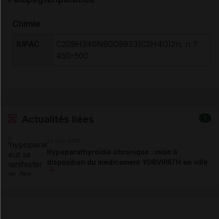
Chimie
IUPAC
C209H340N60O59S3(C2H4O)2n, n ?
450-500
Actualités liées
1
23 avril 2026
Hypoparathyroïdie chronique : mise à
disposition du médicament YORVIPATH en ville