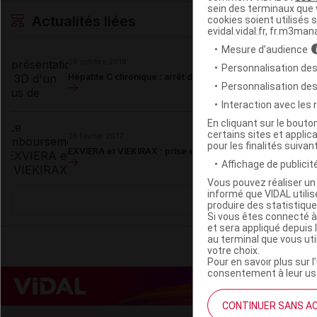
sein des terminaux que v
Actualités liées
cookies soient utilisés s
evidal.vidal.fr, fr.m3man
Mesure d’audience
09 octobre 2018
Personnalisation des
Hépatite C chronique : arrêt de commercialisation d’EXVIE
Personnalisation de
Interaction avec les
En cliquant sur le bout
certains sites et applica
28 février 2017
pour les finalités suivan
EXVIERA et VIEKIRAX : prise en charge universelle dans l'h
Affichage de publicité
Vous pouvez réaliser un 
informé que VIDAL util
produire des statistiqu
Si vous êtes connecté à
et sera appliqué depuis 
au terminal que vous ut
votre choix.
Pour en savoir plus sur l
consentement à leur usa
CONTINUER SANS A