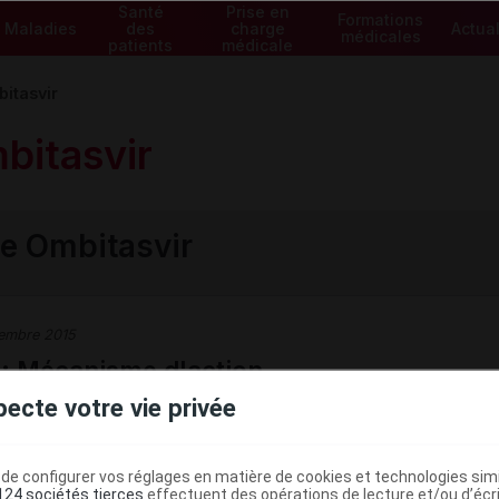
Santé
Prise en
Formations
Maladies
des
charge
Actual
médicales
patients
médicale
itasvir
bitasvir
e Ombitasvir
embre 2015
 : Mécanisme d'action
pecte votre vie privée
un inhibiteur de la protéine NS5A du VHC qui est indispensab
e configurer vos réglages en matière de cookies et technologies simil
124 sociétés tierces
effectuent des opérations de lecture et/ou d’écr