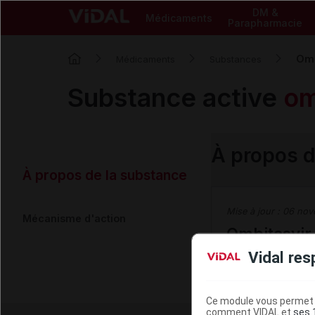
DM &
Médicaments
Parapharmacie
Omb
Médicaments
Substances
Substance active
om
À propos d
À propos de la substance
Mise à jour :
06 nov
Mécanisme d'action
Ombitasvir
Vidal res
L'ombitasvir est 
Ce module vous permet d
comment VIDAL et
ses 