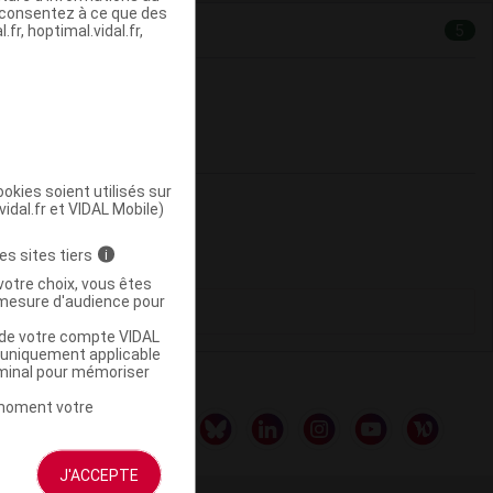
s consentez à ce que des
fr, hoptimal.vidal.fr,
5
okies soient utilisés sur
vidal.fr et VIDAL Mobile)
es sites tiers
i
votre choix, vous êtes
mesure d'audience pour
u de votre compte VIDAL
a uniquement applicable
rminal pour mémoriser
t moment votre
J'ACCEPTE