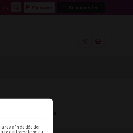
ités
S'inscrire
Se connecter
Rechercher
Copier l'url
Email
le à la réplication virale.
aires afin de décider
iture d’informations au