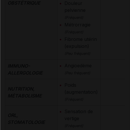
OBSTÉTRIQUE
Douleur
pelvienne
(Fréquent)
Métrorragie
(Fréquent)
Fibrome utérin
(expulsion)
(Peu fréquent)
Angioedème
IMMUNO-
ALLERGOLOGIE
(Peu fréquent)
Poids
NUTRITION,
(augmentation)
MÉTABOLISME
(Fréquent)
Sensation de
ORL,
vertige
STOMATOLOGIE
(Fréquent)