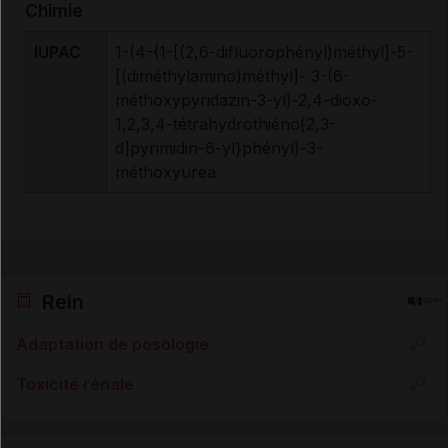
Chimie
IUPAC
1-(4-{1-[(2,6-difluorophényl)méthyl]-5-
[(diméthylamino)méthyl]- 3-(6-
méthoxypyridazin-3-yl)-2,4-dioxo-
1,2,3,4-tétrahydrothiéno[2,3-
d]pyrimidin-6-yl}phényl)-3-
méthoxyurea
Rein
Adaptation de posologie
Toxicité rénale