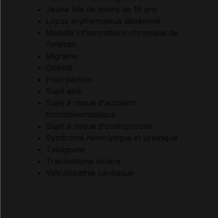
Jeune fille de moins de 18 ans
Lupus érythémateux disséminé
Maladie inflammatoire chronique de
l'intestin
Migraine
Obésité
Post-partum
Sujet alité
Sujet à risque d'accident
thromboembolique
Sujet à risque d'ostéoporose
Syndrome hémolytique et urémique
Tabagisme
Traumatisme sévère
Valvulopathie cardiaque