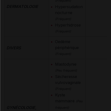
(Fréquent)
DERMATOLOGIE
Hypersudation
nocturne
(Fréquent)
Hyperhidrose
(Fréquent)
Oedème
périphérique
DIVERS
(Fréquent)
Mastodynie
(Peu fréquent)
Sécheresse
vulvovaginale
(Fréquent)
Kyste
mammaire
(Peu
GYNÉCOLOGIE,
fréquent)