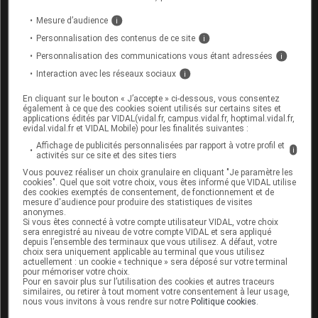
Médicaments administrés par voie orale +
Mesure d’audience
i
Résines chélatrices
Personnalisation des contenus de ce site
i
Médicaments administrés par voie orale +
Personnalisation des communications vous étant adressées
i
Topiques gastro-intestinaux, antiacides
Interaction avec les réseaux sociaux
i
et adsorbants
En cliquant sur le bouton « J’accepte » ci-dessous, vous consentez
également à ce que des cookies soient utilisés sur certains sites et
Progestatifs non contraceptifs, associés ou
applications édités par VIDAL(vidal.fr, campus.vidal.fr, hoptimal.vidal.fr,
evidal.vidal.fr et VIDAL Mobile) pour les finalités suivantes :
non à un estrogène +
Bosentan
Affichage de publicités personnalisées par rapport à votre profil et
i
activités sur ce site et des sites tiers
Progestatifs non contraceptifs, associés ou
Vous pouvez réaliser un choix granulaire en cliquant "Je paramètre les
non à un estrogène +
Inducteurs
cookies". Quel que soit votre choix, vous êtes informé que VIDAL utilise
enzymatiques
des cookies exemptés de consentement, de fonctionnement et de
mesure d'audience pour produire des statistiques de visites
anonymes.
Rélugolix +
Azithromycine
Si vous êtes connecté à votre compte utilisateur VIDAL, votre choix
sera enregistré au niveau de votre compte VIDAL et sera appliqué
depuis l’ensemble des terminaux que vous utilisez. A défaut, votre
Rélugolix +
Erythromycine (voie
choix sera uniquement applicable au terminal que vous utilisez
actuellement : un cookie « technique » sera déposé sur votre terminal
systémique)
pour mémoriser votre choix.
Pour en savoir plus sur l’utilisation des cookies et autres traceurs
similaires, ou retirer à tout moment votre consentement à leur usage,
Rélugolix +
Rifampicine
nous vous invitons à vous rendre sur notre
Politique cookies
.