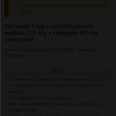
+ Lire la politique éditoriale des Fiches DCI
VIDAL
Traitement à arrêter définitivement en cas de...
Estradiol 1 mg + noréthistérone
Information des professionnels de santé et des
acétate 0,5 mg + rélugolix 40 mg
patients
comprimé
Effets indésirables
Dernière modification : 09/09/2025 - Révision :
06/12/2024
ATC
Voir aussi les substances
H - HORMONES SYSTEMIQUES, HORMONES SEXUELLES EXCLUES
H01 - HORMONES HYPOPHYSAIRES, HYPOTHALAMIQUES ET
Estradiol
ANALOGUES
H01C - HORMONES HYPOTHALAMIQUES
Noréthistérone acétate
H01CC - ANTI-HORMONES ENTRAINANT LA LIBERATION DE
GONADOTROPHINE