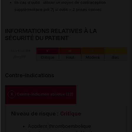
En cas d'oubli : utiliser un moyen de contraception
supplémentaire pdt 7j si oubli > 2 prises conséc
INFORMATIONS RELATIVES À LA
SÉCURITÉ DU PATIENT
Niveau de
X
III
II
I
risque :
Critique
Haut
Modéré
Bas
Contre-indications
X
Contre-indication absolue (22)
Niveau de risque :
Critique
Accident thromboembolique