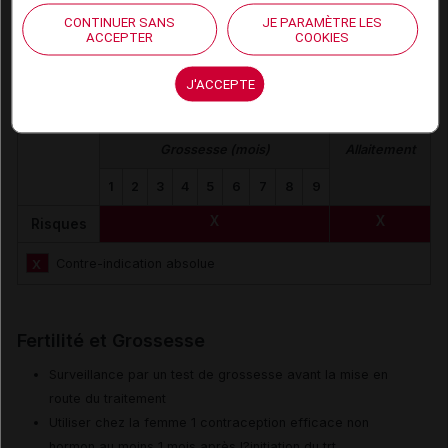
CONTINUER SANS
JE PARAMÈTRE LES
ACCEPTER
COOKIES
Grossesse et allaitement
J'ACCEPTE
Contre-indications et précautions d'emploi
Grossesse (mois)
Allaitement
1
2
3
4
5
6
7
8
9
X
X
Risques
X
Contre-indication absolue
Fertilité et Grossesse
Surveillance par un test de grossesse avant la mise en
route du traitement
Utiliser chez la femme 1 contraception efficace non
hormon au moins 1 mois après l?initiation du trt