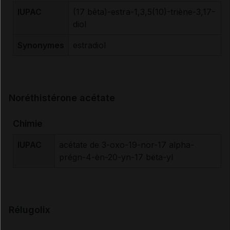
IUPAC
(17 bêta)-estra-1,3,5(10)-triène-3,17-
diol
Synonymes
estradiol
Noréthistérone acétate
Chimie
IUPAC
acétate de 3-oxo-19-nor-17 alpha-
prégn-4-èn-20-yn-17 bëta-yl
Rélugolix