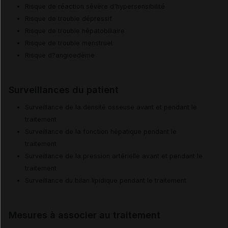
Risque de réaction sévère d'hypersensibilité
Risque de trouble dépressif
Risque de trouble hépatobiliaire
Risque de trouble menstruel
Risque d?angioedème
Surveillances du patient
Surveillance de la densité osseuse avant et pendant le
traitement
Surveillance de la fonction hépatique pendant le
traitement
Surveillance de la pression artérielle avant et pendant le
traitement
Surveillance du bilan lipidique pendant le traitement
Mesures à associer au traitement