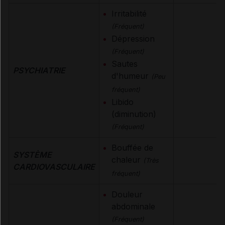
Irritabilité
(Fréquent)
Dépression
(Fréquent)
Sautes
PSYCHIATRIE
d'humeur
(Peu
fréquent)
Libido
(diminution)
(Fréquent)
Bouffée de
SYSTÈME
chaleur
(Très
CARDIOVASCULAIRE
fréquent)
Douleur
abdominale
(Fréquent)