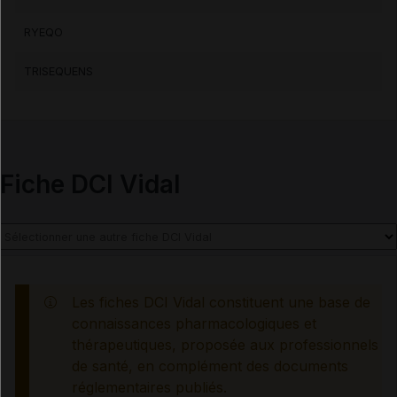
RYEQO
Contre-indications
TRISEQUENS
Précautions
Interactions médicamenteuses
Fiche DCI Vidal
Grossesse et allaitement
Fertilité et Grossesse
Risques liés au traitement
Les fiches DCI Vidal constituent une base de
connaissances pharmacologiques et
Surveillances du patient
thérapeutiques, proposée aux professionnels
de santé, en complément des documents
réglementaires publiés.
Mesures à associer au traitement