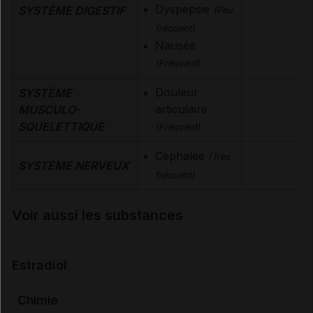
Dyspepsie
SYSTÈME DIGESTIF
(Peu
fréquent)
Nausée
(Fréquent)
Douleur
SYSTÈME
articulaire
MUSCULO-
SQUELETTIQUE
(Fréquent)
Céphalée
(Très
SYSTÈME NERVEUX
fréquent)
Voir aussi les substances
Estradiol
Chimie