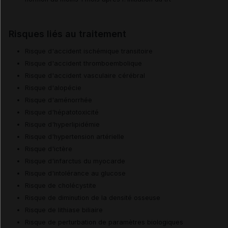
Risques liés au traitement
Risque d'accident ischémique transitoire
Risque d'accident thromboembolique
Risque d'accident vasculaire cérébral
Risque d'alopécie
Risque d'aménorrhée
Risque d'hépatotoxicité
Risque d'hyperlipidémie
Risque d'hypertension artérielle
Risque d'ictère
Risque d'infarctus du myocarde
Risque d'intolérance au glucose
Risque de cholécystite
Risque de diminution de la densité osseuse
Risque de lithiase biliaire
Risque de perturbation de paramètres biologiques