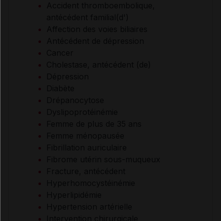
Accident thromboembolique,
antécédent familial(d')
Affection des voies biliaires
Antécédent de dépression
Cancer
Cholestase, antécédent (de)
Dépression
Diabète
Drépanocytose
Dyslipoprotéinémie
Femme de plus de 35 ans
Femme ménopausée
Fibrillation auriculaire
Fibrome utérin sous-muqueux
Fracture, antécédent
Hyperhomocystéinémie
Hyperlipidémie
Hypertension artérielle
Intervention chirurgicale