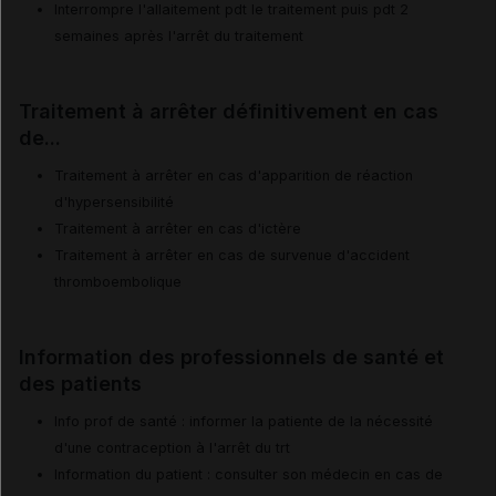
Interrompre l'allaitement pdt le traitement puis pdt 2
semaines après l'arrêt du traitement
Traitement à arrêter définitivement en cas
de...
Traitement à arrêter en cas d'apparition de réaction
d'hypersensibilité
Traitement à arrêter en cas d'ictère
Traitement à arrêter en cas de survenue d'accident
thromboembolique
Information des professionnels de santé et
des patients
Info prof de santé : informer la patiente de la nécessité
d'une contraception à l'arrêt du trt
Information du patient : consulter son médecin en cas de