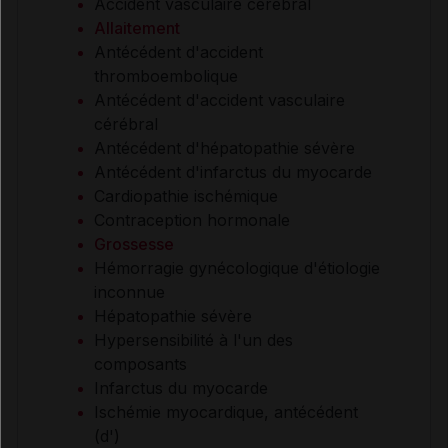
Accident vasculaire cérébral
Allaitement
Antécédent d'accident
thromboembolique
Antécédent d'accident vasculaire
cérébral
Antécédent d'hépatopathie sévère
Antécédent d'infarctus du myocarde
Cardiopathie ischémique
Contraception hormonale
Grossesse
Hémorragie gynécologique d'étiologie
inconnue
Hépatopathie sévère
Hypersensibilité à l'un des
composants
Infarctus du myocarde
Ischémie myocardique, antécédent
(d')