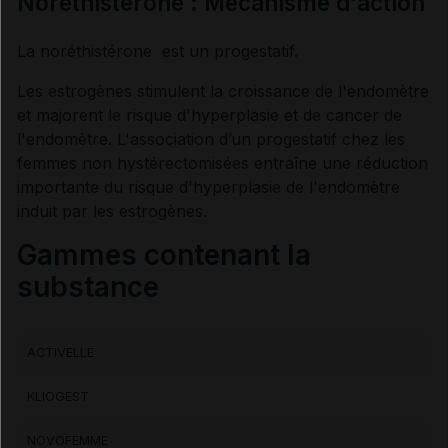
Noréthistérone : Mécanisme d'action
Fiche DCI VIDAL
La noréthistérone est un progestatif.
Synthèse
Les estrogènes stimulent la croissance de l'endomètre
et majorent le risque d'hyperplasie et de cancer de
l'endomètre. L'association d’un progestatif chez les
INDICATIONS ET MODALITÉS D'ADMINISTRATION
femmes non hystérectomisées entraîne une réduction
importante du risque d'hyperplasie de l'endomètre
Indications
induit par les estrogènes.
Gammes contenant la
Posologie
substance
Modalités d'administration du traitement
ACTIVELLE
KLIOGEST
INFORMATIONS RELATIVES À LA SÉCURITÉ DU
PATIENT
NOVOFEMME