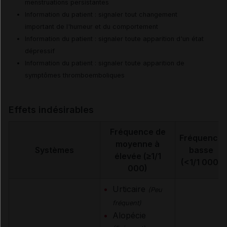
menstruations persistantes
Information du patient : signaler tout changement
important de l'humeur et du comportement
Information du patient : signaler toute apparition d'un état
dépressif
Information du patient : signaler toute apparition de
symptômes thromboemboliques
Effets indésirables
Fréquence de
Fréquence
moyenne à
Systèmes
basse
élevée (≥1/1
(<1/1 000)
000)
Urticaire
(Peu
fréquent)
Alopécie