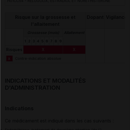
Rélugolix
H01CC54 - RELUGOLIX, ESTRADIOL ET NORETHISTERONE
Risque sur la grossesse et
Dopant
Vigilance
l'allaitement
Grossesse (mois)
Allaitement
1
2
3
4
5
6
7
8
9
Risques
X
X
X
Contre-indication absolue
INDICATIONS ET MODALITÉS
D'ADMINISTRATION
Indications
Ce médicament est indiqué dans les cas suivants :
Endométriose, traitement de deuxième intention (de l')