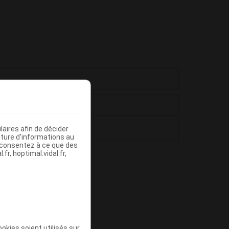
aires afin de décider
iture d’informations au
s consentez à ce que des
fr, hoptimal.vidal.fr,
IENT
okies soient utilisés sur