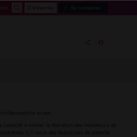
ités
S'inscrire
Se connecter
Rechercher
Copier l'url
Email
i-inflammatoire locale.
apacité à inhiber la libération des médiateurs de
eucotriènes (LT) issus des leucocytes de patients