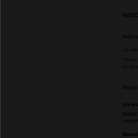
INDI
Indic
Ce méd
Polypos
Rhinite 
Posol
Unité 
pulvér
mométa
Modali