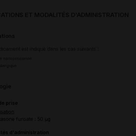
CATIONS ET MODALITÉS D'ADMINISTRATION
ations
icament est indiqué dans les cas suivants :
e nasosinusienne
allergique
ogie
de prise
isation
sone furoate : 50 µg
tés d'administration