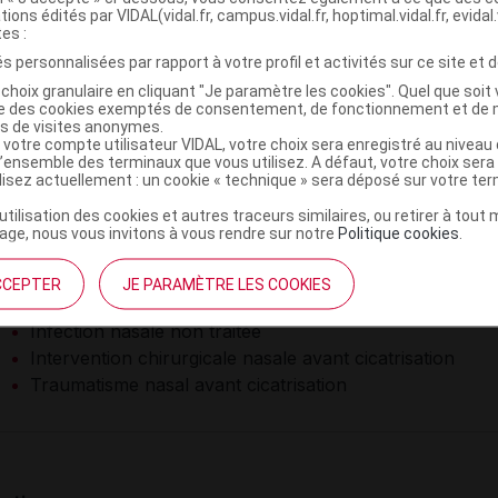
tions édités par VIDAL(vidal.fr, campus.vidal.fr, hoptimal.vidal.fr, evidal.
tes :
Niveau de risque :
C
X
s personnalisées par rapport à votre profil et activités sur ce site et d
e-indications
choix granulaire en cliquant "Je paramètre les cookies". Quel que soit 
ise des cookies exemptés de consentement, de fonctionnement et de 
es de visites anonymes.
 votre compte utilisateur VIDAL, votre choix sera enregistré au nivea
ontre-indication absolue (5)
l’ensemble des terminaux que vous utilisez. A défaut, votre choix ser
ilisez actuellement : un cookie « technique » sera déposé sur votre te
’utilisation des cookies et autres traceurs similaires, ou retirer à tou
eau de risque :
Critique
ge, nous vous invitons à vous rendre sur notre
Politique cookies
.
Herpès nasal
CCEPTER
JE PARAMÈTRE LES COOKIES
Hypersensibilité à l'un des composants
Infection nasale non traitée
Intervention chirurgicale nasale avant cicatrisation
Traumatisme nasal avant cicatrisation