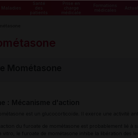
Santé
Prise en
Formations
Maladies
des
charge
Actual
médicales
patients
médicale
métasone
ométasone
de Mométasone
 : Mécanisme d'action
métasone est un glucocorticoïde. Il exerce une activité ant
ction du furoate de mométasone est probablement lié à sa c
n vitro, le furoate de mométasone inhibe la libération des l