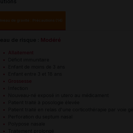
utions
iveau de gravité : Précautions (14)
eau de risque :
Modéré
Allaitement
Déficit immunitaire
Enfant de moins de 3 ans
Enfant entre 3 et 18 ans
Grossesse
Infection
Nouveau-né exposé in utero au médicament
Patient traité à posologie élevée
Patient traité en relais d'une corticothérapie par voie g
Perforation du septum nasal
Polypose nasale
Traitement prolongé