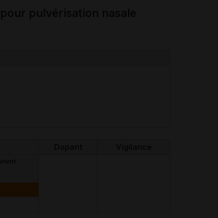
pour pulvérisation nasale
Dopant
Vigilance
ement
I