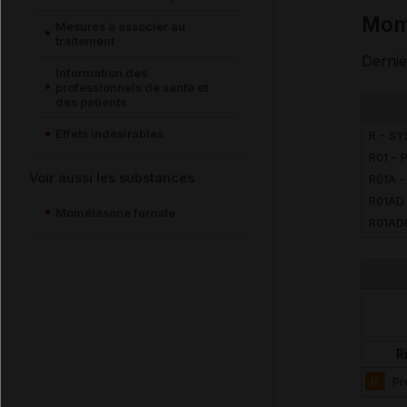
Mo
Mesures à associer au
traitement
Derniè
Information des
professionnels de santé et
des patients
Effets indésirables
R - S
R01 -
Voir aussi les substances
R01A 
R01AD
Mométasone furoate
R01AD
R
II
Pr