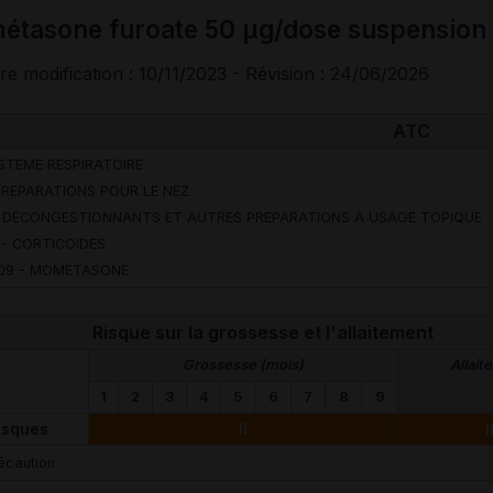
métasone furoate 50 µg/dose suspension 
re modification : 10/11/2023 - Révision : 24/06/2026
ATC
YSTEME RESPIRATOIRE
 PREPARATIONS POUR LE NEZ
- DECONGESTIONNANTS ET AUTRES PREPARATIONS A USAGE TOPIQUE
 - CORTICOIDES
09 - MOMETASONE
Risque sur la grossesse et l'allaitement
Grossesse (mois)
Allait
1
2
3
4
5
6
7
8
9
isques
II
I
écaution