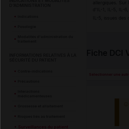
INDICATIONS ET MODALITÉS
allergiques. Sur 
D'ADMINISTRATION
d'IL-1, IL-5, IL-
Indications
IL-5, issues des
Posologie
Modalités d'administration du
traitement
Fiche DCI 
INFORMATIONS RELATIVES À LA
SÉCURITÉ DU PATIENT
Contre-indications
Sélectionner une autre
Précautions
Interactions
médicamenteuses
Grossesse et allaitement
Risques liés au traitement
Surveillances du patient