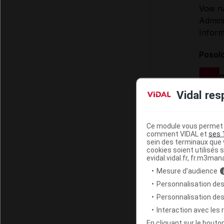
Voie n
Admini
Inform
Posol
P
Vidal res
P
Ce module vous permet d
P
comment VIDAL et
ses 
sein des terminaux que v
cookies soient utilisés s
evidal.vidal.fr, fr.m3man
Modal
Mesure d’audience
Tr
Personnalisation des
Personnalisation de
Interaction avec les
INFO
En cliquant sur le bout