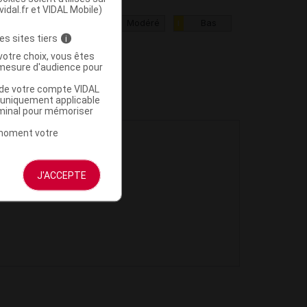
vidal.fr et VIDAL Mobile)
ritique
Haut
Modéré
Bas
III
II
I
es sites tiers
i
votre choix, vous êtes
mesure d'audience pour
u de votre compte VIDAL
a uniquement applicable
rminal pour mémoriser
t moment votre
J'ACCEPTE