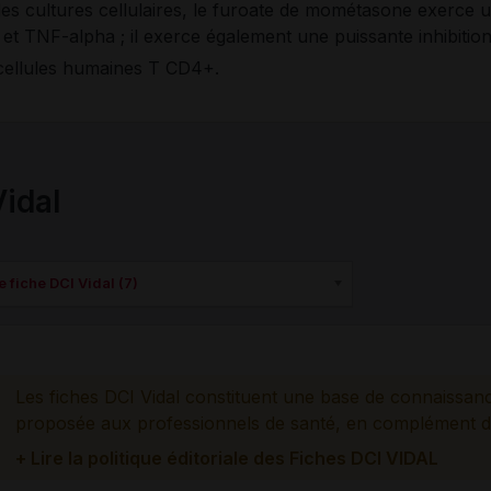
les cultures cellulaires, le furoate de mométasone exerce un
6, et TNF-alpha ; il exerce également une puissante inhibiti
 cellules humaines T CD4+.
Vidal
 fiche DCI Vidal (7)
Les fiches DCI Vidal constituent une base de connaissan
proposée aux professionnels de santé, en complément d
+ Lire la politique éditoriale des Fiches DCI VIDAL