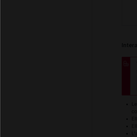
Inter
Le
co
El
El
L'