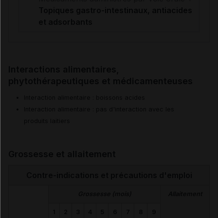
Topiques gastro-intestinaux, antiacides
et adsorbants
Interactions alimentaires,
phytothérapeutiques et médicamenteuses
Interaction alimentaire : boissons acides
Interaction alimentaire : pas d'interaction avec les
produits laitiers
Grossesse et allaitement
Contre-indications et précautions d'emploi
Grossesse (mois)
Allaitement
1
2
3
4
5
6
7
8
9