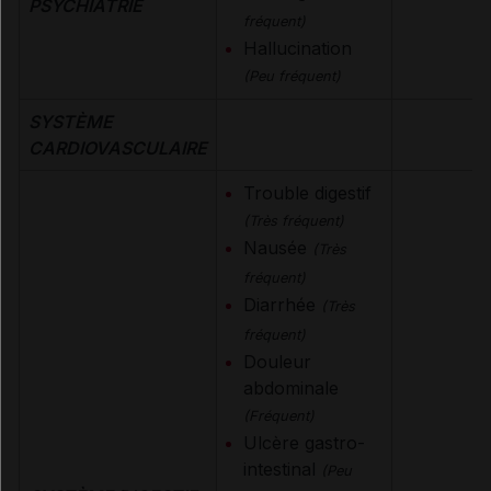
PSYCHIATRIE
fréquent)
Hallucination
(Peu fréquent)
SYSTÈME
CARDIOVASCULAIRE
Trouble digestif
(Très fréquent)
Nausée
(Très
fréquent)
Diarrhée
(Très
fréquent)
Douleur
abdominale
(Fréquent)
Ulcère gastro-
intestinal
(Peu