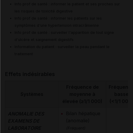
Info prof de santé : informer le patient et ses proches sur
les risques de toxicité digestive
Info prof de santé : informer les patients sur les
symptômes d'une hypertension intracrânienne
Info prof de santé : surveiller l'apparition de tout signe
d'ulcère et saignement digestifs
Information du patient : surveiller la peau pendant le
traitement
Effets indésirables
Fréquence de
Fréquenc
Systèmes
moyenne à
basse
élevée (≥1/1 000)
(<1/1 000
Bilan hépatique
ANOMALIE DES
(anomalie)
EXAMENS DE
LABORATOIRE
(Fréquent)