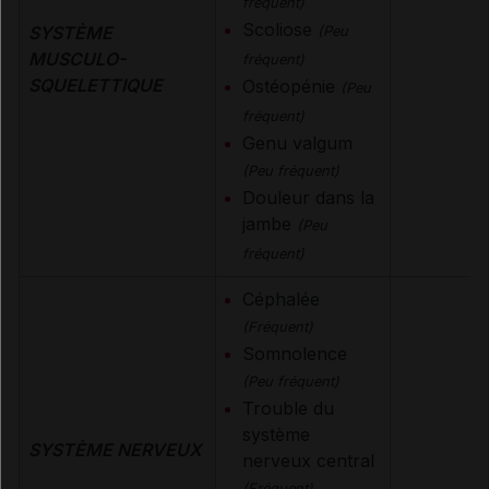
fréquent)
Scoliose
SYSTÈME
(Peu
MUSCULO-
fréquent)
SQUELETTIQUE
Ostéopénie
(Peu
fréquent)
Genu valgum
(Peu fréquent)
Douleur dans la
jambe
(Peu
fréquent)
Céphalée
(Fréquent)
Somnolence
(Peu fréquent)
Trouble du
système
SYSTÈME NERVEUX
nerveux central
(Fréquent)