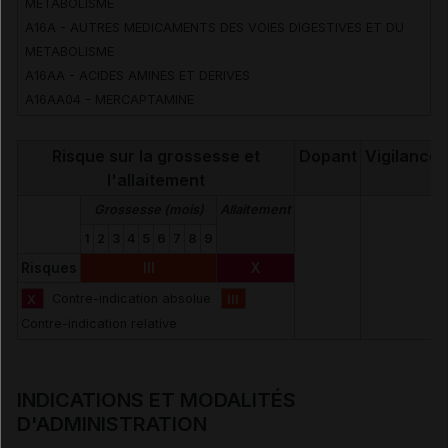
METABOLISME
A16A - AUTRES MEDICAMENTS DES VOIES DIGESTIVES ET DU
METABOLISME
A16AA - ACIDES AMINES ET DERIVES
A16AA04 - MERCAPTAMINE
Risque sur la grossesse et
Dopant
Vigilance
l'allaitement
Grossesse (mois)
Allaitement
1
2
3
4
5
6
7
8
9
Risques
III
X
X
Contre-indication absolue
III
Contre-indication relative
INDICATIONS ET MODALITÉS
D'ADMINISTRATION