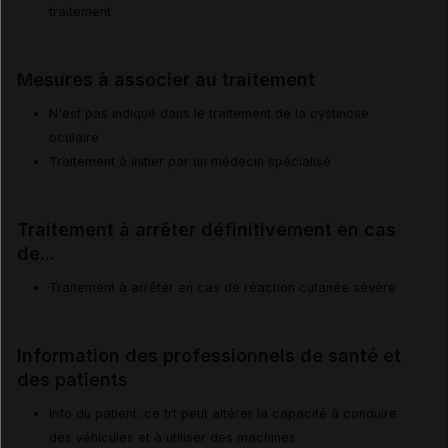
traitement
Mesures à associer au traitement
N'est pas indiqué dans le traitement de la cystinose
oculaire
Traitement à initier par un médecin spécialisé
Traitement à arrêter définitivement en cas
de...
Traitement à arrêter en cas de réaction cutanée sévère
Information des professionnels de santé et
des patients
Info du patient :ce trt peut altérer la capacité à conduire
des véhicules et à utiliser des machines