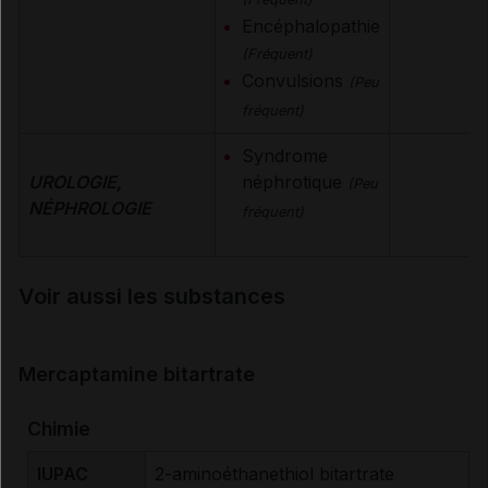
Encéphalopathie
(Fréquent)
Convulsions
(Peu
fréquent)
Syndrome
UROLOGIE,
néphrotique
(Peu
NÉPHROLOGIE
fréquent)
Voir aussi les substances
Mercaptamine bitartrate
Chimie
IUPAC
2-aminoéthanethiol bitartrate