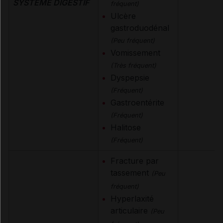
SYSTÈME DIGESTIF
fréquent)
Ulcère
gastroduodénal
(Peu fréquent)
Vomissement
(Très fréquent)
Dyspepsie
(Fréquent)
Gastroentérite
(Fréquent)
Halitose
(Fréquent)
Fracture par
tassement
(Peu
fréquent)
Hyperlaxité
articulaire
(Peu