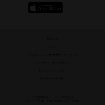
Presse
-
CGU
-
Conditions générales de vente
-
Données personnelles
-
Politique cookies
-
Mentions légales
Fréquentation certifiée par
l'ACPM/OJD
|
Copyright 2026 Vidal