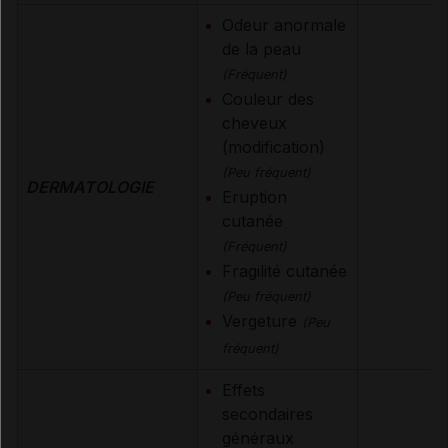
Odeur anormale
de la peau
(Fréquent)
Couleur des
cheveux
(modification)
(Peu fréquent)
DERMATOLOGIE
Eruption
cutanée
(Fréquent)
Fragilité cutanée
(Peu fréquent)
Vergeture
(Peu
fréquent)
Effets
secondaires
généraux