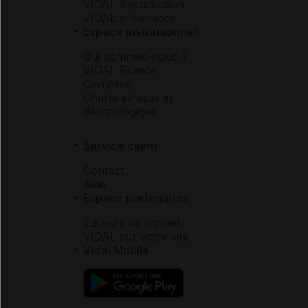
VIDAL Sécurisation
VIDAL e-Services
Espace institutionnel
Qui sommes-nous ?
VIDAL France
Carrières
Charte éthique et
déontologique
Service client
Contact
Aide
Espace partenaires
Éditeurs de logiciel
VIDAL sur votre site
Vidal Mobile