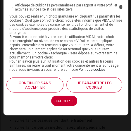
Affichage de publicités personnalisées par rapport à votre profil et
Risque d'ulcère digestif
i
activités sur ce site et des sites tiers
Risque de lésion osseuse
Vous pouvez réaliser un choix granulaire en cliquant "Je paramètre les
cookies". Quel que soit votre choix, vous êtes informé que VIDAL utilise
Risque de leucopénie
des cookies exemptés de consentement, de fonctionnement et de
Risque de réaction cutanée
mesure d'audience pour produire des statistiques de visites
anonymes.
Risque de trouble digestif
Si vous êtes connecté à votre compte utilisateur VIDAL, votre choix
sera enregistré au niveau de votre compte VIDAL et sera appliqué
Risque de trouble neuropsychique
depuis l’ensemble des terminaux que vous utilisez. A défaut, votre
choix sera uniquement applicable au terminal que vous utilisez
actuellement : un cookie « technique » sera déposé sur votre terminal
pour mémoriser votre choix.
Surveillances du patient
Pour en savoir plus sur l’utilisation des cookies et autres traceurs
similaires, ou retirer à tout moment votre consentement à leur usage,
nous vous invitons à vous rendre sur notre
Politique cookies
.
Surveillance de la cystine intra-leucocytaire pendant le
traitement
CONTINUER SANS
JE PARAMÈTRE LES
Surveillance de la fonction hépatique pendant le
ACCEPTER
COOKIES
traitement
Surveillance de la formule sanguine pendant le traitement
J'ACCEPTE
Surveillance dermatologique pendant le traitement
Surveillance ophtalmologique pendant le traitement
Surveillance osseuse pendant le traitement
Surveillance par un médecin spécialisé pendant le