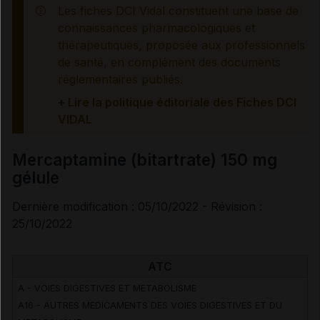
Les fiches DCI Vidal constituent une base de
Mesures à associer au traitement
connaissances pharmacologiques et
thérapeutiques, proposée aux professionnels
de santé, en complément des documents
Traitement à arrêter définitivement en cas de...
réglementaires publiés.
+ Lire la politique éditoriale des Fiches DCI
Information des professionnels de santé et des
VIDAL
patients
Mercaptamine (bitartrate) 150 mg
Effets indésirables
gélule
Dernière modification : 05/10/2022 - Révision :
25/10/2022
Voir aussi les substances
ATC
Mercaptamine bitartrate
A - VOIES DIGESTIVES ET METABOLISME
A16 - AUTRES MEDICAMENTS DES VOIES DIGESTIVES ET DU