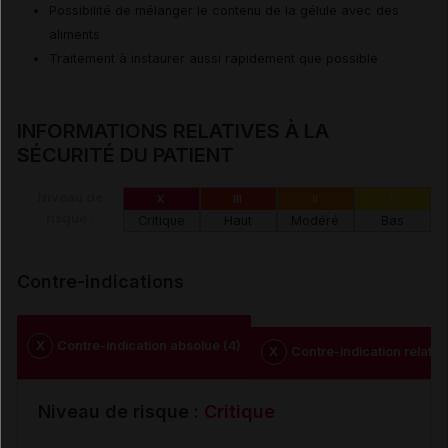
Possibilité de mélanger le contenu de la gélule avec des
aliments
Traitement à instaurer aussi rapidement que possible
INFORMATIONS RELATIVES À LA
SÉCURITÉ DU PATIENT
Niveau de
X
III
II
I
risque :
Critique
Haut
Modéré
Bas
Contre-indications
X
Contre-indication absolue (4)
X
Contre-indication relative
Niveau de risque :
Critique