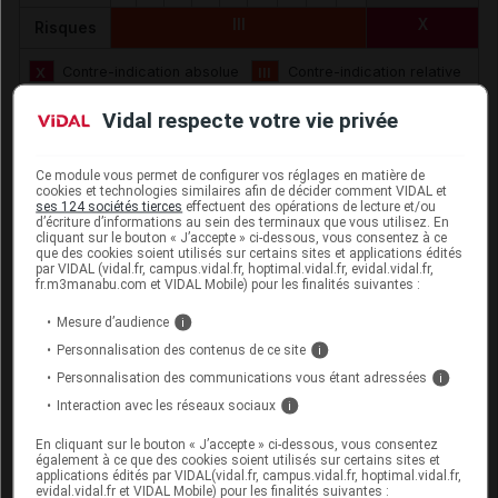
III
X
Risques
X
Contre-indication absolue
III
Contre-indication relative
Vidal respecte votre vie privée
Fertilité et Grossesse
Ce module vous permet de configurer vos réglages en matière de
cookies et technologies similaires afin de décider comment VIDAL et
Info prof de santé : informer le patient du risque
ses 124 sociétés tierces
effectuent des opérations de lecture et/ou
d’écriture d’informations au sein des terminaux que vous utilisez. En
tératogène et de la nécessité d'une contraception
cliquant sur le bouton « J’accepte » ci-dessous, vous consentez à ce
Surveillance par un test de grossesse avant la mise en
que des cookies soient utilisés sur certains sites et applications édités
par VIDAL (vidal.fr, campus.vidal.fr, hoptimal.vidal.fr, evidal.vidal.fr,
route du traitement
fr.m3manabu.com et VIDAL Mobile) pour les finalités suivantes :
Mesure d’audience
i
Risques liés au traitement
Personnalisation des contenus de ce site
i
Personnalisation des communications vous étant adressées
i
Risque d'éruption cutanée sévère
Interaction avec les réseaux sociaux
i
Risque d'hémorragie digestive
Risque d'hypertension intracrânienne bénigne
En cliquant sur le bouton « J’accepte » ci-dessous, vous consentez
également à ce que des cookies soient utilisés sur certains sites et
Risque d'insuffisance hépatique
applications édités par VIDAL(vidal.fr, campus.vidal.fr, hoptimal.vidal.fr,
evidal.vidal.fr et VIDAL Mobile) pour les finalités suivantes :
Risque d'oedème papillaire