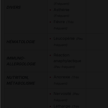
(Fréquent)
DIVERS
Asthénie
(Fréquent)
Fièvre
(Très
fréquent)
Leucopénie
(Peu
HÉMATOLOGIE
fréquent)
Réaction
IMMUNO-
anaphylactique
ALLERGOLOGIE
(Peu fréquent)
Anorexie
NUTRITION,
(Très
MÉTABOLISME
fréquent)
Nervosité
(Peu
fréquent)
Léthargie
(Très