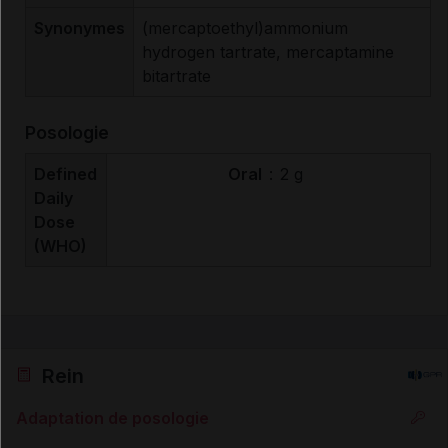
Synonymes
(mercaptoethyl)ammonium
hydrogen tartrate, mercaptamine
bitartrate
Posologie
Defined
Oral
:
2 g
Daily
Dose
(WHO)
Rein
Adaptation de posologie