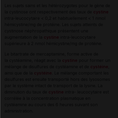
Les sujets sains et les hétérozygotes pour le gène de
la cystinose ont respectivement des taux de
cystine
Synthèse
intra-leucocytaire < 0,2 et habituellement < 1 nmol
hémicystine/mg de protéine. Les sujets atteints de
INDICATIONS ET MODALITÉS D'ADMINISTRATION
cystinose néphropathique présentent une
augmentation de la
cystine
intra-leucocytaire
supérieure à 2 nmol hémicystine/mg de protéine.
Indications
Le bitartrate de mercaptamine, forme active de
la cystéamine, réagit avec la
cystine
pour former un
Posologie
mélange de disulfures de cystéamine et de
cystéine
,
ainsi que de la
cystéine
. Le mélange comportant les
Modalités d'administration du traitement
disulfures est ensuite transporté hors des lysosomes
par le système intact de transport de la lysine. La
diminution du taux de
cystine
intra- leucocytaire est
corrélée à la concentration plasmatique en
INFORMATIONS RELATIVES À LA SÉCURITÉ DU
cystéamine au cours des 6 heures suivant son
PATIENT
administration.