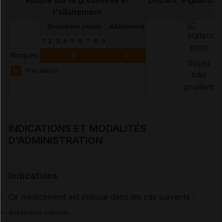
Risque sur la grossesse et
Dopant
Vigilance
l'allaitement
Grossesse (mois)
Allaitement
1
2
3
4
5
6
7
8
9
Risques
II
II
Soyez
II
Précaution
très
prudent
INDICATIONS ET MODALITÉS
D'ADMINISTRATION
Indications
Ce médicament est indiqué dans les cas suivants :
Anesthésie caudale