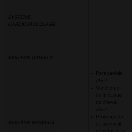
SYSTÈME
CARDIOVASCULAIRE
SYSTÈME DIGESTIF
Paraparésie
(Rare)
Syndrome
de la queue
de cheval
(Rare)
Prolongation
SYSTÈME NERVEUX
du sommeil
anesthésique