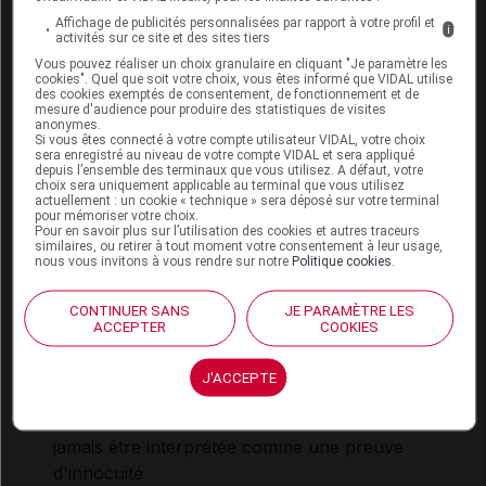
Affichage de publicités personnalisées par rapport à votre profil et
i
activités sur ce site et des sites tiers
Vérifier une interaction
Vous pouvez réaliser un choix granulaire en cliquant "Je paramètre les
Saisir le nom d’un autre médicament pour lancer
cookies". Quel que soit votre choix, vous êtes informé que VIDAL utilise
des cookies exemptés de consentement, de fonctionnement et de
l’analyse d’ordonnance :
mesure d'audience pour produire des statistiques de visites
anonymes.
Si vous êtes connecté à votre compte utilisateur VIDAL, votre choix
sera enregistré au niveau de votre compte VIDAL et sera appliqué
depuis l’ensemble des terminaux que vous utilisez. A défaut, votre
choix sera uniquement applicable au terminal que vous utilisez
actuellement : un cookie « technique » sera déposé sur votre terminal
Les informations fournies sur les interactions
pour mémoriser votre choix.
Pour en savoir plus sur l’utilisation des cookies et autres traceurs
médicamenteuses résultent de la synthèse des
similaires, ou retirer à tout moment votre consentement à leur usage,
nous vous invitons à vous rendre sur notre
Politique cookies
.
sources consultées par l'équipe scientifique de
Vidal
CONTINUER SANS
JE PARAMÈTRE LES
Elles ne reflètent pas systématiquement les
ACCEPTER
COOKIES
informations portées par les RCP
Elles se veulent à visée pratique pour les
J'ACCEPTE
professionnels de santé
L'absence d'une IAM dans la base Vidal ne doit
jamais être interprétée comme une preuve
d'innocuité