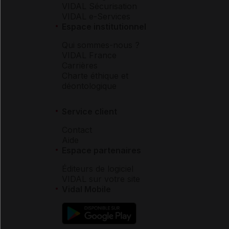
VIDAL Sécurisation
VIDAL e-Services
Espace institutionnel
Qui sommes-nous ?
VIDAL France
Carrières
Charte éthique et
déontologique
Service client
Contact
Aide
Espace partenaires
Éditeurs de logiciel
VIDAL sur votre site
Vidal Mobile