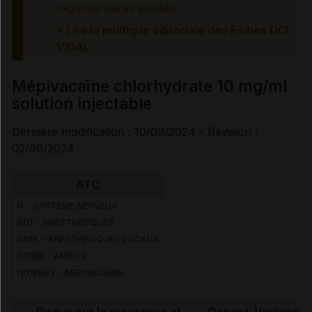
réglementaires publiés.
+ Lire la politique éditoriale des Fiches DCI
Voir aussi les substances
VIDAL
Mépivacaïne chlorhydrate
Mépivacaïne chlorhydrate 10 mg/ml
solution injectable
Dernière modification : 10/09/2024 - Révision :
02/09/2024
ATC
N - SYSTEME NERVEUX
N01 - ANESTHESIQUES
N01B - ANESTHESIQUES LOCAUX
N01BB - AMIDES
N01BB03 - MEPIVACAÏNE