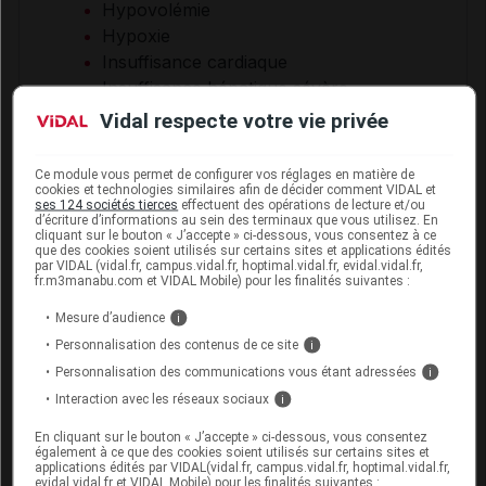
Hypovolémie
Hypoxie
Insuffisance cardiaque
Insuffisance hépatique sévère
Insuffisance rénale chronique
Vidal respecte votre vie privée
Insuffisance rénale sévère : clairance
de la créatinine < 30 ml/min
Ce module vous permet de configurer vos réglages en matière de
cookies et technologies similaires afin de décider comment VIDAL et
Nourrisson de 6 semaines à 2 mois
ses 124 sociétés tierces
effectuent des opérations de lecture et/ou
Patient traité à posologie élevée
d’écriture d’informations au sein des terminaux que vous utilisez. En
cliquant sur le bouton « J’accepte » ci-dessous, vous consentez à ce
Sujet âgé
que des cookies soient utilisés sur certains sites et applications édités
par VIDAL (vidal.fr, campus.vidal.fr, hoptimal.vidal.fr, evidal.vidal.fr,
Sujet à risque d'hyperthermie maligne
fr.m3manabu.com et VIDAL Mobile) pour les finalités suivantes :
Sujet à risque hémorragique
Mesure d’audience
i
Traitement répété
Personnalisation des contenus de ce site
i
Trouble de la conduction cardiaque
Personnalisation des communications vous étant adressées
i
Interaction avec les réseaux sociaux
i
En cliquant sur le bouton « J’accepte » ci-dessous, vous consentez
également à ce que des cookies soient utilisés sur certains sites et
Interactions médicamenteuses
applications édités par VIDAL(vidal.fr, campus.vidal.fr, hoptimal.vidal.fr,
evidal.vidal.fr et VIDAL Mobile) pour les finalités suivantes :