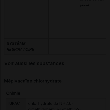
(Rare)
SYSTÈME
RESPIRATOIRE
Voir aussi les substances
Mépivacaïne chlorhydrate
Chimie
IUPAC
chlorhydrate de N-(2,6-
diméthylphényl)-1-méthyl-2-