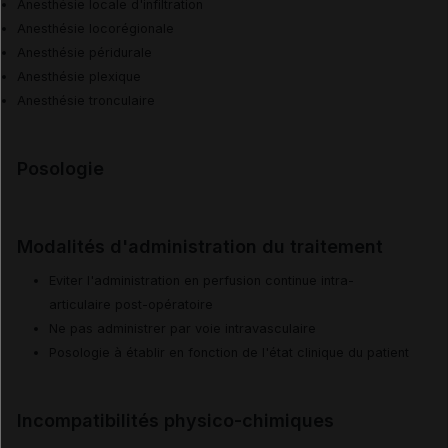
Anesthésie locale d'infiltration
Anesthésie locorégionale
Anesthésie péridurale
Anesthésie plexique
Anesthésie tronculaire
Posologie
Modalités d'administration du traitement
Eviter l'administration en perfusion continue intra-
articulaire post-opératoire
Ne pas administrer par voie intravasculaire
Posologie à établir en fonction de l'état clinique du patient
Incompatibilités physico-chimiques