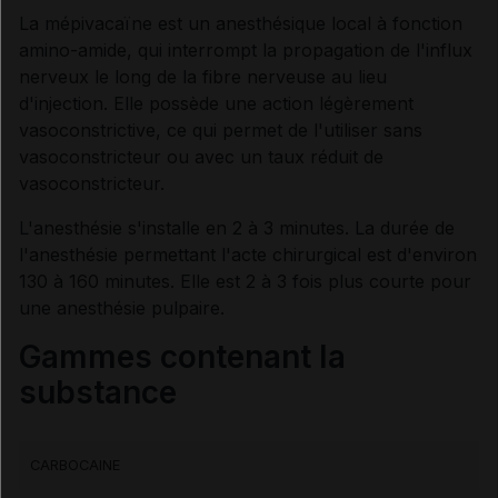
La mépivacaïne est un anesthésique local à fonction
amino-amide, qui interrompt la propagation de l'influx
Synthèse
nerveux le long de la fibre nerveuse au lieu
d'injection. Elle possède une action légèrement
INDICATIONS ET MODALITÉS D'ADMINISTRATION
vasoconstrictive, ce qui permet de l'utiliser sans
vasoconstricteur ou avec un taux réduit de
vasoconstricteur.
Indications
L'anesthésie s'installe en 2 à 3 minutes. La durée de
l'anesthésie permettant l'acte chirurgical est d'environ
Posologie
130 à 160 minutes. Elle est 2 à 3 fois plus courte pour
une anesthésie pulpaire.
Modalités d'administration du traitement
Gammes contenant la
substance
Incompatibilités physico-chimiques
CARBOCAINE
INFORMATIONS RELATIVES À LA SÉCURITÉ DU