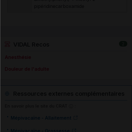
pipéridinecarboxamide
VIDAL Recos
2
Anesthésie
Douleur de l'adulte
Ressources externes complémentaires
En savoir plus le site du CRAT
:
Mépivacaïne - Allaitement
Mépivacaïne - Grossesse