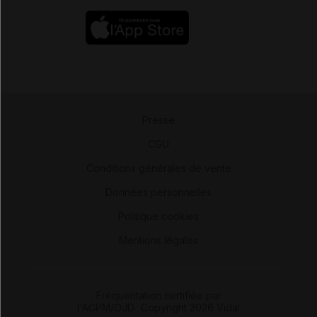
Presse
-
CGU
-
Conditions générales de vente
-
Données personnelles
-
Politique cookies
-
Mentions légales
Fréquentation certifiée par
l'ACPM/OJD
|
Copyright 2026 Vidal