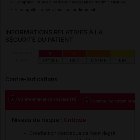
Compatibilité avec certains nécessaires d'administration
Incompatibilité avec tous les médicaments
INFORMATIONS RELATIVES À LA
SÉCURITÉ DU PATIENT
Niveau de
X
III
II
I
risque :
Critique
Haut
Modéré
Bas
Contre-indications
X
Contre-indication absolue (11)
X
Contre-indication relativ
Niveau de risque :
Critique
Conduction cardiaque de haut degré