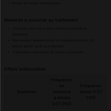
Risque de trouble neurologique
Mesures à associer au traitement
Conserver une voie d'abord veineuse pendant le
traitement
Interrompre l'allaitement pdt le traitement puis pdt 24
heures après l'arrêt du traitement
Traitement à administrer en service spécialisé
Effets indésirables
Fréquence
de
Fréquence
Systèmes
moyenne
basse (<1/1
à élevée
000)
(≥1/1 000)