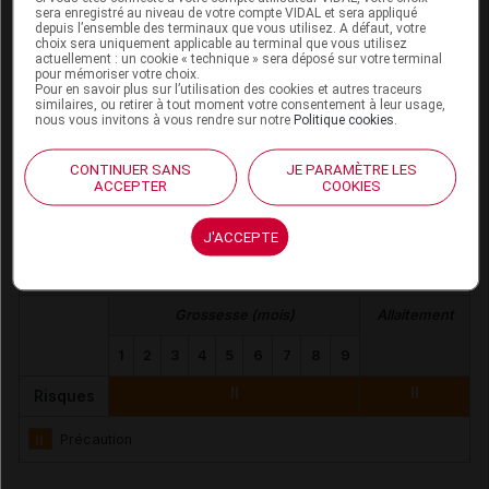
sera enregistré au niveau de votre compte VIDAL et sera appliqué
depuis l’ensemble des terminaux que vous utilisez. A défaut, votre
Interactions alimentaires,
choix sera uniquement applicable au terminal que vous utilisez
actuellement : un cookie « technique » sera déposé sur votre terminal
phytothérapeutiques et médicamenteuses
pour mémoriser votre choix.
Pour en savoir plus sur l’utilisation des cookies et autres traceurs
Interaction alimentaire : aliments et boissons contenant du
similaires, ou retirer à tout moment votre consentement à leur usage,
nous vous invitons à vous rendre sur notre
Politique cookies
.
soja
Interaction phytothérapique : millepertuis
CONTINUER SANS
JE PARAMÈTRE LES
ACCEPTER
COOKIES
Grossesse et allaitement
J'ACCEPTE
Contre-indications et précautions d'emploi
Grossesse (mois)
Allaitement
1
2
3
4
5
6
7
8
9
II
II
Risques
II
Précaution