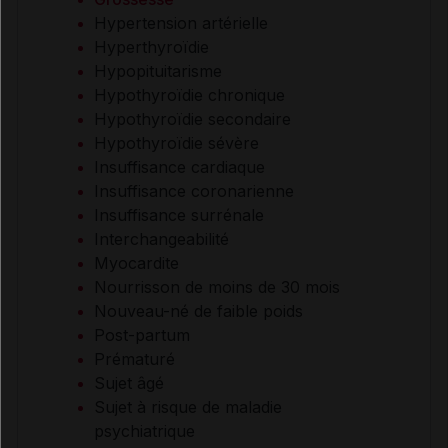
Hypertension artérielle
Hyperthyroïdie
Hypopituitarisme
Hypothyroïdie chronique
Hypothyroïdie secondaire
Hypothyroïdie sévère
Insuffisance cardiaque
Insuffisance coronarienne
Insuffisance surrénale
Interchangeabilité
Myocardite
Nourrisson de moins de 30 mois
Nouveau-né de faible poids
Post-partum
Prématuré
Sujet âgé
Sujet à risque de maladie
psychiatrique