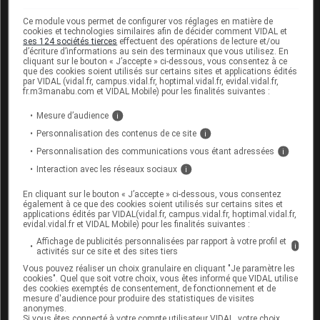
sources consultées par l'équipe scientifique de
Vidal
Ce module vous permet de configurer vos réglages en matière de
cookies et technologies similaires afin de décider comment VIDAL et
Elles ne reflètent pas systématiquement les
ses 124 sociétés tierces
effectuent des opérations de lecture et/ou
d’écriture d’informations au sein des terminaux que vous utilisez. En
informations portées par les RCP
cliquant sur le bouton « J’accepte » ci-dessous, vous consentez à ce
Elles se veulent à visée pratique pour les
que des cookies soient utilisés sur certains sites et applications édités
par VIDAL (vidal.fr, campus.vidal.fr, hoptimal.vidal.fr, evidal.vidal.fr,
professionnels de santé
fr.m3manabu.com et VIDAL Mobile) pour les finalités suivantes :
L'absence d'une IAM dans la base Vidal ne doit
Mesure d’audience
i
jamais être interprétée comme une preuve
Personnalisation des contenus de ce site
i
d'innocuité
Personnalisation des communications vous étant adressées
i
Interaction avec les réseaux sociaux
i
III
Association déconseillée (1)
II
Précaution d'emploi (8)
En cliquant sur le bouton « J’accepte » ci-dessous, vous consentez
également à ce que des cookies soient utilisés sur certains sites et
applications édités par VIDAL(vidal.fr, campus.vidal.fr, hoptimal.vidal.fr,
Niveau de risque :
Haut
evidal.vidal.fr et VIDAL Mobile) pour les finalités suivantes :
Affichage de publicités personnalisées par rapport à votre profil et
i
activités sur ce site et des sites tiers
Hormones thyroïdiennes (voie systémique)
Vous pouvez réaliser un choix granulaire en cliquant "Je paramètre les
+
Millepertuis (voie orale)
cookies". Quel que soit votre choix, vous êtes informé que VIDAL utilise
des cookies exemptés de consentement, de fonctionnement et de
mesure d'audience pour produire des statistiques de visites
anonymes.
Si vous êtes connecté à votre compte utilisateur VIDAL, votre choix