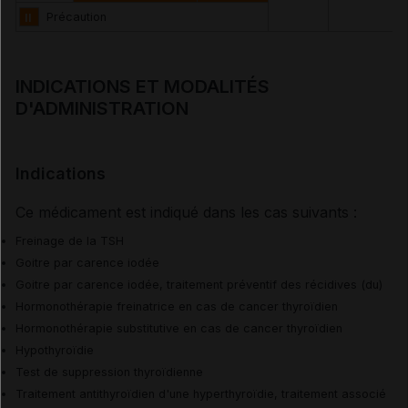
II
Précaution
INDICATIONS ET MODALITÉS
D'ADMINISTRATION
Indications
Ce médicament est indiqué dans les cas suivants :
Freinage de la TSH
Goitre par carence iodée
Goitre par carence iodée, traitement préventif des récidives (du)
Hormonothérapie freinatrice en cas de cancer thyroïdien
Hormonothérapie substitutive en cas de cancer thyroïdien
Hypothyroïdie
Test de suppression thyroïdienne
Traitement antithyroïdien d'une hyperthyroïdie, traitement associé