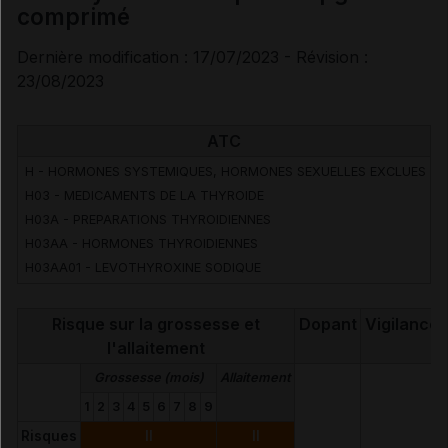
comprimé
Information des professionnels de santé et des
patients
Dernière modification : 17/07/2023 - Révision :
23/08/2023
Effets indésirables
ATC
H - HORMONES SYSTEMIQUES, HORMONES SEXUELLES EXCLUES
Voir aussi les substances
H03 - MEDICAMENTS DE LA THYROIDE
H03A - PREPARATIONS THYROIDIENNES
H03AA - HORMONES THYROIDIENNES
Lévothyroxine sodique
H03AA01 - LEVOTHYROXINE SODIQUE
Risque sur la grossesse et
Dopant
Vigilance
l'allaitement
Grossesse (mois)
Allaitement
1
2
3
4
5
6
7
8
9
Risques
II
II