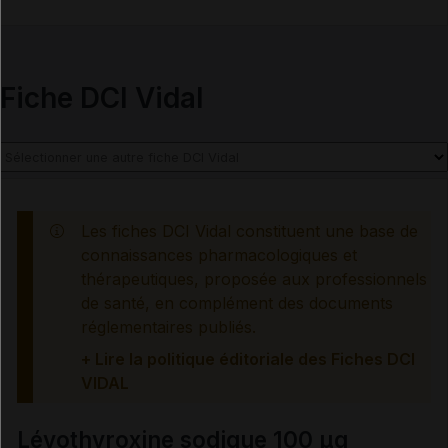
Précautions
Interactions médicamenteuses
Fiche DCI Vidal
Interactions alimentaires, phytothérapeutiques et
médicamenteuses
Grossesse et allaitement
Les fiches DCI Vidal constituent une base de
Risques liés au traitement
connaissances pharmacologiques et
thérapeutiques, proposée aux professionnels
de santé, en complément des documents
Surveillances du patient
réglementaires publiés.
+ Lire la politique éditoriale des Fiches DCI
Mesures à associer au traitement
VIDAL
Traitement à arrêter définitivement en cas de...
Lévothyroxine sodique 100 µg