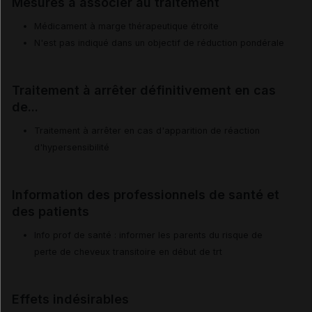
Mesures à associer au traitement
Médicament à marge thérapeutique étroite
N'est pas indiqué dans un objectif de réduction pondérale
Traitement à arrêter définitivement en cas
de...
Traitement à arrêter en cas d'apparition de réaction
d'hypersensibilité
Information des professionnels de santé et
des patients
Info prof de santé : informer les parents du risque de
perte de cheveux transitoire en début de trt
Effets indésirables