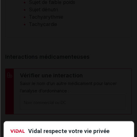
Sujet de faible poids
Sujet dénutri
Tachyarythmie
Tachycardie
Interactions médicamenteuses
Vérifier une interaction
Saisir le nom d’un autre médicament pour lancer
l’analyse d’ordonnance :
Les informations fournies sur les interactions
Vidal respecte votre vie privée
médicamenteuses résultent de la synthèse des