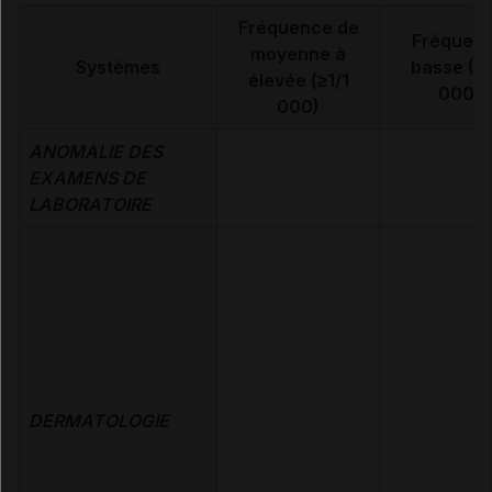
Fréquence de
Fréquen
moyenne à
Systèmes
basse (<1
élevée (≥1/1
000)
000)
ANOMALIE DES
EXAMENS DE
LABORATOIRE
DERMATOLOGIE