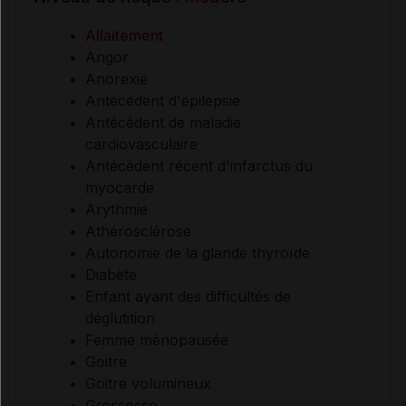
Allaitement
Angor
Anorexie
Antécédent d'épilepsie
Antécédent de maladie
cardiovasculaire
Antécédent récent d'infarctus du
myocarde
Arythmie
Athérosclérose
Autonomie de la glande thyroïde
Diabète
Enfant ayant des difficultés de
déglutition
Femme ménopausée
Goitre
Goitre volumineux
Grossesse