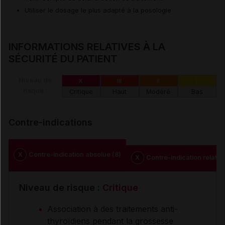
Utiliser le dosage le plus adapté à la posologie
INFORMATIONS RELATIVES À LA
SÉCURITÉ DU PATIENT
Niveau de
X
III
II
I
risque :
Critique
Haut
Modéré
Bas
Contre-indications
X
Contre-indication absolue (8)
X
Contre-indication relative
Niveau de risque :
Critique
Association à des traitements anti-
thyroïdiens pendant la grossesse