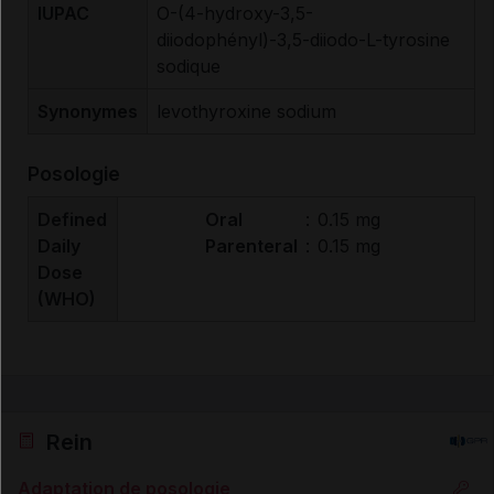
IUPAC
O-(4-hydroxy-3,5-
diiodophényl)-3,5-diiodo-L-tyrosine
sodique
Synonymes
levothyroxine sodium
Posologie
Defined
Oral
:
0.15 mg
Daily
Parenteral
:
0.15 mg
Dose
(WHO)
Rein
Adaptation de posologie