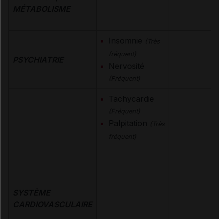
MÉTABOLISME
Insomnie
(Très
fréquent)
PSYCHIATRIE
Nervosité
(Fréquent)
Tachycardie
(Fréquent)
Palpitation
(Très
fréquent)
SYSTÈME
CARDIOVASCULAIRE