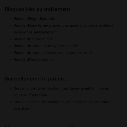
Risques liés au traitement
Risque d'hyperthyroïdie
Risque d'interférence avec certaines méthodes évaluant
la réponse au traitement
Risque de convulsions
Risque de réaction d'hypersensibilité
Risque de réaction sévère d'hypersensibilité
Risque d?angioedème
Surveillances du patient
Surveillance de la fonction cardiaque avant la mise en
route du traitement
Surveillance de la fonction thyroïdienne avant et pendant
le traitement