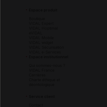
Espace produit
Boutique
VIDAL Expert
VIDAL Hoptimal
eVIDAL
VIDAL Mobile
VIDAL widget
VIDAL Sécurisation
VIDAL e-Services
Espace institutionnel
Qui sommes-nous ?
VIDAL France
Carrières
Charte éthique et
déontologique
Service client
Contact