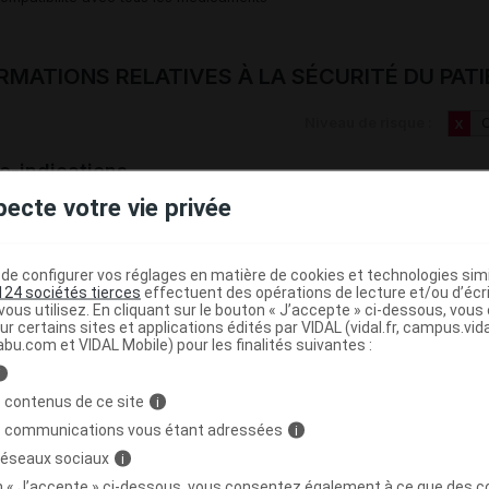
RMATIONS RELATIVES À LA SÉCURITÉ DU PAT
Niveau de risque :
C
X
e-indications
pecte votre vie privée
ontre-indication absolue (1)
e configurer vos réglages en matière de cookies et technologies simil
124 sociétés tierces
effectuent des opérations de lecture et/ou d’écr
ous utilisez. En cliquant sur le bouton « J’accepte » ci-dessous, vou
eau de risque :
Critique
ur certains sites et applications édités par VIDAL (vidal.fr, campus.vidal.
abu.com et VIDAL Mobile) pour les finalités suivantes :
Hypersensibilité à l'un des composants
i
 contenus de ce site
i
s communications vous étant adressées
i
 réseaux sociaux
i
utions
on « J’accepte » ci-dessous, vous consentez également à ce que des co