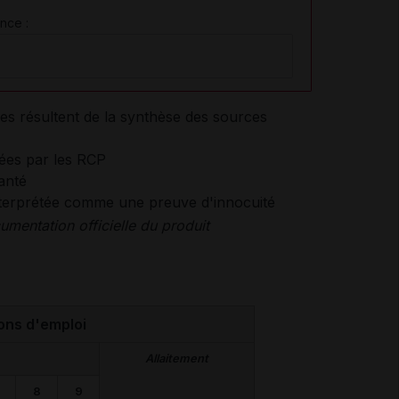
nce :
es résultent de la synthèse des sources
tées par les RCP
anté
interprétée comme une preuve d'innocuité
mentation officielle du produit
ons d'emploi
Allaitement
8
9