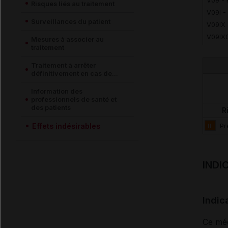
V09 -
Risques liés au traitement
V09I 
Surveillances du patient
V09IX
V09IX0
Mesures à associer au
traitement
Traitement à arrêter
définitivement en cas de...
Information des
professionnels de santé et
des patients
R
Effets indésirables
II
Pr
INDI
Indic
Ce méd