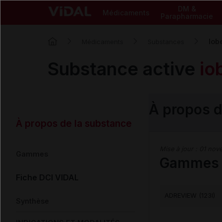
DM &
Médicaments
Parapharmacie
Iob
Médicaments
Substances
Substance active
io
À propos d
À propos de la substance
Mise à jour :
01 nov
Gammes
Gammes c
Fiche DCI VIDAL
ADREVIEW (123I)
Synthèse