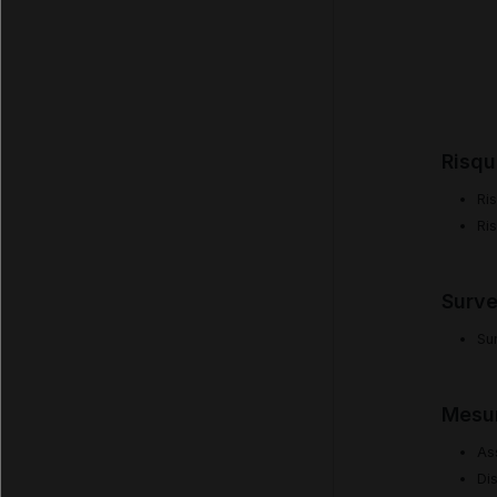
Risqu
Ri
Ri
Surve
Su
Mesur
As
Di