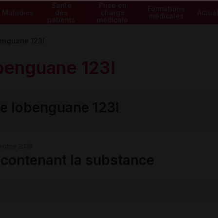
Santé
Prise en
Formations
Maladies
des
charge
Actual
médicales
patients
médicale
enguane 123I
benguane 123I
e Iobenguane 123I
embre 2019
ontenant la substance