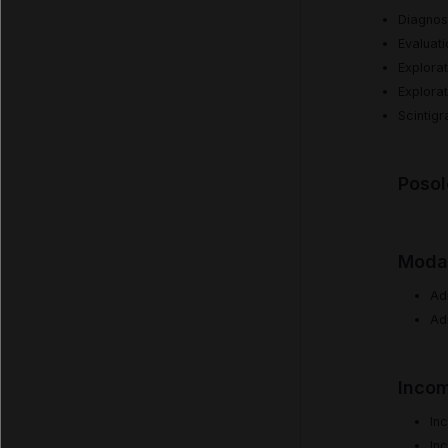
Diagnos
Evaluati
Explorat
Explorat
Scintig
Posol
Modal
Ad
Adm
Incom
In
In