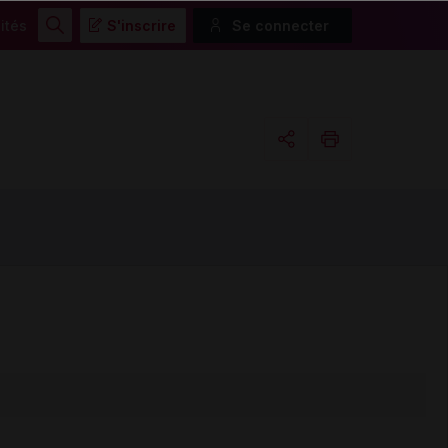
ités
S'inscrire
Se connecter
Rechercher
Copier l'url
Email