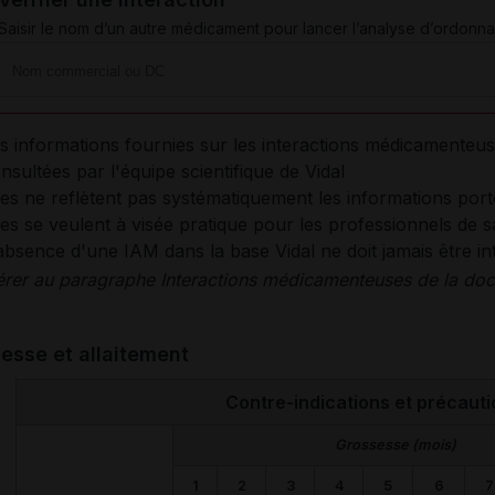
Saisir le nom d’un autre médicament pour lancer l’analyse d’ordonna
s informations fournies sur les interactions médicamenteus
nsultées par l'équipe scientifique de Vidal
les ne reflètent pas systématiquement les informations por
les se veulent à visée pratique pour les professionnels de s
absence d'une IAM dans la base Vidal ne doit jamais être 
érer au paragraphe Interactions médicamenteuses de la docu
esse et allaitement
Contre-indications et précauti
Grossesse (mois)
1
2
3
4
5
6
7