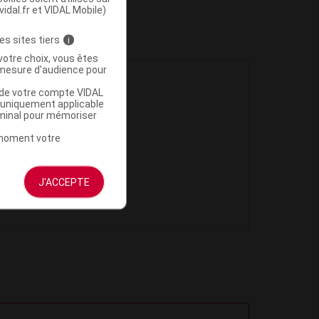
vidal.fr et VIDAL Mobile)
es sites tiers
i
votre choix, vous êtes
mesure d'audience pour
u de votre compte VIDAL
a uniquement applicable
rminal pour mémoriser
t moment votre
J'ACCEPTE