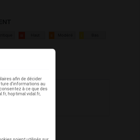
IENT
ritique
Haut
Modéré
Bas
III
II
I
aires afin de décider
iture d’informations au
s consentez à ce que des
fr, hoptimal.vidal.fr,
okies soient utilisés sur