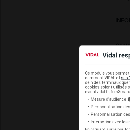
INFO
Contr
Vidal res
X
C
Ce module vous permet d
comment VIDAL et
ses 
sein des terminaux que v
Niv
cookies soient utilisés s
evidal.vidal.fr, fr.m3man
Mesure d’audience
Personnalisation des
Personnalisation de
Interaction avec les
Préca
En cliquant sur le bout