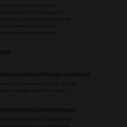
tic et suivi d?un neuroblastome
on de la captation de l'iobenguane
ion fonctionnelle de la médullosurrénale
ion fonctionnelle en cardiologie
raphie de tumeur neuroendocrine
ogie
ités d'administration du traitement
ministrer par voie intraveineuse en 3 minutes
inistrer par voie intraveineuse stricte
patibilités physico-chimiques
compatibilité avec certains médicaments
compatibilité avec tous les médicaments