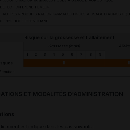
 PRODUITS RADIOPHARMACEUTIQUES A USAGE DIAGNOSTIQUE
- DETECTION D'UNE TUMEUR
 - AUTRES PRODUITS RADIOPHARMACEUTIQUES A USAGE DIAGNOSTIQU
1 - 123I-IODE IOBENGUANE
Risque sur la grossesse et l'allaitement
Grossesse (mois)
Allait
1
2
3
4
5
6
7
8
9
isques
II
I
écaution
CATIONS ET MODALITÉS D'ADMINISTRATION
ations
icament est indiqué dans les cas suivants :