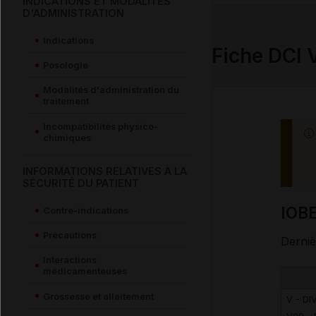
INDICATIONS ET MODALITÉS
D'ADMINISTRATION
Indications
Fiche DCI 
Posologie
Modalités d'administration du
traitement
Incompatibilités physico-
chimiques
INFORMATIONS RELATIVES À LA
SÉCURITÉ DU PATIENT
IOB
Contre-indications
Précautions
Derniè
Interactions
médicamenteuses
Grossesse et allaitement
V - DI