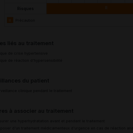
II
Risques
II
Précaution
es liés au traitement
sque de crise hypertensive
sque de réaction d'hypersensibilité
illances du patient
rveillance clinique pendant le traitement
es à associer au traitement
surer une hyperhydratation avant et pendant le traitement
sposer d'un traitement médicamenteux d'urgence en cas de réaction an