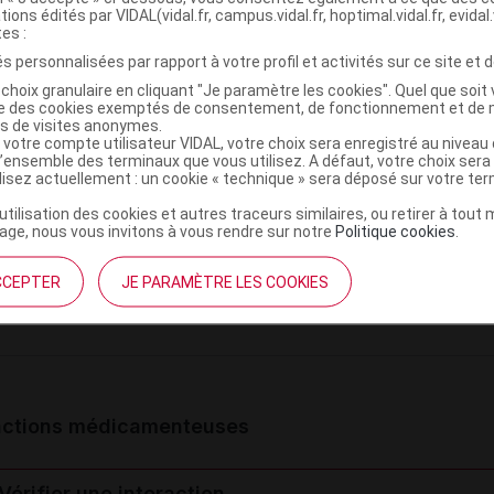
tions édités par VIDAL(vidal.fr, campus.vidal.fr, hoptimal.vidal.fr, evidal.
tes :
iveau de gravité : Précautions (6)
s personnalisées par rapport à votre profil et activités sur ce site et d
choix granulaire en cliquant "Je paramètre les cookies". Quel que soit 
ise des cookies exemptés de consentement, de fonctionnement et de 
es de visites anonymes.
eau de risque :
Modéré
 votre compte utilisateur VIDAL, votre choix sera enregistré au nivea
l’ensemble des terminaux que vous utilisez. A défaut, votre choix ser
Allaitement
ilisez actuellement : un cookie « technique » sera déposé sur votre te
Enfant de moins de 15 ans
’utilisation des cookies et autres traceurs similaires, ou retirer à tou
Femme susceptible d'être enceinte
ge, nous vous invitons à vous rendre sur notre
Politique cookies
.
Grossesse
Insuffisance rénale sévère
CCEPTER
JE PARAMÈTRE LES COOKIES
Syndrome parkinsonien
actions médicamenteuses
Vérifier une interaction