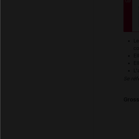
Le
co
El
El
L'
Se réf
Gross