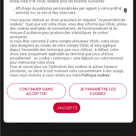
evidal.vidal.fr et VIDAL Mobile) pour les finalités suivantes :
route du traitement
Affichage de publicités personnalisées par rapport à votre profil et
Utiliser chez l'homme des préservatifs pdt le trt puis pdt 1
i
activités sur ce site et des sites tiers
semaine après l'arrêt du trt
Vous pouvez réaliser un choix granulaire en cliquant "Je paramètre les
cookies". Quel que soit votre choix, vous êtes informé que VIDAL utilise
Utiliser chez la femme 1 contraception efficace non
des cookies exemptés de consentement, de fonctionnement et de
hormon pdt et au moins 1 sem après arrêt du trt
mesure d'audience pour produire des statistiques de visites
anonymes.
Si vous êtes connecté à votre compte utilisateur VIDAL, votre choix
sera enregistré au niveau de votre compte VIDAL et sera appliqué
depuis l’ensemble des terminaux que vous utilisez. A défaut, votre
Risques liés au traitement
choix sera uniquement applicable au terminal que vous utilisez
actuellement : un cookie « technique » sera déposé sur votre terminal
pour mémoriser votre choix.
Risque d'acidocétose
Pour en savoir plus sur l’utilisation des cookies et autres traceurs
Risque d'hyperglycémie
similaires, ou retirer à tout moment votre consentement à leur usage,
nous vous invitons à vous rendre sur notre
Politique cookies
.
Risque de diarrhée
Risque de stomatite
CONTINUER SANS
JE PARAMÈTRE LES
ACCEPTER
COOKIES
Surveillances du patient
J'ACCEPTE
Surveillance de l'hémoglobine glycosylée avant la mise en
route du traitement
Surveillance de l'hémoglobine glycosylée tous les 3 mois