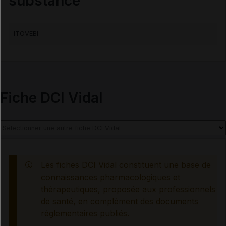
substance
INDICATIONS ET MODALITÉS D'ADMINISTRATION
ITOVEBI
Indications
Posologie
Fiche DCI Vidal
Modalités d'administration du traitement
INFORMATIONS RELATIVES À LA SÉCURITÉ DU
Les fiches DCI Vidal constituent une base de
PATIENT
connaissances pharmacologiques et
thérapeutiques, proposée aux professionnels
Contre-indications
de santé, en complément des documents
réglementaires publiés.