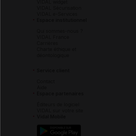
VIDAL widget
VIDAL Sécurisation
VIDAL e-Services
Espace institutionnel
Qui sommes-nous ?
VIDAL France
Carrières
Charte éthique et
déontologique
Service client
Contact
Aide
Espace partenaires
Éditeurs de logiciel
VIDAL sur votre site
Vidal Mobile