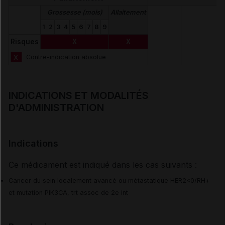
Information des professionnels de santé et des
Grossesse (mois)
Allaitement
patients
1
2
3
4
5
6
7
8
9
Risques
X
X
Effets indésirables
X
Contre-indication absolue
Voir aussi les substances
INDICATIONS ET MODALITÉS
D'ADMINISTRATION
Inavolisib
Indications
Ce médicament est indiqué dans les cas suivants :
Cancer du sein localement avancé ou métastatique HER2<0/RH+
et mutation PIK3CA, trt assoc de 2e int