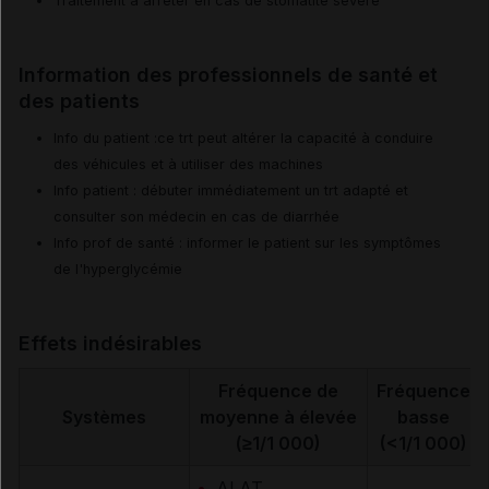
Traitement à arrêter en cas de stomatite sévère
Information des professionnels de santé et
des patients
Info du patient :ce trt peut altérer la capacité à conduire
des véhicules et à utiliser des machines
Info patient : débuter immédiatement un trt adapté et
consulter son médecin en cas de diarrhée
Info prof de santé : informer le patient sur les symptômes
de l'hyperglycémie
Effets indésirables
Fréquence de
Fréquence
Systèmes
moyenne à élevée
basse
(≥1/1 000)
(<1/1 000)
ALAT