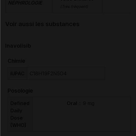
NÉPHROLOGIE
(Très fréquent)
Voir aussi les substances
Inavolisib
Chimie
IUPAC
C18H19F2N5O4
Posologie
Defined
Oral
:
9 mg
Daily
Dose
(WHO)