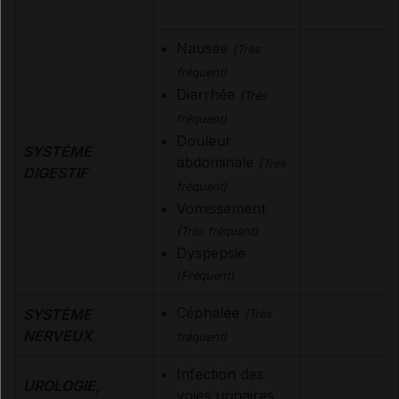
Nausée
(Très
fréquent)
Diarrhée
(Très
fréquent)
Douleur
SYSTÈME
abdominale
(Très
DIGESTIF
fréquent)
Vomissement
(Très fréquent)
Dyspepsie
(Fréquent)
Céphalée
SYSTÈME
(Très
NERVEUX
fréquent)
Infection des
UROLOGIE,
voies urinaires