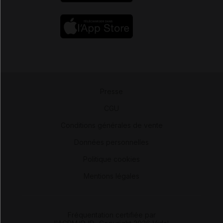
Presse
-
CGU
-
Conditions générales de vente
-
Données personnelles
-
Politique cookies
-
Mentions légales
Fréquentation certifiée par