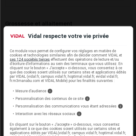
Grossesse et allaitement
Vidal respecte votre vie privée
Contre-indications et précautions d'emploi
Grossesse (mois)
Allaitement
Ce module vous permet de configurer vos réglages en matière de
cookies et technologies similaires afin de décider comment VIDAL et
ses 124 sociétés tierces
effectuent des opérations de lecture et/ou
1
2
3
4
5
6
7
8
9
d’écriture d’informations au sein des terminaux que vous utilisez. En
cliquant sur le bouton « J’accepte » ci-dessous, vous consentez à ce
X
X
Risques
que des cookies soient utilisés sur certains sites et applications édités
par VIDAL (vidal.fr, campus.vidal.fr, hoptimal.vidal.fr, evidal.vidal.fr,
fr.m3manabu.com et VIDAL Mobile) pour les finalités suivantes :
X
Contre-indication absolue
Mesure d’audience
i
Personnalisation des contenus de ce site
i
Fertilité et Grossesse
Personnalisation des communications vous étant adressées
i
Interaction avec les réseaux sociaux
i
Info prof de santé : informer la patiente des risques du trt
pour le foetus en cas de grossesse
En cliquant sur le bouton « J’accepte » ci-dessous, vous consentez
également à ce que des cookies soient utilisés sur certains sites et
Surveillance par un test de grossesse avant la mise en
applications édités par VIDAL(vidal.fr, campus.vidal.fr, hoptimal.vidal.fr,