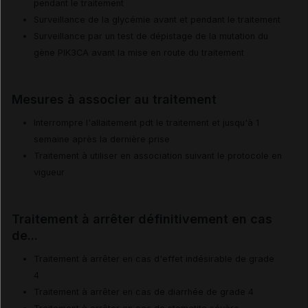
pendant le traitement
Surveillance de la glycémie avant et pendant le traitement
Surveillance par un test de dépistage de la mutation du
gène PIK3CA avant la mise en route du traitement
Mesures à associer au traitement
Interrompre l'allaitement pdt le traitement et jusqu'à 1
semaine après la dernière prise
Traitement à utiliser en association suivant le protocole en
vigueur
Traitement à arrêter définitivement en cas
de...
Traitement à arrêter en cas d'effet indésirable de grade
4
Traitement à arrêter en cas de diarrhée de grade 4