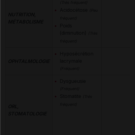
(Très fréquent)
Acidocétose
(Peu
NUTRITION,
fréquent)
MÉTABOLISME
Poids
(diminution)
(Très
fréquent)
Hyposécrétion
lacrymale
OPHTALMOLOGIE
(Fréquent)
Dysgueusie
(Fréquent)
Stomatite
(Très
fréquent)
ORL,
STOMATOLOGIE