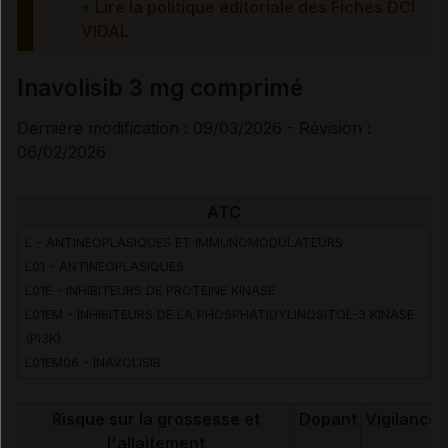
Précautions
+ Lire la politique éditoriale des Fiches DCI
VIDAL
Interactions médicamenteuses
Inavolisib 3 mg comprimé
Grossesse et allaitement
Dernière modification : 09/03/2026 - Révision :
06/02/2026
Fertilité et Grossesse
ATC
Risques liés au traitement
L - ANTINEOPLASIQUES ET IMMUNOMODULATEURS
L01 - ANTINEOPLASIQUES
Surveillances du patient
L01E - INHIBITEURS DE PROTEINE KINASE
L01EM - INHIBITEURS DE LA PHOSPHATIDYLINOSITOL-3 KINASE
(PI3K)
Mesures à associer au traitement
L01EM06 - INAVOLISIB
Traitement à arrêter définitivement en cas de...
Risque sur la grossesse et
Dopant
Vigilance
l'allaitement