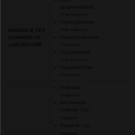
(augmentation)
(Très fréquent)
Hyperglycémie
ANOMALIE DES
(Très fréquent)
Hyperinsulinisme
EXAMENS DE
LABORATOIRE
(Fréquent)
Hypokaliémie
(Très fréquent)
Hypocalcémie
(Fréquent)
Folliculite
(Fréquent)
Sécheresse
cutanée
(Très
fréquent)
Alopécie
(Très
fréquent)