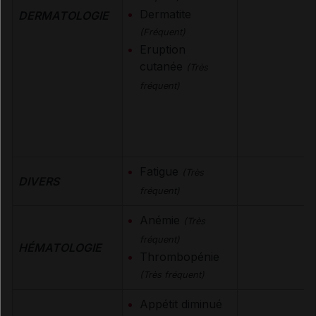
Dermatite
DERMATOLOGIE
(Fréquent)
Eruption
cutanée
(Très
fréquent)
Fatigue
(Très
DIVERS
fréquent)
Anémie
(Très
fréquent)
HÉMATOLOGIE
Thrombopénie
(Très fréquent)
Appétit diminué