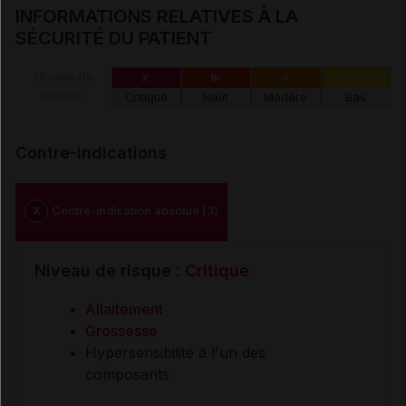
INFORMATIONS RELATIVES À LA
SÉCURITÉ DU PATIENT
Niveau de
X
III
II
I
risque :
Critique
Haut
Modéré
Bas
Contre-indications
X
Contre-indication absolue (3)
Niveau de risque :
Critique
Allaitement
Grossesse
Hypersensibilité à l'un des
composants