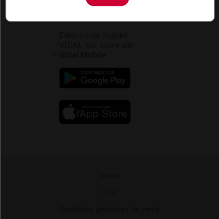
Aide
Espace partenaires
Éditeurs de logiciel
VIDAL sur votre site
Vidal Mobile
Presse
-
CGU
-
Conditions générales de vente
-