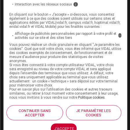
Interaction avec les réseaux sociaux
i
Espace produit
En cliquant sur le bouton « J’accepte » ci-dessous, vous consentez
également à ce que des cookies soient utilisés sur certains sites et
applications édités par VIDAL(vidal.fr, campus.vidal.fr, hoptimal.vidal.fr,
Boutique
evidal.vidal.fr et VIDAL Mobile) pour les finalités suivantes :
VIDAL Expert
Affichage de publicités personnalisées par rapport à votre profil et
VIDAL Hoptimal
i
activités sur ce site et des sites tiers
eVIDAL
Vous pouvez réaliser un choix granulaire en cliquant "Je paramètre les
VIDAL Mobile
cookies". Quel que soit votre choix, vous êtes informé que VIDAL utilise
VIDAL widget
des cookies exemptés de consentement, de fonctionnement et de
mesure d'audience pour produire des statistiques de visites
VIDAL Sécurisation
anonymes.
VIDAL e-Services
Si vous êtes connecté à votre compte utilisateur VIDAL, votre choix
sera enregistré au niveau de votre compte VIDAL et sera appliqué
Espace institutionnel
depuis l’ensemble des terminaux que vous utilisez. A défaut, votre
choix sera uniquement applicable au terminal que vous utilisez
Qui sommes-nous ?
actuellement : un cookie « technique » sera déposé sur votre terminal
pour mémoriser votre choix.
VIDAL France
Pour en savoir plus sur l’utilisation des cookies et autres traceurs
Carrières
similaires, ou retirer à tout moment votre consentement à leur usage,
Charte éthique et
nous vous invitons à vous rendre sur notre
Politique cookies
.
déontologique
CONTINUER SANS
JE PARAMÈTRE LES
ACCEPTER
COOKIES
Service client
Contact
J'ACCEPTE