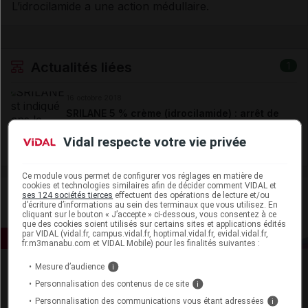
L’idrocilamide a une action médullaire.
Actualités liées
1
16 octobre 2018
SRILANE 5 % crème (idrocilamide) : arrêt de
commercialisation depuis mi-octobre
Vidal respecte votre vie privée
Ce module vous permet de configurer vos réglages en matière de
cookies et technologies similaires afin de décider comment VIDAL et
ses 124 sociétés tierces
effectuent des opérations de lecture et/ou
d’écriture d’informations au sein des terminaux que vous utilisez. En
cliquant sur le bouton « J’accepte » ci-dessous, vous consentez à ce
que des cookies soient utilisés sur certains sites et applications édités
par VIDAL (vidal.fr, campus.vidal.fr, hoptimal.vidal.fr, evidal.vidal.fr,
fr.m3manabu.com et VIDAL Mobile) pour les finalités suivantes :
Mesure d’audience
i
Personnalisation des contenus de ce site
i
Personnalisation des communications vous étant adressées
i