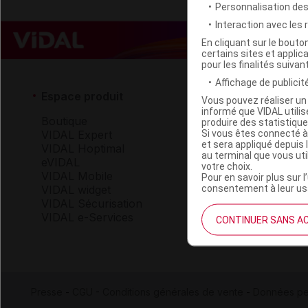
Personnalisation de
Interaction avec les
En cliquant sur le bout
certains sites et applica
pour les finalités suivan
Affichage de publicité
Espace produit
Espace 
Vous pouvez réaliser un 
informé que VIDAL util
Boutique
Qui so
produire des statistiqu
Si vous êtes connecté à
VIDAL Expert
VIDAL 
et sera appliqué depuis 
VIDAL Hoptimal
Carrièr
au terminal que vous ut
eVIDAL
Charte 
votre choix.
VIDAL Mobile
Pour en savoir plus sur l
consentement à leur usa
VIDAL widget
Service
VIDAL Sécurisation
VIDAL e-Services
CONTINUER SANS A
Contact
Aide
Presse
-
CGU
-
Conditions générales de vente
-
Données pe