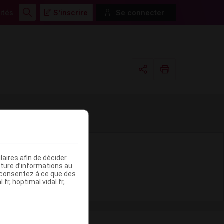
ités
S'inscrire
Se connecter
Rechercher
Copier l'url
Email
aires afin de décider
iture d’informations au
s consentez à ce que des
fr, hoptimal.vidal.fr,