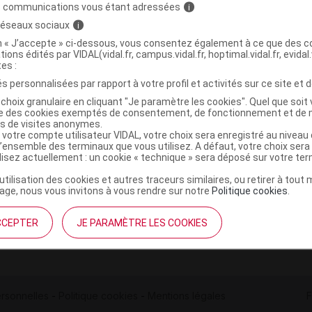
s communications vous étant adressées
i
 réseaux sociaux
i
on « J’accepte » ci-dessous, vous consentez également à ce que des co
tions édités par VIDAL(vidal.fr, campus.vidal.fr, hoptimal.vidal.fr, evidal.
tes :
s personnalisées par rapport à votre profil et activités sur ce site et d
institutionnel
Espace pa
choix granulaire en cliquant "Je paramètre les cookies". Quel que soit 
ise des cookies exemptés de consentement, de fonctionnement et de 
mmes-nous ?
Éditeurs de
es de visites anonymes.
 votre compte utilisateur VIDAL, votre choix sera enregistré au nivea
France
VIDAL sur 
l’ensemble des terminaux que vous utilisez. A défaut, votre choix ser
es
ilisez actuellement : un cookie « technique » sera déposé sur votre te
éthique et déontologique
’utilisation des cookies et autres traceurs similaires, ou retirer à tou
ge, nous vous invitons à vous rendre sur notre
Politique cookies
.
 client
CCEPTER
JE PARAMÈTRE LES COOKIES
rsonnelles
-
Politique cookies
-
Mentions légales
F