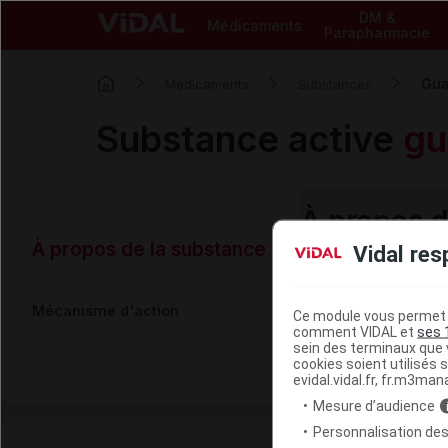
DM &
Médicaments
Parapharmacie
Gua
Médicaments
Substances
Substance active
gu
À propos d
À propos de la substance
Vidal res
Mise à jour :
16 janv
Mécanisme d'action
Ce module vous permet d
Guaïétoline
comment VIDAL et
ses 
sein des terminaux que v
cookies soient utilisés s
La guaïétoline e
evidal.vidal.fr, fr.m3man
Mesure d’audience
Personnalisation des