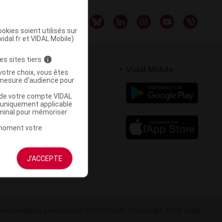
okies soient utilisés sur
vidal.fr et VIDAL Mobile)
es sites tiers
i
rtenaires
Vidal Mobile
votre choix, vous êtes
mesure d'audience pour
 logiciel
u de votre compte VIDAL
votre site
a uniquement applicable
rminal pour mémoriser
t moment votre
J'ACCEPTE
réquentation certifiée par
l'ACPM/OJD
|
Copyright 2026 Vidal