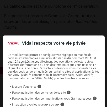
e
La gatifloxacine est une quinolone de 4
génération.
Elle possède une action Gram + et Gram - tout en
couvrant les anaérobies, en particulier
Bacteroides
fragilis
.
Vidal respecte votre vie privée
Ce module vous permet de configurer vos réglages en matière de
cookies et technologies similaires afin de décider comment VIDAL et
ses 124 sociétés tierces
effectuent des opérations de lecture et/ou
d’écriture d’informations au sein des terminaux que vous utilisez. En
cliquant sur le bouton « J’accepte » ci-dessous, vous consentez à ce
que des cookies soient utilisés sur certains sites et applications édités
par VIDAL (vidal.fr, campus.vidal.fr, hoptimal.vidal.fr, evidal.vidal.fr,
fr.m3manabu.com et VIDAL Mobile) pour les finalités suivantes :
Mesure d’audience
i
Personnalisation des contenus de ce site
i
Personnalisation des communications vous étant adressées
i
Interaction avec les réseaux sociaux
i
Espace produit