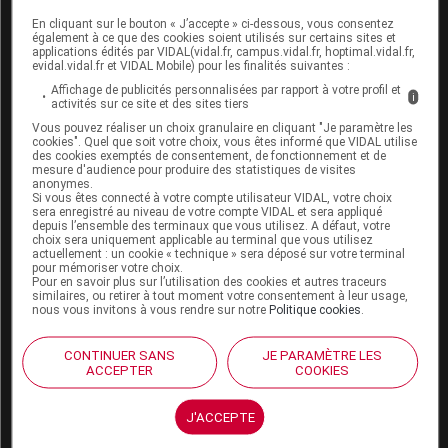
En cliquant sur le bouton « J’accepte » ci-dessous, vous consentez
Boutique
également à ce que des cookies soient utilisés sur certains sites et
VIDAL Expert
applications édités par VIDAL(vidal.fr, campus.vidal.fr, hoptimal.vidal.fr,
evidal.vidal.fr et VIDAL Mobile) pour les finalités suivantes :
VIDAL Hoptimal
eVIDAL
Affichage de publicités personnalisées par rapport à votre profil et
i
activités sur ce site et des sites tiers
VIDAL Mobile
Vous pouvez réaliser un choix granulaire en cliquant "Je paramètre les
VIDAL widget
cookies". Quel que soit votre choix, vous êtes informé que VIDAL utilise
VIDAL Sécurisation
des cookies exemptés de consentement, de fonctionnement et de
VIDAL e-Services
mesure d'audience pour produire des statistiques de visites
anonymes.
Espace institutionnel
Si vous êtes connecté à votre compte utilisateur VIDAL, votre choix
sera enregistré au niveau de votre compte VIDAL et sera appliqué
Qui sommes-nous ?
depuis l’ensemble des terminaux que vous utilisez. A défaut, votre
choix sera uniquement applicable au terminal que vous utilisez
VIDAL France
actuellement : un cookie « technique » sera déposé sur votre terminal
Carrières
pour mémoriser votre choix.
Pour en savoir plus sur l’utilisation des cookies et autres traceurs
Charte éthique et
similaires, ou retirer à tout moment votre consentement à leur usage,
déontologique
nous vous invitons à vous rendre sur notre
Politique cookies
.
Service client
CONTINUER SANS
JE PARAMÈTRE LES
ACCEPTER
COOKIES
Contact
Aide
J'ACCEPTE
Espace partenaires