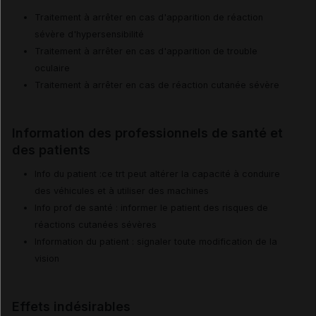
Traitement à arrêter en cas d'apparition de réaction
sévère d'hypersensibilité
Traitement à arrêter en cas d'apparition de trouble
oculaire
Traitement à arrêter en cas de réaction cutanée sévère
Information des professionnels de santé et
des patients
Info du patient :ce trt peut altérer la capacité à conduire
des véhicules et à utiliser des machines
Info prof de santé : informer le patient des risques de
réactions cutanées sévères
Information du patient : signaler toute modification de la
vision
Effets indésirables