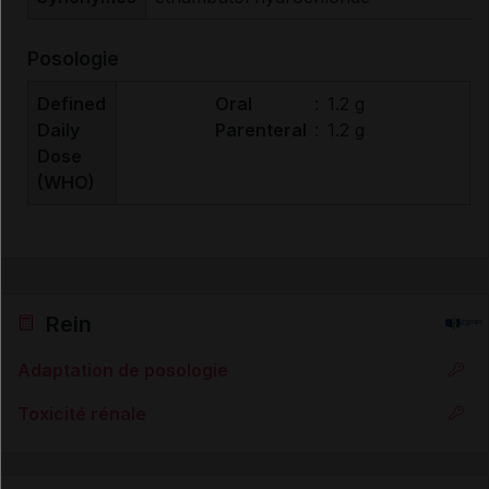
Posologie
Defined
Oral
:
1.2 g
Daily
Parenteral
:
1.2 g
Dose
(WHO)
Rein
Adaptation de posologie
Toxicité rénale