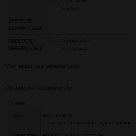
Paresthésie
(Fréquent)
SYSTÈME
RESPIRATOIRE
Néphropathie
UROLOGIE,
NÉPHROLOGIE
(Peu fréquent)
Voir aussi les substances
éthambutol chlorhydrate
Chimie
IUPAC
d-N,N'-bis(1-
hydroxyméthylpropyl)éthylènediamine
Synonymes
ethambutol hydrochloride