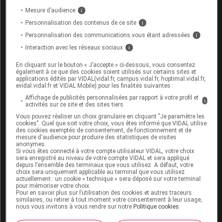
Mesure d’audience
i
Grossesse (mois)
Allaitement
Personnalisation des contenus de ce site
i
Personnalisation des communications vous étant adressées
i
1
2
3
4
5
6
7
8
9
Interaction avec les réseaux sociaux
i
II
II
Risques
En cliquant sur le bouton « J’accepte » ci-dessous, vous consentez
également à ce que des cookies soient utilisés sur certains sites et
II
Précaution
applications édités par VIDAL(vidal.fr, campus.vidal.fr, hoptimal.vidal.fr,
evidal.vidal.fr et VIDAL Mobile) pour les finalités suivantes :
Affichage de publicités personnalisées par rapport à votre profil et
i
activités sur ce site et des sites tiers
Risques liés au traitement
Vous pouvez réaliser un choix granulaire en cliquant "Je paramètre les
cookies". Quel que soit votre choix, vous êtes informé que VIDAL utilise
Risque d'hépatotoxicité
des cookies exemptés de consentement, de fonctionnement et de
mesure d'audience pour produire des statistiques de visites
Risque d'hyperuricémie
anonymes.
Si vous êtes connecté à votre compte utilisateur VIDAL, votre choix
Risque de neurotoxicité
sera enregistré au niveau de votre compte VIDAL et sera appliqué
depuis l’ensemble des terminaux que vous utilisez. A défaut, votre
Risque de névrite optique
choix sera uniquement applicable au terminal que vous utilisez
Risque de réaction cutanée sévère
actuellement : un cookie « technique » sera déposé sur votre terminal
pour mémoriser votre choix.
Risque de réaction sévère d'hypersensibilité
Pour en savoir plus sur l’utilisation des cookies et autres traceurs
similaires, ou retirer à tout moment votre consentement à leur usage,
Risque de syndrome de Stevens-Johnson ou de syndrome
nous vous invitons à vous rendre sur notre
Politique cookies
.
de Lyell