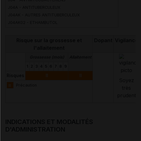
J04A - ANTITUBERCULEUX
J04AK - AUTRES ANTITUBERCULEUX
J04AK02 - ETHAMBUTOL
Risque sur la grossesse et
Dopant
Vigilance
l'allaitement
Grossesse (mois)
Allaitement
1
2
3
4
5
6
7
8
9
Risques
II
II
Soyez
II
Précaution
très
prudent
INDICATIONS ET MODALITÉS
D'ADMINISTRATION