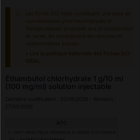
Information des professionnels de santé et des
patients
Les fiches DCI Vidal constituent une base de
connaissances pharmacologiques et
thérapeutiques, proposée aux professionnels
Effets indésirables
de santé, en complément des documents
réglementaires publiés.
+ Lire la politique éditoriale des Fiches DCI
Voir aussi les substances
VIDAL
Éthambutol chlorhydrate 1 g/10 ml
éthambutol chlorhydrate
(100 mg/ml) solution injectable
Dernière modification : 05/06/2026 - Révision :
27/05/2026
ATC
J - ANTI-INFECTIEUX GENERAUX A USAGE SYSTEMIQUE
J04 - ANTIMYCOBACTERIENS