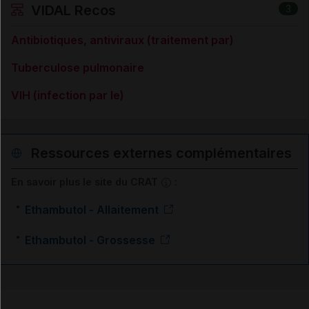
VIDAL Recos
3
Antibiotiques, antiviraux (traitement par)
Tuberculose pulmonaire
VIH (infection par le)
Ressources externes complémentaires
En savoir plus le site du CRAT
:
Ethambutol - Allaitement
Ethambutol - Grossesse