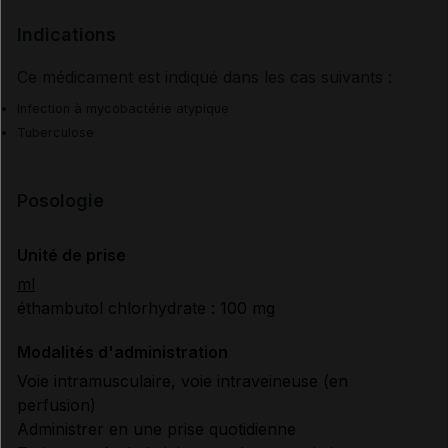
Indications
Ce médicament est indiqué dans les cas suivants :
Infection à mycobactérie atypique
Tuberculose
Posologie
Unité de prise
ml
éthambutol chlorhydrate : 100 mg
Modalités d'administration
Voie intramusculaire, voie intraveineuse (en
perfusion)
Administrer en une prise quotidienne