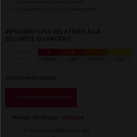
Compatibilité avec certains solvants
Incompatibilité avec tous les médicaments
INFORMATIONS RELATIVES À LA
SÉCURITÉ DU PATIENT
Niveau de
X
III
II
I
risque :
Critique
Haut
Modéré
Bas
Contre-indications
X
Contre-indication absolue (4)
Niveau de risque :
Critique
Hypersensibilité à l'un des