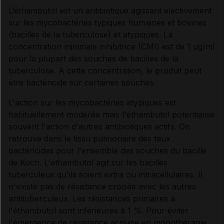
L’éthambutol est un antibiotique agissant électivement
sur les mycobactéries typiques humaines et bovines
Synthèse
(bacilles de la tuberculose) et atypiques. La
concentration minimale inhibitrice (CMI) est de 1 µg/ml
INDICATIONS ET MODALITÉS D'ADMINISTRATION
pour la plupart des souches de bacilles de la
tuberculose. A cette concentration, le produit peut
être bactéricide sur certaines souches.
Indications
L'action sur les mycobactéries atypiques est
habituellement modérée mais l'éthambutol potentialise
Posologie
souvent l'action d'autres antibiotiques actifs. On
retrouve dans le tissu pulmonaire des taux
Modalités d'administration du traitement
bactéricides pour l'ensemble des souches du bacille
de Koch. L'éthambutol agit sur les bacilles
tuberculeux qu'ils soient extra ou intracellulaires. Il
Incompatibilités physico-chimiques
n'existe pas de résistance croisée avec les autres
antituberculeux. Les résistances primaires à
l'éthambutol sont inférieures à 1 %. Pour éviter
INFORMATIONS RELATIVES À LA SÉCURITÉ DU
l'émergence de résistance acquise en monothérapie,