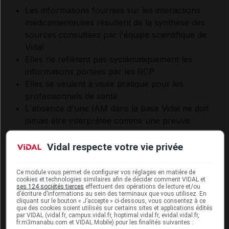
Les informations fournies sur les interactions
médicamenteuses résultent de la synthèse des
sources consultées par l'équipe scientifique de
Vidal
Elles ne reflètent pas systématiquement les
informations portées par les RCP
Elles se veulent à visée pratique pour les
professionnels de santé
L'absence d'une IAM dans la base Vidal ne doit
jamais être interprétée comme une preuve
d'innocuité
Vidal respecte votre vie privée
Se référer au paragraphe Interactions
médicamenteuses de la documentation officielle du
produit
Ce module vous permet de configurer vos réglages en matière de
cookies et technologies similaires afin de décider comment VIDAL et
ses 124 sociétés tierces
effectuent des opérations de lecture et/ou
d’écriture d’informations au sein des terminaux que vous utilisez. En
cliquant sur le bouton « J’accepte » ci-dessous, vous consentez à ce
Grossesse et allaitement
que des cookies soient utilisés sur certains sites et applications édités
par VIDAL (vidal.fr, campus.vidal.fr, hoptimal.vidal.fr, evidal.vidal.fr,
fr.m3manabu.com et VIDAL Mobile) pour les finalités suivantes :
Contre-indications et précautions d'emploi