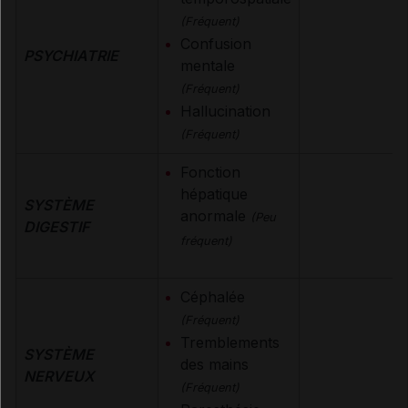
(Fréquent)
Confusion
PSYCHIATRIE
mentale
(Fréquent)
Hallucination
(Fréquent)
Fonction
hépatique
SYSTÈME
anormale
(Peu
DIGESTIF
fréquent)
Céphalée
(Fréquent)
Tremblements
SYSTÈME
des mains
NERVEUX
(Fréquent)