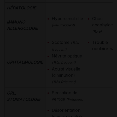
HÉPATOLOGIE
Hypersensibilité
Choc
IMMUNO-
anaphylacti
(Peu fréquent)
ALLERGOLOGIE
(Rare)
Scotome
Trouble
(Très
oculaire
(Rar
fréquent)
Névrite optique
OPHTALMOLOGIE
(Très fréquent)
Acuité visuelle
(diminution)
(Très fréquent)
Sensation de
ORL,
vertige
STOMATOLOGIE
(Fréquent)
Désorientation
temporospatiale