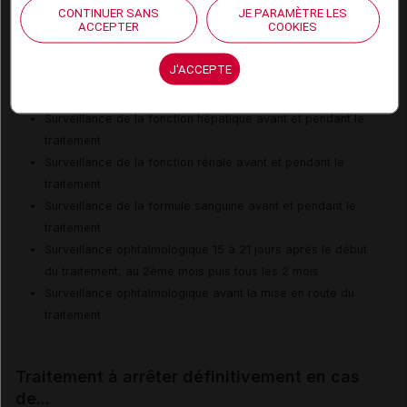
Risque de syndrome DRESS
CONTINUER SANS
JE PARAMÈTRE LES
ACCEPTER
COOKIES
Risque de trouble ophtalmique
J'ACCEPTE
Surveillances du patient
Surveillance de la fonction hépatique avant et pendant le
traitement
Surveillance de la fonction rénale avant et pendant le
traitement
Surveillance de la formule sanguine avant et pendant le
traitement
Surveillance ophtalmologique 15 à 21 jours après le début
du traitement, au 2ème mois puis tous les 2 mois
Surveillance ophtalmologique avant la mise en route du
traitement
Traitement à arrêter définitivement en cas
de...