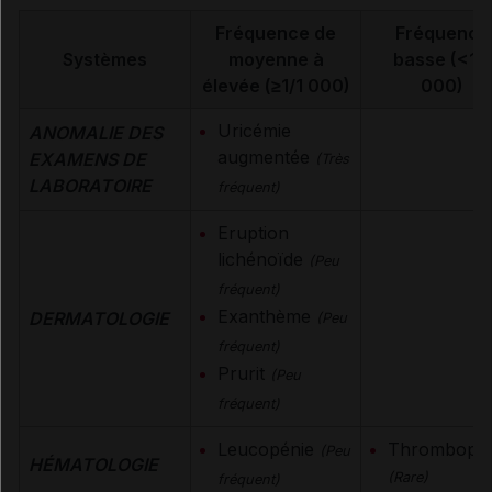
Fréquence de
Fréquence
Systèmes
moyenne à
basse (<1/1
élevée (≥1/1 000)
000)
Uricémie
ANOMALIE DES
augmentée
EXAMENS DE
(Très
LABORATOIRE
fréquent)
Eruption
lichénoïde
(Peu
fréquent)
Exanthème
DERMATOLOGIE
(Peu
fréquent)
Prurit
(Peu
fréquent)
Leucopénie
Thrombopén
(Peu
HÉMATOLOGIE
(Rare)
fréquent)