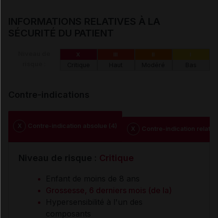
INFORMATIONS RELATIVES À LA
SÉCURITÉ DU PATIENT
Niveau de
X
III
II
I
risque :
Critique
Haut
Modéré
Bas
Contre-indications
X
Contre-indication absolue (4)
X
Contre-indication relative
Niveau de risque :
Critique
Enfant de moins de 8 ans
Grossesse, 6 derniers mois (de la)
Hypersensibilité à l'un des
composants