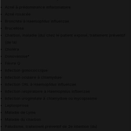
Acné à prédominance inflammatoire
Acné rosacée
Bronchite à Haemophilus influenzae
Brucellose
Charbon, maladie (du) chez le patient exposé, traitement préventif
(de la)
Choléra
Donovanose
*
Fièvre Q
Infection gonococcique
Infection oculaire à chlamydiae
Infection ORL à Haemophilus influenzae
Infection respiratoire à Haemophilus influenzae
Infection urogénitale à chlamydiae ou mycoplasme
Leptospirose
Maladie de Lyme
Maladie du charbon
Paludisme, traitement préventif de 2e intention (du)