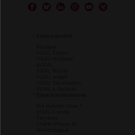
Espace produit
Boutique
VIDAL Expert
VIDAL Hoptimal
eVIDAL
VIDAL Mobile
VIDAL widget
VIDAL Sécurisation
VIDAL e-Services
Espace institutionnel
Qui sommes-nous ?
VIDAL France
Carrières
Charte éthique et
déontologique