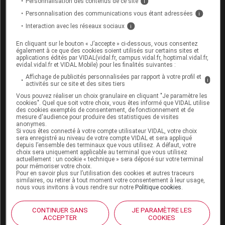
Personnalisation des contenus de ce site
i
Personnalisation des communications vous étant adressées
i
Interaction avec les réseaux sociaux
i
Interactions alimentaires,
phytothérapeutiques et médicamenteuses
En cliquant sur le bouton « J’accepte » ci-dessous, vous consentez
également à ce que des cookies soient utilisés sur certains sites et
applications édités par VIDAL(vidal.fr, campus.vidal.fr, hoptimal.vidal.fr,
Interaction alimentaire : pas d'interaction avec les
evidal.vidal.fr et VIDAL Mobile) pour les finalités suivantes :
produits laitiers
Affichage de publicités personnalisées par rapport à votre profil et
i
activités sur ce site et des sites tiers
Vous pouvez réaliser un choix granulaire en cliquant "Je paramètre les
Grossesse et allaitement
cookies". Quel que soit votre choix, vous êtes informé que VIDAL utilise
des cookies exemptés de consentement, de fonctionnement et de
mesure d'audience pour produire des statistiques de visites
anonymes.
Contre-indications et précautions d'emploi
Si vous êtes connecté à votre compte utilisateur VIDAL, votre choix
sera enregistré au niveau de votre compte VIDAL et sera appliqué
depuis l’ensemble des terminaux que vous utilisez. A défaut, votre
Grossesse (mois)
Allaitement
choix sera uniquement applicable au terminal que vous utilisez
actuellement : un cookie « technique » sera déposé sur votre terminal
1
2
3
4
5
6
7
8
9
pour mémoriser votre choix.
Pour en savoir plus sur l’utilisation des cookies et autres traceurs
similaires, ou retirer à tout moment votre consentement à leur usage,
II
X
III
Risques
nous vous invitons à vous rendre sur notre
Politique cookies
.
X
Contre-indication absolue
III
Contre-indication relative
CONTINUER SANS
JE PARAMÈTRE LES
II
Précaution
ACCEPTER
COOKIES