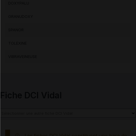
DOXYPALU
GRANUDOXY
SPANOR
TOLEXINE
VIBRAVEINEUSE
Fiche DCI Vidal
Les fiches DCI Vidal constituent une base de