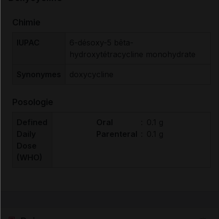
Chimie
IUPAC
6-désoxy-5 bêta-
hydroxytétracycline monohydrate
Synonymes
doxycycline
Posologie
Defined
Oral
:
0.1 g
Daily
Parenteral
:
0.1 g
Dose
(WHO)