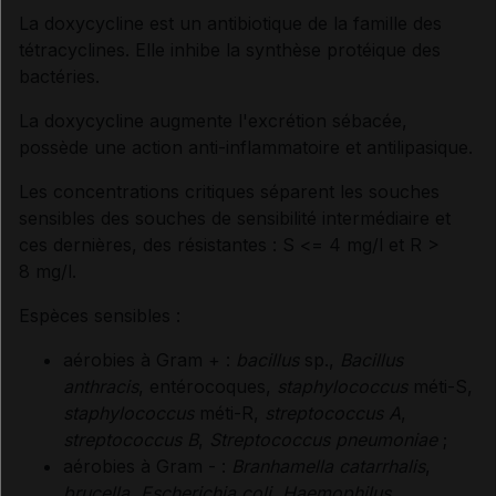
La doxycycline est un antibiotique de la famille des
tétracyclines. Elle inhibe la synthèse protéique des
Synthèse
bactéries.
La doxycycline augmente l'excrétion sébacée,
INDICATIONS ET MODALITÉS D'ADMINISTRATION
possède une action anti-inflammatoire et antilipasique.
Les concentrations critiques séparent les souches
Indications
sensibles des souches de sensibilité intermédiaire et
ces dernières, des résistantes : S <= 4 mg/l et R >
Posologie
8 mg/l.
Espèces sensibles :
Modalités d'administration du traitement
aérobies à Gram + :
bacillus
sp.,
Bacillus
anthracis
, entérocoques,
staphylococcus
méti-S,
staphylococcus
méti-R,
streptococcus A
,
INFORMATIONS RELATIVES À LA SÉCURITÉ DU
streptococcus B
,
Streptococcus pneumoniae
;
PATIENT
aérobies à Gram - :
Branhamella catarrhalis
,
brucella
,
Escherichia coli
,
Haemophilus