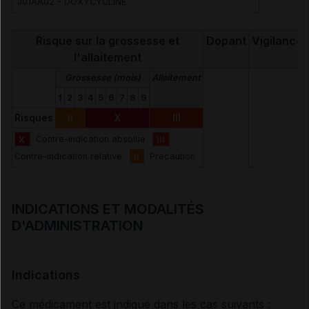
J01AA02 - DOXYCYCLINE
Risque sur la grossesse et
Dopant
Vigilance
l'allaitement
Grossesse (mois)
Allaitement
1
2
3
4
5
6
7
8
9
Risques
II
X
III
X
Contre-indication absolue
III
Contre-indication relative
II
Précaution
INDICATIONS ET MODALITÉS
D'ADMINISTRATION
Indications
Ce médicament est indiqué dans les cas suivants :