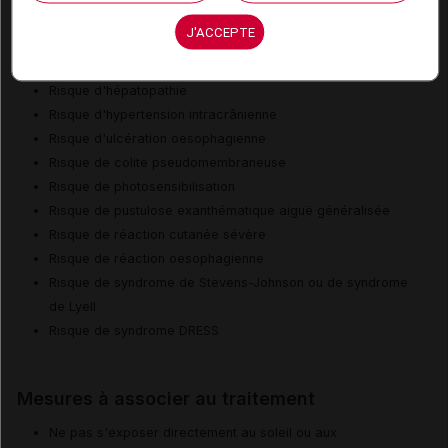
J'ACCEPTE
Risques liés au traitement
Risque d'hépatopathie
Risque d'hypertension intracrânienne
Risque d'ulcération oesophagienne
Risque de colite pseudomembraneuse
Risque de photosensibilisation
Risque de pustulose exanthématique aiguë généralisée
Risque de réaction cutanée sévère
Risque de réaction oesophagienne
Risque de syndrome de Stevens-Johnson ou de syndrome
de Lyell
Risque de syndrome DRESS
Mesures à associer au traitement
Ne pas s'exposer directement au soleil ou aux