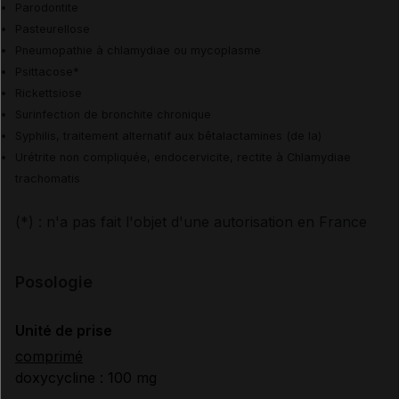
Parodontite
Pasteurellose
Pneumopathie à chlamydiae ou mycoplasme
Psittacose
*
Rickettsiose
Surinfection de bronchite chronique
Syphilis, traitement alternatif aux bêtalactamines (de la)
Urétrite non compliquée, endocervicite, rectite à Chlamydiae
trachomatis
(*) : n'a pas fait l'objet d'une autorisation en France
Posologie
Unité de prise
comprimé
doxycycline : 100 mg