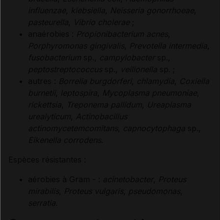
Contre-indications
influenzae
,
klebsiella
,
Neisseria gonorrhoeae
,
pasteurella
,
Vibrio cholerae
;
anaérobies :
Propionibacterium acnes
,
Précautions
Porphyromonas gingivalis
,
Prevotella intermedia
,
fusobacterium
sp.,
campylobacter
sp.,
Interactions médicamenteuses
peptostreptococcus
sp.,
veillonella
sp. ;
autres :
Borrelia burgdorferi
,
chlamydia
,
Coxiella
Interactions alimentaires, phytothérapeutiques et
burnetii
,
leptospira
,
Mycoplasma pneumoniae
,
médicamenteuses
rickettsia
,
Treponema pallidum
,
Ureaplasma
urealyticum
,
Actinobacillus
actinomycetemcomitans
,
capnocytophaga
sp.,
Grossesse et allaitement
Eikenella corrodens
.
Risques liés au traitement
Espèces résistantes :
aérobies à Gram - :
acinetobacter
,
Proteus
Mesures à associer au traitement
mirabilis
,
Proteus vulgaris
,
pseudomonas
,
serratia
.
Traitement à arrêter définitivement en cas de...