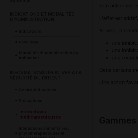
Synthèse
Son action est le
INDICATIONS ET MODALITÉS
L'effet est addit
D'ADMINISTRATION
In vitro
, la diacé
Indications
Posologie
une inhibit
une inhibiti
Modalités d'administration du
une réducti
traitement
Dans certains mo
INFORMATIONS RELATIVES À LA
SÉCURITÉ DU PATIENT
Une action favor
Contre-indications
Précautions
Interactions
médicamenteuses
Gammes c
Interactions alimentaires,
phytothérapeutiques et