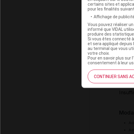
certains sites et applica
pour les finalités suivan
Modali
Affichage de publicité
Voie o
Vous pouvez réaliser un 
Admini
informé que VIDAL util
Admini
produire des statistiqu
Si vous êtes connecté à
Admini
et sera appliqué depuis 
au terminal que vous ut
votre choix.
Posol
Pour en savoir plus sur l
consentement à leur usa
P
CONTINUER SANS A
Popula
Insuff
Modal
Ad
Adm