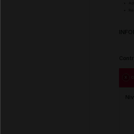
Ad
Ré
INFO
Contr
X
C
Niv