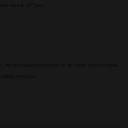
e
ative vers le 45
jour.
s, des glycosaminoglycanes et de l'acide hyaluronique.
 modèles animaux.