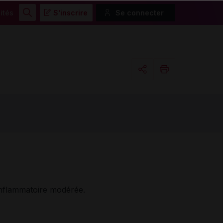
ités
S'inscrire
Se connecter
Rechercher
Copier l'url
Email
-inflammatoire modérée.