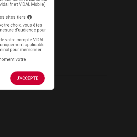
vidal.fr et VIDAL Mobile)
es sites tiers
i
votre choix, vous êtes
mesure d'audience pour
u de votre compte VIDAL
a uniquement applicable
rminal pour mémoriser
t moment votre
J'ACCEPTE