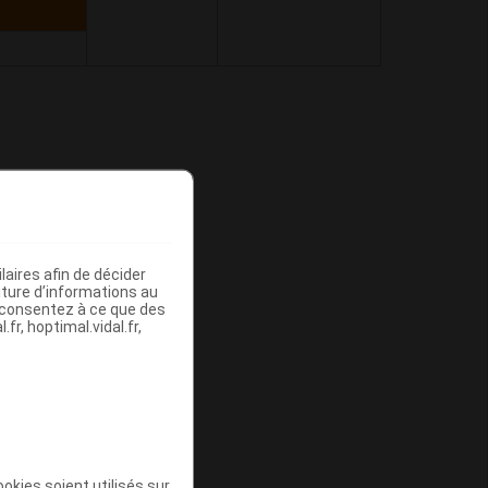
I
aires afin de décider
l')
iture d’informations au
s consentez à ce que des
fr, hoptimal.vidal.fr,
okies soient utilisés sur