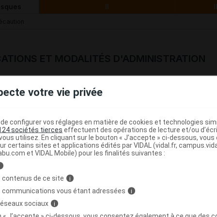
isques
II
I
écaution
CATIONS ET MODALITÉS D'ADMINISTRATION
pecte votre vie privée
ations
icament est indiqué dans les cas suivants :
e configurer vos réglages en matière de cookies et technologies simil
 de la hanche et du genou, traitement symptomatique à effet différé (de 
124 sociétés tierces
effectuent des opérations de lecture et/ou d’écr
ous utilisez. En cliquant sur le bouton « J’accepte » ci-dessous, vou
ur certains sites et applications édités par VIDAL (vidal.fr, campus.vidal.
abu.com et VIDAL Mobile) pour les finalités suivantes :
ogie
i
 contenus de ce site
i
de prise
s communications vous étant adressées
i
 réseaux sociaux
i
éine : 50 mg
on « J’accepte » ci-dessous, vous consentez également à ce que des co