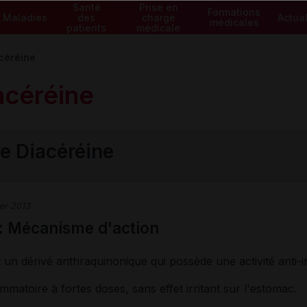
Santé
Prise en
Formations
Maladies
des
charge
Actual
médicales
patients
médicale
céréine
acéréine
e Diacéréine
ier 2013
 : Mécanisme d'action
t un dérivé anthraquinonique qui possède une activité anti
lammatoire à fortes doses, sans effet irritant sur l'estomac.