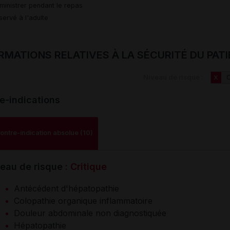
ministrer pendant le repas
servé à l'adulte
RMATIONS RELATIVES À LA SÉCURITÉ DU PAT
Niveau de risque :
C
X
e-indications
ontre-indication absolue (10)
eau de risque :
Critique
Antécédent d'hépatopathie
Colopathie organique inflammatoire
Douleur abdominale non diagnostiquée
Hépatopathie