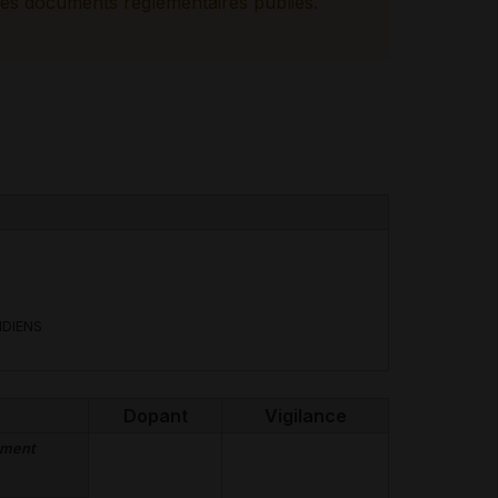
es documents réglementaires publiés.
IDIENS
Dopant
Vigilance
ement