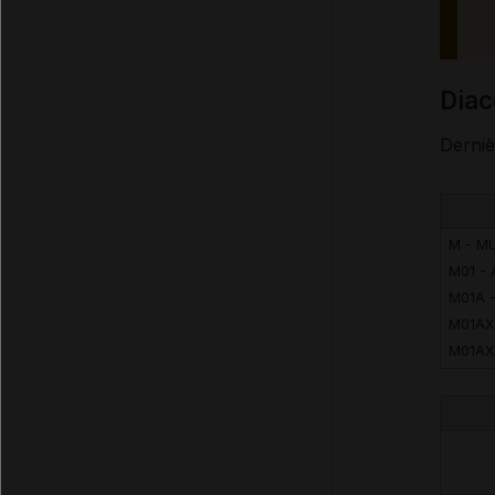
Dia
Derniè
M - M
M01 -
M01A 
M01AX
M01AX