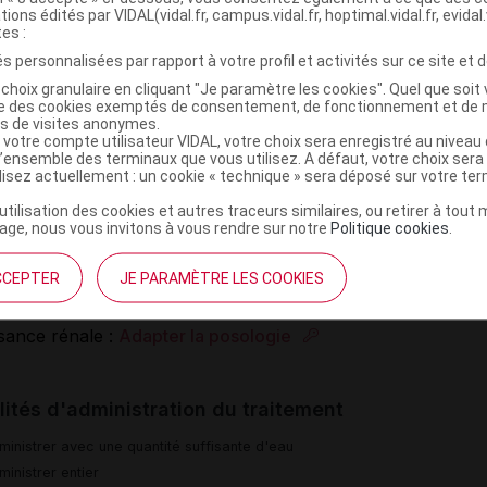
tions édités par VIDAL(vidal.fr, campus.vidal.fr, hoptimal.vidal.fr, evidal.
tes :
tés d'administration
s personnalisées par rapport à votre profil et activités sur ce site et d
rale
choix granulaire en cliquant "Je paramètre les cookies". Quel que soit 
strer avec une quantité suffisante d'eau
ise des cookies exemptés de consentement, de fonctionnement et de 
strer entier
es de visites anonymes.
 votre compte utilisateur VIDAL, votre choix sera enregistré au nivea
strer pendant le repas
l’ensemble des terminaux que vous utilisez. A défaut, votre choix ser
ilisez actuellement : un cookie « technique » sera déposé sur votre te
ogie
’utilisation des cookies et autres traceurs similaires, ou retirer à tou
ge, nous vous invitons à vous rendre sur notre
Politique cookies
.
atient de 15 an(s) à 65 an(s)
CCEPTER
JE PARAMÈTRE LES COOKIES
tions particulières
isance rénale :
Adapter la posologie
ités d'administration du traitement
ministrer avec une quantité suffisante d'eau
inistrer entier