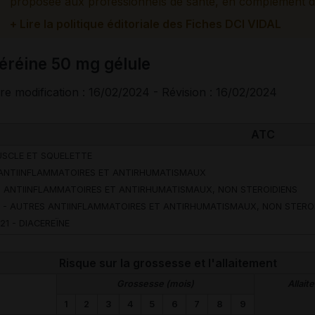
proposée aux professionnels de santé, en complément d
+ Lire la politique éditoriale des Fiches DCI VIDAL
céréine 50 mg gélule
re modification : 16/02/2024 - Révision : 16/02/2024
ATC
USCLE ET SQUELETTE
 ANTIINFLAMMATOIRES ET ANTIRHUMATISMAUX
- ANTIINFLAMMATOIRES ET ANTIRHUMATISMAUX, NON STEROIDIENS
 - AUTRES ANTIINFLAMMATOIRES ET ANTIRHUMATISMAUX, NON STERO
21 - DIACEREÏNE
Risque sur la grossesse et l'allaitement
Grossesse (mois)
Allait
1
2
3
4
5
6
7
8
9