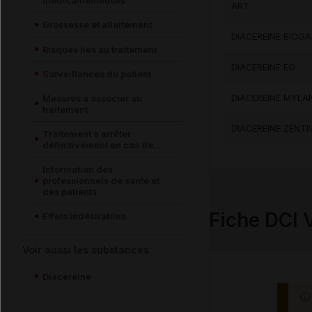
médicamenteuses
ART
Grossesse et allaitement
DIACEREINE BIOG
Risques liés au traitement
DIACEREINE EG
Surveillances du patient
DIACEREINE MYLA
Mesures à associer au
traitement
DIACEREINE ZENTI
Traitement à arrêter
définitivement en cas de...
Information des
professionnels de santé et
des patients
Fiche DCI 
Effets indésirables
Voir aussi les substances
Diacéréine