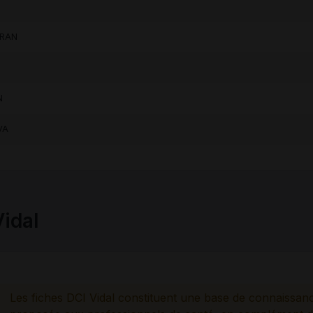
ARAN
N
VA
Vidal
Les fiches DCI Vidal constituent une base de connaissan