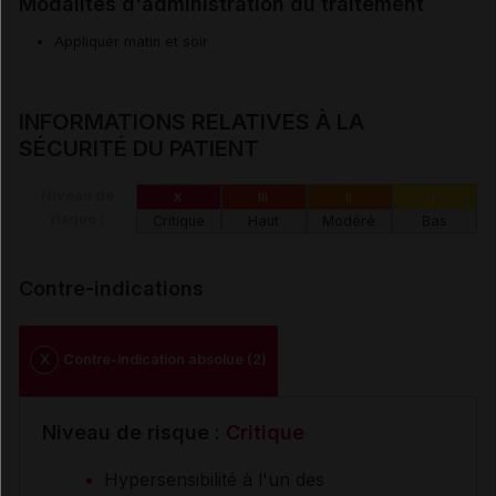
Modalités d'administration du traitement
Appliquer matin et soir
INFORMATIONS RELATIVES À LA
SÉCURITÉ DU PATIENT
Niveau de
X
III
II
I
risque :
Critique
Haut
Modéré
Bas
Contre-indications
X
Contre-indication absolue (2)
Niveau de risque :
Critique
Hypersensibilité à l'un des