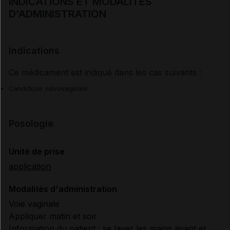
INDICATIONS ET MODALITÉS
D'ADMINISTRATION
Indications
Ce médicament est indiqué dans les cas suivants :
Candidose vulvovaginale
Posologie
Unité de prise
application
Modalités d'administration
Voie vaginale
Appliquer matin et soir
Information du patient : se laver les mains avant et