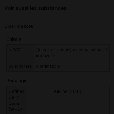
Voir aussi les substances
Clotrimazole
Chimie
IUPAC
[(chloro-2 phényl) diphénylméthyl]-1
imidazole
Synonymes
clotrimazole
Posologie
Defined
Vaginal
:
0.1 g
Daily
Dose
(WHO)