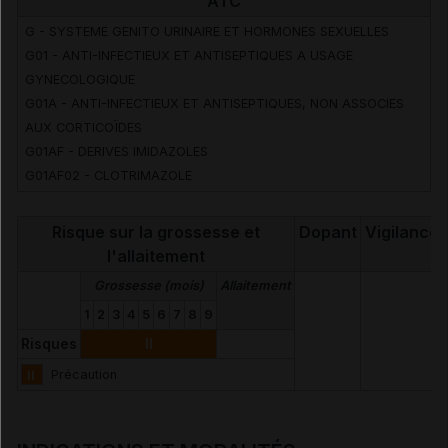
ATC
G - SYSTEME GENITO URINAIRE ET HORMONES SEXUELLES
G01 - ANTI-INFECTIEUX ET ANTISEPTIQUES A USAGE
GYNECOLOGIQUE
G01A - ANTI-INFECTIEUX ET ANTISEPTIQUES, NON ASSOCIES
AUX CORTICOÏDES
G01AF - DERIVES IMIDAZOLES
G01AF02 - CLOTRIMAZOLE
Risque sur la grossesse et
Dopant
Vigilance
l'allaitement
Grossesse (mois)
Allaitement
1
2
3
4
5
6
7
8
9
Risques
II
II
Précaution