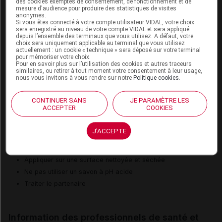
des cookies exemptés de consentement, de fonctionnement et de
1
2
3
4
5
6
7
8
9
mesure d'audience pour produire des statistiques de visites
anonymes.
II
Si vous êtes connecté à votre compte utilisateur VIDAL, votre choix
Risques
sera enregistré au niveau de votre compte VIDAL et sera appliqué
depuis l’ensemble des terminaux que vous utilisez. A défaut, votre
II
Précaution
choix sera uniquement applicable au terminal que vous utilisez
actuellement : un cookie « technique » sera déposé sur votre terminal
pour mémoriser votre choix.
Pour en savoir plus sur l’utilisation des cookies et autres traceurs
similaires, ou retirer à tout moment votre consentement à leur usage,
nous vous invitons à vous rendre sur notre
Politique cookies
.
Risques liés au traitement
Risque d'inactivation de contraception locale
CONTINUER SANS
JE PARAMÈTRE LES
ACCEPTER
COOKIES
Risque de réaction d'hypersensibilité
J'ACCEPTE
Mesures à associer au traitement
Appliquer sur une surface nettoyée et séchée
Ne pas utiliser un savon à pH acide
Traiter le partenaire
Information des professionnels de santé et