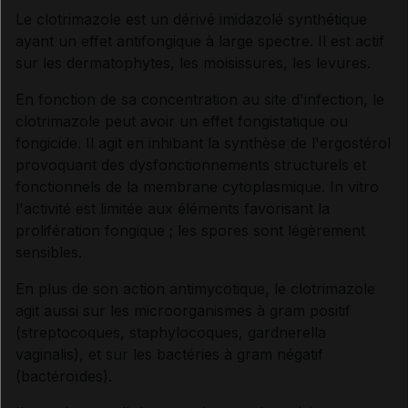
Le clotrimazole est un dérivé imidazolé synthétique
ayant un effet antifongique à large spectre. Il est actif
Synthèse
sur les dermatophytes, les moisissures, les levures.
En fonction de sa concentration au site d'infection, le
INDICATIONS ET MODALITÉS D'ADMINISTRATION
clotrimazole peut avoir un effet fongistatique ou
fongicide. Il agit en inhibant la synthèse de l'ergostérol
Indications
provoquant des dysfonctionnements structurels et
fonctionnels de la membrane cytoplasmique. In vitro
l'activité est limitée aux éléments favorisant la
Posologie
prolifération fongique ; les spores sont légèrement
sensibles.
Modalités d'administration du traitement
En plus de son action antimycotique, le clotrimazole
agit aussi sur les microorganismes à gram positif
(streptocoques, staphylocoques, gardnerella
INFORMATIONS RELATIVES À LA SÉCURITÉ DU
vaginalis), et sur les bactéries à gram négatif
PATIENT
(bactéroïdes).