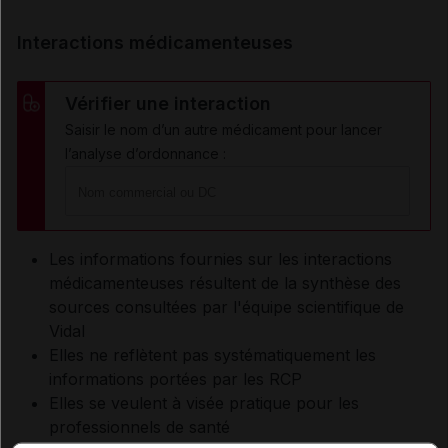
Interactions médicamenteuses
Vérifier une interaction
Saisir le nom d’un autre médicament pour lancer
l’analyse d’ordonnance :
Les informations fournies sur les interactions
médicamenteuses résultent de la synthèse des
sources consultées par l'équipe scientifique de
Vidal
Elles ne reflètent pas systématiquement les
informations portées par les RCP
Elles se veulent à visée pratique pour les
professionnels de santé