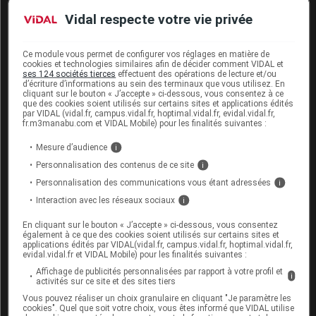
L'absence d'une IAM dans la base Vidal ne doit
Vidal respecte votre vie privée
jamais être interprétée comme une preuve
d'innocuité
Ce module vous permet de configurer vos réglages en matière de
cookies et technologies similaires afin de décider comment VIDAL et
ses 124 sociétés tierces
effectuent des opérations de lecture et/ou
III
Association déconseillée (1)
d’écriture d’informations au sein des terminaux que vous utilisez. En
cliquant sur le bouton « J’accepte » ci-dessous, vous consentez à ce
que des cookies soient utilisés sur certains sites et applications édités
par VIDAL (vidal.fr, campus.vidal.fr, hoptimal.vidal.fr, evidal.vidal.fr,
Niveau de risque :
Haut
fr.m3manabu.com et VIDAL Mobile) pour les finalités suivantes :
Mesure d’audience
i
Médicaments utilisés par voie vaginale +
Personnalisation des contenus de ce site
i
Spermicides
Personnalisation des communications vous étant adressées
i
Interaction avec les réseaux sociaux
i
En cliquant sur le bouton « J’accepte » ci-dessous, vous consentez
également à ce que des cookies soient utilisés sur certains sites et
Grossesse et allaitement
applications édités par VIDAL(vidal.fr, campus.vidal.fr, hoptimal.vidal.fr,
evidal.vidal.fr et VIDAL Mobile) pour les finalités suivantes :
Contre-indications et précautions d'emploi
Affichage de publicités personnalisées par rapport à votre profil et
i
activités sur ce site et des sites tiers
Grossesse (mois)
Allaitement
Vous pouvez réaliser un choix granulaire en cliquant "Je paramètre les
cookies". Quel que soit votre choix, vous êtes informé que VIDAL utilise