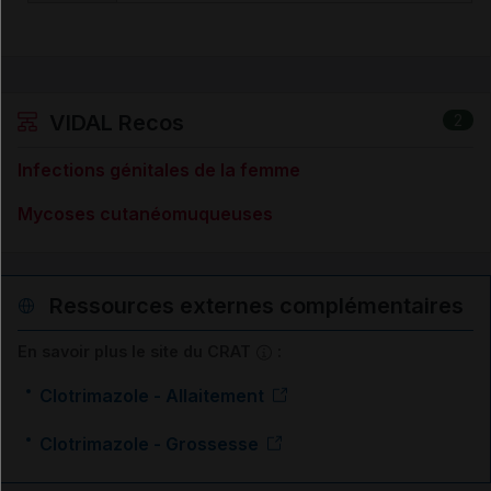
VIDAL Recos
2
Infections génitales de la femme
Mycoses cutanéomuqueuses
Ressources externes complémentaires
En savoir plus le site du CRAT
:
Clotrimazole - Allaitement
Clotrimazole - Grossesse