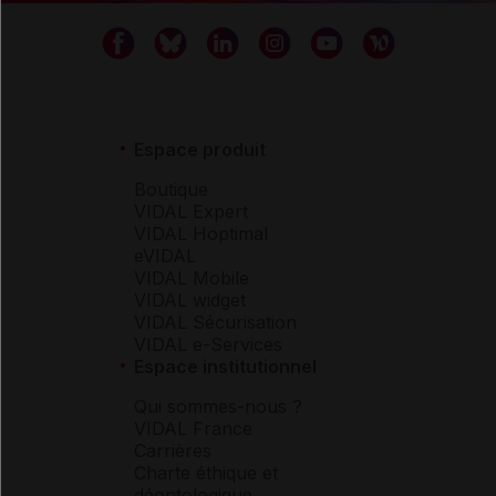
Espace produit
Boutique
VIDAL Expert
VIDAL Hoptimal
eVIDAL
VIDAL Mobile
VIDAL widget
VIDAL Sécurisation
VIDAL e-Services
Espace institutionnel
Qui sommes-nous ?
VIDAL France
Carrières
Charte éthique et
déontologique