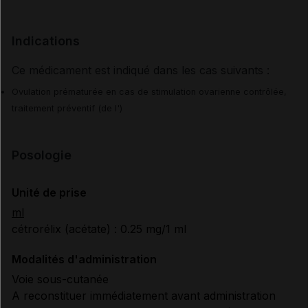
Indications
Ce médicament est indiqué dans les cas suivants :
Ovulation prématurée en cas de stimulation ovarienne contrôlée,
traitement préventif (de l')
Posologie
Unité de prise
ml
cétrorélix (acétate) : 0.25 mg/1 ml
Modalités d'administration
Voie sous-cutanée
A reconstituer immédiatement avant administration