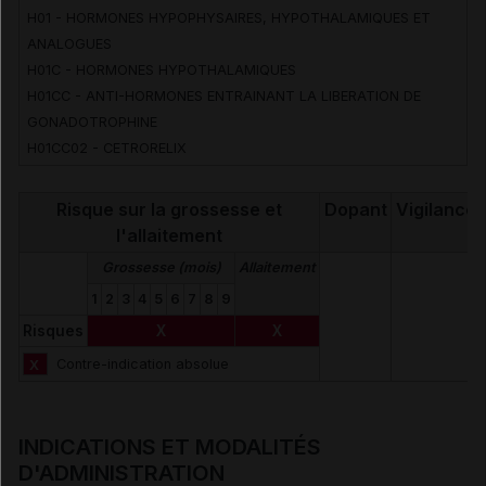
H01 - HORMONES HYPOPHYSAIRES, HYPOTHALAMIQUES ET
ANALOGUES
H01C - HORMONES HYPOTHALAMIQUES
H01CC - ANTI-HORMONES ENTRAINANT LA LIBERATION DE
GONADOTROPHINE
H01CC02 - CETRORELIX
Risque sur la grossesse et
Dopant
Vigilance
l'allaitement
Grossesse (mois)
Allaitement
1
2
3
4
5
6
7
8
9
Risques
X
X
X
Contre-indication absolue
INDICATIONS ET MODALITÉS
D'ADMINISTRATION