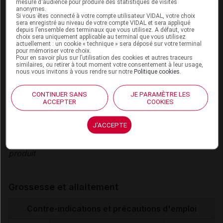
mesure d'audience pour produire des statistiques de visites
médicamenteuses résultent de la synthèse des
anonymes.
Si vous êtes connecté à votre compte utilisateur VIDAL, votre choix
sources consultées par l'équipe scientifique de
sera enregistré au niveau de votre compte VIDAL et sera appliqué
depuis l’ensemble des terminaux que vous utilisez. A défaut, votre
Vidal
choix sera uniquement applicable au terminal que vous utilisez
actuellement : un cookie « technique » sera déposé sur votre terminal
Elles ne reflètent pas systématiquement les
pour mémoriser votre choix.
informations portées par les RCP
Pour en savoir plus sur l’utilisation des cookies et autres traceurs
similaires, ou retirer à tout moment votre consentement à leur usage,
Elles se veulent à visée pratique pour les
nous vous invitons à vous rendre sur notre
Politique cookies
.
professionnels de santé
L'absence d'une IAM dans la base Vidal ne doit
CONTINUER SANS
JE PARAMÈTRE LES
ACCEPTER
COOKIES
jamais être interprétée comme une preuve
d'innocuité
J'ACCEPTE
Se référer au paragraphe Interactions
médicamenteuses de la documentation officielle du
produit
Grossesse et allaitement
Contre-indications et précautions d'emploi