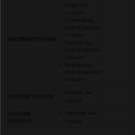
d'injection
(Fréquent)
Erythème au
point d'injection
(Fréquent)
INSTRUMENTATION
Oedème au
point d'injection
(Fréquent)
Réaction au
point d'injection
(Fréquent)
Nausée
(Peu
SYSTÈME DIGESTIF
fréquent)
Céphalée
SYSTÈME
(Peu
NERVEUX
fréquent)