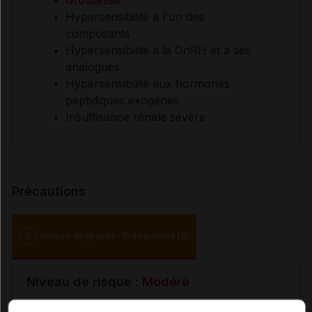
Grossesse
Hypersensibilité à l'un des
composants
Hypersensibilité à la GnRH et à ses
analogues
Hypersensibilité aux hormones
peptidiques exogènes
Insuffisance rénale sévère
Précautions
II
Niveau de gravité : Précautions (6)
Niveau de risque :
Modéré
Insuffisance hépatique