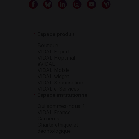
Espace produit
Boutique
VIDAL Expert
VIDAL Hoptimal
eVIDAL
VIDAL Mobile
VIDAL widget
VIDAL Sécurisation
VIDAL e-Services
Espace institutionnel
Qui sommes-nous ?
VIDAL France
Carrières
Charte éthique et
déontologique