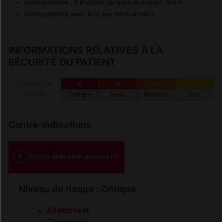
Incompatibilité : à n'utiliser qu'avec le solvant fourni
Incompatibilité avec tous les médicaments
INFORMATIONS RELATIVES À LA
SÉCURITÉ DU PATIENT
Niveau de
X
III
II
I
risque :
Critique
Haut
Modéré
Bas
Contre-indications
X
Contre-indication absolue (6)
Niveau de risque :
Critique
Allaitement