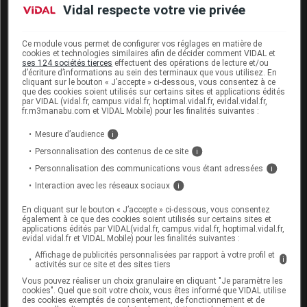
Vidal respecte votre vie privée
Insuffisance rénale légère à modérée
Jeune fille de moins de 18 ans
Ce module vous permet de configurer vos réglages en matière de
Sujet âgé
cookies et technologies similaires afin de décider comment VIDAL et
ses 124 sociétés tierces
effectuent des opérations de lecture et/ou
Sujet allergique
d’écriture d’informations au sein des terminaux que vous utilisez. En
Traitement répété
cliquant sur le bouton « J’accepte » ci-dessous, vous consentez à ce
que des cookies soient utilisés sur certains sites et applications édités
par VIDAL (vidal.fr, campus.vidal.fr, hoptimal.vidal.fr, evidal.vidal.fr,
fr.m3manabu.com et VIDAL Mobile) pour les finalités suivantes :
Mesure d’audience
i
Personnalisation des contenus de ce site
i
Interactions médicamenteuses
Personnalisation des communications vous étant adressées
i
Interaction avec les réseaux sociaux
i
Vérifier une interaction
En cliquant sur le bouton « J’accepte » ci-dessous, vous consentez
Saisir le nom d’un autre médicament pour lancer
également à ce que des cookies soient utilisés sur certains sites et
applications édités par VIDAL(vidal.fr, campus.vidal.fr, hoptimal.vidal.fr,
l’analyse d’ordonnance :
evidal.vidal.fr et VIDAL Mobile) pour les finalités suivantes :
Affichage de publicités personnalisées par rapport à votre profil et
i
activités sur ce site et des sites tiers
Vous pouvez réaliser un choix granulaire en cliquant "Je paramètre les
cookies". Quel que soit votre choix, vous êtes informé que VIDAL utilise
des cookies exemptés de consentement, de fonctionnement et de
Les informations fournies sur les interactions