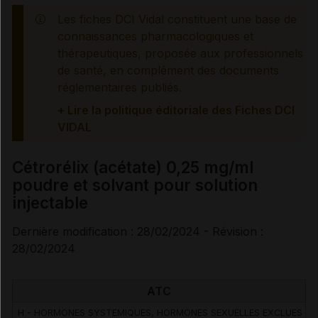
Mesures à associer au traitement
Les fiches DCI Vidal constituent une base de
connaissances pharmacologiques et
thérapeutiques, proposée aux professionnels
Information des professionnels de santé et des
patients
de santé, en complément des documents
réglementaires publiés.
Effets indésirables
+ Lire la politique éditoriale des Fiches DCI
VIDAL
Cétrorélix (acétate) 0,25 mg/ml
Voir aussi les substances
poudre et solvant pour solution
injectable
Cétrorélix acétate
Dernière modification : 28/02/2024 - Révision :
28/02/2024
ATC
H - HORMONES SYSTEMIQUES, HORMONES SEXUELLES EXCLUES