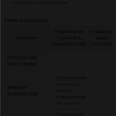
respectant les critères d'éligibilité
Effets indésirables
Fréquence de
Fréquence
Systèmes
moyenne à
basse
élevée (≥1/1 000)
(<1/1 000)
GYNÉCOLOGIE,
OBSTÉTRIQUE
Hypersensibilité
(Peu fréquent)
IMMUNO-
Réaction
ALLERGOLOGIE
anaphylactique
(Peu fréquent)
Prurit au point