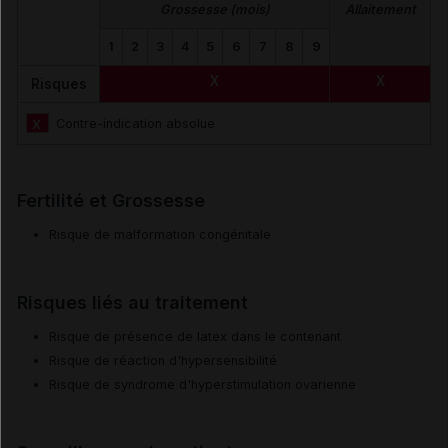
Grossesse (mois)
Allaitement
1
2
3
4
5
6
7
8
9
X
X
Risques
X
Contre-indication absolue
Fertilité et Grossesse
Risque de malformation congénitale
Risques liés au traitement
Risque de présence de latex dans le contenant
Risque de réaction d'hypersensibilité
Risque de syndrome d'hyperstimulation ovarienne