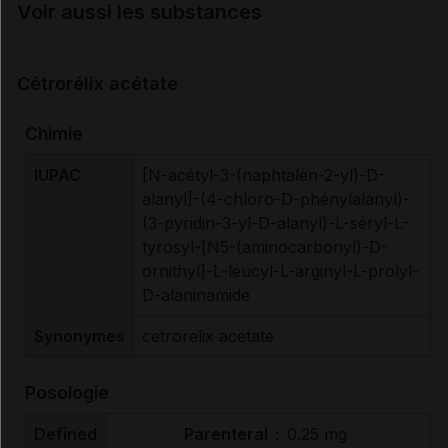
Voir aussi les substances
Cétrorélix acétate
Chimie
IUPAC
[N-acétyl-3-(naphtalèn-2-yl)-D-
alanyl]-(4-chloro-D-phénylalanyl)-
(3-pyridin-3-yl-D-alanyl)-L-séryl-L-
tyrosyl-[N5-(aminocarbonyl)-D-
ornithyl]-L-leucyl-L-arginyl-L-prolyl-
D-alaninamide
Synonymes
cetrorelix acetate
Posologie
Defined
Parenteral
:
0.25 mg