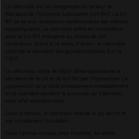
Le cétrorélix est un antagoniste du facteur de
libération de l'hormone lutéinisante (LH-RH). La LH-
Synthèse
RH se lie aux récepteurs membranaires des cellules
hypophysaires. Le cétrorélix entre en compétition
INDICATIONS ET MODALITÉS D'ADMINISTRATION
avec la LH-RH endogène au niveau de ses
récepteurs. Grâce à ce mode d'action, le cétrorélix
contrôle la sécrétion des gonadotrophines (LH et
Indications
FSH).
Le cétrorélix inhibe de façon dose-dépendante la
Posologie
sécrétion de la LH et de la FSH par l'hypophyse. La
suppression se produit pratiquement immédiatement
Modalités d'administration du traitement
et se maintient pendant la poursuite du traitement,
sans effet stimulant initial.
Incompatibilités physico-chimiques
Chez la femme, le cétrorélix retarde le pic de LH et
par conséquent l'ovulation.
Chez l'animal comme chez l'homme, les effets
INFORMATIONS RELATIVES À LA SÉCURITÉ DU