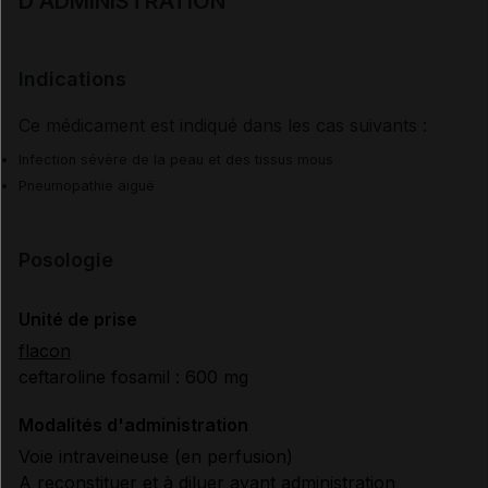
D'ADMINISTRATION
Indications
Ce médicament est indiqué dans les cas suivants :
Infection sévère de la peau et des tissus mous
Pneumopathie aiguë
Posologie
Unité de prise
flacon
ceftaroline fosamil : 600 mg
Modalités d'administration
Voie intraveineuse (en perfusion)
A reconstituer et à diluer avant administration