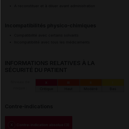
A reconstituer et à diluer avant administration
Incompatibilités physico-chimiques
Compatibilité avec certains solvants
Incompatibilité avec tous les médicaments
INFORMATIONS RELATIVES À LA
SÉCURITÉ DU PATIENT
Niveau de
X
III
II
I
risque :
Critique
Haut
Modéré
Bas
Contre-indications
X
Contre-indication absolue (3)