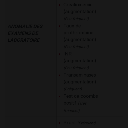
Créatininémie
(augmentation)
(Peu fréquent)
Taux de
ANOMALIE DES
prothrombine
EXAMENS DE
(augmentation)
LABORATOIRE
(Peu fréquent)
INR
(augmentation)
(Peu fréquent)
Transaminases
(augmentation)
(Fréquent)
Test de coombs
positif
(Très
fréquent)
Prurit
(Fréquent)