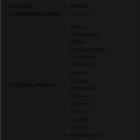
Phlébite
SYSTÈME
CARDIOVASCULAIRE
(Fréquent)
Colite à
Clostridioides
difficile
(anciennement
Clostridium
difficile)
(Peu
fréquent)
Douleur
SYSTÈME DIGESTIF
abdominale
(Fréquent)
Diarrhée
(Fréquent)
Nausée
(Fréquent)
Vomissement