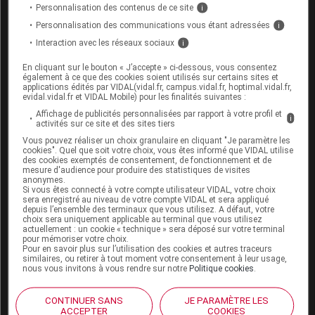
l’analyse d’ordonnance :
Personnalisation des contenus de ce site
i
Personnalisation des communications vous étant adressées
i
Interaction avec les réseaux sociaux
i
En cliquant sur le bouton « J’accepte » ci-dessous, vous consentez
Les informations fournies sur les interactions
également à ce que des cookies soient utilisés sur certains sites et
applications édités par VIDAL(vidal.fr, campus.vidal.fr, hoptimal.vidal.fr,
médicamenteuses résultent de la synthèse des
evidal.vidal.fr et VIDAL Mobile) pour les finalités suivantes :
sources consultées par l'équipe scientifique de
Affichage de publicités personnalisées par rapport à votre profil et
i
activités sur ce site et des sites tiers
Vidal
Vous pouvez réaliser un choix granulaire en cliquant "Je paramètre les
Elles ne reflètent pas systématiquement les
cookies". Quel que soit votre choix, vous êtes informé que VIDAL utilise
des cookies exemptés de consentement, de fonctionnement et de
informations portées par les RCP
mesure d'audience pour produire des statistiques de visites
Elles se veulent à visée pratique pour les
anonymes.
Si vous êtes connecté à votre compte utilisateur VIDAL, votre choix
professionnels de santé
sera enregistré au niveau de votre compte VIDAL et sera appliqué
depuis l’ensemble des terminaux que vous utilisez. A défaut, votre
L'absence d'une IAM dans la base Vidal ne doit
choix sera uniquement applicable au terminal que vous utilisez
jamais être interprétée comme une preuve
actuellement : un cookie « technique » sera déposé sur votre terminal
pour mémoriser votre choix.
d'innocuité
Pour en savoir plus sur l’utilisation des cookies et autres traceurs
similaires, ou retirer à tout moment votre consentement à leur usage,
Se référer au paragraphe Interactions
nous vous invitons à vous rendre sur notre
Politique cookies
.
médicamenteuses de la documentation officielle du
produit
CONTINUER SANS
JE PARAMÈTRE LES
ACCEPTER
COOKIES