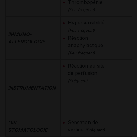
Thrombopénie
(Peu fréquent)
Hypersensibilité
(Peu fréquent)
IMMUNO-
Réaction
ALLERGOLOGIE
anaphylactique
(Peu fréquent)
Réaction au site
de perfusion
(Fréquent)
INSTRUMENTATION
Sensation de
ORL,
vertige
STOMATOLOGIE
(Fréquent)