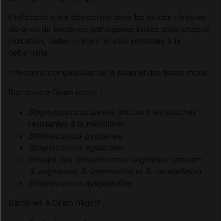
INFORMATIONS RELATIVES À LA SÉCURITÉ DU
L'efficacité a été démontrée dans les études cliniques
PATIENT
vis-à-vis de bactéries pathogènes listées sous chaque
indication, celles-ci étant
in vitro
sensibles à la
Contre-indications
ceftaroline.
Infections compliquées de la peau et des tissus mous :
Précautions
Bactéries à Gram positif :
Interactions médicamenteuses
Staphylococcus aureus
(incluant les souches
résistantes à la méticilline).
Grossesse et allaitement
Streptococcus pyogenes
.
Streptococcus agalactiae
.
Groupe des
Streptococcus anginosus
(incluant
Risques liés au traitement
S. anginosus
,
S. intermedius
et
S. constellatus
).
Streptococcus dysgalactiae
.
Traitement à arrêter définitivement en cas de...
Bactéries à Gram négatif :
Information des professionnels de santé et des