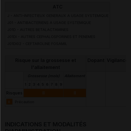
ATC
J - ANTI-INFECTIEUX GENERAUX A USAGE SYSTEMIQUE
J01 - ANTIBACTERIENS A USAGE SYSTEMIQUE
J01D - AUTRES BETALACTAMINES
J01DI - AUTRES CEPHALOSPORINES ET PENEMES
J01DI02 - CEFTAROLINE FOSAMIL
Risque sur la grossesse et
Dopant
Vigilance
l'allaitement
Grossesse (mois)
Allaitement
1
2
3
4
5
6
7
8
9
Risques
II
II
II
Précaution
INDICATIONS ET MODALITÉS