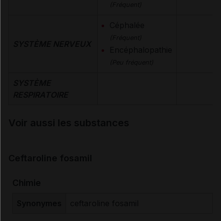
(Fréquent)
Céphalée
(Fréquent)
SYSTÈME NERVEUX
Encéphalopathie
(Peu fréquent)
SYSTÈME
RESPIRATOIRE
Voir aussi les substances
Ceftaroline fosamil
Chimie
Synonymes
ceftaroline fosamil