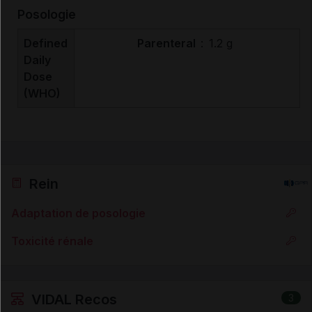
Posologie
Defined
Parenteral
:
1.2 g
Daily
Dose
(WHO)
Rein
Adaptation de posologie
Toxicité rénale
VIDAL Recos
3