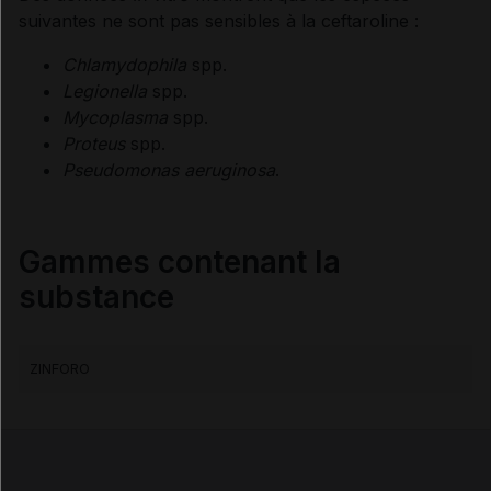
suivantes ne sont pas sensibles à la ceftaroline :
Chlamydophila
spp.
Legionella
spp.
Mycoplasma
spp.
Proteus
spp.
Pseudomonas aeruginosa
.
Gammes contenant la
substance
ZINFORO