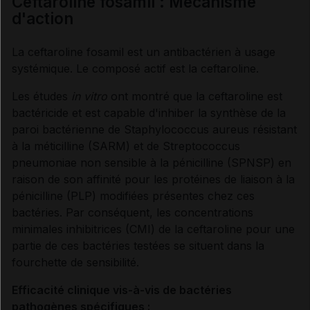
Ceftaroline fosamil : Mécanisme
d'action
Fiche DCI VIDAL
La ceftaroline fosamil est un antibactérien à usage
Synthèse
systémique.
Le composé actif est la ceftaroline.
Les études
in vitro
ont montré que la ceftaroline est
INDICATIONS ET MODALITÉS D'ADMINISTRATION
bactéricide et est capable d'inhiber la synthèse de la
paroi bactérienne de Staphylococcus aureus résistant
Indications
à la méticilline (SARM) et de Streptococcus
pneumoniae non sensible à la pénicilline (SPNSP) en
raison de son affinité pour les protéines de liaison à la
Posologie
pénicilline (PLP) modifiées présentes chez ces
bactéries. Par conséquent, les concentrations
Modalités d'administration du traitement
minimales inhibitrices (CMI) de la ceftaroline pour une
partie de ces bactéries testées se situent dans la
fourchette de sensibilité.
Incompatibilités physico-chimiques
Efficacité clinique vis-à-vis de bactéries
pathogènes spécifiques :