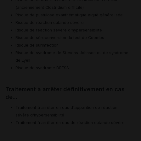
(anciennement Clostridium difficile)
Risque de pustulose exanthématique aiguë généralisée
Risque de réaction cutanée sévère
Risque de réaction sévère d'hypersensibilité
Risque de séroconversion du test de Coombs
Risque de surinfection
Risque de syndrome de Stevens-Johnson ou de syndrome
de Lyell
Risque de syndrome DRESS
Traitement à arrêter définitivement en cas
de...
Traitement à arrêter en cas d'apparition de réaction
sévère d'hypersensibilité
Traitement à arrêter en cas de réaction cutanée sévère