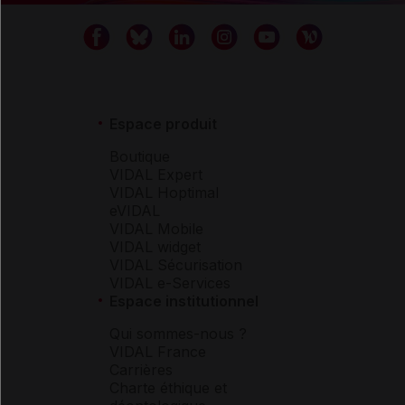
Espace produit
Boutique
VIDAL Expert
VIDAL Hoptimal
eVIDAL
VIDAL Mobile
VIDAL widget
VIDAL Sécurisation
VIDAL e-Services
Espace institutionnel
Qui sommes-nous ?
VIDAL France
Carrières
Charte éthique et