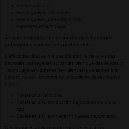
Escherichia coli
.
Haemophilus influenzae
.
Haemophilus para-influenzae
.
Klebsiella pneumoniae
.
Activité antibactérienne sur d'autres bactéries
pathogènes considérées pertinentes :
L'efficacité clinique n'a pas été établie vis-à-vis des
bactéries pathogènes suivantes bien que des études
in
vitro
suggèrent qu'elles devraient être sensibles à la
ceftaroline en l'absence de mécanisme de résistance
acquis :
Bactéries anaérobies.
Bactéries à Gram positif :
peptostreptococcus
spp.
Bactéries à Gram négatif :
fusobacterium
spp.
Des données
in vitro
montrent que les espèces