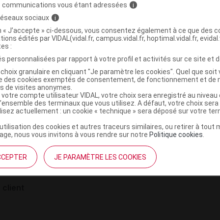
s communications vous étant adressées
i
crétion d'insuline et de peptide-C continuent à être majoré
 réseaux sociaux
i
on « J’accepte » ci-dessous, vous consentez également à ce que des co
tions édités par VIDAL(vidal.fr, campus.vidal.fr, hoptimal.vidal.fr, evidal.
tes :
s personnalisées par rapport à votre profil et activités sur ce site et d
choix granulaire en cliquant "Je paramètre les cookies". Quel que soit 
ise des cookies exemptés de consentement, de fonctionnement et de 
es de visites anonymes.
 votre compte utilisateur VIDAL, votre choix sera enregistré au nivea
l’ensemble des terminaux que vous utilisez. A défaut, votre choix ser
ilisez actuellement : un cookie « technique » sera déposé sur votre te
institutionnel
Espace pa
’utilisation des cookies et autres traceurs similaires, ou retirer à tou
mmes-nous ?
Éditeurs de
ge, nous vous invitons à vous rendre sur notre
Politique cookies
.
France
VIDAL sur 
es
CCEPTER
JE PARAMÈTRE LES COOKIES
éthique et déontologique
 client