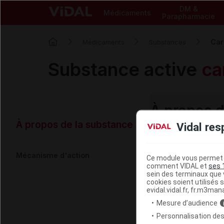
DM &
Médicaments
Parapharmacie
Car
Médicaments
Substances
Substance active
ca
À propos 
À propos de la substance
Vidal res
Mise à jour :
Mécanisme d'action
Ce module vous permet d
Carbutamid
comment VIDAL et
ses 
sein des terminaux que v
cookies soient utilisés s
Le carbutamide, 
evidal.vidal.fr, fr.m3man
étant dépendant 
Mesure d’audience
La stimulation d
Personnalisation des
de carbutamide c