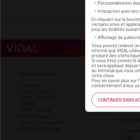
Personnalisation de
prandiales de sé
Interaction avec les
En cliquant sur le bout
certains sites et applica
pour les finalités suivan
Affichage de publicité
Vous pouvez réaliser un 
informé que VIDAL util
produire des statistiqu
Si vous êtes connecté à
et sera appliqué depuis 
au terminal que vous ut
Espace produit
Espace 
votre choix.
Pour en savoir plus sur l
Boutique
Qui so
consentement à leur usa
VIDAL Expert
VIDAL 
VIDAL Hoptimal
Carrièr
CONTINUER SANS A
eVIDAL
Charte 
VIDAL Mobile
VIDAL widget
Service
VIDAL Sécurisation
VIDAL e-Services
Contact
Aide