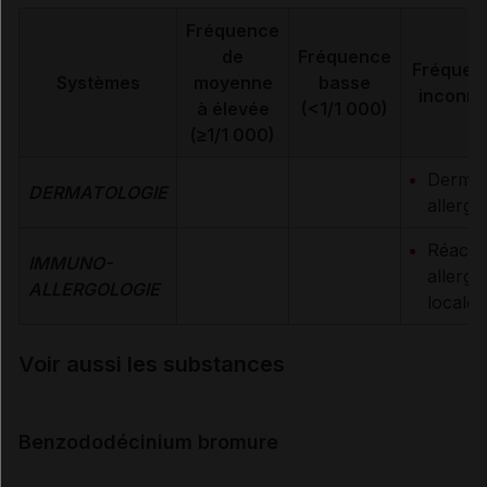
Fréquence
de
Fréquence
Fréquen
Systèmes
moyenne
basse
inconn
à élevée
(<1/1 000)
(≥1/1 000)
Dermat
DERMATOLOGIE
allergi
Réacti
IMMUNO-
allergi
ALLERGOLOGIE
locale
Voir aussi les substances
Benzododécinium bromure