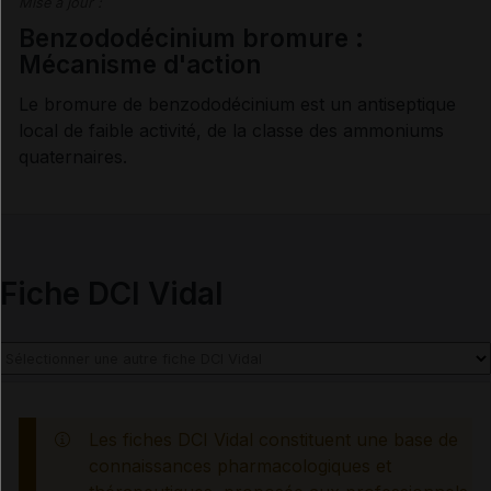
Mise à jour :
Synthèse
Benzododécinium bromure :
Mécanisme d'action
INDICATIONS ET MODALITÉS D'ADMINISTRATION
Le bromure de benzododécinium est un antiseptique
local de faible activité, de la classe des ammoniums
Indications
quaternaires.
Posologie
Modalités d'administration du traitement
Fiche DCI Vidal
INFORMATIONS RELATIVES À LA SÉCURITÉ DU
PATIENT
Les fiches DCI Vidal constituent une base de
connaissances pharmacologiques et
Contre-indications