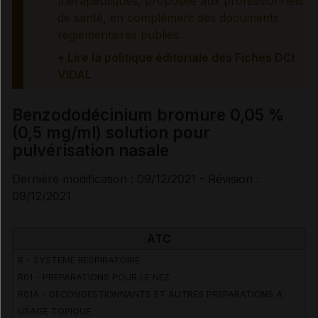
thérapeutiques, proposée aux professionnels
de santé, en complément des documents
Précautions
réglementaires publiés.
+ Lire la politique éditoriale des Fiches DCI
Interactions médicamenteuses
VIDAL
Grossesse et allaitement
Benzododécinium bromure 0,05 %
(0,5 mg/ml) solution pour
Risques liés au traitement
pulvérisation nasale
Dernière modification : 09/12/2021 - Révision :
Effets indésirables
09/12/2021
ATC
Voir aussi les substances
R - SYSTEME RESPIRATOIRE
R01 - PREPARATIONS POUR LE NEZ
Benzododécinium bromure
R01A - DECONGESTIONNANTS ET AUTRES PREPARATIONS A
USAGE TOPIQUE