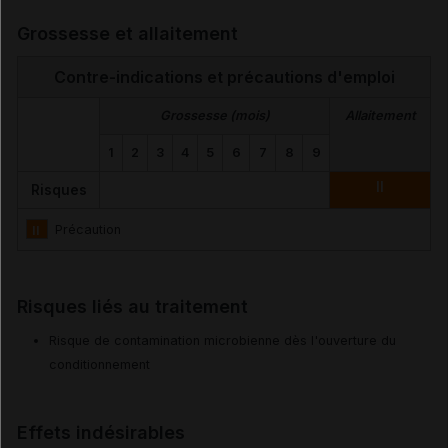
Grossesse et allaitement
Contre-indications et précautions d'emploi
Grossesse (mois)
Allaitement
1
2
3
4
5
6
7
8
9
II
Risques
II
Précaution
Risques liés au traitement
Risque de contamination microbienne dès l'ouverture du
conditionnement
Effets indésirables