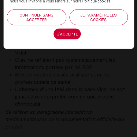
nous vous invitons à vous rendre sur notre
Politique cookies
.
CONTINUER SANS
JE PARAMÈTRE LES
ACCEPTER
COOKIES
Les informations fournies sur les interactions
J'ACCEPTE
médicamenteuses résultent de la synthèse des
sources consultées par l'équipe scientifique de
Vidal
Elles ne reflètent pas systématiquement les
informations portées par les RCP
Elles se veulent à visée pratique pour les
professionnels de santé
L'absence d'une IAM dans la base Vidal ne doit
jamais être interprétée comme une preuve
d'innocuité
Se référer au paragraphe Interactions
médicamenteuses de la documentation officielle du
produit