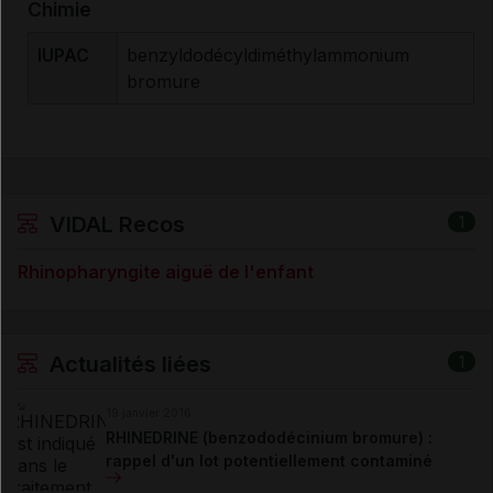
Chimie
IUPAC
benzyldodécyldiméthylammonium
bromure
VIDAL Recos
1
Rhinopharyngite aiguë de l'enfant
Actualités liées
1
19 janvier 2016
RHINEDRINE (benzododécinium bromure) :
rappel d'un lot potentiellement contaminé