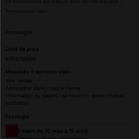
Ce médicament est indiqué dans les cas suivants :
Rhinopharyngite aiguë
Posologie
Unité de prise
pulvérisation
Modalités d'administration
Voie nasale
Administrer dans chaque narine
Information du patient : se moucher avant chaque
instillation
Posologie
Patient de 30 mois à 15 an(s)
Patient quel que soit le poids