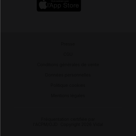
Presse
-
CGU
-
Conditions générales de vente
-
Données personnelles
-
Politique cookies
-
Mentions légales
Fréquentation certifiée par
l'ACPM/OJD
|
Copyright 2026 Vidal