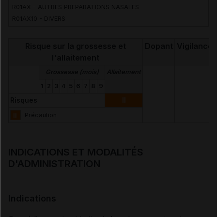
R01AX - AUTRES PREPARATIONS NASALES
R01AX10 - DIVERS
Risque sur la grossesse et
Dopant
Vigilance
l'allaitement
Grossesse (mois)
Allaitement
1
2
3
4
5
6
7
8
9
Risques
II
II
Précaution
INDICATIONS ET MODALITÉS
D'ADMINISTRATION
Indications