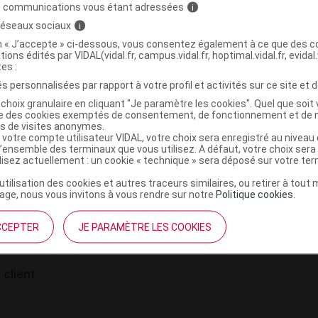
gueur complète.
s communications vous étant adressées
i
 réseaux sociaux
i
on « J’accepte » ci-dessous, vous consentez également à ce que des co
tions édités par VIDAL(vidal.fr, campus.vidal.fr, hoptimal.vidal.fr, evidal.
tes :
s personnalisées par rapport à votre profil et activités sur ce site et d
choix granulaire en cliquant "Je paramètre les cookies". Quel que soit 
ise des cookies exemptés de consentement, de fonctionnement et de 
es de visites anonymes.
 votre compte utilisateur VIDAL, votre choix sera enregistré au nivea
l’ensemble des terminaux que vous utilisez. A défaut, votre choix ser
ilisez actuellement : un cookie « technique » sera déposé sur votre te
institutionnel
Espace pa
’utilisation des cookies et autres traceurs similaires, ou retirer à tou
ge, nous vous invitons à vous rendre sur notre
Politique cookies
.
mmes-nous ?
Éditeurs de
France
VIDAL sur 
es
CCEPTER
JE PARAMÈTRE LES COOKIES
éthique et déontologique
 client