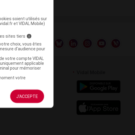
okies soient utilisés sur
vidal.fr et VIDAL Mobile)
es sites tiers
i
votre choix, vous êtes
mesure d'audience pour
u de votre compte VIDAL
a uniquement applicable
rminal pour mémoriser
rtenaires
Vidal Mobile
t moment votre
 logiciel
votre site
J'ACCEPTE