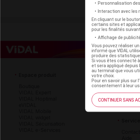
protéine de lon
Personnalisation de
Interaction avec les
En cliquant sur le bout
certains sites et applica
pour les finalités suivan
Affichage de publicité
Vous pouvez réaliser un 
informé que VIDAL util
produire des statistiqu
Si vous êtes connecté à
et sera appliqué depuis 
au terminal que vous ut
Espace produit
Espace 
votre choix.
Pour en savoir plus sur l
consentement à leur usa
Boutique
Qui so
VIDAL Expert
VIDAL 
VIDAL Hoptimal
Carrièr
CONTINUER SANS A
eVIDAL
Charte 
VIDAL Mobile
VIDAL widget
Service
VIDAL Sécurisation
VIDAL e-Services
Contact
Aide