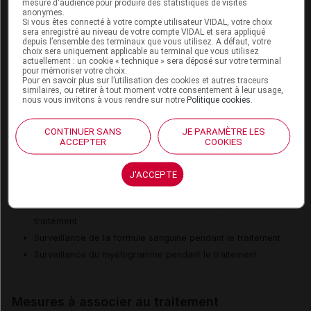
Risque de syndrome de lyse tumorale
mesure d'audience pour produire des statistiques de visites
anonymes.
Risque de trouble digestif
Si vous êtes connecté à votre compte utilisateur VIDAL, votre choix
sera enregistré au niveau de votre compte VIDAL et sera appliqué
depuis l’ensemble des terminaux que vous utilisez. A défaut, votre
choix sera uniquement applicable au terminal que vous utilisez
actuellement : un cookie « technique » sera déposé sur votre terminal
Surveillances du patient
pour mémoriser votre choix.
Pour en savoir plus sur l’utilisation des cookies et autres traceurs
Surveillance de l'ionogramme plasmatique avant et
similaires, ou retirer à tout moment votre consentement à leur usage,
nous vous invitons à vous rendre sur notre
Politique cookies
.
pendant le traitement
Surveillance de l'uricémie avant et pendant le traitement
CONTINUER SANS
JE PARAMÈTRE LES
Surveillance de la fonction cardiaque pendant le
ACCEPTER
COOKIES
traitement
Surveillance de la fonction hépatique avant et pendant le
J'ACCEPTE
traitement
Surveillance de la fonction rénale avant et pendant le
traitement
Surveillance de la formule sanguine pendant le traitement
Surveillance du myélogramme pendant le traitement
Mesures à associer au traitement