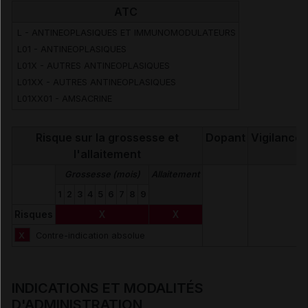
ATC
Mesures à associer au traitement
L - ANTINEOPLASIQUES ET IMMUNOMODULATEURS
L01 - ANTINEOPLASIQUES
Effets indésirables
L01X - AUTRES ANTINEOPLASIQUES
L01XX - AUTRES ANTINEOPLASIQUES
L01XX01 - AMSACRINE
Voir aussi les substances
Risque sur la grossesse et
Dopant
Vigilance
l'allaitement
Amsacrine
Grossesse (mois)
Allaitement
1
2
3
4
5
6
7
8
9
Risques
X
X
X
Contre-indication absolue
INDICATIONS ET MODALITÉS
D'ADMINISTRATION