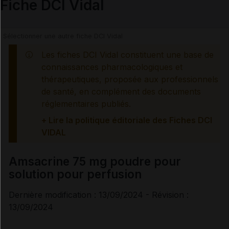
Fiche DCI Vidal
PATIENT
Contre-indications
Les fiches DCI Vidal constituent une base de
Précautions
connaissances pharmacologiques et
thérapeutiques, proposée aux professionnels
de santé, en complément des documents
Interactions médicamenteuses
réglementaires publiés.
+ Lire la politique éditoriale des Fiches DCI
Grossesse et allaitement
VIDAL
Fertilité et Grossesse
Amsacrine 75 mg poudre pour
solution pour perfusion
Risques liés au traitement
Dernière modification : 13/09/2024 - Révision :
13/09/2024
Surveillances du patient