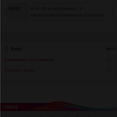
IUPAC
N-[4-(9-acridinylamino)-3-
méthoxyphényl]méthanesulfonamide.
Rein
Adaptation de posologie
Toxicité rénale