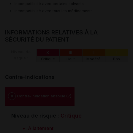
Incompatibilité avec certains solvants
Incompatibilité avec tous les médicaments
INFORMATIONS RELATIVES À LA
SÉCURITÉ DU PATIENT
Niveau de
X
III
II
I
risque :
Critique
Haut
Modéré
Bas
Contre-indications
X
Contre-indication absolue (7)
Niveau de risque :
Critique
Allaitement