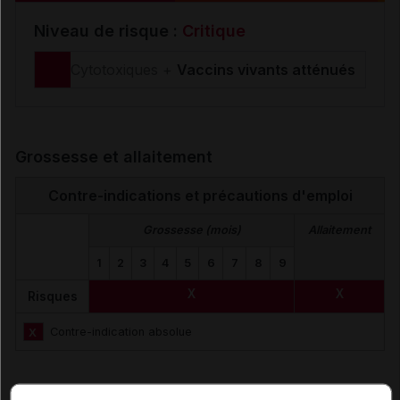
Niveau de risque :
Critique
Cytotoxiques +
Vaccins vivants atténués
Grossesse et allaitement
Contre-indications et précautions d'emploi
Grossesse (mois)
Allaitement
1
2
3
4
5
6
7
8
9
X
X
Risques
X
Contre-indication absolue