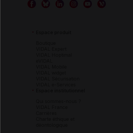
Espace produit
Boutique
VIDAL Expert
VIDAL Hoptimal
eVIDAL
VIDAL Mobile
VIDAL widget
VIDAL Sécurisation
VIDAL e-Services
Espace institutionnel
Qui sommes-nous ?
VIDAL France
Carrières
Charte éthique et
déontologique