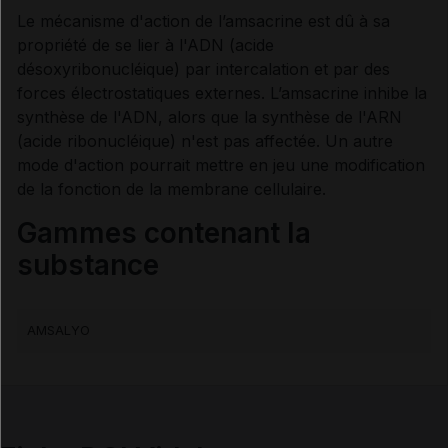
Le mécanisme d'action de l’amsacrine est dû à sa
propriété de se lier à l'ADN (acide
Synthèse
désoxyribonucléique) par intercalation et par des
forces électrostatiques externes. L’amsacrine inhibe la
INDICATIONS ET MODALITÉS D'ADMINISTRATION
synthèse de l'ADN, alors que la synthèse de l'ARN
(acide ribonucléique) n'est pas affectée. Un autre
mode d'action pourrait mettre en jeu une modification
Indications
de la fonction de la membrane cellulaire.
Gammes contenant la
Posologie
substance
Modalités d'administration du traitement
AMSALYO
Incompatibilités physico-chimiques
INFORMATIONS RELATIVES À LA SÉCURITÉ DU