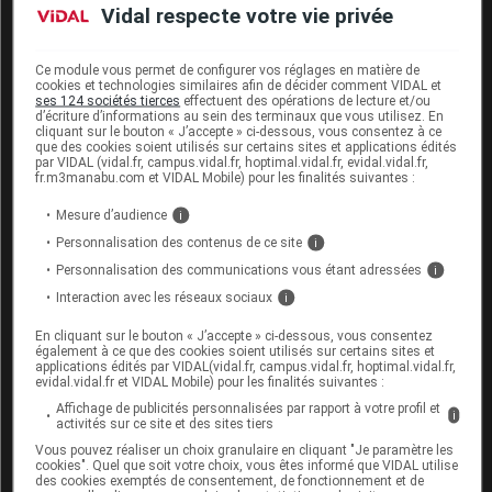
Fertilité et Grossesse
Vidal respecte votre vie privée
Risque de trouble de la spermatogénèse
Utiliser chez l'homme une contraception efficace pdt le trt
Ce module vous permet de configurer vos réglages en matière de
cookies et technologies similaires afin de décider comment VIDAL et
puis pdt 6 mois après l'arrêt du trt
ses 124 sociétés tierces
effectuent des opérations de lecture et/ou
d’écriture d’informations au sein des terminaux que vous utilisez. En
Utiliser chez la femme une contraception efficace pdt le
cliquant sur le bouton « J’accepte » ci-dessous, vous consentez à ce
trt puis pdt 3 mois après l'arrêt du trt
que des cookies soient utilisés sur certains sites et applications édités
par VIDAL (vidal.fr, campus.vidal.fr, hoptimal.vidal.fr, evidal.vidal.fr,
fr.m3manabu.com et VIDAL Mobile) pour les finalités suivantes :
Risques liés au traitement
Mesure d’audience
i
Personnalisation des contenus de ce site
i
En cas d'extravasation arrêter la perfusion
Personnalisation des communications vous étant adressées
i
Risque d'aplasie médullaire
Interaction avec les réseaux sociaux
i
Risque d'atteinte tissulaire en cas d'extravasation
Risque d'état de mal épileptique
En cliquant sur le bouton « J’accepte » ci-dessous, vous consentez
également à ce que des cookies soient utilisés sur certains sites et
Risque d'hémorragie
applications édités par VIDAL(vidal.fr, campus.vidal.fr, hoptimal.vidal.fr,
evidal.vidal.fr et VIDAL Mobile) pour les finalités suivantes :
Risque d'insuffisance rénale
Affichage de publicités personnalisées par rapport à votre profil et
Risque de cardiopathie
i
activités sur ce site et des sites tiers
Risque de réaction au site d'injection
Vous pouvez réaliser un choix granulaire en cliquant "Je paramètre les
cookies". Quel que soit votre choix, vous êtes informé que VIDAL utilise
Risque de réaction d'hypersensibilité
des cookies exemptés de consentement, de fonctionnement et de