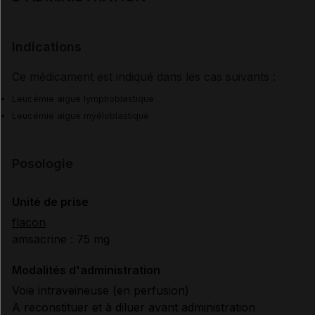
Indications
Ce médicament est indiqué dans les cas suivants :
Leucémie aiguë lymphoblastique
Leucémie aiguë myéloblastique
Posologie
Unité de prise
flacon
amsacrine : 75 mg
Modalités d'administration
Voie intraveineuse (en perfusion)
A reconstituer et à diluer avant administration