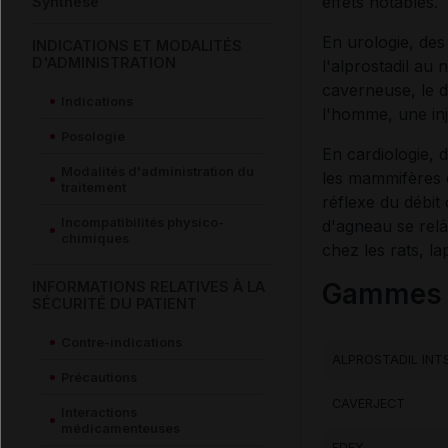
effets notables.
Synthèse
En urologie, de
INDICATIONS ET MODALITÉS
D'ADMINISTRATION
l'alprostadil au 
caverneuse, le d
Indications
l'homme, une inj
Posologie
En cardiologie, 
Modalités d'administration du
les mammifères e
traitement
réflexe du débit
Incompatibilités physico-
d'agneau se relâ
chimiques
chez les rats, l
Gammes c
INFORMATIONS RELATIVES À LA
SÉCURITÉ DU PATIENT
Contre-indications
ALPROSTADIL INT
Précautions
CAVERJECT
Interactions
médicamenteuses
EDEX