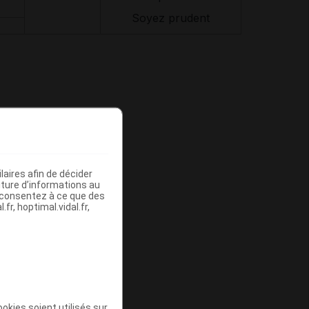
Soyez prudent
aires afin de décider
iture d’informations au
s consentez à ce que des
fr, hoptimal.vidal.fr,
okies soient utilisés sur