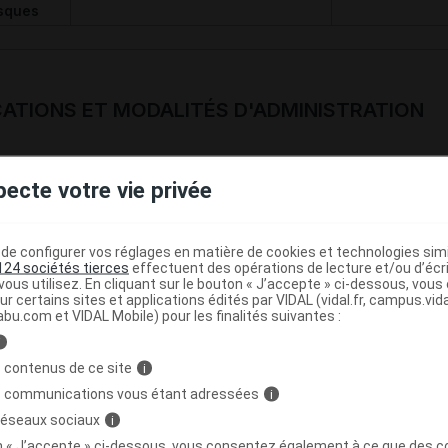
sques
CATIONS ET MODALITÉS D'ADMINISTRATION
ations
pecte votre vie privée
icament est indiqué dans les cas suivants :
e configurer vos réglages en matière de cookies et technologies simil
de l'érection
124 sociétés tierces
effectuent des opérations de lecture et/ou d’écr
ous utilisez. En cliquant sur le bouton « J’accepte » ci-dessous, vou
ur certains sites et applications édités par VIDAL (vidal.fr, campus.vidal.
abu.com et VIDAL Mobile) pour les finalités suivantes :
ogie
i
 contenus de ce site
i
de prise
s communications vous étant adressées
i
uche
 réseaux sociaux
i
adil (alfadex) : 10 µg/1 ml
on « J’accepte » ci-dessous, vous consentez également à ce que des co