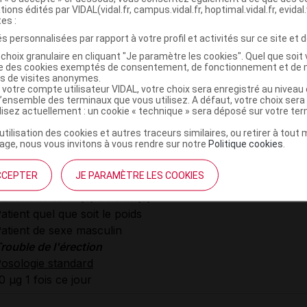
tions édités par VIDAL(vidal.fr, campus.vidal.fr, hoptimal.vidal.fr, evidal.
tés d'administration
tes :
ntracaverneuse
s personnalisées par rapport à votre profil et activités sur ce site et d
nstituer avant administration
choix granulaire en cliquant "Je paramètre les cookies". Quel que soit 
ise des cookies exemptés de consentement, de fonctionnement et de 
 administrer plus de 2 injections par semaine
es de visites anonymes.
gie à adapter en fonction de la réponse physiologique
 votre compte utilisateur VIDAL, votre choix sera enregistré au nivea
l’ensemble des terminaux que vous utilisez. A défaut, votre choix ser
gie à instaurer progressivement
ilisez actuellement : un cookie « technique » sera déposé sur votre te
cher la posologie minimale efficace
’utilisation des cookies et autres traceurs similaires, ou retirer à tou
ter un intervalle de 24 heures avant une nouvelle administ
ge, nous vous invitons à vous rendre sur notre
Politique cookies
.
ogie
CCEPTER
JE PARAMÈTRE LES COOKIES
atient de 18 an(s) à 75 an(s)
atient quel que soit le poids
atient de sexe masculin
rouble de l'érection
osologie standard
0 µg 1 fois ce jour