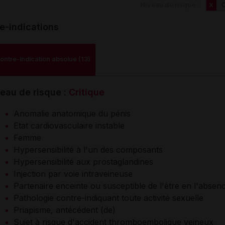
Niveau de risque :
C
X
e-indications
ontre-indication absolue (13)
eau de risque :
Critique
Anomalie anatomique du pénis
Etat cardiovasculaire instable
Femme
Hypersensibilité à l'un des composants
Hypersensibilité aux prostaglandines
Injection par voie intraveineuse
Partenaire enceinte ou susceptible de l'être en l'absen
Pathologie contre-indiquant toute activité sexuelle
Priapisme, antécédent (de)
Sujet à risque d'accident thromboembolique veineux