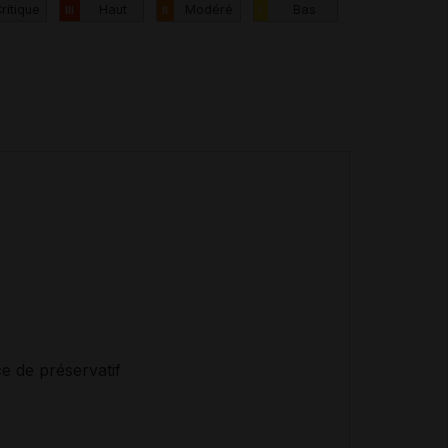
ritique
Haut
Modéré
Bas
III
II
I
ce de préservatif