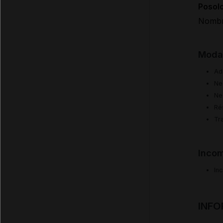
Posol
Nombre
Modal
Ad
Ne
Ne
Ré
Tr
Incom
In
INFO