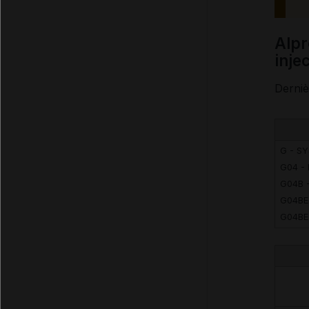
Alprostadil (alfadex) 10 µg/1 ml (10 µg/ml) poudre et solvant pour solution
inje
Derniè
G - S
G04 -
G04B 
G04BE
G04BE