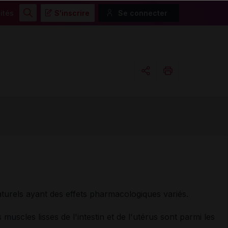
ités
S'inscrire
Se connecter
Rechercher
Copier l'url
Email
naturels ayant des effets pharmacologiques variés.
s muscles lisses de l'intestin et de l'utérus sont parmi les