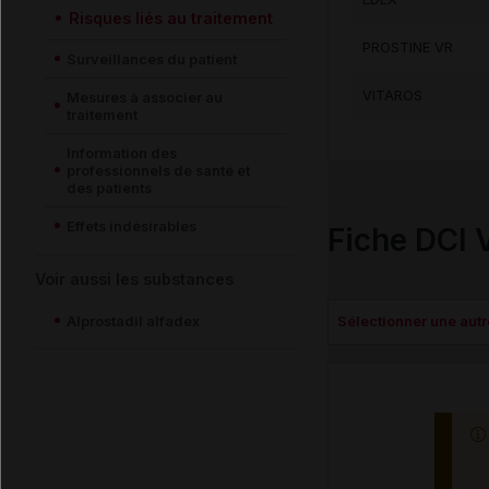
Risques liés au traitement
PROSTINE VR
Surveillances du patient
VITAROS
Mesures à associer au
traitement
Information des
professionnels de santé et
des patients
Effets indésirables
Fiche DCI 
Voir aussi les substances
Alprostadil alfadex
Sélectionner une autre