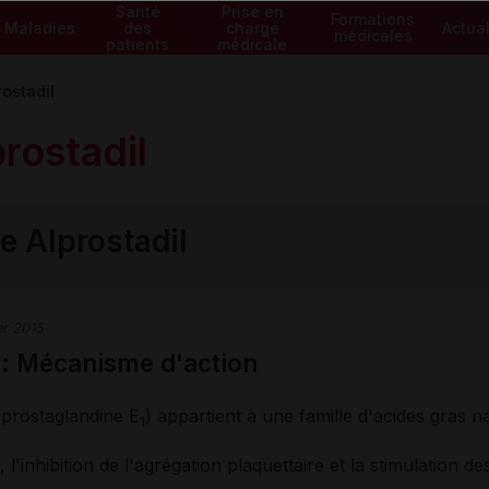
Santé
Prise en
Formations
Maladies
des
charge
Actual
médicales
patients
médicale
rostadil
prostadil
e Alprostadil
er 2015
 : Mécanisme d'action
u prostaglandine E
) appartient à une famille d'acides gras 
1
, l'inhibition de l'agrégation plaquettaire et la stimulation de