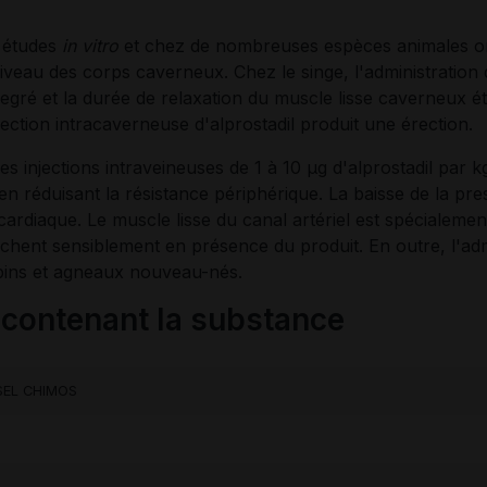
s études
in vitro
et chez de nombreuses espèces animales on
niveau des corps caverneux. Chez le singe, l'administration 
egré et la durée de relaxation du muscle lisse caverneux 
ection intracaverneuse d'alprostadil produit une érection.
des injections intraveineuses de 1 à 10 μg d'alprostadil par
n réduisant la résistance périphérique. La baisse de la pr
 cardiaque. Le muscle lisse du canal artériel est spécialemen
chent sensiblement en présence du produit. En outre, l'admi
apins et agneaux nouveau-nés.
ontenant la substance
SEL CHIMOS