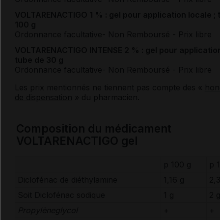
VOLTARENACTIGO 1 % : gel pour application locale ; 
100 g
Ordonnance facultative
- Non Remboursé
- Prix libre
VOLTARENACTIGO INTENSE 2 % : gel pour application 
tube de 30 g
Ordonnance facultative
- Non Remboursé
- Prix libre
Les prix mentionnés ne tiennent pas compte des «
hon
de dispensation
» du pharmacien.
Composition du médicament
VOLTARENACTIGO gel
p 100 g
p 
Diclofénac de diéthylamine
1,16 g
2,
Soit
Diclofénac sodique
1 g
2 
Propylèneglycol
+
+