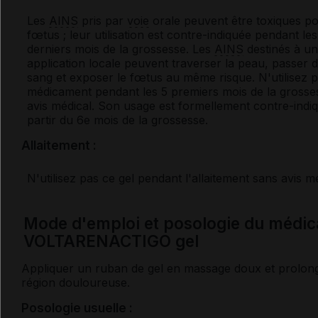
Les
AINS
pris par
voie
orale peuvent être toxiques po
fœtus ; leur utilisation est contre-indiquée pendant le
derniers mois de la grossesse. Les
AINS
destinés à u
application locale peuvent traverser la peau, passer d
sang et exposer le fœtus au même risque. N'utilisez 
médicament pendant les 5 premiers mois de la grosse
avis médical. Son usage est formellement contre-indi
partir du 6
e
mois de la grossesse.
Allaitement :
N'utilisez pas ce gel pendant l'allaitement sans avis mé
Mode d'emploi et posologie du médi
VOLTARENACTIGO gel
Appliquer un ruban de gel en massage doux et prolong
région douloureuse.
Posologie usuelle :