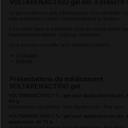
VOLTARENACTIGO gel est-il prescrit 
Ce gel contient un
anti-inflammatoire
non stéroïdien (
A
lutte localement contre l'
inflammation
et la douleur.
Il est utilisé dans le traitement local de courte durée de
traumastismes bénins :
entorse
, contusion.
Vous pouvez consulter le(s) article(s) suivants :
Contusion
Entorse
Présentations du médicament
VOLTARENACTIGO gel
VOLTARENACTIGO 1 % : gel pour application locale ; 
60 g
Ordonnance facultative
- Non Remboursé
- Prix libre
VOLTARENACTIGO 1 % : gel pour application locale ; 
applicateur de 75 g
Ordonnance facultative
- Non Remboursé
- Prix libre