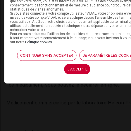
que soit votre choix, vous êtes informé que VIDAL utilise des cookies exemp
par votre pharmacien.
consentement, de fonctionnement et de mesure d'audience pour produire de
statistiques de visites anonymes.
Si vous êtes connecté à votre compte utilisateur VIDAL, votre choix sera enre
niveau de votre compte VIDAL et sera appliqué depuis l’ensemble des termin
Effets indésirables possibles du
vous utilisez. A défaut, votre choix sera uniquement applicable au terminal 
utilisez actuellement : un cookie « technique » sera déposé sur votre termina
médicament VOLTARENACTIGO gel
mémoriser votre choix.
Pour en savoir plus sur l’utilisation des cookies et autres traceurs similaires,
à tout moment votre consentement à leur usage, nous vous invitons à vous
Fréquents (1 à 10 % des personnes) : rougeur ou irrita
sur notre
Politique cookies
.
cutanée, démangeaisons.
CONTINUER SANS ACCEPTER
JE PARAMÈTRE LES COOKI
Très rares :
réaction allergique
cutanée (éruption cuta
urticaire
..) ou générale (œdème de
Quincke
,
asthme
)
nécessitant l'arrêt du traitement,
photosensibilisation
.
J'ACCEPTE
Vous avez ressenti un
effet indésirable
susceptible d’êt
ce médicament, vous pouvez le
déclarer en ligne.
Médicament commercialisé par le
laboratoire Haleon F