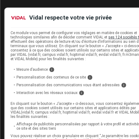
Adulte et adolescent de plus de 15 ans
: 2 à 3 appli
de gel à 1 % par jour ou 1 application de gel à 2 %,
Vidal respecte votre vie privée
soir.
Sans avis médical, la durée du traitement ne doit p
Ce module vous permet de configurer vos réglages en matière de cookies et
technologies similaires afin de décider comment VIDAL et
ses 124 sociétés 
dépasser 4 jours. Si les douleurs persistent après c
effectuent des opérations de lecture et/ou d’écriture d’informations au sein 
consultez votre médecin pour réévaluer le traiteme
terminaux que vous utilisez. En cliquant sur le bouton « J’accepte » ci-dess
consentez à ce que des cookies soient utilisés sur certains sites et applicat
par VIDAL (vidal.fr, campus.vidal.fr, hoptimal.vidal.fr, evidal.vidal.fr, fr.m3
et VIDAL Mobile) pour les finalités suivantes :
Conseils
Mesure d’audience
i
Ce gel peut être irritant pour les yeux ou les
muqueu
Personnalisation des contenus de ce site
i
lavez-vous les mains après l'application. En cas de c
Personnalisation des communications vous étant adressées
i
accidentel avec les yeux, rincez abondamment.
Interaction avec les réseaux sociaux
i
Ce médicament ne doit pas être conservé plus de 6 m
En cliquant sur le bouton « J’accepte » ci-dessous, vous consentez égaleme
après ouverture (gel à 1 %) ou plus de 1 mois après
que des cookies soient utilisés sur certains sites et applications édités par
VIDAL(vidal.fr, campus.vidal.fr, hoptimal.vidal.fr, evidal.vidal.fr et VIDAL Mobi
ouverture (gel à 2 %). Pensez à noter la date de pre
les finalités suivantes :
utilisation sur la boîte.
Affichage de publicités personnalisées par rapport à votre profil et activité
ce site et des sites tiers
Le gel à 1 % peut être en accès libre (ou accès direct
Vous pouvez réaliser un choix granulaire en cliquant "Je paramètre les cooki
certaines pharmacies ; dans ce cas, faites valider vot