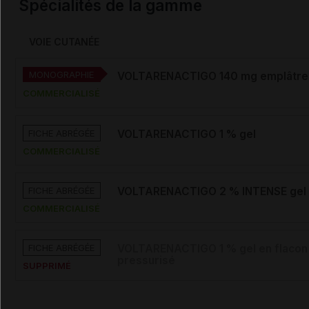
Spécialités de la gamme
VOIE CUTANÉE
MONOGRAPHIE
VOLTARENACTIGO 140 mg emplâtre
COMMERCIALISÉ
FICHE ABRÉGÉE
VOLTARENACTIGO 1 % gel
COMMERCIALISÉ
FICHE ABRÉGÉE
VOLTARENACTIGO 2 % INTENSE gel
COMMERCIALISÉ
FICHE ABRÉGÉE
VOLTARENACTIGO 1 % gel en flacon
pressurisé
SUPPRIMÉ