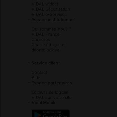
VIDAL widget
VIDAL Sécurisation
VIDAL e-Services
Espace institutionnel
Qui sommes-nous ?
VIDAL France
Carrières
Charte éthique et
déontologique
Service client
Contact
Aide
Espace partenaires
Éditeurs de logiciel
VIDAL sur votre site
Vidal Mobile