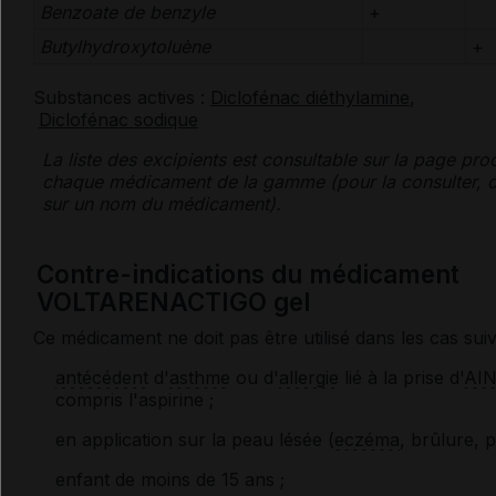
Benzoate de benzyle
+
Butylhydroxytoluène
+
Substances actives :
Diclofénac diéthylamine
,
Diclofénac sodique
La liste des
excipients
est consultable sur la page pro
chaque médicament de la gamme (pour la consulter, c
sur un nom du médicament).
Contre-indications du médicament
VOLTARENACTIGO gel
Ce médicament ne doit pas être utilisé dans les cas suiv
antécédent
d'
asthme
ou d'
allergie
lié à la prise d'
AI
compris l'aspirine ;
en application sur la peau lésée (
eczéma
, brûlure, pl
enfant de moins de 15 ans ;