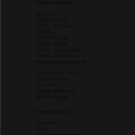
Espace produit
Boutique
VIDAL Expert
VIDAL Hoptimal
eVIDAL
VIDAL Mobile
VIDAL widget
VIDAL Sécurisation
VIDAL e-Services
Espace institutionnel
Qui sommes-nous ?
VIDAL France
Carrières
Charte éthique et
déontologique
Service client
Contact
Aide
Espace partenaires