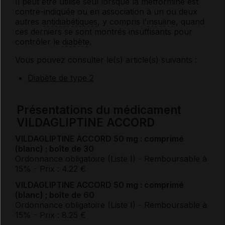
Il peut être utilisé seul lorsque la metformine est
contre-indiquée ou en association à un ou deux
autres
antidiabétiques
, y compris l'
insuline
, quand
ces derniers se sont montrés insuffisants pour
contrôler le
diabète
.
Vous pouvez consulter le(s) article(s) suivants :
Diabète de type 2
Présentations du médicament
VILDAGLIPTINE ACCORD
VILDAGLIPTINE ACCORD 50 mg : comprimé
(blanc) ; boîte de 30
Ordonnance obligatoire (Liste I)
- Remboursable à
15%
- Prix : 4.22 €
VILDAGLIPTINE ACCORD 50 mg : comprimé
(blanc) ; boîte de 60
Ordonnance obligatoire (Liste I)
- Remboursable à
15%
- Prix : 8.25 €