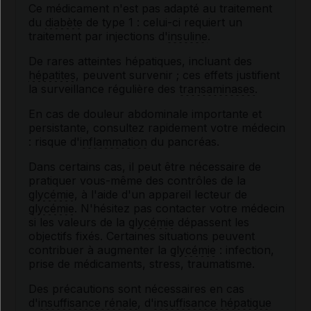
Ce médicament n'est pas adapté au traitement
du
diabète
de type 1 : celui-ci requiert un
traitement par injections d'
insuline
.
De rares atteintes hépatiques, incluant des
hépatites
, peuvent survenir ; ces effets justifient
la surveillance régulière des
transaminases
.
En cas de douleur abdominale importante et
persistante, consultez rapidement votre médecin
: risque d'
inflammation
du pancréas.
Dans certains cas, il peut être nécessaire de
pratiquer vous-même des contrôles de la
glycémie
, à l'aide d'un appareil lecteur de
glycémie
. N'hésitez pas contacter votre médecin
si les valeurs de la
glycémie
dépassent les
objectifs fixés. Certaines situations peuvent
contribuer à augmenter la
glycémie
: infection,
prise de médicaments, stress, traumatisme.
Des précautions sont nécessaires en cas
d'
insuffisance rénale
, d'
insuffisance hépatique