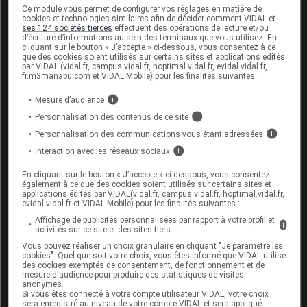
médicament avec les
corticoïdes
, les
Ce module vous permet de configurer vos réglages en matière de
antiasthmatiques
bronchodilatateurs
, les
diurétiques
cookies et technologies similaires afin de décider comment VIDAL et
peut nécessiter un contrôle plus fréquent de la
ses 124 sociétés tierces
effectuent des opérations de lecture et/ou
d’écriture d’informations au sein des terminaux que vous utilisez. En
glycémie
, voire une modification de la
posologie
.
cliquant sur le bouton « J’accepte » ci-dessous, vous consentez à ce
que des cookies soient utilisés sur certains sites et applications édités
par VIDAL (vidal.fr, campus.vidal.fr, hoptimal.vidal.fr, evidal.vidal.fr,
fr.m3manabu.com et VIDAL Mobile) pour les finalités suivantes :
Fertilité, grossesse et allaitement
Mesure d’audience
i
Grossesse :
Personnalisation des contenus de ce site
i
Personnalisation des communications vous étant adressées
i
Un
diabète
mal équilibré peut être néfaste pour
Interaction avec les réseaux sociaux
l'enfant à naître. Un désir de grossesse nécessite
i
le remplacement de ce médicament par de
En cliquant sur le bouton « J’accepte » ci-dessous, vous consentez
l'
insuline
et une surveillance médicale renforcée.
également à ce que des cookies soient utilisés sur certains sites et
Si une grossesse survient alors que vous êtes
applications édités par VIDAL(vidal.fr, campus.vidal.fr, hoptimal.vidal.fr,
evidal.vidal.fr et VIDAL Mobile) pour les finalités suivantes :
encore sous traitement
antidiabétique
oral,
consultez rapidement votre médecin pour un
Affichage de publicités personnalisées par rapport à votre profil et
i
activités sur ce site et des sites tiers
passage à l'
insuline
injectable.
Vous pouvez réaliser un choix granulaire en cliquant "Je paramètre les
cookies". Quel que soit votre choix, vous êtes informé que VIDAL utilise
Allaitement :
des cookies exemptés de consentement, de fonctionnement et de
mesure d'audience pour produire des statistiques de visites
anonymes.
Les données disponibles ne permettent pas de
Si vous êtes connecté à votre compte utilisateur VIDAL, votre choix
savoir si ce médicament passe dans le lait maternel
sera enregistré au niveau de votre compte VIDAL et sera appliqué