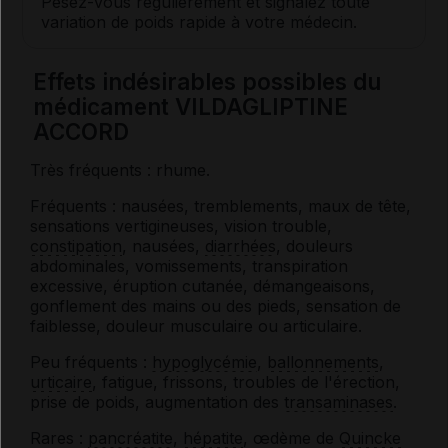
Pesez-vous régulièrement et signalez toute
variation de poids rapide à votre médecin.
Effets indésirables possibles du
médicament VILDAGLIPTINE
ACCORD
Très fréquents : rhume.
Fréquents : nausées, tremblements, maux de tête,
sensations vertigineuses, vision trouble,
constipation
, nausées,
diarrhées
, douleurs
abdominales, vomissements, transpiration
excessive, éruption cutanée, démangeaisons,
gonflement des mains ou des pieds, sensation de
faiblesse, douleur musculaire ou articulaire.
Peu fréquents :
hypoglycémie
,
ballonnements
,
urticaire
, fatigue, frissons, troubles de l'érection,
prise de poids, augmentation des
transaminases
.
Rares :
pancréatite
,
hépatite
, œdème de
Quincke