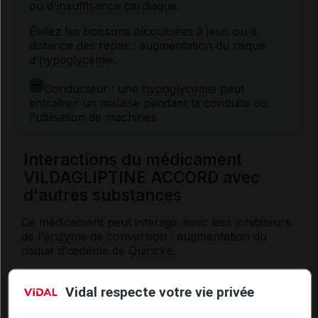
ou d'
insuffisance cardiaque
.
Évitez les boissons alcoolisées à jeun ou à
distance des repas : augmentation du risque
d'
hypoglycémie
.
Conducteur : une
hypoglycémie
peut
entraîner un malaise pendant la conduite ou
l'utilisation de machines.
Interactions du médicament
VILDAGLIPTINE ACCORD avec
d'autres substances
Ce médicament peut interagir avec less inhibiteurs
de l'
enzyme
de conversion : augmentation du
risque d'œdème de
Quincke
.
De plus, ertains médicaments sont susceptibles de
faire varier le taux de
sucre
dans le sang et de
Vidal respecte votre vie privée
déséquilibrer la
glycémie
. Ainsi, l'association de ce