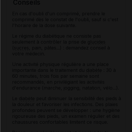
Conseils
En cas d'oubli d'un comprimé, prendre le
comprimé dès le constat de l'oubli, sauf si c'est
l'horaire de la dose suivante.
Le régime du diabétique ne consiste pas
seulement à contrôler la prise de
glucides
(
sucres
, pain, pâtes...) : demandez conseil à
votre médecin.
Une activité physique régulière a une place
importante dans le traitement du
diabète
: 30 à
60 minutes, trois fois par semaine sont
recommandés, en privilégiant les activités
d'endurance (marche, jogging, natation, vélo...).
Le
diabète
peut diminuer la sensibilité des pieds à
la douleur et favoriser les infections. Des plaies
profondes peuvent se développer : une hygiène
rigoureuse des pieds, un examen régulier et des
chaussures confortables limitent ce risque.