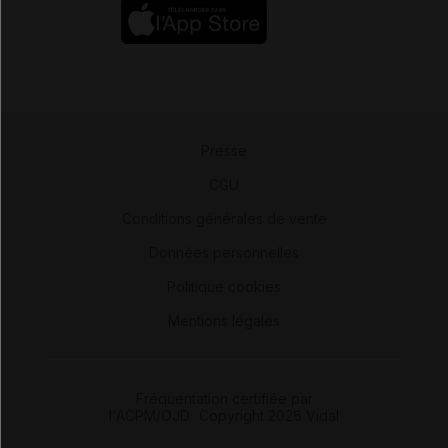
Presse
-
CGU
-
Conditions générales de vente
-
Données personnelles
-
Politique cookies
-
Mentions légales
Fréquentation certifiée par
l'ACPM/OJD
|
Copyright 2026 Vidal