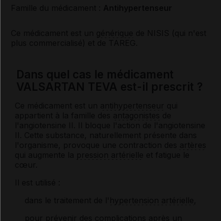
Famille du médicament :
Antihypertenseur
Ce médicament est un
générique
de NISIS (qui n'est
plus commercialisé) et de TAREG.
Dans quel cas le médicament
VALSARTAN TEVA est-il prescrit ?
Ce médicament est un
antihypertenseur
qui
appartient à la famille des
antagonistes
de
l'angiotensine II. Il bloque l'action de l'angiotensine
II. Cette substance, naturellement présente dans
l'organisme, provoque une contraction des
artères
qui augmente la
pression artérielle
et fatigue le
cœur.
Il est utilisé :
dans le traitement de l'
hypertension artérielle
,
pour prévenir des complications après un