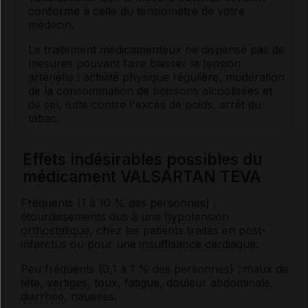
conforme à celle du tensiomètre de votre
médecin.
Le traitement médicamenteux ne dispense pas de
mesures pouvant faire baisser la
tension
artérielle
: activité physique régulière, modération
de la consommation de boissons alcoolisées et
de
sel
, lutte contre l'excès de poids, arrêt du
tabac.
Effets indésirables possibles du
médicament VALSARTAN TEVA
Fréquents (1 à 10 % des personnes) :
étourdissements dus à une
hypotension
orthostatique
, chez les patients traités en post-
infarctus ou pour une
insuffisance cardiaque
.
Peu fréquents (0,1 à 1 % des personnes) : maux de
tête,
vertiges
, toux, fatigue, douleur abdominale,
diarrhée
, nausées.