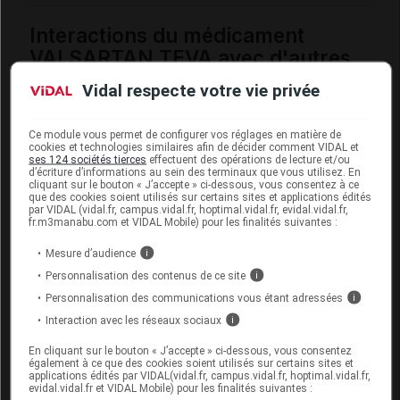
Interactions du médicament
VALSARTAN TEVA avec d'autres
substances
Vidal respecte votre vie privée
L'utilisation du valsartan, comme celle des autres
antagonistes
de l'angiotensine II, est déconseillée
Ce module vous permet de configurer vos réglages en matière de
cookies et technologies similaires afin de décider comment VIDAL et
avec les médicaments contenant de l'aliskiren (et
ses 124 sociétés tierces
effectuent des opérations de lecture et/ou
contre-indiquée chez les patients souffrant de
d’écriture d’informations au sein des terminaux que vous utilisez. En
diabète
ou d'
insuffisance rénale
).
cliquant sur le bouton « J’accepte » ci-dessous, vous consentez à ce
que des cookies soient utilisés sur certains sites et applications édités
par VIDAL (vidal.fr, campus.vidal.fr, hoptimal.vidal.fr, evidal.vidal.fr,
Ce médicament peut également interagir avec
fr.m3manabu.com et VIDAL Mobile) pour les finalités suivantes :
certains
diurétiques
et les médicaments qui
contiennent du
potassium
ou du
lithium
.
Mesure d’audience
i
Personnalisation des contenus de ce site
i
En outre, l'effet
antihypertenseur
de ce médicament
Personnalisation des communications vous étant adressées
i
peut être augmenté par certains médicaments tels
que les
alphabloquants
utilisés dans les troubles
Interaction avec les réseaux sociaux
i
prostatiques ; il peut être diminué par les
AINS
.
En cliquant sur le bouton « J’accepte » ci-dessous, vous consentez
Votre médecin doit être informé si vous êtes traité
également à ce que des cookies soient utilisés sur certains sites et
par l'un ou l'autre de ces médicaments.
applications édités par VIDAL(vidal.fr, campus.vidal.fr, hoptimal.vidal.fr,
evidal.vidal.fr et VIDAL Mobile) pour les finalités suivantes :