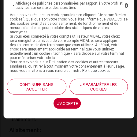
Affichage de publicités personnalisées par rapport à votre profil et
i
activités sur ce site et des sites tiers
Fertilité, grossesse et allaitement
Vous pouvez réaliser un choix granulaire en cliquant "Je paramètre les
cookies". Quel que soit votre choix, vous êtes informé que VIDAL utilise
Grossesse :
des cookies exemptés de consentement, de fonctionnement et de
mesure d'audience pour produire des statistiques de visites
anonymes.
L'effet de ce médicament sur l'enfant à naître
Si vous êtes connecté à votre compte utilisateur VIDAL, votre choix
pendant les 3 premiers mois de la grossesse est
sera enregistré au niveau de votre compte VIDAL et sera appliqué
depuis l’ensemble des terminaux que vous utilisez. A défaut, votre
mal connu. Par prudence, son usage est
choix sera uniquement applicable au terminal que vous utilisez
déconseillé. Au cours des 6 derniers mois de la
actuellement : un cookie « technique » sera déposé sur votre terminal
pour mémoriser votre choix.
grossesse, une prise prolongée de ce médicament
Pour en savoir plus sur l’utilisation des cookies et autres traceurs
peut altérer les reins du fœtus. Son utilisation est
similaires, ou retirer à tout moment votre consentement à leur usage,
nous vous invitons à vous rendre sur notre
Politique cookies
.
contre-indiquée à partir du 4
e
mois de la
grossesse.
CONTINUER SANS
JE PARAMÈTRE LES
En conséquence, un désir de grossesse nécessite
ACCEPTER
COOKIES
le remplacement de ce médicament par un autre
antihypertenseur
. Si une grossesse survient alors
J'ACCEPTE
que vous prenez ce médicament, consultez
rapidement votre médecin pour qu'il modifie votre
traitement.
Allaitement :