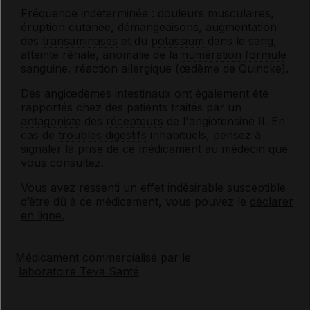
Fréquence indéterminée : douleurs musculaires,
éruption cutanée, démangeaisons, augmentation
des
transaminases
et du
potassium
dans le sang,
atteinte rénale, anomalie de la
numération formule
sanguine
,
réaction allergique
(œdème de
Quincke
).
Des
angiœdèmes
intestinaux ont également été
rapportés chez des patients traités par un
antagoniste
des
récepteurs
de l'angiotensine II. En
cas de
troubles digestifs
inhabituels, pensez à
signaler la prise de ce médicament au médecin que
vous consultez.
Vous avez ressenti un
effet indésirable
susceptible
d’être dû à ce médicament, vous pouvez le
déclarer
en ligne.
Médicament commercialisé par le
laboratoire Teva Santé