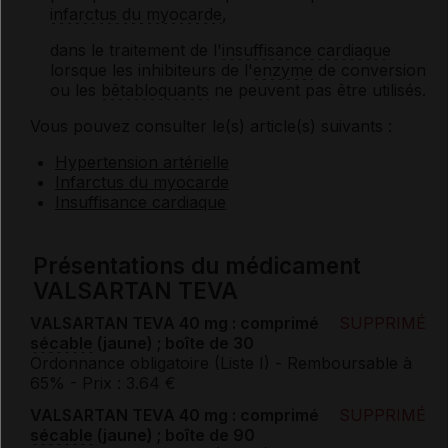
infarctus du myocarde
,
dans le traitement de l'
insuffisance cardiaque
lorsque les inhibiteurs de l'
enzyme
de conversion
ou les
bêtabloquants
ne peuvent pas être utilisés.
Vous pouvez consulter le(s) article(s) suivants :
Hypertension artérielle
Infarctus du myocarde
Insuffisance cardiaque
Présentations du médicament
VALSARTAN TEVA
VALSARTAN TEVA 40 mg : comprimé
SUPPRIMÉ
sécable
(jaune) ; boîte de 30
Ordonnance obligatoire (Liste I)
- Remboursable à
65%
- Prix : 3.64 €
VALSARTAN TEVA 40 mg : comprimé
SUPPRIMÉ
sécable
(jaune) ; boîte de 90