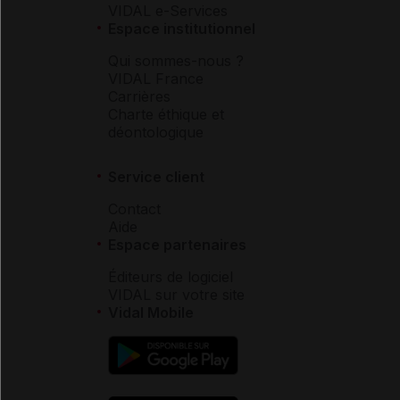
VIDAL e-Services
Espace institutionnel
Qui sommes-nous ?
VIDAL France
Carrières
Charte éthique et
déontologique
Service client
Contact
Aide
Espace partenaires
Éditeurs de logiciel
VIDAL sur votre site
Vidal Mobile