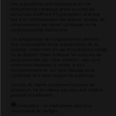
Des précautions sont nécessaires en cas
d'
insuffisance cardiaque
grave ou chez les
personnes souffrant d'
hypertension artérielle
due à un rétrécissement des
artères
rénales, de
rétrécissement des valves cardiaques ou de
cardiomyopathie
obstructive.
Les
antagonistes
de l'angiotensine II peuvent
être responsables d'une augmentation de la
kaliémie
, notamment en cas d'
insuffisance rénale
ou de
diabète
. Faites pratiquer les analyses de
sang prescrites par votre médecin ; elles sont
notamment destinées à vérifier le bon
fonctionnement de vos reins (dosage de la
créatinine
) et le taux sanguin de
potassium
.
Les
sels
de régime contiennent souvent du
potassium
, ne les utilisez pas sans avis médical
pendant le traitement.
Conducteur : ce médicament peut être
responsable de
vertiges
.