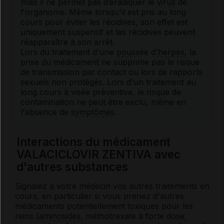
mais il ne permet pas d’éradiquer le
virus
de
l'organisme. Même lorsqu'il est pris au long
cours pour éviter les récidives, son effet est
uniquement suspensif et les récidives peuvent
réapparaître à son arrêt.
Lors du traitement d'une
pouss
ée d'
herpès
, la
prise du médicament ne supprime pas le risque
de transmission par contact ou lors de rapports
sexuels non protégés. Lors d'un traitement au
long cours à visée préventive, le risque de
contamination ne peut être exclu, même en
l'absence de
symptômes
.
Interactions du médicament
VALACICLOVIR ZENTIVA avec
d'autres substances
Signalez à votre médecin vos autres traitements en
cours, en particulier si vous prenez d'autres
médicaments potentiellement toxiques pour les
reins (
aminosides
, méthotrexate à forte dose,