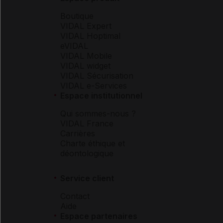
Boutique
VIDAL Expert
VIDAL Hoptimal
eVIDAL
VIDAL Mobile
VIDAL widget
VIDAL Sécurisation
VIDAL e-Services
Espace institutionnel
Qui sommes-nous ?
VIDAL France
Carrières
Charte éthique et
déontologique
Service client
Contact
Aide
Espace partenaires