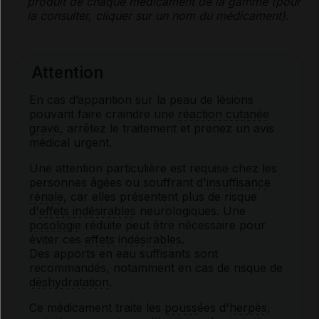
produit de chaque médicament de la gamme (pour
la consulter, cliquer sur un nom du médicament).
Attention
En cas d’apparition sur la peau de lésions
pouvant faire craindre une
réaction cutanée
grave
, arrêtez le traitement et prenez un avis
médical urgent.
Une attention particulière est requise chez les
personnes âgées ou souffrant d'
insuffisance
rénale
, car elles présentent plus de risque
d'
effets indésirables
neurologiques. Une
posologie
réduite peut être nécessaire pour
éviter ces
effets indésirables
.
Des apports en eau suffisants sont
recommandés, notamment en cas de risque de
déshydratation
.
Ce médicament traite les
pouss
ées d'
herpès
,