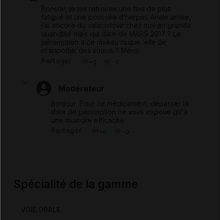
Bonsoir, je me retrouve une fois de plus
fatigué et une poussée d’herpes Anale arrive,
j’ai encore du valaciclovir chez moi en grande
quandtité mais qui date de MARS 2017 ? La
péremption a ce niveau risque ‘elle de
m’apporter des soucis ? Merci
Partager
+0
-0
Modérateur
Bonjour, Pour ce médicament, dépasser la
date de péremption ne vous expose qu'à
une moindre efficacité.
Partager
+0
-0
Spécialité de la gamme
VOIE ORALE