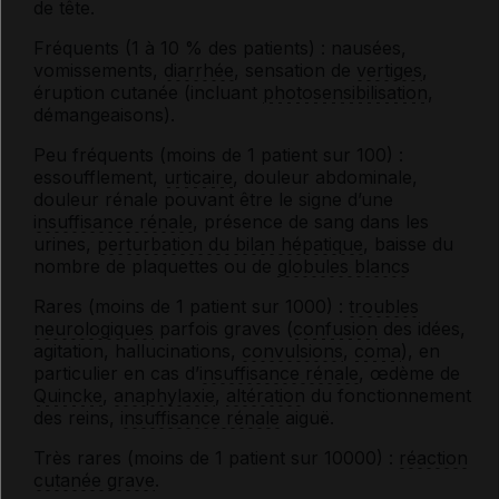
de tête.
Fréquents (1 à 10 % des patients) : nausées,
vomissements,
diarrhée
, sensation de
vertiges
,
éruption cutanée (incluant
photosensibilisation
,
démangeaisons).
Peu fréquents (moins de 1 patient sur 100) :
essoufflement,
urticaire
, douleur abdominale,
douleur rénale pouvant être le signe d’une
insuffisance rénale
, présence de sang dans les
urines,
perturbation du bilan hépatique
, baisse du
nombre de plaquettes ou de
globules blancs
Rares (moins de 1 patient sur 1000) :
troubles
neurologiques
parfois graves (
confusion
des idées,
agitation, hallucinations,
convulsions
,
coma
), en
particulier en cas d’
insuffisance rénale
, œdème de
Quincke
,
anaphylaxie
,
altération
du fonctionnement
des reins,
insuffisance rénale
aiguë.
Très rares (moins de 1 patient sur 10000) :
réaction
cutanée grave
.