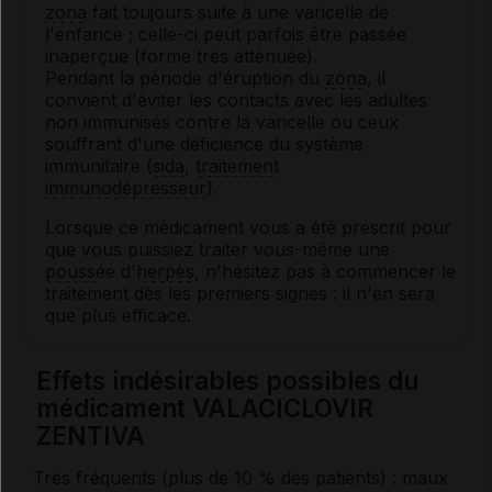
zona
fait toujours suite à une varicelle de
l'enfance ; celle-ci peut parfois être passée
inaperçue (forme très atténuée).
Pendant la période d'éruption du
zona
, il
convient d'éviter les contacts avec les adultes
non immunisés contre la varicelle ou ceux
souffrant d'une déficience du système
immunitaire (
sida
,
traitement
immunodépresseur
).
Lorsque ce médicament vous a été prescrit pour
que vous puissiez traiter vous-même une
pouss
ée d'
herpès
, n'hésitez pas à commencer le
traitement dès les premiers signes : il n'en sera
que plus efficace.
Effets indésirables possibles du
médicament VALACICLOVIR
ZENTIVA
Très fréquents (plus de 10 % des patients) : maux