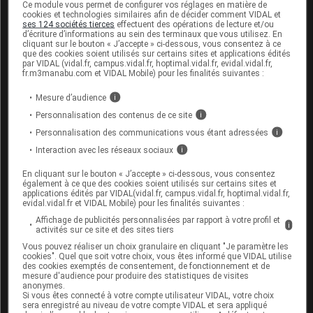
Ce module vous permet de configurer vos réglages en matière de
cookies et technologies similaires afin de décider comment VIDAL et
Adulte
: 2 comprimés, 3 fois par jour pendant 7
ses 124 sociétés tierces
effectuent des opérations de lecture et/ou
jours.
d’écriture d’informations au sein des terminaux que vous utilisez. En
cliquant sur le bouton « J’accepte » ci-dessous, vous consentez à ce
que des cookies soient utilisés sur certains sites et applications édités
Traitement des infections à
herpès
virus
:
par VIDAL (vidal.fr, campus.vidal.fr, hoptimal.vidal.fr, evidal.vidal.fr,
fr.m3manabu.com et VIDAL Mobile) pour les finalités suivantes :
Adulte et enfant de plus de 12 ans
:
Traitement de l'
herpès
labial (bouton de
Mesure d’audience
i
fièvre) : 1 prise de 4 comprimés, à
Personnalisation des contenus de ce site
i
renouveler 12 heures plus tard. Les
Personnalisation des communications vous étant adressées
i
comprimés doivent être pris dès les premiers
Interaction avec les réseaux sociaux
i
signes annonçant le bouton de fièvre
(picotements, démangeaisons).
En cliquant sur le bouton « J’accepte » ci-dessous, vous consentez
Traitement de l'
herpès
génital : 1 comprimé,
également à ce que des cookies soient utilisés sur certains sites et
applications édités par VIDAL(vidal.fr, campus.vidal.fr, hoptimal.vidal.fr,
2 fois par jour, pendant 5 à 10 jours lors de
evidal.vidal.fr et VIDAL Mobile) pour les finalités suivantes :
la première
pouss
ée, et pendant 3 à 5 jours
Affichage de publicités personnalisées par rapport à votre profil et
lors des récidives. Le traitement doit être
i
activités sur ce site et des sites tiers
débuté le plus tôt possible.
Vous pouvez réaliser un choix granulaire en cliquant "Je paramètre les
Prévention des récidives fréquentes
cookies". Quel que soit votre choix, vous êtes informé que VIDAL utilise
d'
herpès
: 1 comprimé par jour pendant
des cookies exemptés de consentement, de fonctionnement et de
mesure d'audience pour produire des statistiques de visites
plusieurs mois.
anonymes.
Si vous êtes connecté à votre compte utilisateur VIDAL, votre choix
Prévention des infections à cytomégalovirus :
sera enregistré au niveau de votre compte VIDAL et sera appliqué