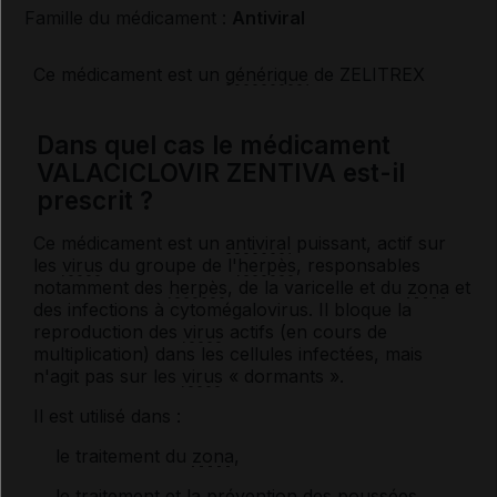
Famille du médicament :
Antiviral
Ce médicament est un
générique
de ZELITREX
Dans quel cas le médicament
VALACICLOVIR ZENTIVA est-il
prescrit ?
Ce médicament est un
antiviral
puissant, actif sur
les
virus
du groupe de l'
herpès
, responsables
notamment des
herpès
, de la varicelle et du
zona
et
des infections à cytomégalovirus. Il bloque la
reproduction des
virus
actifs (en cours de
multiplication) dans les cellules infectées, mais
n'agit pas sur les
virus
« dormants ».
Il est utilisé dans :
le traitement du
zona
,
le traitement et la prévention des
pouss
ées