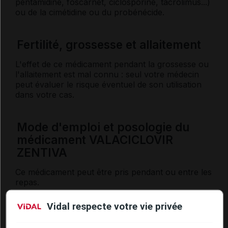
pentamidine, foscarnet, ciclosporine, tacrolimus...)
ou de la cimétidine ou du probénécide.
Fertilité, grossesse et allaitement
L'effet de ce médicament pendant la grossesse ou
l'allaitement est mal connu : seul votre médecin
peut évaluer le risque éventuel de son utilisation
dans votre cas.
Mode d'emploi et posologie du
médicament VALACICLOVIR
ZENTIVA
Ce médicament peut être pris pendant ou entre les
repas.
Posologie usuelle :
Vidal respecte votre vie privée
Traitement du
zona
: