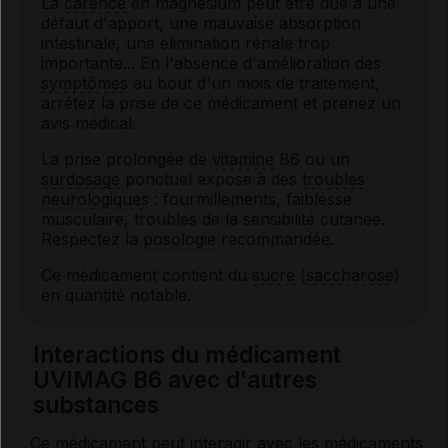
La
carence
en magnésium peut être due à une
défaut d'apport, une mauvaise absorption
intestinale, une élimination rénale trop
importante... En l'absence d'amélioration des
symptômes
au bout d'un mois de traitement,
arrêtez la prise de ce médicament et prenez un
avis médical.
La prise prolongée de
vitamine
B6 ou un
surdosage
ponctuel expose à des
troubles
neurologiques
: fourmillements, faiblesse
musculaire, troubles de la sensibilité cutanée.
Respectez la
posologie
recommandée.
Ce médicament contient du
sucre
(
saccharose
)
en quantité notable.
Interactions du médicament
UVIMAG B6 avec d'autres
substances
Ce médicament peut interagir avec les médicaments