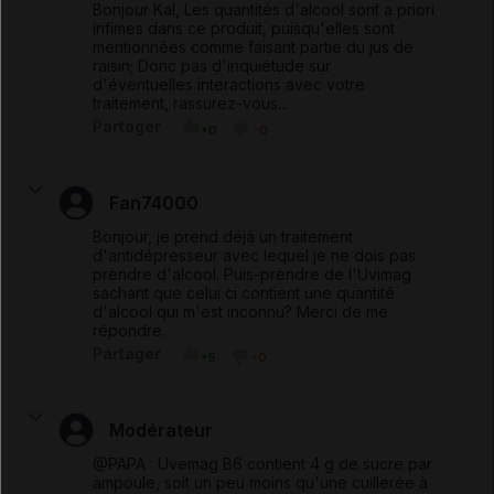
Bonjour Kal, Les quantités d'alcool sont a priori
infimes dans ce produit, puisqu'elles sont
mentionnées comme faisant partie du jus de
raisin; Donc pas d'inquiétude sur
d'éventuelles interactions avec votre
traitement, rassurez-vous...
Partager
+0
-0
Fan74000
Bonjour, je prend déjà un traitement
d'antidépresseur avec lequel je ne dois pas
prendre d'alcool. Puis-prendre de l'Uvimag
sachant que celui ci contient une quantité
d'alcool qui m'est inconnu? Merci de me
répondre.
Partager
+5
-0
Modérateur
@PAPA : Uvemag B6 contient 4 g de sucre par
ampoule, soit un peu moins qu'une cuillerée à