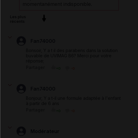
momentanément indisponible.
Les plus
récents
Fan74000
Bonsoir, Y a t il des parabens dans la solution
buvable de UVIMAG B6? Merci pour votre
réponse;
Partager
+0
-0
Fan74000
Bonjour, Y a t-il une formule adaptée à l'enfant
à partir de 6 ans
Partager
+0
-0
Modérateur