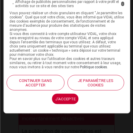
Affichage de publicités personnalisées par rapport à votre profil et
i
activités sur ce site et des sites tiers
Effets indésirables possibles du
Vous pouvez réaliser un choix granulaire en cliquant "Je paramètre les
cookies". Quel que soit votre choix, vous êtes informé que VIDAL utilise
médicament UVIMAG B6
des cookies exemptés de consentement, de fonctionnement et de
mesure d'audience pour produire des statistiques de visites
anonymes.
Fréquence indéterminée :
diarrhée
, douleurs
Si vous êtes connecté à votre compte utilisateur VIDAL, votre choix
abdominales, réaction cutanée (
urticaire
,
sera enregistré au niveau de votre compte VIDAL et sera appliqué
depuis l’ensemble des terminaux que vous utilisez. A défaut, votre
démangeaisons,
eczéma
, rougeur de la peau...),
choix sera uniquement applicable au terminal que vous utilisez
réaction allergique
.
actuellement : un cookie « technique » sera déposé sur votre terminal
pour mémoriser votre choix.
Pour en savoir plus sur l’utilisation des cookies et autres traceurs
Vous avez ressenti un
effet indésirable
susceptible
similaires, ou retirer à tout moment votre consentement à leur usage,
d’être dû à ce médicament, vous pouvez le
déclarer
nous vous invitons à vous rendre sur notre
Politique cookies
.
en ligne.
CONTINUER SANS
JE PARAMÈTRE LES
ACCEPTER
COOKIES
Médicament commercialisé par le
laboratoire G2D Pharma
J'ACCEPTE
Les commentaires sont
momentanément désactivés
La publication de commentaires est