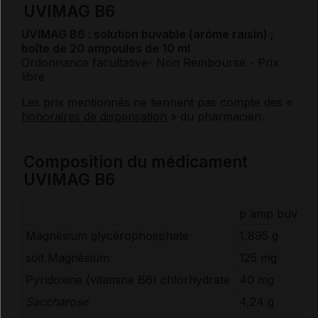
UVIMAG B6
UVIMAG B6 : solution buvable (arôme raisin) ;
boîte de 20 ampoules de 10 ml
Ordonnance facultative
- Non Remboursé
- Prix
libre
Les prix mentionnés ne tiennent pas compte des «
honoraires de dispensation
» du pharmacien.
Composition du médicament
UVIMAG B6
p amp buv
Magnésium glycérophosphate
1,895 g
soit Magnésium
125 mg
Pyridoxine (
vitamine
B6) chlorhydrate
40 mg
Saccharose
4,24 g