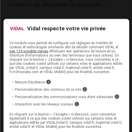
contenant des phosphates ou du calcium.
Fertilité, grossesse et allaitement
Vidal respecte votre vie privée
Ce médicament ne contient que des substances
présumées sans danger pendant la grossesse ou
Ce module vous permet de configurer vos réglages en matière de
l'allaitement. Néanmoins, ne l'utilisez pas sans l'avis
cookies et technologies similaires afin de décider comment VIDAL et
ses 124 sociétés tierces
effectuent des opérations de lecture et/ou
de votre pharmacien ou de votre médecin.
d’écriture d’informations au sein des terminaux que vous utilisez. En
cliquant sur le bouton « J’accepte » ci-dessous, vous consentez à ce
que des cookies soient utilisés sur certains sites et applications édités
par VIDAL (vidal.fr, campus.vidal.fr, hoptimal.vidal.fr, evidal.vidal.fr,
Mode d'emploi et posologie du
fr.m3manabu.com et VIDAL Mobile) pour les finalités suivantes :
médicament UVIMAG B6
Mesure d’audience
i
Le contenu de l'ampoule doit être dilué dans un
Personnalisation des contenus de ce site
i
demi-verre d'eau et pris de préférence pendant les
Personnalisation des communications vous étant adressées
i
repas.
Interaction avec les réseaux sociaux
i
Posologie usuelle :
En cliquant sur le bouton « J’accepte » ci-dessous, vous consentez
également à ce que des cookies soient utilisés sur certains sites et
applications édités par VIDAL(vidal.fr, campus.vidal.fr, hoptimal.vidal.fr,
Adulte
: 1 ampoule, 2 ou 3 fois par jour.
evidal.vidal.fr et VIDAL Mobile) pour les finalités suivantes :