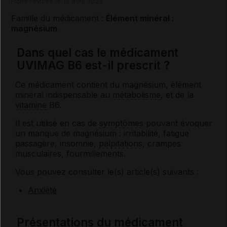
Fiche révisée le 13 avril 2023
Famille du médicament :
Élément minéral :
magnésium
Dans quel cas le médicament
UVIMAG B6 est-il prescrit ?
Ce médicament contient du magnésium, élément
minéral indispensable au
métabolisme
, et de la
vitamine
B6.
Il est utilisé en cas de
symptômes
pouvant évoquer
un manque de magnésium : irritabilité, fatigue
passagère, insomnie,
palpitations
, crampes
musculaires, fourmillements.
Vous pouvez consulter le(s) article(s) suivants :
Anxiété
Présentations du médicament