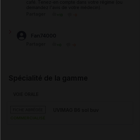
café. Tenez-en compte dans votre régime (ou
demandez l'avis de votre médecin).
Partager
+13
-0
Fan74000
Je suis actuellement un régime. Le fait de prendre
Partager
+0
-0
Uvimag B6 qui contient du sucre, cela peut-il nuire à
mon régime ? merci de me répondre.
Spécialité de la gamme
VOIE ORALE
FICHE ABRÉGÉE
UVIMAG B6 sol buv
COMMERCIALISÉ