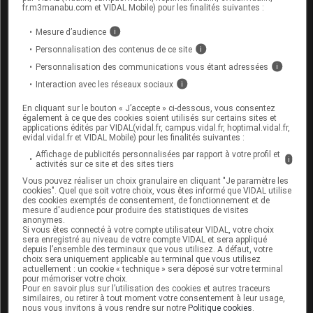
fr.m3manabu.com et VIDAL Mobile) pour les finalités suivantes :
Interactions du médicament
UVÉCAPS avec d'autres
Mesure d’audience
i
substances
Personnalisation des contenus de ce site
i
Personnalisation des communications vous étant adressées
i
Informez votre médecin ou votre pharmacien si
Interaction avec les réseaux sociaux
i
vous prenez un antiépileptique, un
diurétique
, un
digitalique
ou un médicament contenant de la
En cliquant sur le bouton « J’accepte » ci-dessous, vous consentez
rifampicine ou de l'orlistat.
également à ce que des cookies soient utilisés sur certains sites et
applications édités par VIDAL(vidal.fr, campus.vidal.fr, hoptimal.vidal.fr,
evidal.vidal.fr et VIDAL Mobile) pour les finalités suivantes :
Affichage de publicités personnalisées par rapport à votre profil et
Fertilité, grossesse et allaitement
i
activités sur ce site et des sites tiers
Vous pouvez réaliser un choix granulaire en cliquant "Je paramètre les
Ce médicament n'est pas recommandé chez la
cookies". Quel que soit votre choix, vous êtes informé que VIDAL utilise
des cookies exemptés de consentement, de fonctionnement et de
femme enceinte ou qui allaite.
mesure d'audience pour produire des statistiques de visites
anonymes.
Si vous êtes connecté à votre compte utilisateur VIDAL, votre choix
sera enregistré au niveau de votre compte VIDAL et sera appliqué
Mode d'emploi et posologie du
depuis l’ensemble des terminaux que vous utilisez. A défaut, votre
choix sera uniquement applicable au terminal que vous utilisez
médicament UVÉCAPS
actuellement : un cookie « technique » sera déposé sur votre terminal
pour mémoriser votre choix.
Pour en savoir plus sur l’utilisation des cookies et autres traceurs
Les capsules doivent être avalées entières avec de
similaires, ou retirer à tout moment votre consentement à leur usage,
l'eau, sans être mâchées.
nous vous invitons à vous rendre sur notre
Politique cookies
.