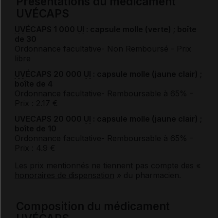
Présentations du médicament
UVÉCAPS
UV
ÉCAPS 1 000
UI
: capsule molle (verte) ; boîte
de 30
Ordonnance facultative
- Non Remboursé
- Prix
libre
UV
ÉCAPS 20 000
UI
: capsule molle (jaune clair) ;
boîte de 4
Ordonnance facultative
- Remboursable à 65%
-
Prix : 2.17 €
UVECAPS 20 000
UI
: capsule molle (jaune clair) ;
boîte de 10
Ordonnance facultative
- Remboursable à 65%
-
Prix : 4.9 €
Les prix mentionnés ne tiennent pas compte des «
honoraires de dispensation
» du pharmacien.
Composition du médicament