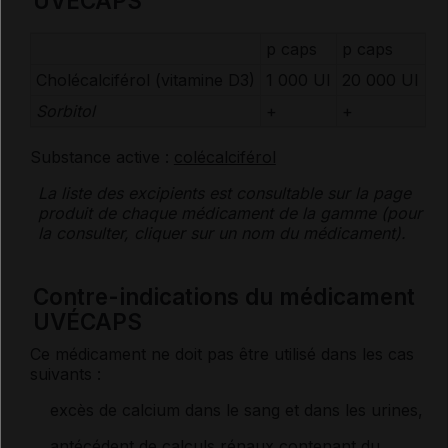
UVÉCAPS
p caps
p caps
Cholécalciférol (
vitamine
D3)
1 000
UI
20 000
UI
Sorbitol
+
+
Substance active :
colécalciférol
La liste des
excipients
est consultable sur la page
produit de chaque médicament de la gamme (pour
la consulter, cliquer sur un nom du médicament).
Contre-indications du médicament
UVÉCAPS
Ce médicament ne doit pas être utilisé dans les cas
suivants :
excès de calcium dans le sang et dans les urines,
antécédent
de
calculs
rénaux contenant du