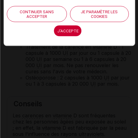
Posologie usuelle :
CONTINUER SANS
JE PARAMÈTRE LES
ACCEPTER
COOKIES
Adulte et sujet âgé
:
Prévention de la
carence
en
vitamine
D : 1
J'ACCEPTE
capsule à 1000
UI
par jour ou 1 à 2 capsules
à 20 000
UI
par mois.
Traitement de la
carence
en
vitamine
D : 1
capsule à 1000
UI
par jour ou 1 capsule à 20
000
UI
par semaine ou 1 à 6 capsules à 20
000
UI
par mois. Ne pas renouveler les
cures sans l'avis de votre médecin.
Ostéoporose : 2 capsules à 1000
UI
par jour
ou 1 à 3 capsules à 20 000
UI
par mois.
Conseils
Les
carences
en
vitamine
D sont fréquentes
chez les personnes âgées peu exposée au soleil
; en effet, la
vitamine
D est fabriquée par la peau
sous l'influence des rayons
ultraviolets
.