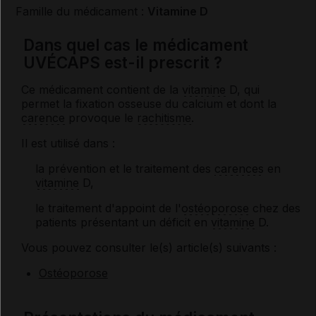
Famille du médicament :
Vitamine D
Dans quel cas le médicament
UVÉCAPS est-il prescrit ?
Ce médicament contient de la
vitamine
D, qui
permet la fixation osseuse du calcium et dont la
carence
provoque le
rachitisme
.
Il est utilisé dans :
la prévention et le traitement des
carences
en
vitamine
D,
le traitement d'appoint de l'
ostéoporose
chez des
patients présentant un déficit en
vitamine
D.
Vous pouvez consulter le(s) article(s) suivants :
Ostéoporose