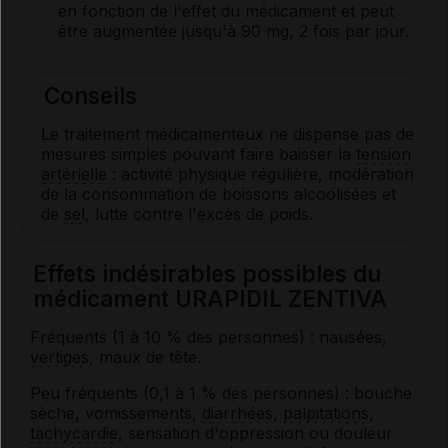
en fonction de l'effet du médicament et peut
être augmentée jusqu'à 90 mg, 2 fois par jour.
Conseils
Le traitement médicamenteux ne dispense pas de
mesures simples pouvant faire baisser la
tension
artérielle
: activité physique régulière, modération
de la consommation de boissons alcoolisées et
de
sel
, lutte contre l'excès de poids.
Effets indésirables possibles du
médicament URAPIDIL ZENTIVA
Fréquents (1 à 10 % des personnes) : nausées,
vertiges
, maux de tête.
Peu fréquents (0,1 à 1 % des personnes) : bouche
sèche, vomissements,
diarrhées
,
palpitations
,
tachycardie
, sensation d'oppression ou douleur