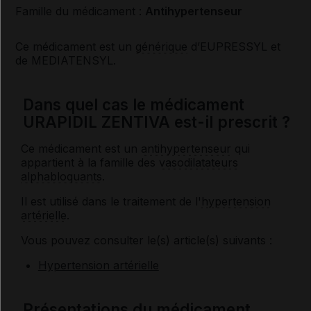
Famille du médicament :
Antihypertenseur
Ce médicament est un
générique
d’EUPRESSYL et
de MEDIATENSYL.
Dans quel cas le médicament
URAPIDIL ZENTIVA est-il prescrit ?
Ce médicament est un
antihypertenseur
qui
appartient à la famille des
vasodilatateurs
alphabloquants
.
Il est utilisé dans le traitement de l'
hypertension
artérielle
.
Vous pouvez consulter le(s) article(s) suivants :
Hypertension artérielle
Présentations du médicament