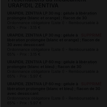
URAPIDIL ZENTIVA
URAPIDIL ZENTIVA
LP
30 mg : gélule à
libération
prolongée
(blanc et orange) ; flacon de 30
Ordonnance obligatoire (Liste I)
- Remboursable à
65%
- Prix : 3.15 €
URAPIDIL ZENTIVA
LP
30 mg : gélule à
SUPPRIMÉ
libération prolongée
(blanc et orange) ; flacon de
30 avec dessiccant
Ordonnance obligatoire (Liste I)
- Remboursable à
65%
- Prix : 3.15 €
URAPIDIL ZENTIVA
LP
60 mg : gélule à
libération
prolongée
(blanc et bleu) ; flacon de 30
Ordonnance obligatoire (Liste I)
- Remboursable à
65%
- Prix : 5.97 €
URAPIDIL ZENTIVA
LP
60 mg : gélule à
SUPPRIMÉ
libération prolongée
(blanc et bleu) ; flacon de 30
avec dessiccant
Ordonnance obligatoire (Liste I)
- Remboursable à
65%
- Prix : 5.97 €