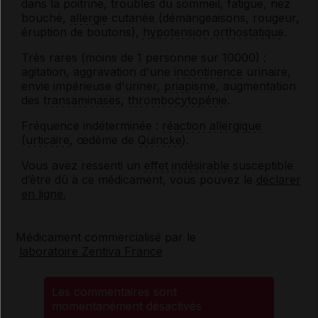
dans la poitrine, troubles du sommeil, fatigue, nez
bouché,
allergie
cutanée (démangeaisons, rougeur,
éruption de boutons),
hypotension orthostatique
.
Très rares (moins de 1 personne sur 10000) :
agitation, aggravation d'une
incontinence
urinaire,
envie impérieuse d'uriner,
priapisme
, augmentation
des
transaminases
,
thrombocytopénie
.
Fréquence indéterminée :
réaction allergique
(
urticaire
, œdème de
Quincke
).
Vous avez ressenti un
effet indésirable
susceptible
d’être dû à ce médicament, vous pouvez le
déclarer
en ligne.
Médicament commercialisé par le
laboratoire Zentiva France
Les commentaires sont
momentanément désactivés