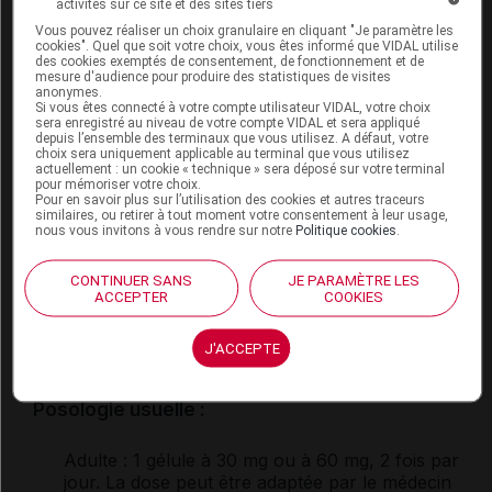
activités sur ce site et des sites tiers
par l'un ou l'autre de ces médicaments.
Vous pouvez réaliser un choix granulaire en cliquant "Je paramètre les
cookies". Quel que soit votre choix, vous êtes informé que VIDAL utilise
des cookies exemptés de consentement, de fonctionnement et de
Fertilité, grossesse et allaitement
mesure d'audience pour produire des statistiques de visites
anonymes.
Si vous êtes connecté à votre compte utilisateur VIDAL, votre choix
L'effet de ce médicament pendant la grossesse ou
sera enregistré au niveau de votre compte VIDAL et sera appliqué
depuis l’ensemble des terminaux que vous utilisez. A défaut, votre
l'allaitement est mal connu : seul votre médecin
choix sera uniquement applicable au terminal que vous utilisez
peut évaluer le risque éventuel de son utilisation
actuellement : un cookie « technique » sera déposé sur votre terminal
dans votre cas.
pour mémoriser votre choix.
Pour en savoir plus sur l’utilisation des cookies et autres traceurs
similaires, ou retirer à tout moment votre consentement à leur usage,
nous vous invitons à vous rendre sur notre
Politique cookies
.
Mode d'emploi et posologie du
médicament URAPIDIL ZENTIVA
CONTINUER SANS
JE PARAMÈTRE LES
ACCEPTER
COOKIES
Les gélules doivent être prises pendant les repas du
matin et du soir, et avalées telles quelles avec une
J'ACCEPTE
boisson sans être ouvertes, écrasées ou mâchées.
Posologie usuelle :
Adulte
: 1 gélule à 30 mg ou à 60 mg, 2 fois par
jour. La dose peut être adaptée par le médecin