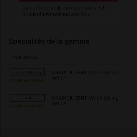
La publication de commentaires est
momentanément indisponible.
Spécialités de la gamme
VOIE ORALE
FICHE ABRÉGÉE
URAPIDIL ZENTIVA LP 30 mg
gél LP
COMMERCIALISÉ
FICHE ABRÉGÉE
URAPIDIL ZENTIVA LP 60 mg
gél LP
COMMERCIALISÉ