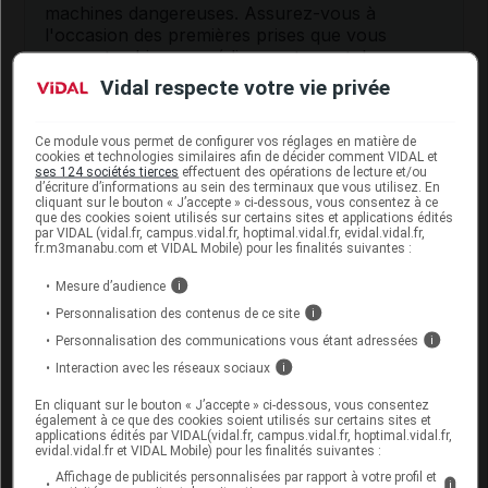
machines dangereuses. Assurez-vous à
l'occasion des premières prises que vous
supportez bien ce médicament avant de
conduire ou d'utiliser une machine.
Vidal respecte votre vie privée
Interactions du médicament
Ce module vous permet de configurer vos réglages en matière de
cookies et technologies similaires afin de décider comment VIDAL et
URAPIDIL ZENTIVA avec d'autres
ses 124 sociétés tierces
effectuent des opérations de lecture et/ou
d’écriture d’informations au sein des terminaux que vous utilisez. En
substances
cliquant sur le bouton « J’accepte » ci-dessous, vous consentez à ce
que des cookies soient utilisés sur certains sites et applications édités
par VIDAL (vidal.fr, campus.vidal.fr, hoptimal.vidal.fr, evidal.vidal.fr,
Ce médicament peut interagir avec les
fr.m3manabu.com et VIDAL Mobile) pour les finalités suivantes :
alphabloquants
utilisés pour traiter des problèmes
urinaires.
Mesure d’audience
i
Personnalisation des contenus de ce site
i
En outre, l'effet
antihypertenseur
de ce médicament
Personnalisation des communications vous étant adressées
i
peut être augmenté par certains médicaments tels
que les
neuroleptiques
, les
antidépresseurs
Interaction avec les réseaux sociaux
i
imipraminiques
, les dérivés nitrés, les médicaments
En cliquant sur le bouton « J’accepte » ci-dessous, vous consentez
utilisés pour les troubles de l'érection, les
également à ce que des cookies soient utilisés sur certains sites et
médicaments contenant du baclofène ou de la
applications édités par VIDAL(vidal.fr, campus.vidal.fr, hoptimal.vidal.fr,
cimétidine ; il peut être diminué par les
corticoïdes
.
evidal.vidal.fr et VIDAL Mobile) pour les finalités suivantes :
Votre médecin doit être informé si vous êtes traité
Affichage de publicités personnalisées par rapport à votre profil et
i