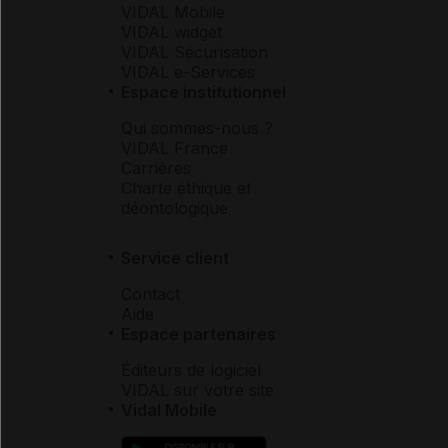
VIDAL Mobile
VIDAL widget
VIDAL Sécurisation
VIDAL e-Services
Espace institutionnel
Qui sommes-nous ?
VIDAL France
Carrières
Charte éthique et
déontologique
Service client
Contact
Aide
Espace partenaires
Éditeurs de logiciel
VIDAL sur votre site
Vidal Mobile