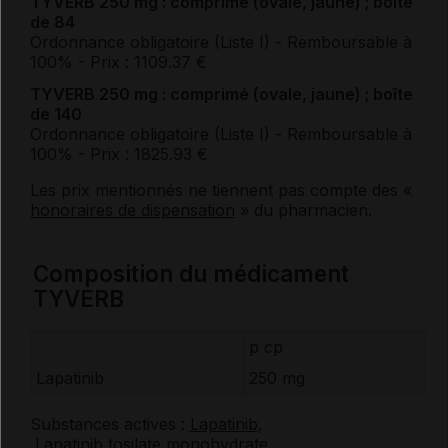
TYVERB 250 mg : comprimé (ovale, jaune) ; boîte
de 84
Ordonnance obligatoire (Liste I)
- Remboursable à
100%
- Prix : 1109.37 €
TYVERB 250 mg : comprimé (ovale, jaune) ; boîte
de 140
Ordonnance obligatoire (Liste I)
- Remboursable à
100%
- Prix : 1825.93 €
Les prix mentionnés ne tiennent pas compte des «
honoraires de dispensation
» du pharmacien.
Composition du médicament
TYVERB
p cp
Lapatinib
250 mg
Substances actives :
Lapatinib
,
Lapatinib tosilate monohydrate