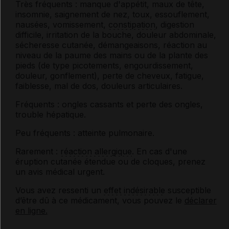
Très fréquents : manque d'appétit, maux de tête,
insomnie, saignement de nez, toux, essouflement,
nausées, vomissement,
constipation
, digestion
difficile, irritation de la bouche, douleur abdominale,
sécheresse cutanée, démangeaisons, réaction au
niveau de la paume des mains ou de la plante des
pieds (de type picotements, engourdissement,
douleur, gonflement), perte de cheveux, fatigue,
faiblesse, mal de dos, douleurs articulaires.
Fréquents : ongles cassants et perte des ongles,
trouble hépatique.
Peu fréquents : atteinte pulmonaire.
Rarement :
réaction allergique
. En cas d'une
éruption cutanée étendue ou de cloques, prenez
un avis médical urgent.
Vous avez ressenti un
effet indésirable
susceptible
d’être dû à ce médicament, vous pouvez le
déclarer
en ligne.