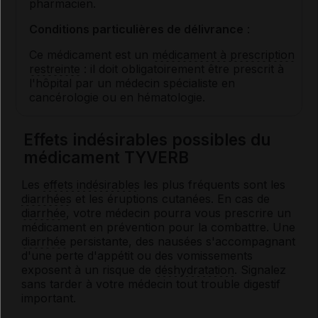
pharmacien.
Conditions particulières de délivrance
:
Ce médicament est un
médicament à prescription
restreinte
: il doit obligatoirement être prescrit à
l'hôpital par un médecin spécialiste en
cancérologie ou en hématologie.
Effets indésirables possibles du
médicament TYVERB
Les
effets indésirables
les plus fréquents sont les
diarrhées
et les éruptions cutanées. En cas de
diarrhée
, votre médecin pourra vous prescrire un
médicament en prévention pour la combattre. Une
diarrhée
persistante, des nausées s'accompagnant
d'une perte d'appétit ou des vomissements
exposent à un risque de
déshydratation
. Signalez
sans tarder à votre médecin tout trouble digestif
important.