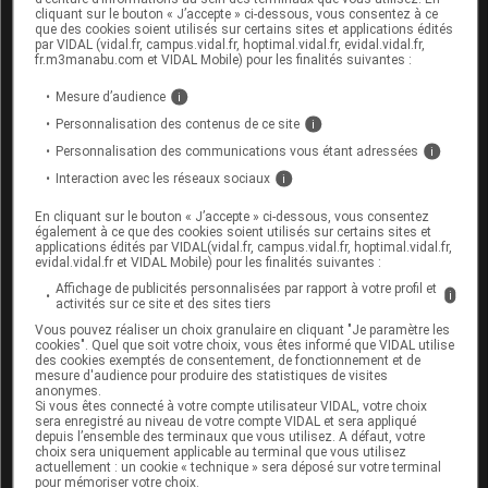
cliquant sur le bouton « J’accepte » ci-dessous, vous consentez à ce
que des cookies soient utilisés sur certains sites et applications édités
par VIDAL (vidal.fr, campus.vidal.fr, hoptimal.vidal.fr, evidal.vidal.fr,
Fertilité, grossesse et allaitement
fr.m3manabu.com et VIDAL Mobile) pour les finalités suivantes :
Grossesse :
Mesure d’audience
i
Personnalisation des contenus de ce site
i
L'effet de ce médicament pendant la grossesse est
Personnalisation des communications vous étant adressées
i
mal connu. Il ne doit pas être utilisé pendant la
Interaction avec les réseaux sociaux
i
grossesse, sauf en cas de nécessité absolue. Une
contraception efficace est nécessaire pendant le
En cliquant sur le bouton « J’accepte » ci-dessous, vous consentez
traitemen.
également à ce que des cookies soient utilisés sur certains sites et
applications édités par VIDAL(vidal.fr, campus.vidal.fr, hoptimal.vidal.fr,
evidal.vidal.fr et VIDAL Mobile) pour les finalités suivantes :
Allaitement :
Affichage de publicités personnalisées par rapport à votre profil et
i
activités sur ce site et des sites tiers
L'allaitement est déconseillé pendant le traitement.
Vous pouvez réaliser un choix granulaire en cliquant "Je paramètre les
cookies". Quel que soit votre choix, vous êtes informé que VIDAL utilise
des cookies exemptés de consentement, de fonctionnement et de
mesure d'audience pour produire des statistiques de visites
Mode d'emploi et posologie du
anonymes.
Si vous êtes connecté à votre compte utilisateur VIDAL, votre choix
médicament TYVERB
sera enregistré au niveau de votre compte VIDAL et sera appliqué
depuis l’ensemble des terminaux que vous utilisez. A défaut, votre
choix sera uniquement applicable au terminal que vous utilisez
Les comprimés doivent être avalés avec un grand
actuellement : un cookie « technique » sera déposé sur votre terminal
verre d'eau en dehors des repas (au moins 1 heure
pour mémoriser votre choix.