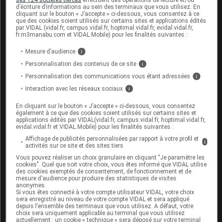
d’écriture d’informations au sein des terminaux que vous utilisez. En
Les données disponibles ne permetttent pas de
cliquant sur le bouton « J’accepte » ci-dessous, vous consentez à ce
savoir si ce médicament passe dans le lait
que des cookies soient utilisés sur certains sites et applications édités
maternel. Par prudence, il est déconseillé chez la
par VIDAL (vidal.fr, campus.vidal.fr, hoptimal.vidal.fr, evidal.vidal.fr,
fr.m3manabu.com et VIDAL Mobile) pour les finalités suivantes :
femme qui allaite.
Mesure d’audience
i
Personnalisation des contenus de ce site
i
Mode d'emploi et posologie du
Personnalisation des communications vous étant adressées
i
médicament TRIMÉBUTINE ARROW
Interaction avec les réseaux sociaux
i
GÉNÉRIQUES
En cliquant sur le bouton « J’accepte » ci-dessous, vous consentez
Les comprimés doivent être avalés avec un verre
également à ce que des cookies soient utilisés sur certains sites et
applications édités par VIDAL(vidal.fr, campus.vidal.fr, hoptimal.vidal.fr,
d'eau.
evidal.vidal.fr et VIDAL Mobile) pour les finalités suivantes :
Affichage de publicités personnalisées par rapport à votre profil et
Posologie usuelle :
i
activités sur ce site et des sites tiers
Vous pouvez réaliser un choix granulaire en cliquant "Je paramètre les
Adulte
: 1 comprimé, 3 fois par jour. Dans
cookies". Quel que soit votre choix, vous êtes informé que VIDAL utilise
des cookies exemptés de consentement, de fonctionnement et de
certains cas, la
posologie
peut être augmentée
mesure d'audience pour produire des statistiques de visites
à 6 comprimés par jour.
anonymes.
Si vous êtes connecté à votre compte utilisateur VIDAL, votre choix
sera enregistré au niveau de votre compte VIDAL et sera appliqué
depuis l’ensemble des terminaux que vous utilisez. A défaut, votre
choix sera uniquement applicable au terminal que vous utilisez
Conseils
actuellement : un cookie « technique » sera déposé sur votre terminal