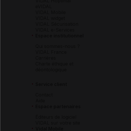
VIDAL Hoptimal
eVIDAL
VIDAL Mobile
VIDAL widget
VIDAL Sécurisation
VIDAL e-Services
Espace institutionnel
Qui sommes-nous ?
VIDAL France
Carrières
Charte éthique et
déontologique
Service client
Contact
Aide
Espace partenaires
Éditeurs de logiciel
VIDAL sur votre site
Vidal Mobile