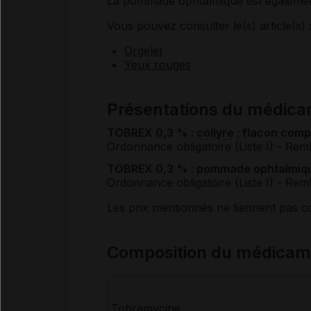
La pommade ophtalmique est également u
Vous pouvez consulter le(s) article(s) 
Orgelet
Yeux rouges
Présentations du médic
TOBREX 0,3 % :
collyre
; flacon comp
Ordonnance obligatoire (Liste I)
- Rem
TOBREX 0,3 % : pommade ophtalmique
Ordonnance obligatoire (Liste I)
- Rem
Les prix mentionnés ne tiennent pas 
Composition du médica
Tobramycine