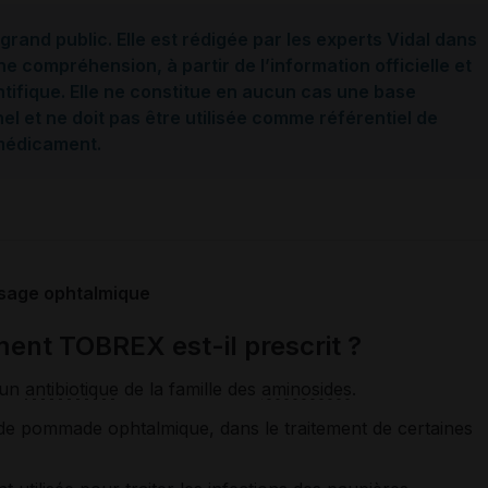
grand public. Elle est rédigée par les experts Vidal dans
ne compréhension, à partir de l’information officielle et
ntifique. Elle ne constitue en aucun cas une base
l et ne doit pas être utilisée comme référentiel de
 médicament.
usage ophtalmique
ent TOBREX est-il prescrit ?
 un
antibiotique
de la famille des
aminosides
.
e pommade ophtalmique, dans le traitement de certaines