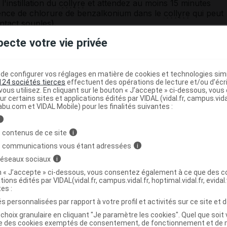
 l'instillation du
collyre
et attendez au moins 15 minutes
sence de chlorure de benzalkonium dans le
collyre
qui peut
ontact
souples).
pecte votre vie privée
atteint de
myasthénie
ou de
maladie de Parkinson
.
e par l'instillation du
collyre
ou l'application de la
andé d'attendre que la vision redevienne normale avant d
e configurer vos réglages en matière de cookies et technologies simil
 à risque.
124 sociétés tierces
effectuent des opérations de lecture et/ou d’écr
ous utilisez. En cliquant sur le bouton « J’accepte » ci-dessous, vou
ur certains sites et applications édités par VIDAL (vidal.fr, campus.vidal.
abu.com et VIDAL Mobile) pour les finalités suivantes :
ent TOBREX avec d'autres substances
i
es
, respectez un intervalle d'au moins 5 minutes entre les
 contenus de ce site
i
oit être administrée en dernier.
s communications vous étant adressées
i
i vous prenez d'autres
aminosides
utilisés par
voie
 réseaux sociaux
i
le des polymyxines, un
diurétique
, une
chimiothérapie
on « J’accepte » ci-dessous, vous consentez également à ce que des co
enant de l'amphotéricine B.
tions édités par VIDAL(vidal.fr, campus.vidal.fr, hoptimal.vidal.fr, evidal.
tes :
s personnalisées par rapport à votre profil et activités sur ce site et d
laitement
choix granulaire en cliquant "Je paramètre les cookies". Quel que soit 
ise des cookies exemptés de consentement, de fonctionnement et de 