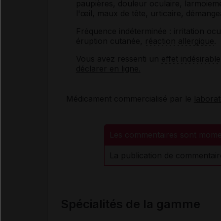
paupières, douleur oculaire, larmoiem
l'œil, maux de tête,
urticaire
, démangea
Fréquence indéterminée : irritation ocu
éruption cutanée,
réaction allergique
.
Vous avez ressenti un
effet indésirable
déclarer en ligne.
Médicament commercialisé par le
labora
Les commentaires sont mome
La publication de commentair
Spécialités de la gamme