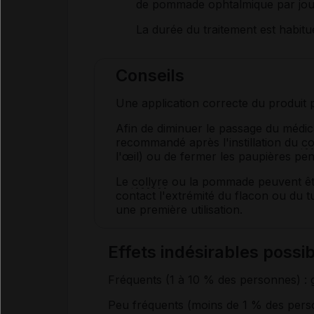
de pommade ophtalmique par jou
La durée du traitement est habitu
Conseils
Une application correcte du produit p
Afin de diminuer le passage du médica
recommandé après l'instillation du
co
l'œil) ou de fermer les paupières pe
Le
collyre
ou la pommade peuvent être
contact l'extrémité du flacon ou du t
une première utilisation.
Effets indésirables pos
Fréquents (1 à 10 % des personnes) : g
Peu fréquents (moins de 1 % des pers