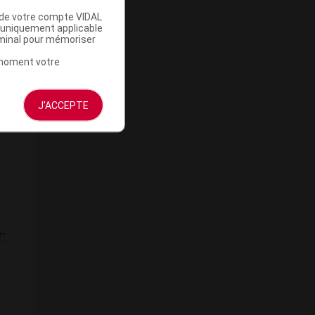
u de votre compte VIDAL
a uniquement applicable
r
rminal pour mémoriser
t moment votre
J'ACCEPTE
e-
s