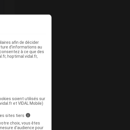
e
aires afin de décider
iture d’informations au
s consentez à ce que des
fr, hoptimal.vidal.fr,
okies soient utilisés sur
vidal.fr et VIDAL Mobile)
es sites tiers
i
votre choix, vous êtes
mesure d'audience pour