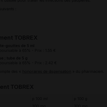
tilisée pour traiter les infections des paupières.
suivants :
ament TOBREX
te-
gouttes
de 5 ml
boursable à 65%
- Prix : 1.55 €
 ; tube de 5 g
boursable à 65%
- Prix : 2.42 €
compte des «
honoraires de dispensation
» du pharmacien.
ment TOBREX
p 100 ml
p 100 g
300 mg
300 mg