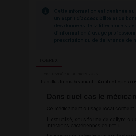
Cette information est destinée au 
un esprit d’accessibilité et de bon
des données de la littérature scie
d’information à usage professionne
prescription ou de délivrance de
TOBREX
Fiche révisée le 30 mars 2026
Famille du médicament :
Antibiotique à 
Dans quel cas le médicam
Ce médicament d'usage local contient
Il est utilisé, sous forme de
collyre
ou d
infections bactériennes de l'œil.