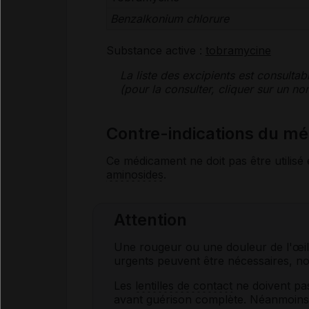
Benzalkonium chlorure
Substance active :
tobramycine
La liste des
excipients
est consultab
(pour la consulter, cliquer sur un 
Contre-indications du 
Ce médicament ne doit pas être utilisé 
aminosides
.
Attention
Une rougeur ou une douleur de l'œil
urgents peuvent être nécessaires, no
Les
lentilles de contact
ne doivent pas 
avant guérison complète. Néanmoins,