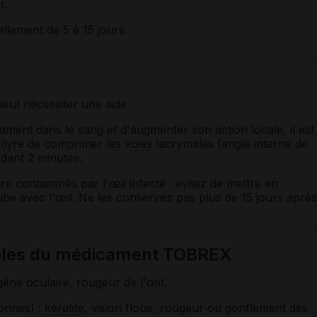
r.
ellement de 5 à 15 jours.
eut nécessiter une aide.
ment dans le sang et d'augmenter son action locale, il est
llyre
de comprimer les
voies
lacrymales (angle interne de
ndant 2 minutes.
 contaminés par l'œil infecté : évitez de mettre en
ube avec l'œil. Ne les conservez pas plus de 15 jours après
sibles du médicament TOBREX
êne oculaire, rougeur de l'œil.
onnes) :
kératite
, vision floue, rougeur ou gonflement des