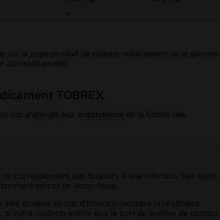
+
le sur la page produit de chaque médicament de la gamme
nom du médicament).
médicament TOBREX
en cas d'
allergie
aux
antibiotiques
de la famille des
 ne correspondent pas toujours à une infection. Des soins
tamment en cas de vision floue.
être portées en cas d'infection oculaire ni réutilisées
 si votre médecin estime que le port de
lentilles de contact