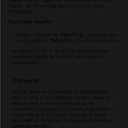
TIMOPTOL
LP
: agiter en retournant une fois le
flacon, afin d'homogénéiser le
collyre
avant
l'instillation.
Posologie usuelle :
Adulte
: 1
goutte
de
TIMOPTOL
, 2 fois par jour
ou 1
goutte
de
TIMOPTOL
LP
, une fois par jour.
La solution (0,25 % ou 0,5 %) est choisie par
l'ophtalmologiste en fonction de la
tension
intraoculaire
.
Conseils
Afin de diminuer le passage du
bêtabloquant
dans le sang et d'augmenter l'action locale du
médicament, il est recommandé après
l'instillation d'appuyer avec votre doigt entre
l'œil traité et le nez (pour obstruer le canal
lacrymal) ou de fermer les paupières pendant
quelques minutes.