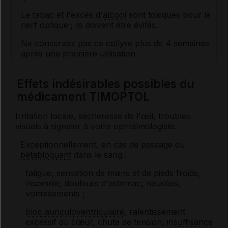
Le tabac et l'excès d'
alcool
sont toxiques pour le
nerf optique ; ils doivent être évités.
Ne conservez pas ce
collyre
plus de 4 semaines
après une première utilisation.
Effets indésirables possibles du
médicament TIMOPTOL
Irritation locale, sécheresse de l'œil, troubles
visuels à signaler à votre ophtalmologiste.
Exceptionnellement, en cas de passage du
bêtabloquant
dans le sang :
fatigue, sensation de mains et de pieds froids,
insomnie, douleurs d'estomac, nausées,
vomissements ;
bloc auriculoventriculaire
, ralentissement
excessif du cœur, chute de tension,
insuffisance