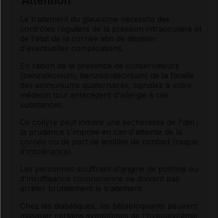
Attention
Le traitement du
glaucome
nécessite des
contrôles réguliers de la pression intraoculaire et
de l'état de la
cornée
afin de dépister
d'éventuelles complications.
En raison de la présence de conservateurs
(benzalkonium, benzododécinium) de la famille
des
ammoniums quaternaires
, signalez à votre
médecin tout
antécédent
d'
allergie
à ces
substances.
Ce
collyre
peut induire une sécheresse de l'œil ;
la prudence s'impose en cas d'atteinte de la
cornée
ou de port de
lentilles de contact
(risque
d'
intolérance
).
Les personnes souffrant d'
angine de poitrine
ou
d'
insuffisance coronarienne
ne doivent pas
arrêter brutalement le traitement.
Chez les diabétiques, les
bêtabloquants
peuvent
masquer certains
symptômes
de l'
hypoglycémie