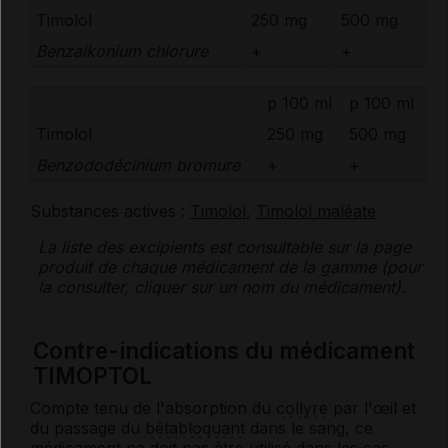
Timolol
250 mg
500 mg
Benzalkonium chlorure
+
+
p 100 ml
p 100 ml
Timolol
250 mg
500 mg
Benzododécinium bromure
+
+
Substances actives :
Timolol
,
Timolol maléate
La liste des
excipients
est consultable sur la page
produit de chaque médicament de la gamme (pour
la consulter, cliquer sur un nom du médicament).
Contre-indications du médicament
TIMOPTOL
Compte tenu de l'absorption du
collyre
par l'œil et
du passage du
bêtabloquant
dans le sang, ce