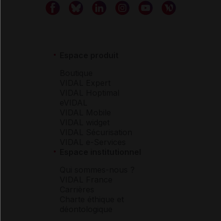
Espace produit
Boutique
VIDAL Expert
VIDAL Hoptimal
eVIDAL
VIDAL Mobile
VIDAL widget
VIDAL Sécurisation
VIDAL e-Services
Espace institutionnel
Qui sommes-nous ?
VIDAL France
Carrières
Charte éthique et
déontologique