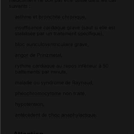
médicament ne doit pas être utilisé dans les cas
suivants :
asthme
et
bronchite chronique
,
insuffisance cardiaque
grave (sauf si elle est
stabilisée par un traitement spécifique),
bloc auriculoventriculaire
grave,
angor
de
Prinzmetal
,
rythme cardiaque au repos inférieur à 50
battements par minute,
maladie ou syndrome de
Raynaud
,
phéochromocytome
non traité,
hypotension
,
antécédent
de
choc anaphylactique
.