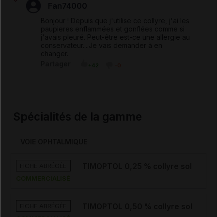
Fan74000
Bonjour ! Depuis que j'utilise ce collyre, j'ai les
paupieres enflammées et gonflées comme si
j'avais pleuré. Peut-être est-ce une allergie au
conservateur....Je vais demander à en
changer.
Partager
+42
-0
Spécialités de la gamme
VOIE OPHTALMIQUE
FICHE ABRÉGÉE
TIMOPTOL 0,25 % collyre sol
COMMERCIALISÉ
FICHE ABRÉGÉE
TIMOPTOL 0,50 % collyre sol