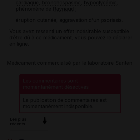
cardiaque
,
bronchospasme
,
hypoglycémie
,
phénomène de
Raynaud
;
éruption cutanée, aggravation d'un
psoriasis
.
Vous avez ressenti un
effet indésirable
susceptible
d’être dû à ce médicament, vous pouvez le
déclarer
en ligne.
Médicament commercialisé par le
laboratoire Santen
Les commentaires sont
momentanément désactivés
La publication de commentaires est
momentanément indisponible.
Les plus
récents