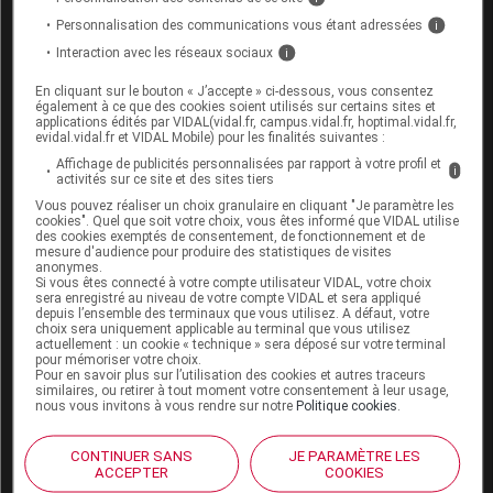
Informez votre médecin si vous prenez un
Personnalisation des communications vous étant adressées
i
antidiabétique
, un
antihypertenseur
(clonidine,
méthyldopa, guanfacine, moxonidine, rilménidine),
Interaction avec les réseaux sociaux
i
un
AINS
, un
alphabloquant
(utilisé dans les
En cliquant sur le bouton « J’accepte » ci-dessous, vous consentez
troubles de la
prostate
ou dans l'hypertension), un
également à ce que des cookies soient utilisés sur certains sites et
antidépresseur imipraminique
, un
neuroleptique
ou
applications édités par VIDAL(vidal.fr, campus.vidal.fr, hoptimal.vidal.fr,
evidal.vidal.fr et VIDAL Mobile) pour les finalités suivantes :
un médicament contenant l'une des substances
suivantes : quinidine, hydroquinidine, disopyramide,
Affichage de publicités personnalisées par rapport à votre profil et
i
activités sur ce site et des sites tiers
propafénone, dipyridamole ou lidocaïne injectable.
Vous pouvez réaliser un choix granulaire en cliquant "Je paramètre les
cookies". Quel que soit votre choix, vous êtes informé que VIDAL utilise
des cookies exemptés de consentement, de fonctionnement et de
Fertilité, grossesse et allaitement
mesure d'audience pour produire des statistiques de visites
anonymes.
Si vous êtes connecté à votre compte utilisateur VIDAL, votre choix
Grossesse :
sera enregistré au niveau de votre compte VIDAL et sera appliqué
depuis l’ensemble des terminaux que vous utilisez. A défaut, votre
choix sera uniquement applicable au terminal que vous utilisez
Les études disponibles n'ont pas mis en évidence
actuellement : un cookie « technique » sera déposé sur votre terminal
pour mémoriser votre choix.
de malformations chez l'enfant à naître lors de
Pour en savoir plus sur l’utilisation des cookies et autres traceurs
l'utilisation de différents
bêtabloquants
chez la
similaires, ou retirer à tout moment votre consentement à leur usage,
nous vous invitons à vous rendre sur notre
Politique cookies
.
femme enceinte. En cas désir de grossesse ou si
une grossesse survient alors que vous prenez ce
médicament, consultez votre médecin pour qu'il
CONTINUER SANS
JE PARAMÈTRE LES
ACCEPTER
COOKIES
évalue le risque éventuel dans votre cas. Si le