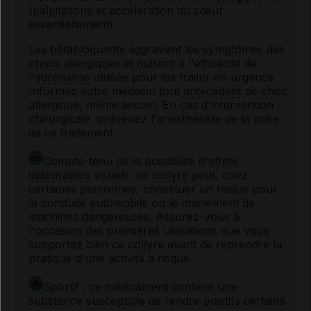
(
palpitations
et accélération du cœur
essentiellement).
Les
bêtabloquants
aggravent les
symptômes
des
chocs
allergiques et nuisent à l'efficacité de
l'
adrénaline
utilisée pour les traiter en urgence.
Informez votre médecin tout
antécédent
de
choc
allergique, même ancien. En cas d'intervention
chirurgicale, prévenez l'anesthésiste de la prise
de ce traitement.
Compte-tenu de la possibilité d'
effets
indésirables
visuels, ce
collyre
peut, chez
certaines personnes, constituer un risque pour
la conduite automobile ou le maniement de
machines dangereuses. Assurez-vous à
l'occasion des premières utilisations que vous
supportez bien ce
collyre
avant de reprendre la
pratique d'une activité à risque.
Sportif : ce médicament contient une
substance susceptible de rendre positifs certains