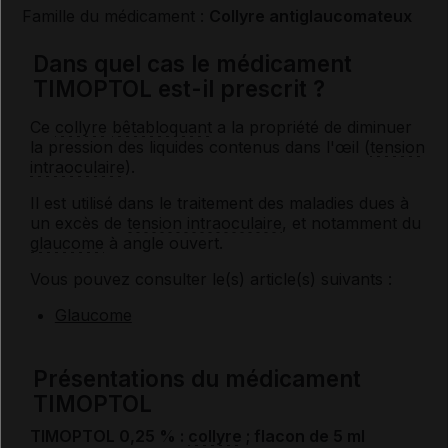
Famille du médicament :
Collyre antiglaucomateux
Dans quel cas le médicament
TIMOPTOL est-il prescrit ?
Ce
collyre
bêtabloquant
a la propriété de diminuer
la pression des liquides contenus dans l'œil (
tension
intraoculaire
).
Il est utilisé dans le traitement des maladies dues à
un excès de
tension intraoculaire
, et notamment du
glaucome
à angle ouvert.
Vous pouvez consulter le(s) article(s) suivants :
Glaucome
Présentations du médicament
TIMOPTOL
TIMOPTOL 0,25 % :
collyre
; flacon de 5 ml