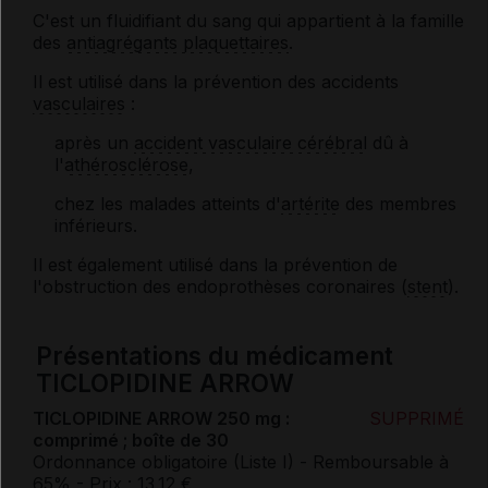
C'est un fluidifiant du sang qui appartient à la famille
des
antiagrégants plaquettaires
.
Il est utilisé dans la prévention des accidents
vasculaires
:
après un
accident vasculaire cérébral
dû à
l'
athérosclérose
,
chez les malades atteints d'
artérite
des membres
inférieurs.
Il est également utilisé dans la prévention de
l'obstruction des endoprothèses coronaires (
stent
).
Présentations du médicament
TICLOPIDINE ARROW
TICLOPIDINE ARROW 250 mg :
SUPPRIMÉ
comprimé ; boîte de 30
Ordonnance obligatoire (Liste I)
- Remboursable à
65%
- Prix : 13.12 €