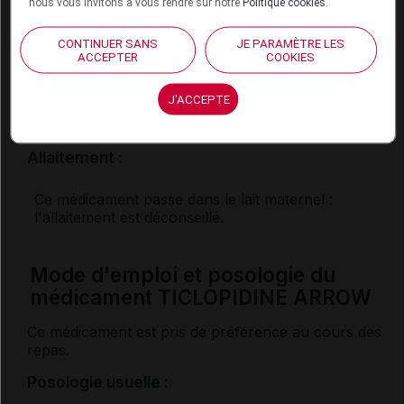
nous vous invitons à vous rendre sur notre
Politique cookies
.
Fertilité, grossesse et allaitement
CONTINUER SANS
JE PARAMÈTRE LES
Grossesse :
ACCEPTER
COOKIES
L'effet de ce médicament pendant la grossesse est
J'ACCEPTE
mal connu : seul votre médecin peut évaluer le
risque éventuel de son utilisation dans votre cas.
Allaitement :
Ce médicament passe dans le lait maternel :
l'allaitement est déconseillé.
Mode d'emploi et posologie du
médicament TICLOPIDINE ARROW
Ce médicament est pris de préférence au cours des
repas.
Posologie usuelle :