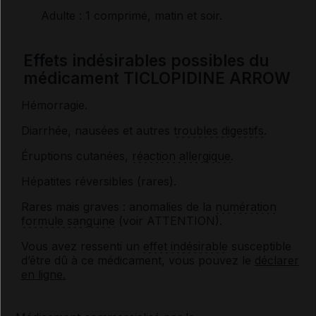
Adulte
: 1 comprimé, matin et soir.
Effets indésirables possibles du
médicament TICLOPIDINE ARROW
Hémorragie.
Diarrhée, nausées et autres
troubles digestifs
.
Éruptions cutanées,
réaction allergique
.
Hépatites réversibles (rares).
Rares mais graves : anomalies de la
numération
formule sanguine
(voir ATTENTION).
Vous avez ressenti un
effet indésirable
susceptible
d’être dû à ce médicament, vous pouvez le
déclarer
en ligne.