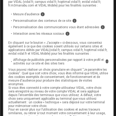
par VIDAL (vidal.fr, campus.vidal.fr, hoptimal.vidal.fr, evidal.vidal.fr,
fr.m3manabu.com et VIDAL Mobile) pour les finalités suivantes :
Des précautions sont nécessaires en cas
d'
insuffisance hépatique
.
Mesure d’audience
i
L'effet du médicament persiste une semaine
Personnalisation des contenus de ce site
i
après son arrêt.
Personnalisation des communications vous étant adressées
i
Interaction avec les réseaux sociaux
i
Avant une intervention chirurgicale, il convient
de prévenir l'anesthésiste de la prise du
En cliquant sur le bouton « J’accepte » ci-dessous, vous consentez
médicament au moins une semaine avant
également à ce que des cookies soient utilisés sur certains sites et
applications édités par VIDAL(vidal.fr, campus.vidal.fr, hoptimal.vidal.fr,
l'opération.
evidal.vidal.fr et VIDAL Mobile) pour les finalités suivantes :
Affichage de publicités personnalisées par rapport à votre profil et
i
activités sur ce site et des sites tiers
Interactions du médicament
Vous pouvez réaliser un choix granulaire en cliquant "Je paramètre les
TICLOPIDINE ARROW avec d'autres
cookies". Quel que soit votre choix, vous êtes informé que VIDAL utilise
des cookies exemptés de consentement, de fonctionnement et de
substances
mesure d'audience pour produire des statistiques de visites
anonymes.
Si vous êtes connecté à votre compte utilisateur VIDAL, votre choix
Informez votre médecin si vous prenez de
sera enregistré au niveau de votre compte VIDAL et sera appliqué
l'aspirine, un
AINS
, un
anticoagulant
, ou un
depuis l’ensemble des terminaux que vous utilisez. A défaut, votre
choix sera uniquement applicable au terminal que vous utilisez
médicament contenant de la théophylline ou de la
actuellement : un cookie « technique » sera déposé sur votre terminal
phénytoïne.
pour mémoriser votre choix.
Pour en savoir plus sur l’utilisation des cookies et autres traceurs
similaires, ou retirer à tout moment votre consentement à leur usage,