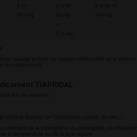
p cp
p grad
p amp inj
100 mg
25 mg
100 mg
+
1,13 mg
te
le sur la page produit de chaque médicament de la gamme
nom du médicament).
édicament TIAPRIDAL
dans les cas suivants :
prolactine
(
tumeur
de l'
hypophyse
,
cancer
du sein...) ;
 contenant de la cabergoline, du quinagolide, du citalopra
, de la dompéridone ou de la pipéraquine.