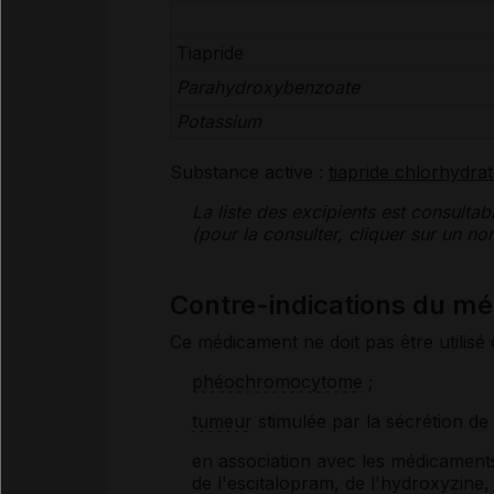
Tiapride
Parahydroxybenzoate
Potassium
Substance active :
tiapride chlorhydra
La liste des
excipients
est consultab
(pour la consulter, cliquer sur un 
Contre-indications du m
Ce médicament ne doit pas être utilisé 
phéochromocytome
;
tumeur
stimulée par la sécrétion de
en association avec les médicaments
de l'escitalopram, de l'hydroxyzine