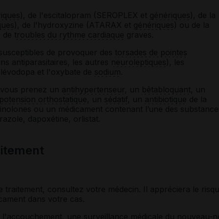
iques
), de l'escitalopram (SEROPLEX et
génériques
), de la
ques
), de l'hydroxyzine (ATARAX et
génériques
) ou de la
e de
troubles du rythme cardiaque
graves.
s susceptibles de provoquer des
torsades de pointes
ins antiparasitaires, les autres
neuroleptiques
), les
a lévodopa et l'oxybate de
sodium
.
i vous prenez un
antihypertenseur
, un
bêtabloquant
, un
potension orthostatique
, un
sédatif
, un
antibiotique
de la
inolones ou un médicament contenant l’une des substance
razole, dapoxétine, orlistat.
laitement
 traitement, consultez votre médecin. Il appréciera le risq
dicament dans votre cas.
u'à l'accouchement, une surveillance médicale du nouveau-n