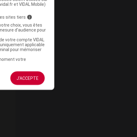
vidal.fr et VIDAL Mobile)
es sites tiers
i
votre choix, vous êtes
mesure d'audience pour
u de votre compte VIDAL
a uniquement applicable
rminal pour mémoriser
t moment votre
J'ACCEPTE