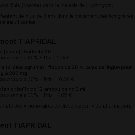
ontrôlés (
chorée
) dans la maladie de
Huntington
.
t l'enfant de plus de 3 ans dans le traitement des tics graves
té insuffisantes.
ament TIAPRIDAL
e
(blanc) ; boîte de 20
boursable à 30%
- Prix : 2.15 €
le (arôme agrume) ; flacon de 30 ml avec seringue pour
mg à 200 mg
boursable à 30%
- Prix : 10.09 €
ctable ; boîte de 12 ampoules de 2 ml
boursable à 30%
- Prix : 4.09 €
compte des «
honoraires de dispensation
» du pharmacien.
ent TIAPRIDAL