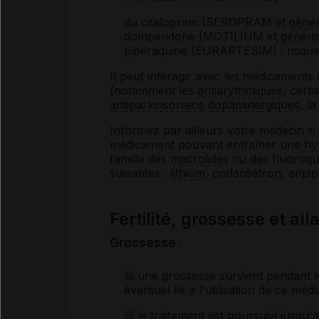
du citalopram (SEROPRAM et
génér
dompéridone (MOTILIUM et
généri
pipéraquine (EURARTESIM) : risqu
Il peut interagir avec les médicament
(notamment les
antiarythmiques
, certa
antiparkinsoniens
dopaminergiques
, l
Informez par ailleurs votre médecin s
médicament pouvant entraîner une
hy
famille des
macrolides
ou des fluoroqu
suivantes :
lithium
, ondansétron, aripip
Fertilité, grossesse et al
Grossesse :
Si une grossesse survient pendant le
éventuel lié à l'utilisation de ce mé
Si le traitement est poursuivi jusq