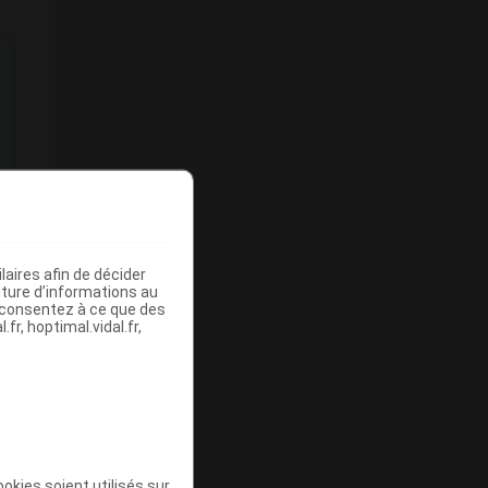
aires afin de décider
iture d’informations au
s consentez à ce que des
fr, hoptimal.vidal.fr,
okies soient utilisés sur