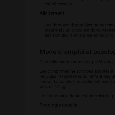
est nécessaire.
Allaitement :
Les données disponibles ne permette
maternel ; un choix est donc nécessa
décision devra être prise en accord
Mode d'emploi et posol
Ce médicament est pris de préférence 
Les comprimés ne sont pas adaptés à l'
les
voies
respiratoires si l'enfant dégl
route). La solution buvable est mieux 
plus de 17 kg.
La solution injectable est administrée 
Posologie usuelle :