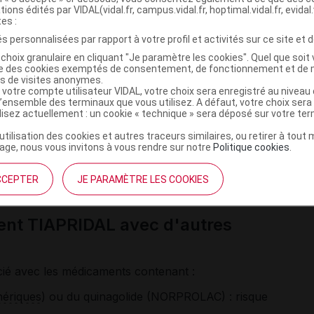
ales avec vomissements ou
diarrhée
nécessitent un avis
tions édités par VIDAL(vidal.fr, campus.vidal.fr, hoptimal.vidal.fr, evidal.
tes :
s personnalisées par rapport à votre profil et activités sur ce site et d
les blancs
dans le sang : une analyse de sang doit être
ion ou de fièvre inexpliquée qui peut traduire cette
choix granulaire en cliquant "Je paramètre les cookies". Quel que soit 
ise des cookies exemptés de consentement, de fonctionnement et de 
es de visites anonymes.
 votre compte utilisateur VIDAL, votre choix sera enregistré au nivea
gmentation du risque de somnolence et du risque de
troubles
l’ensemble des terminaux que vous utilisez. A défaut, votre choix ser
ilisez actuellement : un cookie « technique » sera déposé sur votre te
’utilisation des cookies et autres traceurs similaires, ou retirer à tou
omnolence, parfois intense chez certaines personnes.
ge, nous vous invitons à vous rendre sur notre
Politique cookies
.
e par la prise d'
alcool
ou d'autres médicaments
sédatifs
.
nes dangereuses sont fortement déconseillées, surtout dans
CCEPTER
JE PARAMÈTRE LES COOKIES
dicament.
ent TIAPRIDAL avec d'autres
cié avec les médicaments contenant :
nériques
) ou du quinagolide (NORPROLAC) : risque