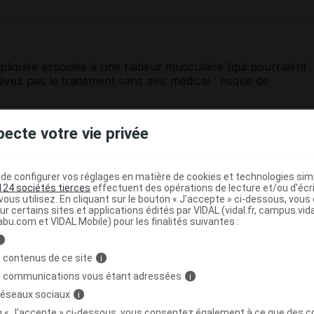
pliquée associée à une raideur musculaire (qui pourraient
vez pas le traitement sans avis médical : risque de
 ne doit pas être utilisé en cas de
maladie de Parkinson
.
pecte votre vie privée
 de pointes
(telles qu'un ralentissement important du cœur,
 le sang ou la prise d'autres médicaments susceptibles de
ardiaque
) doivent être signalées au médecin ; un
e configurer vos réglages en matière de cookies et technologies simil
ituellement recommandé avant de débuter le traitement.
124 sociétés tierces
effectuent des opérations de lecture et/ou d’écr
ous utilisez. En cliquant sur le bouton « J’accepte » ci-dessous, vou
ur certains sites et applications édités par VIDAL (vidal.fr, campus.vidal.
z les personnes ayant des risques d'
accident vasculaire
abu.com et VIDAL Mobile) pour les finalités suivantes :
une épilepsie, une
insuffisance rénale
et chez la personne
, de tendance aux
vertiges
ou aux baisses de tension.
i
 contenus de ce site
i
médicament peut rarement être à l'origine :
s communications vous étant adressées
i
stinal
et provoquer une
constipation
, voire une occlusion
 réseaux sociaux
i
ve de l'intestin : une
constipation
persistante ou
on « J’accepte » ci-dessous, vous consentez également à ce que des co