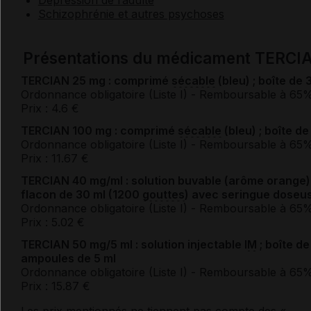
Schizophrénie et autres psychoses
Présentations du médicament TERCI
TERCIAN 25 mg : comprimé
sécable
(bleu) ; boîte de 
Ordonnance obligatoire (Liste I)
- Remboursable à 65
Prix : 4.6 €
TERCIAN 100 mg : comprimé
sécable
(bleu) ; boîte de
Ordonnance obligatoire (Liste I)
- Remboursable à 65
Prix : 11.67 €
TERCIAN 40 mg/ml : solution buvable (arôme orange) 
flacon de 30 ml (1200
gouttes
) avec seringue doseu
Ordonnance obligatoire (Liste I)
- Remboursable à 65
Prix : 5.02 €
TERCIAN 50 mg/5 ml : solution injectable
IM
; boîte de
ampoules de 5 ml
Ordonnance obligatoire (Liste I)
- Remboursable à 65
Prix : 15.87 €
Les prix mentionnés ne tiennent pas compte des «