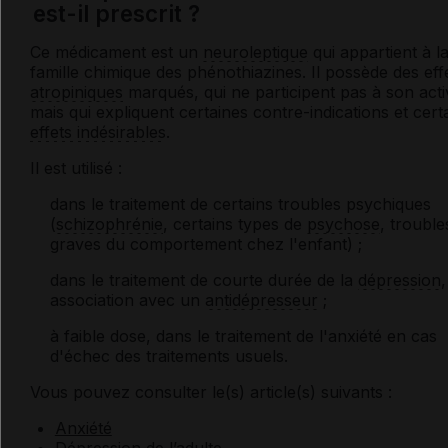
est-il prescrit ?
Ce médicament est un
neuroleptique
qui appartient à l
famille chimique des phénothiazines. Il possède des eff
atropiniques
marqués, qui ne participent pas à son activ
mais qui expliquent certaines contre-indications et cert
effets indésirables
.
Il est utilisé :
dans le traitement de certains troubles psychiques
(
schizophrénie
, certains types de
psychose
, trouble
graves du comportement chez l'enfant) ;
dans le traitement de courte durée de la
dépression
association avec un
antidépresseur
;
à faible dose, dans le traitement de l'anxiété en cas
d'échec des traitements usuels.
Vous pouvez consulter le(s) article(s) suivants :
Anxiété
Dépression de l’adulte