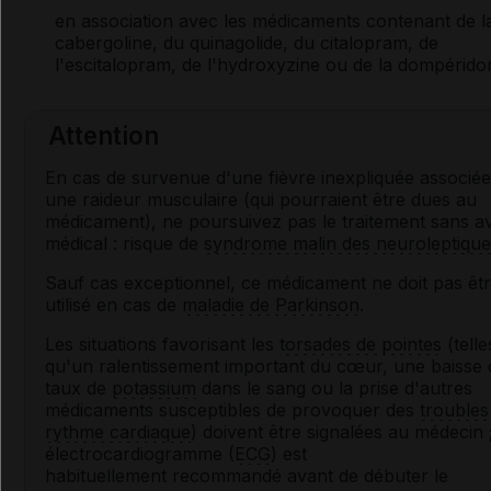
en association avec les médicaments contenant de l
cabergoline, du quinagolide, du citalopram, de
l'escitalopram, de l'hydroxyzine ou de la dompérido
Attention
En cas de survenue d'une fièvre inexpliquée associée
une raideur musculaire (qui pourraient être dues au
médicament), ne poursuivez pas le traitement sans av
médical : risque de
syndrome malin des neuroleptique
Sauf cas exceptionnel, ce médicament ne doit pas êt
utilisé en cas de
maladie de Parkinson
.
Les situations favorisant les
torsades de pointes
(telle
qu'un ralentissement important du cœur, une baisse 
taux de
potassium
dans le sang ou la prise d'autres
médicaments susceptibles de provoquer des
troubles
rythme cardiaque
) doivent être signalées au médecin 
électrocardiogramme (
ECG
) est
habituellement recommandé avant de débuter le