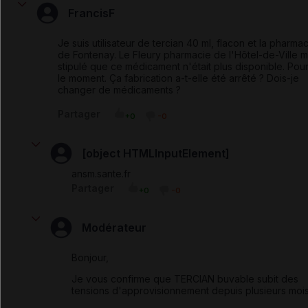
FrancisF
Je suis utilisateur de tercian 40 ml, flacon et la pharma
de Fontenay. Le Fleury pharmacie de l'Hôtel-de-Ville m
stipulé que ce médicament n'était plus disponible. Pou
le moment. Ça fabrication a-t-elle été arrêté ? Dois-je
changer de médicaments ?
Partager
+0
-0
[object HTMLInputElement]
ansm.sante.fr
Partager
+0
-0
Modérateur
Bonjour,
Je vous confirme que TERCIAN buvable subit des
tensions d'approvisionnement depuis plusieurs moi