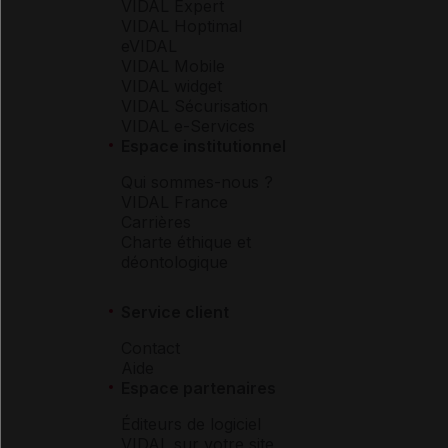
VIDAL Expert
VIDAL Hoptimal
eVIDAL
VIDAL Mobile
VIDAL widget
VIDAL Sécurisation
VIDAL e-Services
Espace institutionnel
Qui sommes-nous ?
VIDAL France
Carrières
Charte éthique et
déontologique
Service client
Contact
Aide
Espace partenaires
Éditeurs de logiciel
VIDAL sur votre site