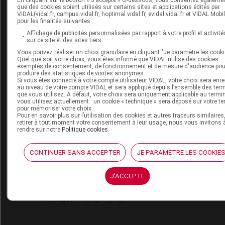
En cliquant sur le bouton « J’accepte » ci-dessous, vous consentez égalemen
soir. Je viens de prendre connaissance parmi les effet
que des cookies soient utilisés sur certains sites et applications édités par
indésirables "augmentation du volume des seins,
VIDAL(vidal.fr, campus.vidal.fr, hoptimal.vidal.fr, evidal.vidal.fr et VIDAL Mobil
écoulement de lait par le mamelon". Je suis
pour les finalités suivantes :
ménopausée.
Affichage de publicités personnalisées par rapport à votre profil et activité
sur ce site et des sites tiers
Partager
+0
-0
Vous pouvez réaliser un choix granulaire en cliquant "Je paramètre les cooki
Quel que soit votre choix, vous êtes informé que VIDAL utilise des cookies
exemptés de consentement, de fonctionnement et de mesure d'audience pou
Modérateur
produire des statistiques de visites anonymes.
Si vous êtes connecté à votre compte utilisateur VIDAL, votre choix sera enre
au niveau de votre compte VIDAL et sera appliqué depuis l’ensemble des ter
que vous utilisez. A défaut, votre choix sera uniquement applicable au termi
Bonjour,
vous utilisez actuellement : un cookie « technique » sera déposé sur votre te
pour mémoriser votre choix.
Je n'ai pas compris : avez-vous ce problème ou le
Pour en savoir plus sur l’utilisation des cookies et autres traceurs similaires
redoutez-vous ?
retirer à tout moment votre consentement à leur usage, nous vous invitons 
rendre sur notre
Politique cookies
.
Partager
+0
-0
CONTINUER SANS ACCEPTER
JE PARAMÈTRE LES COOKIE
quentinB
J'ACCEPTE
ansm.sante.fr
Partager
+0
-0