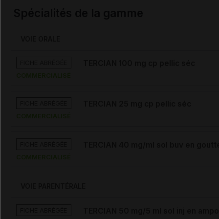
Spécialités de la gamme
VOIE ORALE
FICHE ABRÉGÉE
TERCIAN 100 mg cp pellic séc
COMMERCIALISÉ
FICHE ABRÉGÉE
TERCIAN 25 mg cp pellic séc
COMMERCIALISÉ
FICHE ABRÉGÉE
TERCIAN 40 mg/ml sol buv en goutt
COMMERCIALISÉ
VOIE PARENTÉRALE
FICHE ABRÉGÉE
TERCIAN 50 mg/5 ml sol inj en ampo