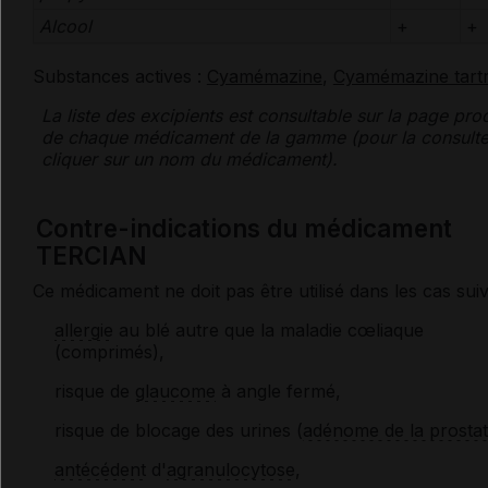
Alcool
+
+
Substances actives :
Cyamémazine
,
Cyamémazine tartr
La liste des
excipients
est consultable sur la page prod
de chaque médicament de la gamme (pour la consulte
cliquer sur un nom du médicament).
Contre-indications du médicament
TERCIAN
Ce médicament ne doit pas être utilisé dans les cas suiv
allergie
au blé autre que la maladie cœliaque
(comprimés),
risque de
glaucome
à angle fermé,
risque de blocage des urines (
adénome de la prosta
antécédent
d'
agranulocytose
,