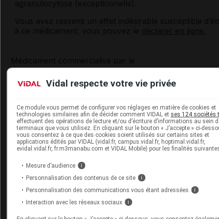
agranulocytose
(exceptionnelle).
Vous avez ressenti un
effet indésirable
susceptible d’êt
à ce médicament, vous pouvez le
déclarer en ligne.
Médicament commercialisé par le
laboratoire CSP - Centre Spécialités Pharmaceutiques
Vidal respecte votre vie privée
Les commentaires sont momentanément
désactivés
Ce module vous permet de configurer vos réglages en matière de cookies et
technologies similaires afin de décider comment VIDAL et
ses 124 sociétés t
effectuent des opérations de lecture et/ou d’écriture d’informations au sein 
La publication de commentaires est
terminaux que vous utilisez. En cliquant sur le bouton « J’accepte » ci-desso
vous consentez à ce que des cookies soient utilisés sur certains sites et
momentanément indisponible.
applications édités par VIDAL (vidal.fr, campus.vidal.fr, hoptimal.vidal.fr,
evidal.vidal.fr, fr.m3manabu.com et VIDAL Mobile) pour les finalités suivantes
Les plus récents
Mesure d’audience
i
Personnalisation des contenus de ce site
i
Personnalisation des communications vous étant adressées
i
NicoleL
Interaction avec les réseaux sociaux
i
Le médecin m'a prescrit Tercian 1 à 2 gouttes matin, mid