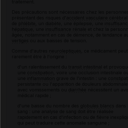
traitement.
Des précautions sont nécessaires chez les personne
présentant des risques d'
accident vasculaire cérébral
de
phlébite
, un
diabète
, une épilepsie, une
insuffisan
hépatique
, une
insuffisance rénale
et chez la person
âgée, notamment en cas de démence, de tendance a
vertiges
ou aux baisses de tension.
Comme d'autres
neuroleptiques
, ce médicament peut
rarement être à l'origine :
d'un ralentissement du
transit intestinal
et provoqu
une
constipation
, voire une occlusion intestinale o
une
inflammation
grave de l'intestin : une
constipat
persistante ou l'apparition de douleurs abdominale
avec vomissements ou
diarrhée
nécessitent un avi
médical rapide ;
d'une baisse du nombre des
globules blancs
dans 
sang : une analyse de sang doit être réalisée
rapidement en cas d'infection ou de fièvre inexpli
qui peut traduire cette anomalie sanguine ;