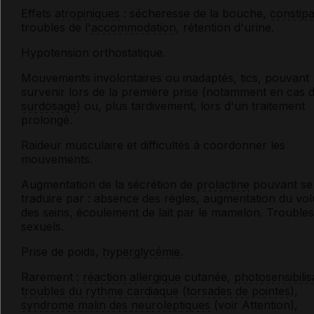
Effets
atropiniques
: sécheresse de la bouche,
constipa
troubles de l'
accommodation
, rétention d'urine.
Hypotension orthostatique.
Mouvements involontaires ou inadaptés, tics, pouvant
survenir lors de la première prise (notamment en cas 
surdosage
) ou, plus tardivement, lors d'un traitement
prolongé.
Raideur musculaire et difficultés à coordonner les
mouvements.
Augmentation de la sécrétion de
prolactine
pouvant se
traduire par : absence des règles, augmentation du vo
des seins, écoulement de lait par le mamelon. Troubles
sexuels.
Prise de poids,
hyperglycémie
.
Rarement :
réaction allergique
cutanée,
photosensibilis
troubles du rythme cardiaque
(
torsades de pointes
),
syndrome malin des neuroleptiques
(voir
Attention
),