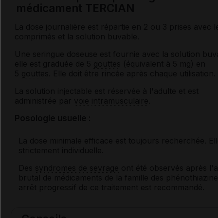
médicament TERCIAN
La dose journalière est répartie en 2 ou 3 prises avec l
comprimés et la solution buvable.
Une seringue doseuse est fournie avec la solution buva
elle est graduée de 5
gouttes
(équivalent à 5 mg) en
5
gouttes
. Elle doit être rincée après chaque utilisation.
La solution injectable est réservée à l'adulte et est
administrée par
voie
intramusculaire
.
Posologie usuelle :
La dose minimale efficace est toujours recherchée. Ell
strictement individuelle.
Des
syndromes de sevrage
ont été observés après l'a
brutal de médicaments de la famille des phénothiazine
arrêt progressif de ce traitement est recommandé.