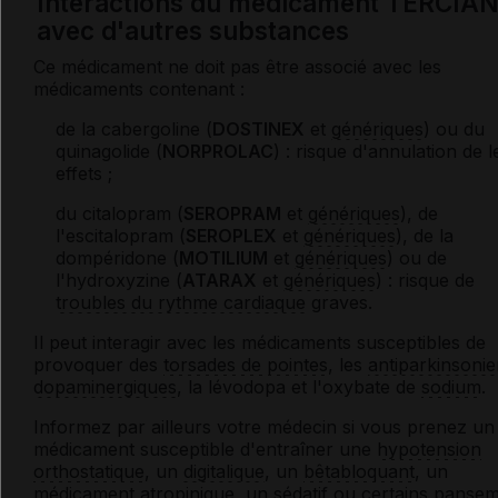
Interactions du médicament TERCIA
avec d'autres substances
Ce médicament ne doit pas être associé avec les
médicaments contenant :
de la cabergoline (
DOSTINEX
et
génériques
) ou du
quinagolide (
NORPROLAC
) : risque d'annulation de l
effets ;
du citalopram (
SEROPRAM
et
génériques
), de
l'escitalopram (
SEROPLEX
et
génériques
), de la
dompéridone (
MOTILIUM
et
génériques
) ou de
l'hydroxyzine (
ATARAX
et
génériques
) : risque de
troubles du rythme cardiaque
graves.
Il peut interagir avec les médicaments susceptibles de
provoquer des
torsades de pointes
, les
antiparkinsoni
dopaminergiques
, la lévodopa et l'oxybate de
sodium
.
Informez par ailleurs votre médecin si vous prenez un
médicament susceptible d'entraîner une
hypotension
orthostatique
, un
digitalique
, un
bêtabloquant
, un
médicament
atropinique
, un
sédatif
ou certains pansem