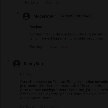
Partager
+0
-0
Modérateur
MÉDECINE GÉNÉRALE
Bonjour,
Comme indiqué dans le lien ci-dessus, un retour 
la normale est finalement probable début mars.
Partager
+0
-0
SunnySun
Bonjour,
Quand je prends du Tercian 25 mg en solution buvable
je ressents des douleurs musculaires 1 heure après la
prise de mon antidepresseur : Sertraline, j'ai eu le mê
effet avec la Duloxetine, pouvez-vous m'expliquer ce
qui se passe, merci
Partager
+0
-0