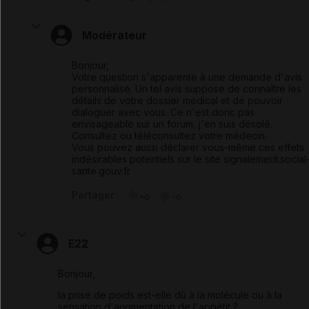
Modérateur
Bonjour,
Votre question s'apparente à une demande d'avis
personnalisé. Un tel avis suppose de connaître les
détails de votre dossier médical et de pouvoir
dialoguer avec vous. Ce n'est donc pas
envisageable sur un forum, j'en suis désolé.
Consultez ou téléconsultez votre médecin.
Vous pouvez aussi déclarer vous-même ces effets
indésirables potentiels sur le site
signalement.social
sante.gouv.fr
Partager
+0
-0
E22
Bonjour,
la prise de poids est-elle dû à la molécule ou à la
sensation d'augmentation de l'appétit ?