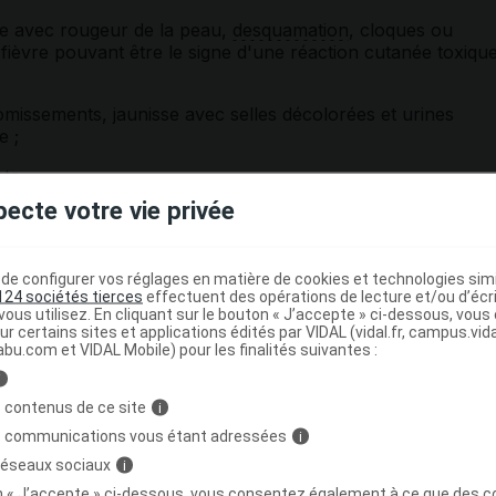
de avec rougeur de la peau,
desquamation
, cloques ou
 fièvre pouvant être le signe d'une réaction cutanée toxiqu
vomissements, jaunisse avec selles décolorées et urines
e ;
te.
pecte votre vie privée
s prescrire des analyses de sang avant de commencer le
 pendant le traitement. Elles permettent de s'assurer de
 ou les cellules sanguines.
e configurer vos réglages en matière de cookies et technologies simil
124 sociétés tierces
effectuent des opérations de lecture et/ou d’écr
 cas de
psoriasis
ou de
lupus érythémateux
.
ous utilisez. En cliquant sur le bouton « J’accepte » ci-dessous, vou
ur certains sites et applications édités par VIDAL (vidal.fr, campus.vidal.
des pertes de goût, ont été observées lors de la prise de
abu.com et VIDAL Mobile) pour les finalités suivantes :
 permet généralement un retour à la normale mais les
i
a prise de terbinafine est donc déconseillée chez les
leurs facultés gustatives.
 contenus de ce site
i
s communications vous étant adressées
i
parfois provoquer des étourdissements.
 réseaux sociaux
i
on « J’accepte » ci-dessous, vous consentez également à ce que des co