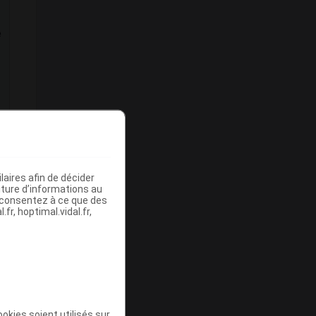
e
aires afin de décider
iture d’informations au
s consentez à ce que des
fr, hoptimal.vidal.fr,
okies soient utilisés sur