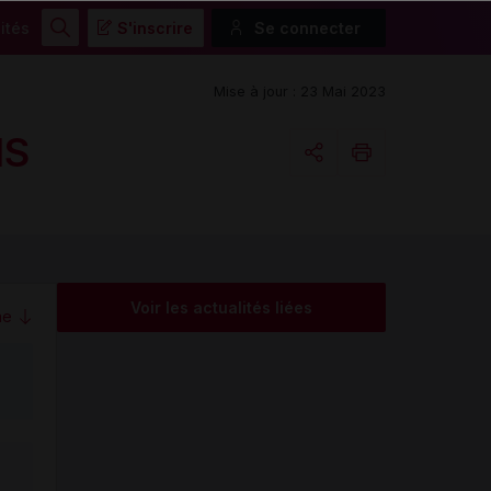
ités
S'inscrire
Se connecter
Rechercher
Mise à jour : 23 Mai 2023
IS
Copier l'url
Email
Voir les actualités liées
me