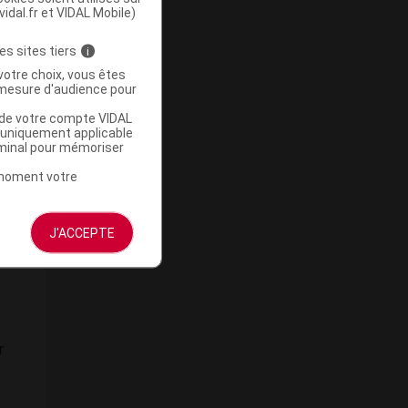
vidal.fr et VIDAL Mobile)
es sites tiers
i
votre choix, vous êtes
mesure d'audience pour
u de votre compte VIDAL
u
a uniquement applicable
rminal pour mémoriser
t moment votre
J'ACCEPTE
r