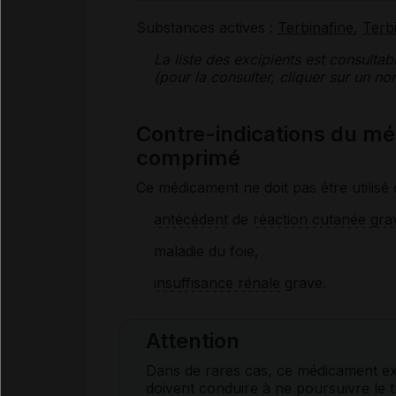
Substances actives :
Terbinafine
,
Terb
La liste des
excipients
est consultab
(pour la consulter, cliquer sur un 
Contre-indications du 
comprimé
Ce médicament ne doit pas être utilisé 
antécédent
de
réaction cutanée gra
maladie du foie,
insuffisance rénale
grave.
Attention
Dans de rares cas, ce médicament e
doivent conduire à ne poursuivre le t