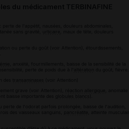
sibles du médicament TERBINAFINE
: perte de l'appétit, nausées, douleurs abdominales,
cutanée sans gravité,
urticaire
, maux de tête, douleurs
ation ou perte du goût (voir Attention), étourdissements,
.
émie
, anxiété, fourmillements, baisse de la sensibilité de la
nsibilité, perte de poids due à l'
altération
du goût, fièvre.
on des
transaminases
(voir Attention)
lement grave (voir Attention),
réaction allergique
, anomalie
nt baisse importante des
globules blancs
).
perte de l'odorat parfois prolongée, baisse de l'audition,
rois des vaisseaux sanguins,
pancréatite
, atteinte musculai
susceptible d’être dû à ce médicament, vous pouvez le