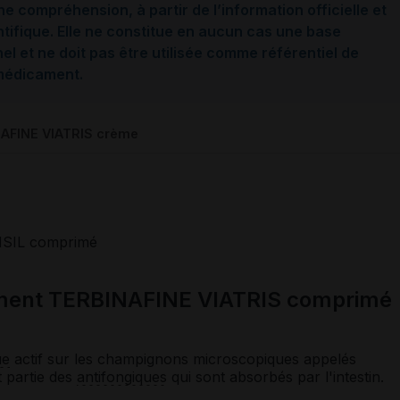
ne compréhension, à partir de l’information officielle et
ntifique. Elle ne constitue en aucun cas une base
l et ne doit pas être utilisée comme référentiel de
 médicament.
AFINE VIATRIS crème
SIL comprimé
ament TERBINAFINE VIATRIS comprimé
ue
actif sur les champignons microscopiques appelés
ait partie des
antifongiques
qui sont absorbés par l'intestin.