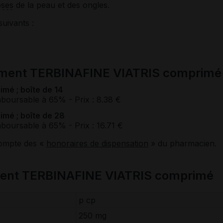
ses
de la peau et des ongles.
suivants :
ament TERBINAFINE VIATRIS comprimé
mé ; boîte de 14
mboursable à 65%
- Prix : 8.38 €
mé ; boîte de 28
mboursable à 65%
- Prix : 16.71 €
compte des «
honoraires de dispensation
» du pharmacien.
ment TERBINAFINE VIATRIS comprimé
p cp
250 mg