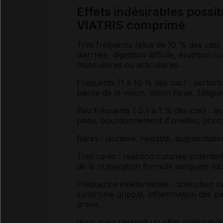
Effets indésirables pos
VIATRIS comprimé
Très fréquents (plus de 10 % des cas) 
diarrhée
, digestion difficile, éruption 
musculaires ou articulaires.
Fréquents (1 à 10 % des cas) : perturb
baisse de la vision, vision floue, fatigue
Peu fréquents ( 0,1 à 1 % des cas) :
an
peau, bourdonnement d'oreilles, photose
Rares : jaunisse,
hépatite
, augmentati
Très rares : réaction cutanée potentiel
de la
numération formule sanguine
(do
Fréquence indéterminée : diminution ou 
syndrome grippal
,
inflammation
des pa
grave.
Vous avez ressenti un
effet indésirable