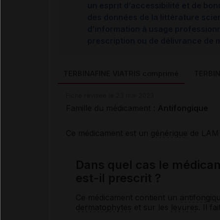
un esprit d’accessibilité et de bon
des données de la littérature scie
d’information à usage professionne
prescription ou de délivrance de
TERBINAFINE VIATRIS comprimé
TERBIN
Fiche révisée le 23 mai 2023
Famille du médicament :
Antifongique
Ce médicament est un
générique
de LAMI
Dans quel cas le médic
est-il prescrit ?
Ce médicament contient un
antifongiq
dermatophytes
et sur les
levures
. Il f