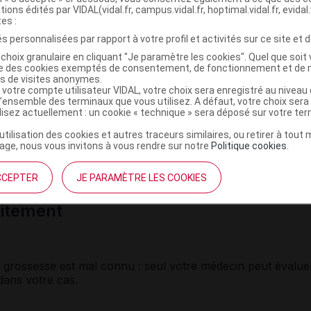
tions édités par VIDAL(vidal.fr, campus.vidal.fr, hoptimal.vidal.fr, evidal.
ment TERBINAFINE VIATRIS comprimé
tes :
s
s personnalisées par rapport à votre profil et activités sur ce site et d
choix granulaire en cliquant "Je paramètre les cookies". Quel que soit 
ié aux médicaments contenant de la tétrabénazine
ise des cookies exemptés de consentement, de fonctionnement et de 
es de visites anonymes.
 votre compte utilisateur VIDAL, votre choix sera enregistré au nivea
contenant de la
codéine
, de la méquitazine, du tamoxifène o
l’ensemble des terminaux que vous utilisez. A défaut, votre choix ser
ilisez actuellement : un cookie « technique » sera déposé sur votre te
’utilisation des cookies et autres traceurs similaires, ou retirer à tou
ou votre pharmacien si vous prenez un médicament
ge, nous vous invitons à vous rendre sur notre
Politique cookies
.
es : ciclosporine, flécaïnide, propafénone, métoprolol,
CCEPTER
JE PARAMÈTRE LES COOKIES
laitement
 grossesse est mal connu : seul votre médecin peut évalue
 dans votre cas.