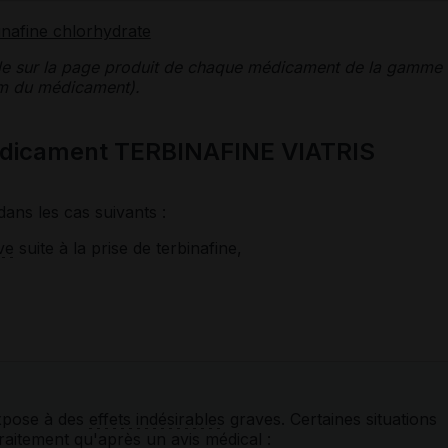
inafine chlorhydrate
le sur la page produit de chaque médicament de la gamme
nom du médicament).
médicament TERBINAFINE VIATRIS
dans les cas suivants :
ve
suite à la prise de terbinafine,
xpose à des
effets indésirables
graves. Certaines situations
raitement qu'après un avis médical :