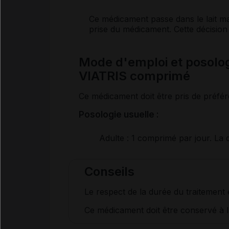
Ce médicament passe dans le lait mat
prise du médicament. Cette décision
Mode d'emploi et posol
VIATRIS comprimé
Ce médicament doit être pris de préfé
Posologie usuelle :
Adulte
: 1 comprimé par jour. La d
Conseils
Le respect de la durée du traitement e
Ce médicament doit être conservé à l'