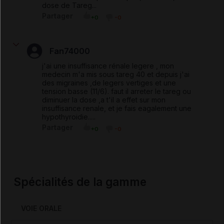
dose de Tareg...
Partager
+0
-0
Fan74000
j'ai une insuffisance rénale legere , mon
medecin m'a mis sous tareg 40 et depuis j'ai
des migraines ,de legers vertiges et une
tension basse (11/6). faut il arreter le tareg ou
diminuer la dose ,a t'il a effet sur mon
insuffisance renale, et je fais eagalement une
hypothyroidie.....
Partager
+0
-0
Spécialités de la gamme
VOIE ORALE