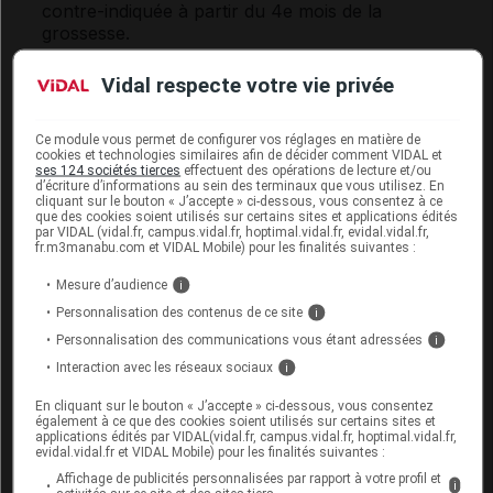
contre-indiquée à partir du 4
e
mois de la
grossesse.
En conséquence, un désir de grossesse nécessite
Vidal respecte votre vie privée
le remplacement de ce médicament par un autre
antihypertenseur
. Si une grossesse survient alors
que vous prenez ce médicament, consultez
Ce module vous permet de configurer vos réglages en matière de
cookies et technologies similaires afin de décider comment VIDAL et
rapidement votre médecin pour qu'il modifie votre
ses 124 sociétés tierces
effectuent des opérations de lecture et/ou
traitement.
d’écriture d’informations au sein des terminaux que vous utilisez. En
cliquant sur le bouton « J’accepte » ci-dessous, vous consentez à ce
que des cookies soient utilisés sur certains sites et applications édités
Allaitement :
par VIDAL (vidal.fr, campus.vidal.fr, hoptimal.vidal.fr, evidal.vidal.fr,
fr.m3manabu.com et VIDAL Mobile) pour les finalités suivantes :
Les données actuellement disponibles ne
Mesure d’audience
i
permettent pas de savoir si ce médicament passe
Personnalisation des contenus de ce site
i
dans le lait maternel : l'allaitement est déconseillé
pendant le traitement.
Personnalisation des communications vous étant adressées
i
Interaction avec les réseaux sociaux
i
Mode d'emploi et posologie du
En cliquant sur le bouton « J’accepte » ci-dessous, vous consentez
également à ce que des cookies soient utilisés sur certains sites et
médicament TAREG
applications édités par VIDAL(vidal.fr, campus.vidal.fr, hoptimal.vidal.fr,
evidal.vidal.fr et VIDAL Mobile) pour les finalités suivantes :
Ce médicament peut être pris pendant ou en
Affichage de publicités personnalisées par rapport à votre profil et
i