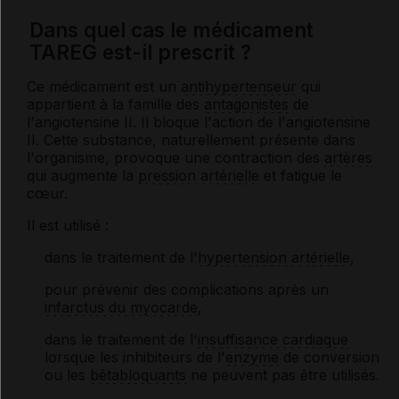
Dans quel cas le médicament
TAREG est-il prescrit ?
Ce médicament est un
antihypertenseur
qui
appartient à la famille des
antagonistes
de
l'angiotensine II. Il bloque l'action de l'angiotensine
II. Cette substance, naturellement présente dans
l'organisme, provoque une contraction des
artères
qui augmente la
pression artérielle
et fatigue le
cœur.
Il est utilisé :
dans le traitement de l'
hypertension artérielle
,
pour prévenir des complications après un
infarctus du myocarde
,
dans le traitement de l'
insuffisance cardiaque
lorsque les inhibiteurs de l'
enzyme
de conversion
ou les
bêtabloquants
ne peuvent pas être utilisés.