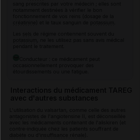
sang prescrites par votre médecin ; elles sont
notamment destinées à vérifier le bon
fonctionnement de vos reins (dosage de la
créatinine
) et le taux sanguin de
potassium
.
Les
sels
de régime contiennent souvent du
potassium
, ne les utilisez pas sans avis médical
pendant le traitement.
Conducteur : ce médicament peut
occasionnellement provoquer des
étourdissements ou une fatigue.
Interactions du médicament TAREG
avec d'autres substances
L'utilisation du valsartan, comme celle des autres
antagonistes
de l'angiotensine II, est déconseillée
avec les médicaments contenant de l'aliskiren (et
contre-indiquée chez les patients souffrant de
diabète
ou d'
insuffisance rénale
).