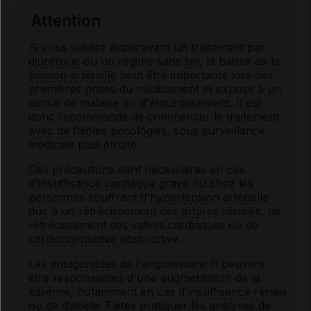
Attention
Si vous suiviez auparavant un traitement par
diurétique
ou un régime sans
sel
, la baisse de la
tension artérielle
peut être importante lors des
premières prises du médicament et expose à un
risque de malaise ou d'étourdissement. Il est
donc recommandé de commencer le traitement
avec de faibles
posologies
, sous surveillance
médicale plus étroite.
Des précautions sont nécessaires en cas
d'
insuffisance cardiaque
grave ou chez les
personnes souffrant d'
hypertension artérielle
due à un rétrécissement des
artères
rénales, de
rétrécissement des valves cardiaques ou de
cardiomyopathie
obstructive.
Les
antagonistes
de l'angiotensine II peuvent
être responsables d'une augmentation de la
kaliémie
, notamment en cas d'
insuffisance rénale
ou de
diabète
. Faites pratiquer les analyses de