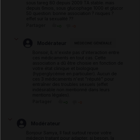
sous tareg 80 depuis 2009 TA stable. mais
depuis 6mois, sous glucophage 1000 et glucor
50 question: bonne association ? risques ?
effet sur la sexualité ??
Partager
+0
-0
Modérateur
MÉDECINE GÉNÉRALE
Bonsoir, IL n'existe pas d'interaction entre
ces médicaments en tout cas. Cette
association a dû être choisie en fonction de
votre état clinique et biologique
(hyperglycémie en particulier). Aucun de
ces 3 médicaments n'est "réputé" pour
entraîner des troubles sexuels (effet
indésirable non mentionné dans leurs
mentions légales).
Partager
+0
-0
Modérateur
Bonjour Samya, Il faut surtout revoir votre
médecin traitant pour adapter, si besoin, la