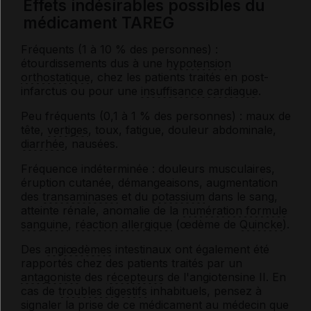
Effets indésirables possibles du
médicament TAREG
Fréquents (1 à 10 % des personnes) :
étourdissements dus à une
hypotension
orthostatique
, chez les patients traités en post-
infarctus ou pour une
insuffisance cardiaque
.
Peu fréquents (0,1 à 1 % des personnes) : maux de
tête,
vertiges
, toux, fatigue, douleur abdominale,
diarrhée
, nausées.
Fréquence indéterminée : douleurs musculaires,
éruption cutanée, démangeaisons, augmentation
des
transaminases
et du
potassium
dans le sang,
atteinte rénale, anomalie de la
numération formule
sanguine
,
réaction allergique
(œdème de
Quincke
).
Des
angiœdèmes
intestinaux ont également été
rapportés chez des patients traités par un
antagoniste
des
récepteurs
de l'angiotensine II. En
cas de
troubles digestifs
inhabituels, pensez à
signaler la prise de ce médicament au médecin que