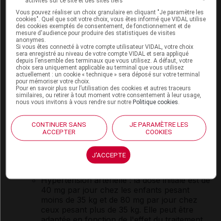
activités sur ce site et des sites tiers
dehors des repas, avec un verre d'eau.
Vous pouvez réaliser un choix granulaire en cliquant "Je paramètre les
cookies". Quel que soit votre choix, vous êtes informé que VIDAL utilise
Posologie usuelle :
des cookies exemptés de consentement, de fonctionnement et de
mesure d'audience pour produire des statistiques de visites
anonymes.
Adulte
:
Si vous êtes connecté à votre compte utilisateur VIDAL, votre choix
Hypertension artérielle : 80 mg à 320 mg, 1
sera enregistré au niveau de votre compte VIDAL et sera appliqué
depuis l’ensemble des terminaux que vous utilisez. A défaut, votre
fois par jour.
choix sera uniquement applicable au terminal que vous utilisez
Protection du cœur après un infarctus : la
actuellement : un cookie « technique » sera déposé sur votre terminal
pour mémoriser votre choix.
dose initiale est de 20 mg, 2 fois par jour. Elle
Pour en savoir plus sur l’utilisation des cookies et autres traceurs
est augmentée progressivement jusqu'à 160
similaires, ou retirer à tout moment votre consentement à leur usage,
mg, 2 fois par jour.
nous vous invitons à vous rendre sur notre
Politique cookies
.
Insuffisance cardiaque : la dose initiale est de
40 mg, 2 fois par jour. Elle est augmentée
CONTINUER SANS
JE PARAMÈTRE LES
progressivement en fonction de l'effet du
ACCEPTER
COOKIES
traitement. La dose maximale est de 160 mg,
2 fois par jour.
J'ACCEPTE
Enfant et adolescent de 6 à 18 ans
:
Hypertension artérielle : la dose initiale est de
40 mg par jour chez les enfants pesant
moins de 35 kg et de 80 mg par jour chez
ceux pesant plus de 35 kg. Elle peut être
adaptée en fonction de l'effet du traitement.