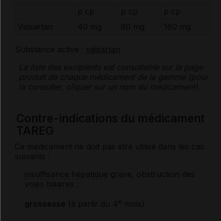
p cp
p cp
p cp
Valsartan
40 mg
80 mg
160 mg
Substance active :
valsartan
La liste des
excipients
est consultable sur la page
produit de chaque médicament de la gamme (pour
la consulter, cliquer sur un nom du médicament).
Contre-indications du médicament
TAREG
Ce médicament ne doit pas être utilisé dans les cas
suivants :
insuffisance hépatique
grave, obstruction des
voies biliaires
;
e
grossesse
(à partir du 4
mois).