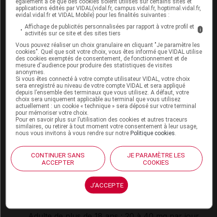
également à ce que des cookies soient utilisés sur certains sites et
l'animal, ce médicament est contre-indiqué chez la
applications édités par VIDAL(vidal.fr, campus.vidal.fr, hoptimal.vidal.fr,
evidal.vidal.fr et VIDAL Mobile) pour les finalités suivantes :
femme enceinte. Chez la femme non ménopausée,
une contraception efficace est nécessaire pendant
Affichage de publicités personnalisées par rapport à votre profil et
i
activités sur ce site et des sites tiers
toute la durée traitement et jusqu'à 2 mois après
Vous pouvez réaliser un choix granulaire en cliquant "Je paramètre les
son arrêt, mais les
contraceptifs
oraux (pilule)
cookies". Quel que soit votre choix, vous êtes informé que VIDAL utilise
contenant des
estrogènes
ne peuvent être utilisés.
des cookies exemptés de consentement, de fonctionnement et de
mesure d'audience pour produire des statistiques de visites
anonymes.
Allaitement :
Si vous êtes connecté à votre compte utilisateur VIDAL, votre choix
sera enregistré au niveau de votre compte VIDAL et sera appliqué
depuis l’ensemble des terminaux que vous utilisez. A défaut, votre
L'allaitement est contre-indiqué (et généralement
choix sera uniquement applicable au terminal que vous utilisez
impossible) pendant le traitement.
actuellement : un cookie « technique » sera déposé sur votre terminal
pour mémoriser votre choix.
Pour en savoir plus sur l’utilisation des cookies et autres traceurs
similaires, ou retirer à tout moment votre consentement à leur usage,
nous vous invitons à vous rendre sur notre
Politique cookies
.
Mode d'emploi et posologie du
médicament TAMOXIFÈNE ARROW
CONTINUER SANS
JE PARAMÈTRE LES
ACCEPTER
COOKIES
Les comprimés doivent être pris avec un verre
d'eau, au cours ou en dehors des repas.
J'ACCEPTE
Posologie usuelle :
Adulte de plus de 18 ans
: 20 à 40 mg par jour,