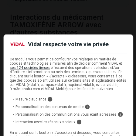
Interactions du médicament
TAMOXIFÈNE ARROW avec
d'autres substances
Vidal respecte votre vie privée
Ce médicament peut interagir avec les médicaments
contenant du bupropion, de la duloxétine, de la
fluoxétine, de la paroxétine, de la quinidine ou de la
Ce module vous permet de configurer vos réglages en matière de
terbinafine : risque de diminution de l'efficacité du
cookies et technologies similaires afin de décider comment VIDAL et
ses 124 sociétés tierces
effectuent des opérations de lecture et/ou
tamoxifène. Il est recommandé d'éviter leur
d’écriture d’informations au sein des terminaux que vous utilisez. En
utilisation pendant le traitement.
cliquant sur le bouton « J’accepte » ci-dessous, vous consentez à ce
que des cookies soient utilisés sur certains sites et applications édités
par VIDAL (vidal.fr, campus.vidal.fr, hoptimal.vidal.fr, evidal.vidal.fr,
Informez votre médecin si vous prenez par ailleurs
fr.m3manabu.com et VIDAL Mobile) pour les finalités suivantes :
des
anticoagulants
oraux.
Mesure d’audience
i
Personnalisation des contenus de ce site
i
Fertilité, grossesse et allaitement
Personnalisation des communications vous étant adressées
i
Grossesse :
Interaction avec les réseaux sociaux
i
En cliquant sur le bouton « J’accepte » ci-dessous, vous consentez
En raison d'un effet malformatif observé chez