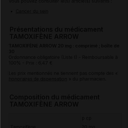
Vous pouvez consulter le(s) article(s) suivants :
Cancer du sein
Présentations du médicament
TAMOXIFÈNE ARROW
TAMOXIFÈNE ARROW 20 mg : comprimé ; boîte de
30
Ordonnance obligatoire (Liste I)
- Remboursable à
100%
- Prix : 6.47 €
Les prix mentionnés ne tiennent pas compte des «
honoraires de dispensation
» du pharmacien.
Composition du médicament
TAMOXIFÈNE ARROW
p cp
Tamoxifène
20 mg