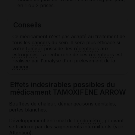
en 1 ou 2 prises.
Conseils
Ce médicament n'est pas adapté au traitement de
tous les
cancers
du sein. Il sera plus efficace si
votre
tumeur
possède des
récepteurs
aux
estrogènes
. La recherche de ces
récepteurs
est
réalisée par l'analyse d'un prélèvement de la
tumeur
.
Effets indésirables possibles du
médicament TAMOXIFÈNE ARROW
Bouffées de chaleur, démangeaisons génitales,
pertes blanches.
Développement anormal de l'
endomètre
, pouvant
se traduire par des saignements intermittents (voir
Attention).