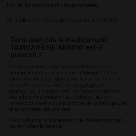
Famille du médicament :
Antiestrogène
Ce médicament est un
générique
de NOLVADEX
Dans quel cas le médicament
TAMOXIFÈNE ARROW est-il
prescrit ?
Ce médicament a une action antihormonale,
principalement antiestrogène : il bloque l'action
stimulante des
estrogènes
sur les seins en se liant,
lorsqu'ils existent, avec les
récepteurs
des
estrogènes
. Il a également, de façon paradoxale,
des effets de stimulation sur l'utérus, les os
(protection contre l'
ostéoporose
de la
ménopause
)
et la synthèse des graisses.
Il est utilisé dans le traitement de certains
cancers
du sein chez la femme.