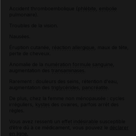
Accident thromboembolique (
phlébite
,
embolie
pulmonaire).
Troubles de la vision.
Nausées.
Éruption cutanée,
réaction allergique
, maux de tête,
perte de cheveux.
Anomalie de la
numération formule sanguine
,
augmentation des
transaminases
.
Rarement : douleurs des seins, rétention d'eau,
augmentation des
triglycérides
,
pancréatite
.
De plus, chez la femme non ménopausée : cycles
irréguliers,
kystes
des ovaires, parfois arrêt des
règles.
Vous avez ressenti un
effet indésirable
susceptible
d’être dû à ce médicament, vous pouvez le
déclarer
en ligne.