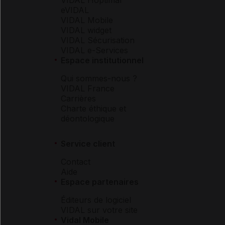
eVIDAL
VIDAL Mobile
VIDAL widget
VIDAL Sécurisation
VIDAL e-Services
Espace institutionnel
Qui sommes-nous ?
VIDAL France
Carrières
Charte éthique et
déontologique
Service client
Contact
Aide
Espace partenaires
Éditeurs de logiciel
VIDAL sur votre site
Vidal Mobile