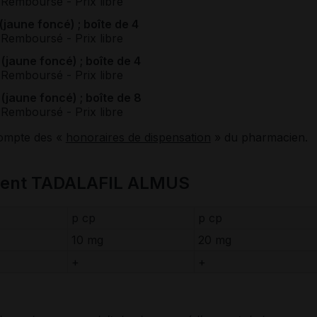
 Remboursé
- Prix libre
aune foncé) ; boîte de 4
 Remboursé
- Prix libre
aune foncé) ; boîte de 4
 Remboursé
- Prix libre
aune foncé) ; boîte de 8
 Remboursé
- Prix libre
compte des «
honoraires de dispensation
» du pharmacien.
ment TADALAFIL ALMUS
p cp
p cp
10 mg
20 mg
+
+