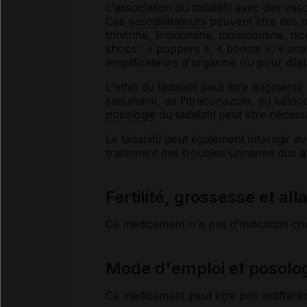
L'association du tadalafil avec des
vaso
Ces
vasodilatateurs
peuvent être des mé
trinitrine, linsidomine, molsidomine, ni
shops : « poppers », « boosts », « snap
amplificateurs d'orgasme ou pour dilat
L'effet du tadalafil peut être augmenté
saquinavir, de l'itraconazole, du kéto
posologie
du tadalafil peut être nécess
Le tadalafil peut également interagir a
traitement des troubles urinaires dus 
Fertilité, grossesse et al
Ce médicament n'a pas d'indication ch
Mode d'emploi et posol
Ce médicament peut être pris indiffér