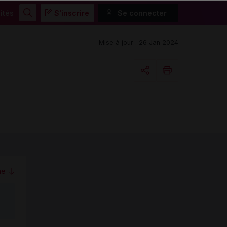
ités
S'inscrire
Se connecter
Rechercher
Mise à jour : 26 Jan 2024
Copier l'url
Email
me