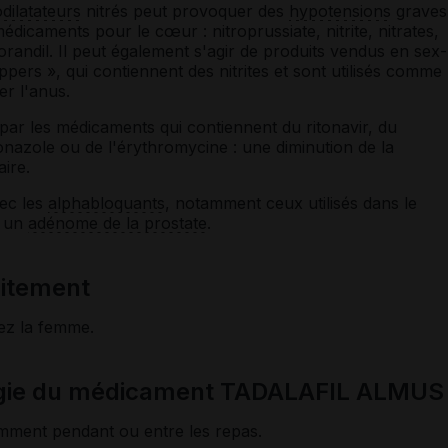
dilatateurs
nitrés peut provoquer des
hypotensions
graves
dicaments pour le cœur : nitroprussiate, nitrite, nitrates,
corandil. Il peut également s'agir de produits vendus en sex-
pers », qui contiennent des nitrites et sont utilisés comme
er l'anus.
 par les médicaments qui contiennent du ritonavir, du
conazole ou de l'érythromycine : une diminution de la
aire.
vec les
alphabloquants
, notamment ceux utilisés dans le
à un
adénome de la prostate
.
laitement
ez la femme.
ogie du médicament TADALAFIL ALMUS
emment pendant ou entre les repas.