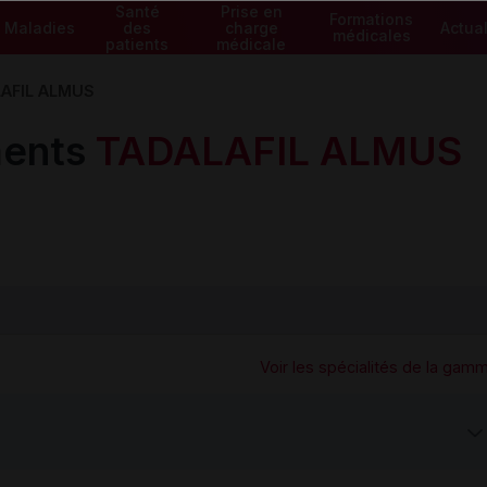
Santé
Prise en
Formations
Maladies
des
charge
Actual
médicales
patients
médicale
AFIL ALMUS
ents
TADALAFIL ALMUS
Voir les spécialités de la gam