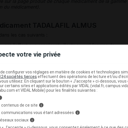
le sur la page produit de chaque médicament de la gamme
nom du médicament).
médicament TADALAFIL ALMUS
dans les cas suivants :
iquant l'effort que représente l'acte sexuel (
angine de
ue
grave...) ;
pecte votre vie privée
u médicament n'a pas été étudié :
hypertension artérielle
ou
ntrôlés par un traitement,
hypotension
grave,
antécédent
e configurer vos réglages en matière de cookies et technologies simil
al
ou d'
infarctus du myocarde
;
124 sociétés tierces
effectuent des opérations de lecture et/ou d’écr
ous utilisez. En cliquant sur le bouton « J’accepte » ci-dessous, vou
inte du nerf optique ;
ur certains sites et applications édités par VIDAL (vidal.fr, campus.vidal.
abu.com et VIDAL Mobile) pour les finalités suivantes :
eurs
nitrés (voir Interactions).
i
 contenus de ce site
i
s communications vous étant adressées
i
 réseaux sociaux
i
bles de l'érection ne se conçoit que lorsque les causes
on « J’accepte » ci-dessous, vous consentez également à ce que des co