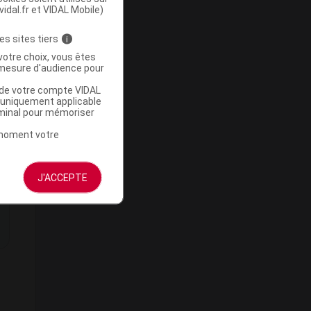
vidal.fr et VIDAL Mobile)
es sites tiers
i
votre choix, vous êtes
mesure d'audience pour
u de votre compte VIDAL
a uniquement applicable
rminal pour mémoriser
t moment votre
J'ACCEPTE