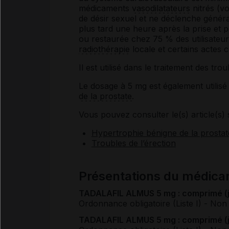
médicaments
vasodilatateurs
nitrés (vo
de désir sexuel et ne déclenche général
plus tard une heure après la prise et 
ou restaurée chez 75 % des utilisateur
radiothérapie
locale et certains actes c
Il est utilisé dans le traitement des trou
Le dosage à 5 mg est également utilisé 
de la prostate
.
Vous pouvez consulter le(s) article(s) 
Hypertrophie bénigne de la prostat
Troubles de l’érection
Présentations du médi
TADALAFIL ALMUS 5 mg : comprimé (ja
Ordonnance obligatoire (Liste I)
- Non
TADALAFIL ALMUS 5 mg : comprimé (ja