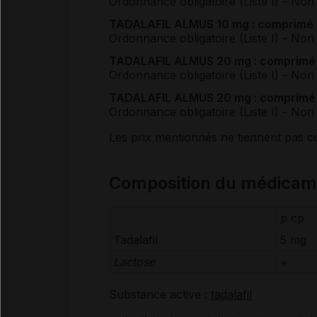
Ordonnance obligatoire (Liste I)
- Non
TADALAFIL ALMUS 10 mg : comprimé (j
Ordonnance obligatoire (Liste I)
- Non
TADALAFIL ALMUS 20 mg : comprimé (j
Ordonnance obligatoire (Liste I)
- Non
TADALAFIL ALMUS 20 mg : comprimé (j
Ordonnance obligatoire (Liste I)
- Non
Les prix mentionnés ne tiennent pas 
Composition du médica
p cp
Tadalafil
5 mg
Lactose
+
Substance active :
tadalafil