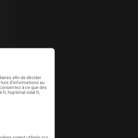
aires afin de décider
iture d’informations au
s consentez à ce que des
fr, hoptimal.vidal.fr,
okies soient utilisés sur