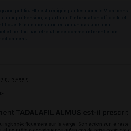
grand public. Elle est rédigée par les experts Vidal dans
ne compréhension, à partir de l’information officielle et
ntifique. Elle ne constitue en aucun cas une base
l et ne doit pas être utilisée comme référentiel de
 médicament.
impuissance
IS.
ment TADALAFIL ALMUS est-il prescrit 
i agit spécifiquement sur la verge. Son action sur le reste
e et ne prête à conséquence qu'en cas de prise conjointe d