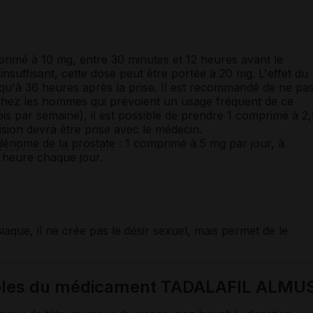
primé à 10 mg, entre 30 minutes et 12 heures avant le
insuffisant, cette dose peut être portée à 20 mg. L'effet du
qu'à 36 heures après la prise. Il est recommandé de ne pa
 Chez les hommes qui prévoient un usage fréquent de ce
s par semaine), il est possible de prendre 1 comprimé à 2,
sion devra être prise avec le médecin.
dénome de la prostate
: 1 comprimé à 5 mg par jour, à
 heure chaque jour.
que, il ne crée pas le désir sexuel, mais permet de le
sibles du médicament TADALAFIL ALMU