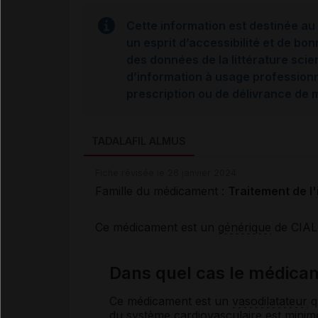
Cette information est destinée au 
un esprit d’accessibilité et de bon
des données de la littérature scie
d’information à usage professionne
prescription ou de délivrance de
TADALAFIL ALMUS
Fiche révisée le 26 janvier 2024
Famille du médicament :
Traitement de l'
Ce médicament est un
générique
de CIAL
Dans quel cas le médica
Ce médicament est un
vasodilatateur
qu
du système cardiovasculaire est minim