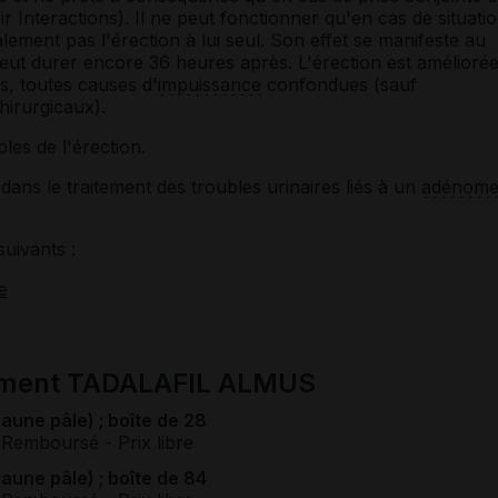
ir Interactions). Il ne peut fonctionner qu'en cas de situati
ement pas l'érection à lui seul. Son effet se manifeste au
peut durer encore 36 heures après. L'érection est amélioré
s, toutes causes d'
impuissance
confondues (sauf
hirurgicaux).
bles de l'érection.
dans le traitement des troubles urinaires liés à un
adénom
suivants :
e
cament TADALAFIL ALMUS
une pâle) ; boîte de 28
 Remboursé
- Prix libre
une pâle) ; boîte de 84