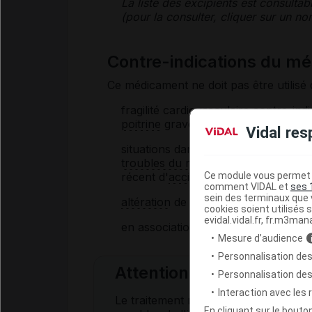
La liste des
excipients
est consultab
(pour la consulter, cliquer sur un 
Contre-indications du 
Ce médicament ne doit pas être utilisé 
fragilité cardiovasculaire contre-ind
poitrine
grave,
insuffisance cardiaq
Vidal res
situations dans lesquelles l'effet d
troubles du rythme cardiaque
non co
Ce module vous permet d
récent d'
accident vasculaire cérébr
comment VIDAL et
ses 
sein des terminaux que v
altération
de la vision due à une atte
cookies soient utilisés s
evidal.vidal.fr, fr.m3man
en association avec des
vasodilatat
Mesure d’audience
Personnalisation des
Attention
Personnalisation de
Interaction avec les
Le traitement médicamenteux des trou
En cliquant sur le bout