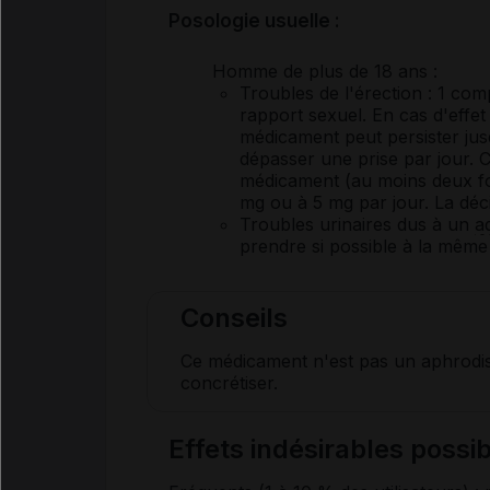
Posologie usuelle :
Homme de plus de 18 ans
:
Troubles de l'érection : 1 com
rapport sexuel. En cas d'effet 
médicament peut persister jus
dépasser une prise par jour.
médicament (au moins deux foi
mg ou à 5 mg par jour. La déci
Troubles urinaires dus à un
a
prendre si possible à la même
Conseils
Ce médicament n'est pas un aphrodisia
concrétiser.
Effets indésirables pos