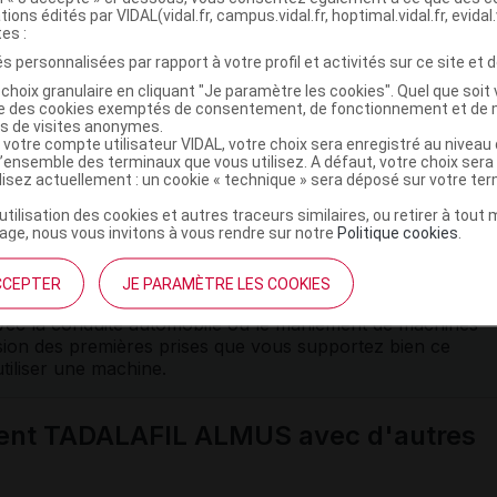
cherchées. Les
impuissances
d'origines psychologiques
tions édités par VIDAL(vidal.fr, campus.vidal.fr, hoptimal.vidal.fr, evidal.
ar des thérapies spécifiques.
tes :
s personnalisées par rapport à votre profil et activités sur ce site et d
hez un homme fragilisé par l'âge ou une maladie chronique
rdiovasculaire. Un bilan médical préalable est nécessaire
choix granulaire en cliquant "Je paramètre les cookies". Quel que soit 
ise des cookies exemptés de consentement, de fonctionnement et de 
es de visites anonymes.
 votre compte utilisateur VIDAL, votre choix sera enregistré au nivea
cas d’
insuffisance rénale
grave, d’
insuffisance hépatique
et
l’ensemble des terminaux que vous utilisez. A défaut, votre choix ser
ormation du pénis ou souffrant d'une maladie les
ilisez actuellement : un cookie « technique » sera déposé sur votre te
ytose
, myélome multiple,
leucémie
).
’utilisation des cookies et autres traceurs similaires, ou retirer à tou
ou de diminution ou perte d'audition, arrêtez la prise du
ge, nous vous invitons à vous rendre sur notre
Politique cookies
.
 votre médecin.
CCEPTER
JE PARAMÈTRE LES COOKIES
ables
potentiels, ce médicament peut, chez certaines
vec la conduite automobile ou le maniement de machines
ion des premières prises que vous supportez bien ce
tiliser une machine.
ment TADALAFIL ALMUS avec d'autres