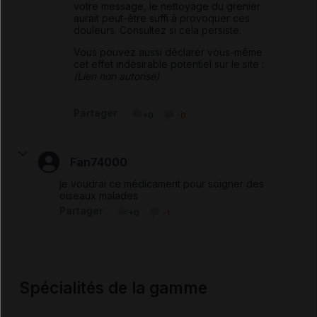
votre message, le nettoyage du grenier
aurait peut-être suffi à provoquer ces
douleurs. Consultez si cela persiste.
Vous pouvez aussi déclarer vous-même
cet effet indésirable potentiel sur le site :
(Lien non autorisé)
Partager
+0
-0
Fan74000
je voudrai ce médicament pour soigner des
oiseaux malades
Partager
+0
-1
Spécialités de la gamme