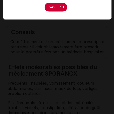
dermatophyties
cutanées : 1 gélule par jour
pendant 15 à 30 jours ;
J'ACCEPTE
autres
mycoses
graves : 2 à 4 gélules par jour.
Conseils
Ce médicament est un
médicament à prescription
restreinte
: il doit obligatoirement être prescrit
pour la première fois par un médecin hospitalier.
Effets indésirables possibles du
médicament SPORANOX
Fréquents : nausées, vomissement, douleurs
abdominales,
diarrhées
, maux de tête,
vertiges
,
éruption cutanée.
Peu fréquents : fourmillement des extrémités,
troubles visuels,
constipation
,
altération
du goût,
démangeaisons, douleurs musculaires.