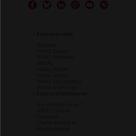
Espace produit
Boutique
VIDAL Expert
VIDAL Hoptimal
eVIDAL
VIDAL Mobile
VIDAL widget
VIDAL Sécurisation
VIDAL e-Services
Espace institutionnel
Qui sommes-nous ?
VIDAL France
Carrières
Charte éthique et
déontologique