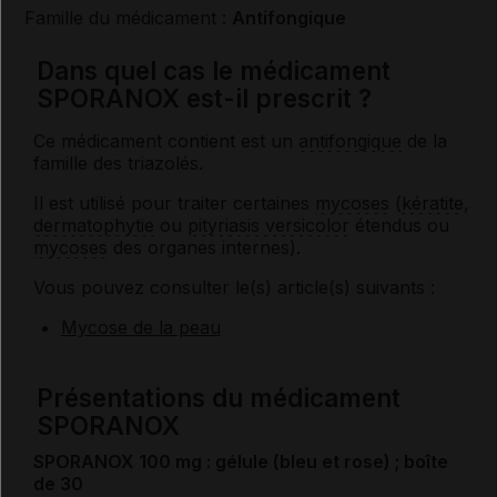
Famille du médicament :
Antifongique
Dans quel cas le médicament
SPORANOX est-il prescrit ?
Ce médicament contient est un
antifongique
de la
famille des triazolés.
Il est utilisé pour traiter certaines
mycoses
(
kératite
,
dermatophytie
ou
pityriasis versicolor
étendus ou
mycoses
des organes internes).
Vous pouvez consulter le(s) article(s) suivants :
Mycose de la peau
Présentations du médicament
SPORANOX
SPORANOX 100 mg : gélule (bleu et rose) ; boîte
de 30