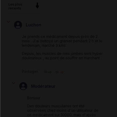
Les plus
récents
Luchon
Je prends ce médicament depuis près de 2
mois . J'ai nettoyé un grenier pendant 2 h et le
lendemain, marché 3 kms.
Depuis, les muscles de mes jambes sont hyper
douloureux , au point de souffrir en marchant .
Partager
+0
-0
Modérateur
Bonjour
Des douleurs musculaires ont été
observées chez moins d'un utilisateur de
ce médicament sur 10000, mais d'après