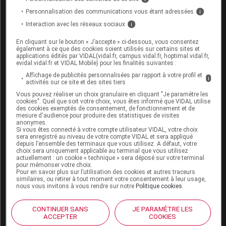
Allaitement :
Personnalisation des communications vous étant adressées
i
Interaction avec les réseaux sociaux
i
L'itraconazole passe dans le lait maternel.
L'allaitement est déconseillé pendant le traitement.
En cliquant sur le bouton « J’accepte » ci-dessous, vous consentez
également à ce que des cookies soient utilisés sur certains sites et
applications édités par VIDAL(vidal.fr, campus.vidal.fr, hoptimal.vidal.fr,
evidal.vidal.fr et VIDAL Mobile) pour les finalités suivantes :
Mode d'emploi et posologie du
Affichage de publicités personnalisées par rapport à votre profil et
i
médicament SPORANOX
activités sur ce site et des sites tiers
Vous pouvez réaliser un choix granulaire en cliquant "Je paramètre les
cookies". Quel que soit votre choix, vous êtes informé que VIDAL utilise
Ce médicament doit être pris immédiatement après
des cookies exemptés de consentement, de fonctionnement et de
un repas. Les gélules doivent être avalées sans être
mesure d'audience pour produire des statistiques de visites
ouvertes, avec un verre d'eau.
anonymes.
Si vous êtes connecté à votre compte utilisateur VIDAL, votre choix
sera enregistré au niveau de votre compte VIDAL et sera appliqué
Posologie usuelle :
depuis l’ensemble des terminaux que vous utilisez. A défaut, votre
choix sera uniquement applicable au terminal que vous utilisez
actuellement : un cookie « technique » sera déposé sur votre terminal
Adulte
: la
posologie
varie selon les indications :
pour mémoriser votre choix.
Pour en savoir plus sur l’utilisation des cookies et autres traceurs
similaires, ou retirer à tout moment votre consentement à leur usage,
kératite
: 2 gélules par jour pendant 21 jours ;
nous vous invitons à vous rendre sur notre
Politique cookies
.
pityriasis versicolor
: 2 gélules par jour pendant
CONTINUER SANS
JE PARAMÈTRE LES
5 à 10 jours ;
ACCEPTER
COOKIES