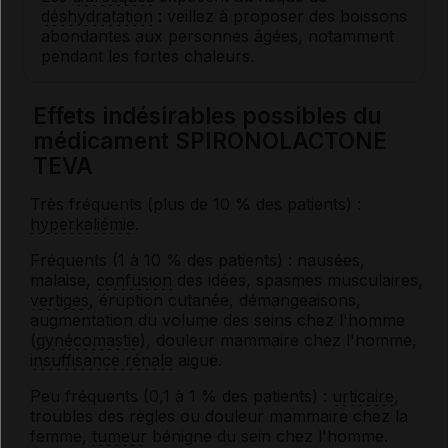
déshydratation
: veillez à proposer des boissons
abondantes aux personnes âgées, notamment
pendant les fortes chaleurs.
Effets indésirables possibles du
médicament SPIRONOLACTONE
TEVA
Très fréquents (plus de 10 % des patients) :
hyperkaliémie
.
Fréquents (1 à 10 % des patients) : nausées,
malaise,
confusion
des idées, spasmes musculaires,
vertiges
, éruption cutanée, démangeaisons,
augmentation du volume des seins chez l'homme
(
gynécomastie
), douleur mammaire chez l'homme,
insuffisance rénale
aiguë.
Peu fréquents (0,1 à 1 % des patients) :
urticaire
,
troubles des règles ou douleur mammaire chez la
femme,
tumeur
bénigne du sein chez l'homme.