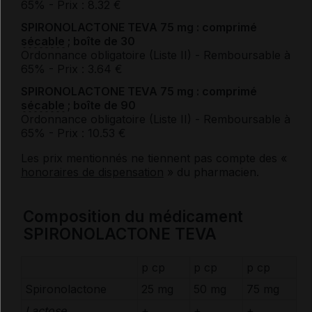
65%
- Prix : 8.32 €
SPIRONOLACTONE TEVA 75 mg : comprimé
sécable
; boîte de 30
Ordonnance obligatoire (Liste II)
- Remboursable à
65%
- Prix : 3.64 €
SPIRONOLACTONE TEVA 75 mg : comprimé
sécable
; boîte de 90
Ordonnance obligatoire (Liste II)
- Remboursable à
65%
- Prix : 10.53 €
Les prix mentionnés ne tiennent pas compte des «
honoraires de dispensation
» du pharmacien.
Composition du médicament
SPIRONOLACTONE TEVA
p cp
p cp
p cp
Spironolactone
25 mg
50 mg
75 mg
Lactose
+
+
+