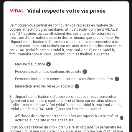
potassium
, qu'avec l'accord de votre médecin.
Vidal respecte votre vie privée
Sportif : ce médicament contient une
substance susceptible de rendre positifs certains
tests antidopage
.
Ce module vous permet de configurer vos réglages en matière de
cookies et technologies similaires afin de décider comment VIDAL et
ses 124 sociétés tierces
effectuent des opérations de lecture et/ou
d’écriture d’informations au sein des terminaux que vous utilisez. En
Interactions du médicament
cliquant sur le bouton « J’accepte » ci-dessous, vous consentez à ce
que des cookies soient utilisés sur certains sites et applications édités
SPIRONOLACTONE TEVA avec
par VIDAL (vidal.fr, campus.vidal.fr, hoptimal.vidal.fr, evidal.vidal.fr,
fr.m3manabu.com et VIDAL Mobile) pour les finalités suivantes :
d'autres substances
Mesure d’audience
i
Ce médicament ne doit pas être associé :
Personnalisation des contenus de ce site
i
aux
diurétiques
élevant le taux de
potassium
Personnalisation des communications vous étant adressées
i
dans le sang ou aux médicaments qui
Interaction avec les réseaux sociaux
i
contiennent du
potassium
: risque
d'
hyperkaliémie
pouvant entraîner des
troubles
En cliquant sur le bouton « J’accepte » ci-dessous, vous consentez
du rythme cardiaque
graves ;
également à ce que des cookies soient utilisés sur certains sites et
applications édités par VIDAL(vidal.fr, campus.vidal.fr, hoptimal.vidal.fr,
evidal.vidal.fr et VIDAL Mobile) pour les finalités suivantes :
au mitotane utilisé dans certains
cancers
: risque
d'annulation de son effet.
Affichage de publicités personnalisées par rapport à votre profil et
i
activités sur ce site et des sites tiers
Il peut interagir avec les inhibiteurs de l'
enzyme
de
Vous pouvez réaliser un choix granulaire en cliquant "Je paramètre les
cookies". Quel que soit votre choix, vous êtes informé que VIDAL utilise