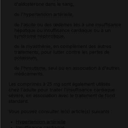
d'aldostérone dans le sang,
de l'
hypertension artérielle
,
de l'
ascite
ou des œdèmes liés à une
insuffisance
hépatique
ou
insuffisance cardiaque
ou à un
syndrome néphrotique
,
de la
myasthénie
, en complément des autres
traitements, pour lutter contre les pertes de
potassium
,
de l'
hirsutisme
, seul ou en association à d'autres
médicaments.
Les comprimés à 25 mg sont également utilisés
chez l'adulte pour traiter l'
insuffisance cardiaque
sévère, en association avec le
traitement de fond
standard.
Vous pouvez consulter le(s) article(s) suivants :
Hypertension artérielle
Insuffisance cardiaque