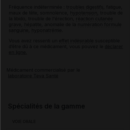
Fréquence indéterminée :
troubles digestifs
, fatigue,
maux de tête, somnolence,
hypotension
, trouble de
la libido, trouble de l'érection,
réaction cutanée
grave
,
hépatite
, anomalie de la
numération formule
sanguine
,
hyponatrémie
.
Vous avez ressenti un
effet indésirable
susceptible
d’être dû à ce médicament, vous pouvez le
déclarer
en ligne.
Médicament commercialisé par le
laboratoire Teva Santé
Spécialités de la gamme
VOIE ORALE