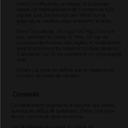
Dans l'
insuffisance cardiaque
, la
posologie
initiale est habituellement de 1 comprimé à 25
mg par jour. En fonction des effets sur la
kaliémie
, le médecin pourra adapter la dose.
Dans l'
hirsutisme
: 50 mg à 100 mg, 2 fois par
jour, pendant au moins 12 mois. En cas de
survenue de troubles des règles, le médicament
peut être prescrit de manière cyclique (environ
3 semaines sur 4) ou combiné à un
contraceptif
oral.
Enfant
: la dose est définie par le médecin en
fonction du poids de l'enfant.
Conseils
Ce médicament augmente le volume des urines,
surtout en début de traitement. Évitez une prise
le soir, source de gêne nocturne.
Les
diurétiques
exposent au risque de