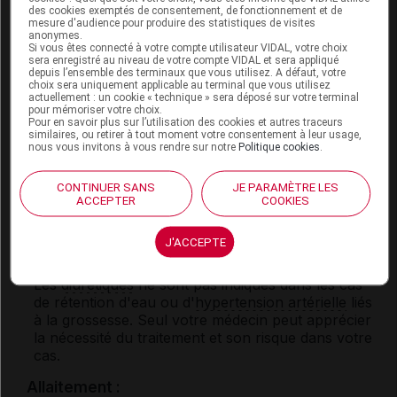
conversion, les inhibiteurs de l'angiotensine II et les
des cookies exemptés de consentement, de fonctionnement et de
médicaments contenant de la ciclosporine ou du
mesure d'audience pour produire des statistiques de visites
anonymes.
tacrolimus.
Si vous êtes connecté à votre compte utilisateur VIDAL, votre choix
sera enregistré au niveau de votre compte VIDAL et sera appliqué
Informez par ailleurs votre médecin si vous prenez
depuis l’ensemble des terminaux que vous utilisez. A défaut, votre
choix sera uniquement applicable au terminal que vous utilisez
un
AINS
, un
corticoïde
, un
alphabloquant
, un
actuellement : un cookie « technique » sera déposé sur votre terminal
vasodilatateur
, un
neuroleptique
, un
antidépresseur
pour mémoriser votre choix.
imipraminique
ou un médicament contenant de la
Pour en savoir plus sur l’utilisation des cookies et autres traceurs
similaires, ou retirer à tout moment votre consentement à leur usage,
lévodopa, du
lithium
, de carbamazépine ou de
nous vous invitons à vous rendre sur notre
Politique cookies
.
l'oxcarbazépine.
CONTINUER SANS
JE PARAMÈTRE LES
ACCEPTER
COOKIES
Fertilité, grossesse et allaitement
J'ACCEPTE
Grossesse :
Les
diurétiques
ne sont pas indiqués dans les cas
de rétention d'eau ou d'
hypertension artérielle
liés
à la grossesse. Seul votre médecin peut apprécier
la nécessité du traitement et son risque dans votre
cas.
Allaitement :