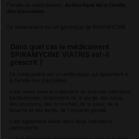
Famille du médicament :
Antibiotique de la famille
des
macrolides
Ce médicament est un
générique
de ROVAMYCINE
Dans quel cas le médicament
SPIRAMYCINE VIATRIS est-il
prescrit ?
Ce médicament est un
antibiotique
qui appartient à
la famille des
macrolides
.
Il est utilisé dans le traitement de diverses infections
bactériennes, notamment de la gorge, des
sinus
,
des poumons, des bronches, de la peau, de la
bouche et des dents, de l'appareil génital.
Il est également utilisé dans deux indications
particulières :
le traitement de la
toxoplasmose
chez la femme