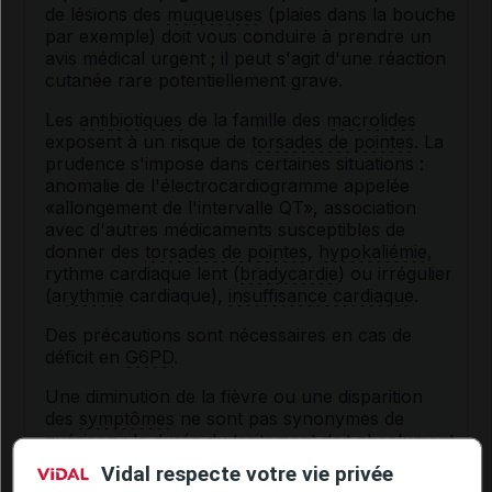
de lésions des
muqueuses
(plaies dans la bouche
par exemple) doit vous conduire à prendre un
avis médical urgent ; il peut s'agit d'une réaction
cutanée rare potentiellement grave.
Les
antibiotiques
de la famille des
macrolides
exposent à un risque de
torsades de pointes
. La
prudence s'impose dans certaines situations :
anomalie de l'électrocardiogramme appelée
«allongement de l'intervalle QT», association
avec d'autres médicaments susceptibles de
donner des
torsades de pointes
,
hypokaliémie
,
rythme cardiaque lent (
bradycardie
) ou irrégulier
(
arythmie
cardiaque),
insuffisance cardiaque
.
Des précautions sont nécessaires en cas de
déficit en
G6PD
.
Une diminution de la fièvre ou une disparition
des
symptômes
ne sont pas synonymes de
guérison : la durée du traitement doit absolument
être respectée pour éviter les rechutes ou
Vidal respecte votre vie privée
l'apparition d'une
résistance
du
germe
à