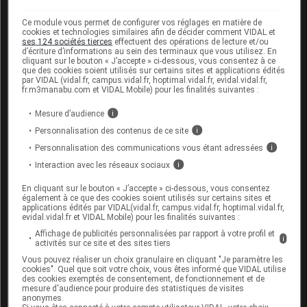
l'
antibiotique
.
Ce module vous permet de configurer vos réglages en matière de
cookies et technologies similaires afin de décider comment VIDAL et
ses 124 sociétés tierces
effectuent des opérations de lecture et/ou
Interactions du médicament
d’écriture d’informations au sein des terminaux que vous utilisez. En
cliquant sur le bouton « J’accepte » ci-dessous, vous consentez à ce
SPIRAMYCINE VIATRIS avec
que des cookies soient utilisés sur certains sites et applications édités
d'autres substances
par VIDAL (vidal.fr, campus.vidal.fr, hoptimal.vidal.fr, evidal.vidal.fr,
fr.m3manabu.com et VIDAL Mobile) pour les finalités suivantes :
Ce médicament peut interagir avec les médicaments
Mesure d’audience
i
susceptibles de donner des
torsades de pointes
.
Personnalisation des contenus de ce site
i
Par ailleurs informez votre médecin si vous prenez
Personnalisation des communications vous étant adressées
i
des médicaments contenant de la lévodopa ou de
Interaction avec les réseaux sociaux
i
l'hydroxychloroquine.
En cliquant sur le bouton « J’accepte » ci-dessous, vous consentez
également à ce que des cookies soient utilisés sur certains sites et
applications édités par VIDAL(vidal.fr, campus.vidal.fr, hoptimal.vidal.fr,
Fertilité, grossesse et allaitement
evidal.vidal.fr et VIDAL Mobile) pour les finalités suivantes :
Affichage de publicités personnalisées par rapport à votre profil et
i
Grossesse :
activités sur ce site et des sites tiers
Vous pouvez réaliser un choix granulaire en cliquant "Je paramètre les
cookies". Quel que soit votre choix, vous êtes informé que VIDAL utilise
Ce médicament peut être utilisé si besoin chez la
des cookies exemptés de consentement, de fonctionnement et de
femme enceinte.
mesure d'audience pour produire des statistiques de visites
anonymes.