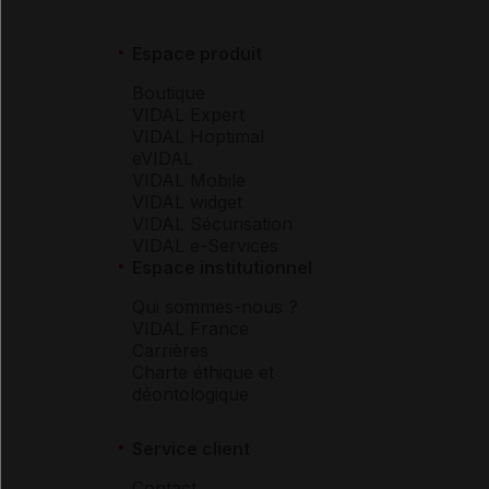
Espace produit
Boutique
VIDAL Expert
VIDAL Hoptimal
eVIDAL
VIDAL Mobile
VIDAL widget
VIDAL Sécurisation
VIDAL e-Services
Espace institutionnel
Qui sommes-nous ?
VIDAL France
Carrières
Charte éthique et
déontologique
Service client
Contact