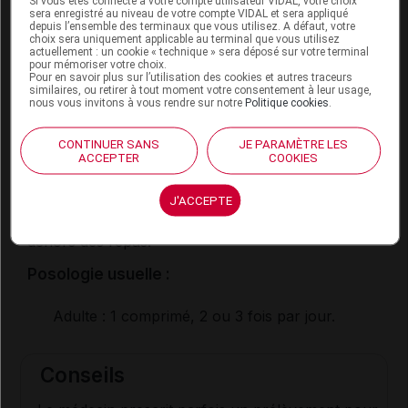
Si vous êtes connecté à votre compte utilisateur VIDAL, votre choix
Allaitement :
sera enregistré au niveau de votre compte VIDAL et sera appliqué
depuis l’ensemble des terminaux que vous utilisez. A défaut, votre
choix sera uniquement applicable au terminal que vous utilisez
Ce médicament passe dans le lait maternel. Ne
actuellement : un cookie « technique » sera déposé sur votre terminal
l'utilisez pas pendant l'allaitement sans prendre
pour mémoriser votre choix.
Pour en savoir plus sur l’utilisation des cookies et autres traceurs
l'avis de votre médecin.
similaires, ou retirer à tout moment votre consentement à leur usage,
nous vous invitons à vous rendre sur notre
Politique cookies
.
Mode d'emploi et posologie du
CONTINUER SANS
JE PARAMÈTRE LES
ACCEPTER
COOKIES
médicament SPIRAMYCINE
VIATRIS
J'ACCEPTE
Ce médicament peut être pris au cours ou en
dehors des repas.
Posologie usuelle :
Adulte
: 1 comprimé, 2 ou 3 fois par jour.
Conseils