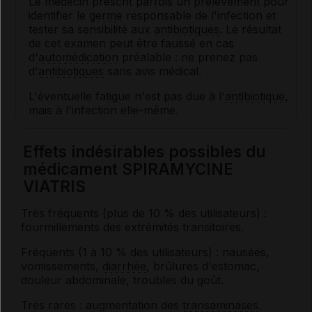
Le médecin prescrit parfois un prélèvement pour
identifier le
germe
responsable de l'infection et
tester sa sensibilité aux
antibiotiques
. Le résultat
de cet examen peut être faussé en cas
d'
automédication
préalable : ne prenez pas
d'
antibiotiques
sans avis médical.
L'éventuelle fatigue n'est pas due à l'
antibiotique
,
mais à l'infection elle-même.
Effets indésirables possibles du
médicament SPIRAMYCINE
VIATRIS
Très fréquents (plus de 10 % des utilisateurs) :
fourmillements des extrémités transitoires.
Fréquents (1 à 10 % des utilisateurs) : nausées,
vomissements,
diarrhée
, brûlures d'estomac,
douleur abdominale, troubles du goût.
Très rares : augmentation des
transaminases
.