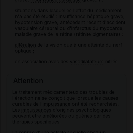
situations dans lesquelles l'effet du médicament
n'a pas été étudié :
insuffisance hépatique
grave,
hypotension
grave,
antécédent
récent d'
accident
vasculaire
cérébral
ou d'
infarctus du myocarde
,
maladie grave de la
rétine
(rétinite pigmentaire) ;
altération
de la vision due à une atteinte du nerf
optique ;
en association avec des
vasodilatateurs
nitrés.
Attention
Le traitement médicamenteux des troubles de
l'érection ne se conçoit que lorsque les causes
curables de l'
impuissance
ont été recherchées.
Les
impuissances
d'origines psychologiques
peuvent être améliorées ou guéries par des
thérapies spécifiques.
La reprise d'une activité sexuelle chez un