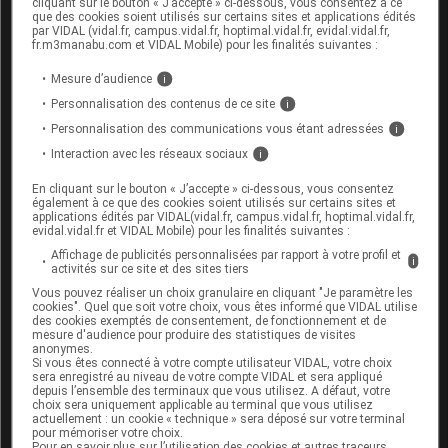
cliquant sur le bouton « J’accepte » ci-dessous, vous consentez à ce
que des cookies soient utilisés sur certains sites et applications édités
potentiels, ce médicament peut, chez certaines
par VIDAL (vidal.fr, campus.vidal.fr, hoptimal.vidal.fr, evidal.vidal.fr,
personnes, ne pas être compatible avec la
fr.m3manabu.com et VIDAL Mobile) pour les finalités suivantes :
conduite automobile ou le maniement de
machines dangereuses. Assurez-vous à
Mesure d’audience
i
l'occasion des premières prises que vous
Personnalisation des contenus de ce site
i
supportez bien ce médicament avant de
Personnalisation des communications vous étant adressées
i
conduire ou d'utiliser une machine.
Interaction avec les réseaux sociaux
i
En cliquant sur le bouton « J’accepte » ci-dessous, vous consentez
Interactions du médicament
également à ce que des cookies soient utilisés sur certains sites et
applications édités par VIDAL(vidal.fr, campus.vidal.fr, hoptimal.vidal.fr,
SILDENAFIL EVOLUGEN avec
evidal.vidal.fr et VIDAL Mobile) pour les finalités suivantes :
d'autres substances
Affichage de publicités personnalisées par rapport à votre profil et
i
activités sur ce site et des sites tiers
L'association du sildénafil avec des
vasodilatateurs
Vous pouvez réaliser un choix granulaire en cliquant "Je paramètre les
nitrés peut provoquer des
hypotensions
graves.
cookies". Quel que soit votre choix, vous êtes informé que VIDAL utilise
des cookies exemptés de consentement, de fonctionnement et de
Ces
vasodilatateurs
peuvent être des médicaments
mesure d'audience pour produire des statistiques de visites
pour le cœur : nitroprussiate, nitrite, nitrates,
anonymes.
Si vous êtes connecté à votre compte utilisateur VIDAL, votre choix
trinitrine, linsidomine, molsidomine, nicorandil. Il
sera enregistré au niveau de votre compte VIDAL et sera appliqué
peut également s'agir de produits vendus en sex-
depuis l’ensemble des terminaux que vous utilisez. A défaut, votre
choix sera uniquement applicable au terminal que vous utilisez
shops : « poppers », « boosts », « snappers », qui
actuellement : un cookie « technique » sera déposé sur votre terminal
contiennent des nitrites et sont utilisés comme
pour mémoriser votre choix.
amplificateurs d'orgasme ou pour dilater l'anus.
Pour en savoir plus sur l’utilisation des cookies et autres traceurs