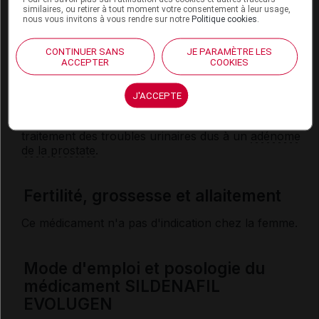
similaires, ou retirer à tout moment votre consentement à leur usage,
nous vous invitons à vous rendre sur notre
Politique cookies
.
L'effet du sildénafil peut être augmenté par les
médicaments qui contiennent du ritonavir, du
CONTINUER SANS
JE PARAMÈTRE LES
saquinavir, de l'itraconazole, du kétoconazole, de la
ACCEPTER
COOKIES
cimétidine ou de l'érythromycine : une diminution de
la
posologie
du sildénafil peut être nécessaire.
J'ACCEPTE
Le sildénafil peut également interagir avec les
alphabloquants
, notamment ceux utilisés dans le
traitement des troubles urinaires dus à un
adénome
de la
prostate
.
Fertilité, grossesse et allaitement
Ce médicament n'a pas d'indication chez la femme.
Mode d'emploi et posologie du
médicament SILDENAFIL
EVOLUGEN