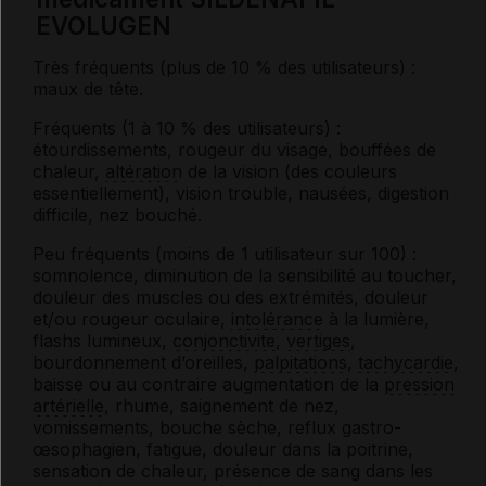
EVOLUGEN
Très fréquents (plus de 10 % des utilisateurs) :
maux de tête.
Fréquents (1 à 10 % des utilisateurs) :
étourdissements, rougeur du visage, bouffées de
chaleur,
altération
de la vision (des couleurs
essentiellement), vision trouble, nausées, digestion
difficile, nez bouché.
Peu fréquents (moins de 1 utilisateur sur 100) :
somnolence, diminution de la sensibilité au toucher,
douleur des muscles ou des extrémités, douleur
et/ou rougeur oculaire,
intolérance
à la lumière,
flashs lumineux,
conjonctivite
,
vertiges
,
bourdonnement d’oreilles,
palpitations
,
tachycardie
,
baisse ou au contraire augmentation de la
pression
artérielle
, rhume, saignement de nez,
vomissements, bouche sèche, reflux gastro-
œsophagien, fatigue, douleur dans la poitrine,
sensation de chaleur, présence de sang dans les