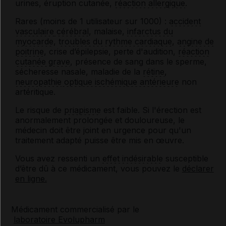
urines, éruption cutanée,
réaction allergique
.
Rares (moins de 1 utilisateur sur 1000) :
accident
vasculaire
cérébral
, malaise,
infarctus du
myocarde
,
troubles du rythme cardiaque
,
angine
de
poitrine
, crise d’épilepsie, perte d'audition,
réaction
cutanée grave
, présence de sang dans le sperme,
sécheresse nasale, maladie de la
rétine
,
neuropathie
optique ischémique antérieure
non
artéritique.
Le risque de
priapisme
est faible. Si l'érection est
anormalement prolongée et douloureuse, le
médecin doit être joint en urgence pour qu'un
traitement adapté puisse être mis en œuvre.
Vous avez ressenti un
effet indésirable
susceptible
d’être dû à ce médicament, vous pouvez le
déclarer
en ligne.
Médicament commercialisé par le
laboratoire Evolupharm