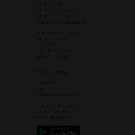
VIDAL widget
VIDAL Sécurisation
VIDAL e-Services
Espace institutionnel
Qui sommes-nous ?
VIDAL France
Carrières
Charte éthique et
déontologique
Service client
Contact
Aide
Espace partenaires
Éditeurs de logiciel
VIDAL sur votre site
Vidal Mobile