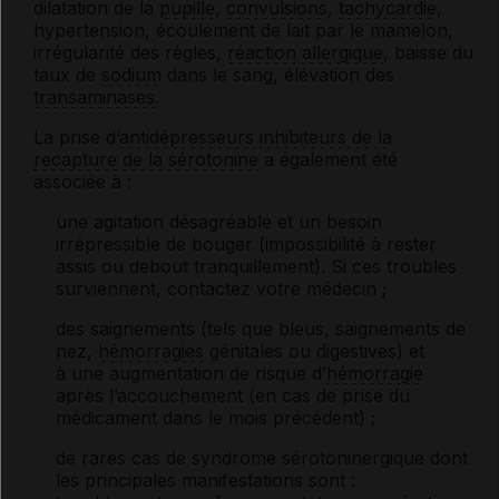
dilatation de la
pupille
,
convulsions
,
tachycardie
,
hypertension, écoulement de lait par le mamelon,
irrégularité des règles,
réaction allergique
, baisse du
taux de
sodium
dans le sang, élévation des
transaminases
.
La prise d’
antidépresseurs
inhibiteurs de la
recapture de la sérotonine
a également été
associée à :
une agitation désagréable et un besoin
irrépressible de bouger (impossibilité à rester
assis ou debout tranquillement). Si ces troubles
surviennent, contactez votre médecin ;
des saignements (tels que bleus, saignements de
nez,
hémorragies
génitales ou digestives) et
à une augmentation de risque d’
hémorragie
après l’accouchement (en cas de prise du
médicament dans le mois précédent) ;
de rares cas de syndrome sérotoninergique dont
les principales manifestations sont :