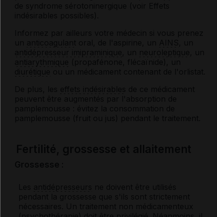
de syndrome sérotoninergique (voir
Effets
indésirables possibles
).
Informez par ailleurs votre médecin si vous prenez
un
anticoagulant
oral, de l'aspirine, un
AINS
, un
antidépresseur imipraminique
, un
neuroleptique
, un
antiarythmique
(propafénone, flécaïnide), un
diurétique
ou un médicament contenant de l'orlistat.
De plus, les
effets indésirables
de ce médicament
peuvent être augmentés par l'absorption de
pamplemousse : évitez la consommation de
pamplemousse (fruit ou jus) pendant le traitement.
Fertilité, grossesse et allaitement
Grossesse :
Les
antidépresseurs
ne doivent être utilisés
pendant la grossesse que s'ils sont strictement
nécessaires. Un traitement non médicamenteux
(psychothérapie) doit être privilégié. Néanmoins, il