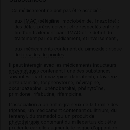
Ce médicament ne doit pas être associé :
aux
IMAO
(sélégiline, moclobémide, linézolide) :
des délais précis doivent être respectés entre la
fin d'un traitement par l'
IMAO
et le début du
traitement par ce médicament, et inversement ;
aux médicaments contenant du pimozide : risque
de
torsades de pointes
.
Il peut interagir avec les médicaments
inducteurs
enzymatiques
contenant l'une des substances
suivantes : carbamazépine, dabrafénib, efavirenz,
enzalutamide, fosphénytoïne, névirapine,
oxcarbazépine, phénobarbital, phénytoïne,
primidone, rifabutine, rifampicine.
L'association à un antimigraineux de la famille des
triptans
, un médicament contenant du
lithium
, du
fentanyl, du tramadol ou un produit de
phytothérapie
contenant du millepertuis doit être
prudente car elle augmente le risque d'apparition