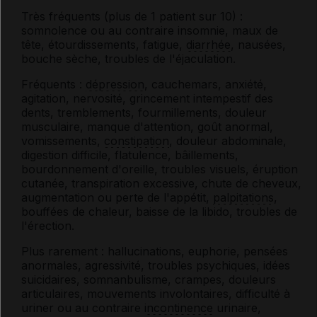
Très fréquents (plus de 1 patient sur 10) :
somnolence ou au contraire insomnie, maux de
tête, étourdissements, fatigue,
diarrhée
, nausées,
bouche sèche, troubles de l'éjaculation.
Fréquents :
dépression
, cauchemars, anxiété,
agitation, nervosité, grincement intempestif des
dents, tremblements, fourmillements, douleur
musculaire, manque d'attention, goût anormal,
vomissements,
constipation
, douleur abdominale,
digestion difficile, flatulence, bâillements,
bourdonnement d'oreille, troubles visuels, éruption
cutanée, transpiration excessive, chute de cheveux,
augmentation ou perte de l'appétit,
palpitations
,
bouffées de chaleur, baisse de la libido, troubles de
l'érection.
Plus rarement : hallucinations, euphorie, pensées
anormales, agressivité, troubles psychiques, idées
suicidaires, somnanbulisme, crampes, douleurs
articulaires, mouvements involontaires, difficulté à
uriner ou au contraire
incontinence
urinaire,