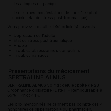
des
attaques de panique
,
de certaines manifestations de l'anxiété (
phobie
sociale, état de stress
post-traumatique
).
Vous pouvez consulter le(s) article(s) suivants :
Dépression de l’adulte
Etat de stress post traumatique
Phobie
Troubles obsessionnels compulsifs
Troubles paniques
Présentations du médicament
SERTRALINE ALMUS
SERTRALINE ALMUS 50 mg : gélule ; boîte de 28
Ordonnance obligatoire (Liste I)
- Remboursable à
65%
- Prix : 4.1 €
Les prix mentionnés ne tiennent pas compte des «
honoraires de dispensation
» du pharmacien.