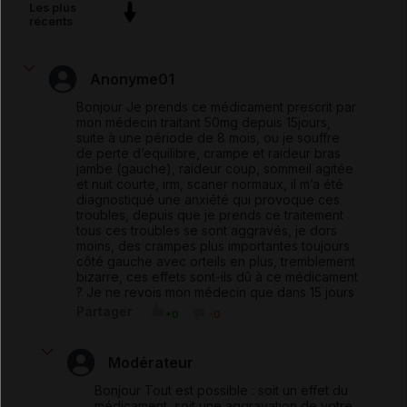
Les plus
récents
Anonyme01
Bonjour Je prends ce médicament prescrit par
mon médecin traitant 50mg depuis 15jours,
suite à une période de 8 mois, ou je souffre
de perte d’equilibre, crampe et raideur bras
jambe (gauche), raideur coup, sommeil agitée
et nuit courte, irm, scaner normaux, il m’a été
diagnostiqué une anxiété qui provoque ces
troubles, depuis que je prends ce traitement
tous ces troubles se sont aggravés, je dors
moins, des crampes plus importantes toujours
côté gauche avec orteils en plus, tremblement
bizarre, ces effets sont-ils dû à ce médicament
? Je ne revois mon médecin que dans 15 jours
Partager
+0
-0
Modérateur
Bonjour Tout est possible : soit un effet du
médicament, soit une aggravation de votre