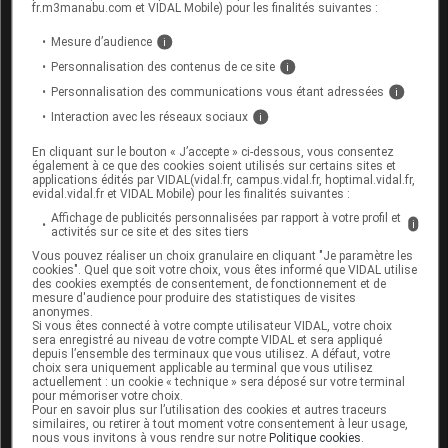
fr.m3manabu.com et VIDAL Mobile) pour les finalités suivantes :
médicament SERTRALINE ALMUS
Mesure d’audience
i
Les gélules doivent être avalées avec un grand
Personnalisation des contenus de ce site
i
verre d'eau, de préférence au cours d'un repas, le
Personnalisation des communications vous étant adressées
i
soir ou le matin.
Interaction avec les réseaux sociaux
i
Posologie usuelle :
En cliquant sur le bouton « J’accepte » ci-dessous, vous consentez
également à ce que des cookies soient utilisés sur certains sites et
Adulte de plus de 18 ans
:
applications édités par VIDAL(vidal.fr, campus.vidal.fr, hoptimal.vidal.fr,
evidal.vidal.fr et VIDAL Mobile) pour les finalités suivantes :
État dépressif, troubles obsessionnels
Affichage de publicités personnalisées par rapport à votre profil et
compulsifs : la dose initiale est de 50 mg par
i
activités sur ce site et des sites tiers
jour. Elle peut être augmentée si besoin
Vous pouvez réaliser un choix granulaire en cliquant "Je paramètre les
jusqu'à 200 mg par jour ;
cookies". Quel que soit votre choix, vous êtes informé que VIDAL utilise
Attaque de panique, manifestations de
des cookies exemptés de consentement, de fonctionnement et de
mesure d'audience pour produire des statistiques de visites
l'anxiété : la dose initiale est de 25 mg par
anonymes.
jour. Elle peut être augmentée si besoin
Si vous êtes connecté à votre compte utilisateur VIDAL, votre choix
jusqu'à 200 mg par jour.
sera enregistré au niveau de votre compte VIDAL et sera appliqué
depuis l’ensemble des terminaux que vous utilisez. A défaut, votre
choix sera uniquement applicable au terminal que vous utilisez
Enfant de 6 à 17 ans
:
actuellement : un cookie « technique » sera déposé sur votre terminal
Troubles obsessionnels compulsifs : la dose
pour mémoriser votre choix.
Pour en savoir plus sur l’utilisation des cookies et autres traceurs
initiale est de 25 mg par jour pour les enfants
similaires, ou retirer à tout moment votre consentement à leur usage,
de 6 à 12 ans et de 50 mg par jour pour les
nous vous invitons à vous rendre sur notre
Politique cookies
.