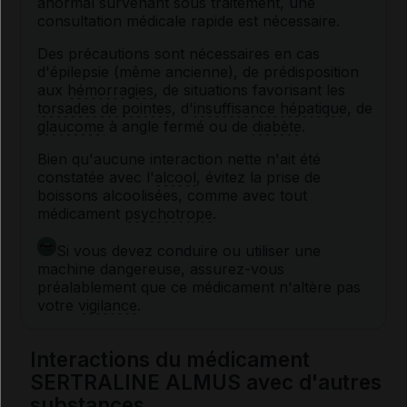
anormal survenant sous traitement, une
consultation médicale rapide est nécessaire.
Des précautions sont nécessaires en cas
d'épilepsie (même ancienne), de prédisposition
aux
hémorragies
, de situations favorisant les
torsades de pointes
, d'
insuffisance hépatique
, de
glaucome
à angle fermé ou de
diabète
.
Bien qu'aucune interaction nette n'ait été
constatée avec l'
alcool
, évitez la prise de
boissons alcoolisées, comme avec tout
médicament
psychotrope
.
Si vous devez conduire ou utiliser une
machine dangereuse, assurez-vous
préalablement que ce médicament n'altère pas
votre
vigilance
.
Interactions du médicament
SERTRALINE ALMUS avec d'autres
substances