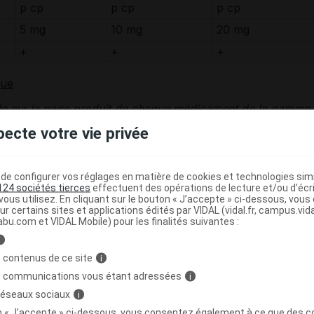
p cp
p cp
p cp
5 mg
10 mg
20 mg
+
+
+
que
le sur la page produit de chaque médicament de la gamme
nom du médicament).
pecte votre vie privée
 médicament ROSUVASTATINE EVOLUGE
e configurer vos réglages en matière de cookies et technologies simil
124 sociétés tierces
effectuent des opérations de lecture et/ou d’écr
ous utilisez. En cliquant sur le bouton « J’accepte » ci-dessous, vou
dans les cas suivants :
ur certains sites et applications édités par VIDAL (vidal.fr, campus.vidal.
abu.com et VIDAL Mobile) pour les finalités suivantes :
ve
liée à la prise de ce médicament,
i
 contenus de ce site
i
nases
élevées,
s communications vous étant adressées
i
 réseaux sociaux
i
on « J’accepte » ci-dessous, vous consentez également à ce que des co