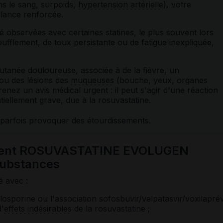
s le sang, surpoids,
hypertension artérielle
), votre
llance renforcée.
é observées avec certaines statines, le plus souvent lors
ufflement, de toux persistante ou de fatigue inexpliquée,
tanée douloureuse, associée à de la fièvre, un
 ou des lésions des
muqueuses
(bouche, yeux, organes
prenez un avis médical urgent : il peut s'agir d'une réaction
tiellement grave, due à la rosuvastatine.
parfois provoquer des étourdissements.
ament ROSUVASTATINE EVOLUGEN
ubstances
é avec :
osporine ou l'association sofosbuvir/velpatasvir/voxilaprév
d'
effets indésirables
de la rosuvastatine ;