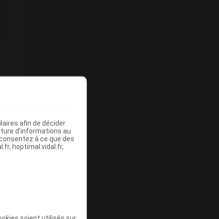
N
aires afin de décider
iture d’informations au
s consentez à ce que des
fr, hoptimal.vidal.fr,
okies soient utilisés sur