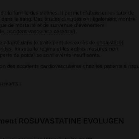
de la famille des statines. Il permet d'abaisser les taux de
 dans le sang. Des études cliniques ont également montré
isque de mortalité et de survenue d'évènement
de
,
accident
vasculaire
cérébral
).
me adapté dans le traitement des excès de
cholestérol
érides
, lorsque le régime et les autres mesures non
rte de poids) se sont avérés insuffisants.
tion des accidents cardiovasculaires chez les patients à risq
suivants :
cament ROSUVASTATINE EVOLUGEN