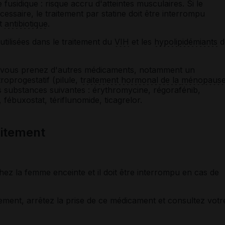
fusidique : risque accru d'atteintes musculaires. Si le
cessaire, le traitement par statine doit être interrompu
nt
antibiotique
.
utilisées dans le traitement du
VIH
et les
hypolipidémiants
d
si vous prenez d'autres médicaments, notamment un
troprogestatif (pilule,
traitement hormonal de la
ménopaus
 substances suivantes : érythromycine, régorafénib,
 fébuxostat, tériflunomide, ticagrelor.
laitement
ez la femme enceinte et il doit être interrompu en cas de
tement, arrêtez la prise de ce médicament et consultez votr