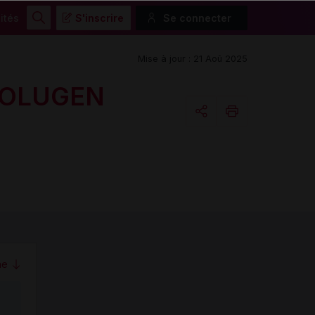
ités
S'inscrire
Se connecter
Rechercher
Mise à jour : 21 Aoû 2025
VOLUGEN
Copier l'url
Email
me