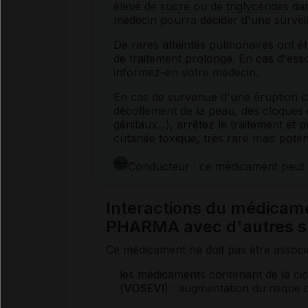
élevé de
sucre
ou de
triglycérides
dan
médecin pourra décider d'une survei
De rares atteintes pulmonaires ont ét
de traitement prolongé. En cas d'esso
informez-en votre médecin.
En cas de survenue d'une éruption cu
décollement de la peau, des cloques
génitaux...), arrêtez le traitement et 
cutanée toxique, très rare mais poten
Conducteur : ce médicament peut 
Interactions du médic
PHARMA avec d'autres s
Ce médicament ne doit pas être associ
les médicaments contenant de la cicl
(
VOSEVI
) : augmentation du risque 