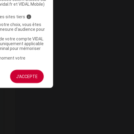
vidal.fr et VIDAL Mobile)
es sites tiers
i
votre choix, vous êtes
mesure d'audience pour
u de votre compte VIDAL
a uniquement applicable
rminal pour mémoriser
e
t moment votre
J'ACCEPTE