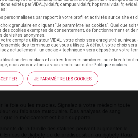
tions édités par VIDAL(vidal.fr, campus.vidal.fr, hoptimal.vidal.fr, evidal.
tes :
ou avec l'association sofosbuvir/velpatasvir/voxilaprévir,
s personnalisées par rapport à votre profil et activités sur ce site et d
raception efficace,
choix granulaire en cliquant "Je paramètre les cookies". Quel que soit 
ise des cookies exemptés de consentement, de fonctionnement et de 
es de visites anonymes.
 votre compte utilisateur VIDAL, votre choix sera enregistré au nivea
l’ensemble des terminaux que vous utilisez. A défaut, votre choix ser
ilisez actuellement : un cookie « technique » sera déposé sur votre te
pas être utilisé dans les situations prédisposant au risque d
’utilisation des cookies et autres traceurs similaires, ou retirer à tou
fisance rénale
modérée,
hypothyroïdie
,
antécédent
de
ge, nous vous invitons à vous rendre sur notre
Politique cookies
.
u liée à la prise de fibrates ou de statines, abus d'
alcool
,
ation avec les fibrates.
CCEPTER
JE PARAMÈTRE LES COOKIES
 le foie ou les muscles. Signalez à votre médecin toute
ouleur ou faiblesse musculaire. Des analyses de sang
ier que le médicament est bien supporté.
ments de la famille des statines peuvent augmenter le
). En cas de
diabète
ou de prédisposition au
diabète
(taux