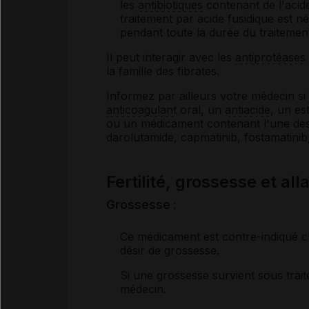
les
antibiotiques
contenant de l'acide 
traitement par acide fusidique est né
pendant toute la durée du traiteme
Il peut interagir avec les
antiprotéases
la famille des fibrates.
Informez par ailleurs votre médecin 
anticoagulant
oral, un
antiacide
, un es
ou un médicament contenant l'une des
darolutamide, capmatinib, fostamatinib,
Fertilité, grossesse et al
Grossesse :
Ce médicament est contre-indiqué ch
désir de grossesse.
Si une grossesse survient sous trai
médecin.