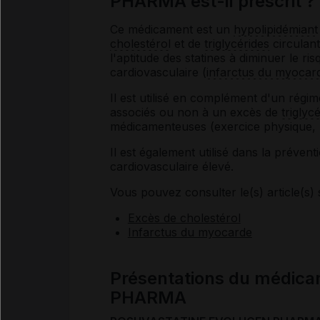
PHARMA est-il prescrit ?
Ce médicament est un
hypolipidémiant
cholestérol
et de
triglycérides
circulant
l'aptitude des statines à diminuer le r
cardiovasculaire (
infarctus du myocar
Il est utilisé en complément d'un régi
associés ou non à un excès de
triglyc
médicamenteuses (exercice physique, pe
Il est également utilisé dans la préven
cardiovasculaire élevé.
Vous pouvez consulter le(s) article(s) 
Excès de cholestérol
Infarctus du myocarde
Présentations du médi
PHARMA